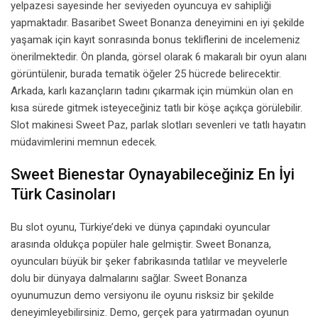
yelpazesi sayesinde her seviyeden oyuncuya ev sahipliği
yapmaktadır. Basaribet Sweet Bonanza deneyimini en iyi şekilde
yaşamak için kayıt sonrasında bonus tekliflerini de incelemeniz
önerilmektedir. Ön planda, görsel olarak 6 makaralı bir oyun alanı
görüntülenir, burada tematik öğeler 25 hücrede belirecektir.
Arkada, karlı kazançların tadını çıkarmak için mümkün olan en
kısa sürede gitmek isteyeceğiniz tatlı bir köşe açıkça görülebilir.
Slot makinesi Sweet Paz, parlak slotları sevenleri ve tatlı hayatın
müdavimlerini memnun edecek.
Sweet Bienestar Oynayabileceğiniz En İyi
Türk Casinoları
Bu slot oyunu, Türkiye’deki ve dünya çapındaki oyuncular
arasında oldukça popüler hale gelmiştir. Sweet Bonanza,
oyuncuları büyük bir şeker fabrikasında tatlılar ve meyvelerle
dolu bir dünyaya dalmalarını sağlar. Sweet Bonanza
oyunumuzun demo versiyonu ile oyunu risksiz bir şekilde
deneyimleyebilirsiniz. Demo, gerçek para yatırmadan oyunun