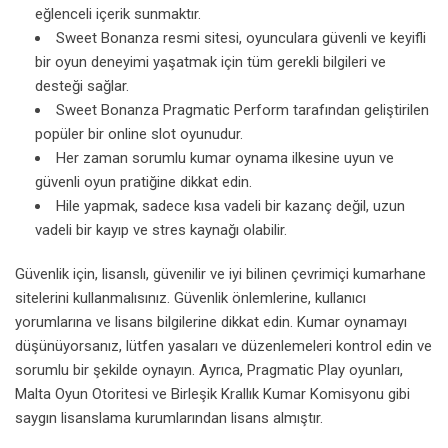
eğlenceli içerik sunmaktır.
Sweet Bonanza resmi sitesi, oyunculara güvenli ve keyifli
bir oyun deneyimi yaşatmak için tüm gerekli bilgileri ve
desteği sağlar.
Sweet Bonanza Pragmatic Perform tarafından geliştirilen
popüler bir online slot oyunudur.
Her zaman sorumlu kumar oynama ilkesine uyun ve
güvenli oyun pratiğine dikkat edin.
Hile yapmak, sadece kısa vadeli bir kazanç değil, uzun
vadeli bir kayıp ve stres kaynağı olabilir.
Güvenlik için, lisanslı, güvenilir ve iyi bilinen çevrimiçi kumarhane
sitelerini kullanmalısınız. Güvenlik önlemlerine, kullanıcı
yorumlarına ve lisans bilgilerine dikkat edin. Kumar oynamayı
düşünüyorsanız, lütfen yasaları ve düzenlemeleri kontrol edin ve
sorumlu bir şekilde oynayın. Ayrıca, Pragmatic Play oyunları,
Malta Oyun Otoritesi ve Birleşik Krallık Kumar Komisyonu gibi
saygın lisanslama kurumlarından lisans almıştır.