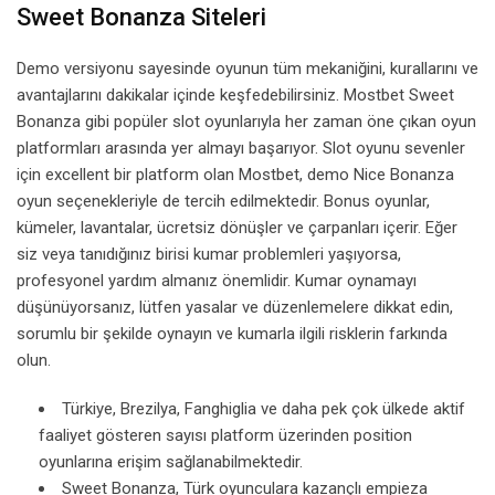
Sweet Bonanza Siteleri
Demo versiyonu sayesinde oyunun tüm mekaniğini, kurallarını ve
avantajlarını dakikalar içinde keşfedebilirsiniz. Mostbet Sweet
Bonanza gibi popüler slot oyunlarıyla her zaman öne çıkan oyun
platformları arasında yer almayı başarıyor. Slot oyunu sevenler
için excellent bir platform olan Mostbet, demo Nice Bonanza
oyun seçenekleriyle de tercih edilmektedir. Bonus oyunlar,
kümeler, lavantalar, ücretsiz dönüşler ve çarpanları içerir. Eğer
siz veya tanıdığınız birisi kumar problemleri yaşıyorsa,
profesyonel yardım almanız önemlidir. Kumar oynamayı
düşünüyorsanız, lütfen yasalar ve düzenlemelere dikkat edin,
sorumlu bir şekilde oynayın ve kumarla ilgili risklerin farkında
olun.
Türkiye, Brezilya, Fanghiglia ve daha pek çok ülkede aktif
faaliyet gösteren sayısı platform üzerinden position
oyunlarına erişim sağlanabilmektedir.
Sweet Bonanza, Türk oyunculara kazançlı empieza