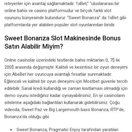
isteyenler için avantaj sağlamaktadır. 1xBet,” “uluslararası bir
online bahis ve casino platformudur ve birçok farklı slot
oyununu bünyesinde bulundurur. “Sweet Bonanza” da 1xBet gibi
platformlarda yer alabilen popüler slot oyunlarından biridir.
Sweet Bonanza Slot Makinesinde Bonus
Satın Alabilir Miyim?
Online casinolar üzerindeki testlerde bahis miktarları 0, 7$ ile
200$ arasında değişmiştir. Kaliteli ve kesintisiz bir oyun deneyimi
için AbeBet her oyuncuya avantajlı fırsatlar sunmaktadır.
Eğlenceli ve kaliteli bir oyun deneyimi için Mostbet güvenle tercih
edilebilir. Sanal kredi kullandığı ve zaman kısıtlaması olmadığı için
demo oyunu istediğiniz kadar oynayabilirsiniz. En iyi casinoların
sitelerine aşağıdaki bağlantıları kullanarak gidebilirsiniz. Çoğu
videoda, Sweet Paz ve Big Largemouth bass Bonanza, RTP’de,
Bonanza’da olduğu gibi.
Sweet Bonanza, Pragmatic Enjoy tarafından yaratılan