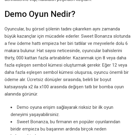
Demo Oyun Nedir?
Oyuncular, bu görsel şölenin tadını çıkarırken aynı zamanda
büyük kazançlar için mücadele ederler. Sweet Bonanza slotunda
a few ödeme hattı empieza her biri tatlılar ve meyvelerle dolu 6
makara bulunur. Hat sayısı neticesinde, oyuncular bahislerini
thirty, 000 kattan fazla artırabilirler. Kazanmak için 8 veya daha
fazla eşleşen sembol kümesi oluşturmak gerekir. Eğer 12 veya
daha fazla eşleşen sembol kümesi oluşursa, oyuncu önemli bir
ödeme alır. Ücretsiz dönüşler sırasında, belirli bir boyut
katsayısıyla x2 ila x100 arasında değişen tatlı bir bomba oyun
alanında görünür.
Demo oyuna erişim sağlayarak risksiz bir ilk oyun
deneyimi yaşayabilirsiniz.
Sweet Bonanza, bu firmanın en popüler oyunlarından
biridir empieza bu başarının ardında birçok neden