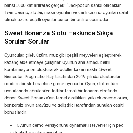
bahsi 5000 kat artırarak gerçek” “Jackpot’un sahibi olacaklar.
1win Casino, slotlar, masa oyunları ve canlı casino oyunları dahil
olmak üzere çeşitli oyunlar sunan bir online casinodur.
Sweet Bonanza Slotu Hakkında Sıkça
Sorulan Sorular
Oyuncular, çilek, üzüm, muz gibi çeşitli meyveleri eşleştirerek
kazanç elde etmeye çalışırlar. Oyunun ana amacı, belirli
kombinasyonlar oluşturarak ödüller kazanmaktır. Sweet
Bienestar, Pragmatic Play tarafından 2019 yılında oluşturulan
modern bir slot machine game oyunudur. Oyun, slotun tüm
unsurlarında görülebilen tatlılar temalı bir tasarım etrafında
döner. Sweet Bonanza’nın temel özellikleri, yüksek ödeme oranı,
benzersiz oyun arayüzü ve geliştirici tarafından sunulan çeşitli
bonuslardır.
Oyunun demo versiyonunu oynamak isteyenler için pek
çok platform da mevcuttur.