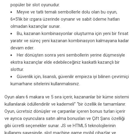
popüler bir slot oyunudur.
Meyve ve tatlı temalı sembollerle dolu olan bu oyun,
6×5’lik bir ızgara üzerinde oynanır ve sabit ödeme hatları
olmadan kazançlar sunar.
Bu, kazanan kombinasyonlar oluşturma için yeni bir fırsat
yaratır ve süreç yeni kazanan kombinasyon kalmayana kadar
devam eder.
Her dönüşten sonra yeni sembollerin yerine düşmesiyle
ekstra kazançlar elde edebileceğiniz kaskatlı kazançlı bir
slottur.
Güvenlik için, lisanslı, güvenilir empieza iyi bilinen çevrimiçi
kumarhane sitelerini kullanmalısınız.
Oyun alanı 6 makara ve 5 sıra içerir, kazananlar bir küme sistemi
kullanılarak ödüllendirilir ve kademeli” “bir özellik ile tamamlanır.
Oyun, ücretsiz dönüşler ve çarpanlar içeren bonus turları içerir
ve ayrıca oyunculara satın alma bonusları ve Çift Şans özelliği
gibi ücretli seçenekler sunar. JS ve HTML5 teknolojilerinin
kullanımı sayesinde, slot machine game mobil cihazlar ve