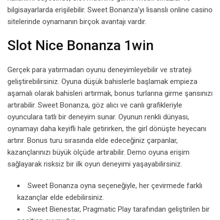
bilgisayarlarda erişilebilir. Sweet Bonanza’yı lisanslı online casino
sitelerinde oynamanın birçok avantajı vardır.
Slot Nice Bonanza 1win
Gerçek para yatırmadan oyunu deneyimleyebilir ve strateji
geliştirebilirsiniz. Oyuna düşük bahislerle başlamak empieza
aşamalı olarak bahisleri artırmak, bonus turlarına girme şansınızı
artırabilir. Sweet Bonanza, göz alıcı ve canlı grafikleriyle
oyunculara tatlı bir deneyim sunar. Oyunun renkli dünyası,
oynamayı daha keyifli hale getirirken, the girl dönüşte heyecanı
artırır. Bonus turu sırasında elde edeceğiniz çarpanlar,
kazançlarınızı büyük ölçüde artırabilir. Demo oyuna erişim
sağlayarak risksiz bir ilk oyun deneyimi yaşayabilirsiniz.
Sweet Bonanza oyna seçeneğiyle, her çevirmede farklı
kazançlar elde edebilirsiniz.
Sweet Bienestar, Pragmatic Play tarafından geliştirilen bir