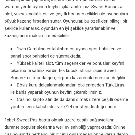
woman yerde oyunun keyfini çıkarabilirsiniz. Sweet Bonanza
slot, yüksek volatilitesi ve çeşitli bonus özellikleri ile oyunculara
büyük kazanç fırsatları sunar. Oyuncular, bu özellikleri bilinçli bir
şekilde kullanarak, oyundan en iyi şekilde yararlanabilir ve
kazançlarını maksimize edebilirler.
1win Gambling establishment ayrıca spor bahisleri ve
sanal spor bahisleri de sunmaktadır.
Yüksek kaliteli slot, tüm seçenekler ve bonusları keyfini
çıkarma fırsatınız vardır; tek küçük istisna rapid Sweet
Bonanza slotunda gerçek para kazanmak mümkün değildir.
Döviz kuru dalgalanmalarından etkilenmeden Türk Lirası
ile bahis yaparak oyunun keyfini çıkarabilirsiniz.
Casino, kripto afin de da dahil olmak üzere çeşitli ödeme
yöntemlerini kabul eder ve 7/24 müşteri desteği sunar.
1xbet Sweet Paz başta olmak üzere çeşitli sağlayıcıların
durante popüler slotlarına weil ev sahipliği yapmaktadır. Online
casino alında herhangi bir oyunu oynamadan önce varsa demo