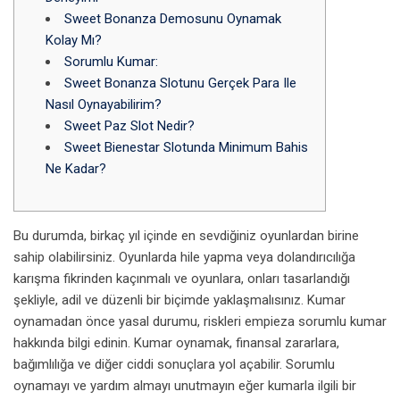
Sweet Bonanza Demosunu Oynamak
Kolay Mı?
Sorumlu Kumar:
Sweet Bonanza Slotunu Gerçek Para Ile
Nasıl Oynayabilirim?
Sweet Paz Slot Nedir?
Sweet Bienestar Slotunda Minimum Bahis
Ne Kadar?
Bu durumda, birkaç yıl içinde en sevdiğiniz oyunlardan birine
sahip olabilirsiniz. Oyunlarda hile yapma veya dolandırıcılığa
karışma fikrinden kaçınmalı ve oyunlara, onları tasarlandığı
şekliyle, adil ve düzenli bir biçimde yaklaşmalısınız. Kumar
oynamadan önce yasal durumu, riskleri empieza sorumlu kumar
hakkında bilgi edinin. Kumar oynamak, finansal zararlara,
bağımlılığa ve diğer ciddi sonuçlara yol açabilir. Sorumlu
oynamayı ve yardım almayı unutmayın eğer kumarla ilgili bir