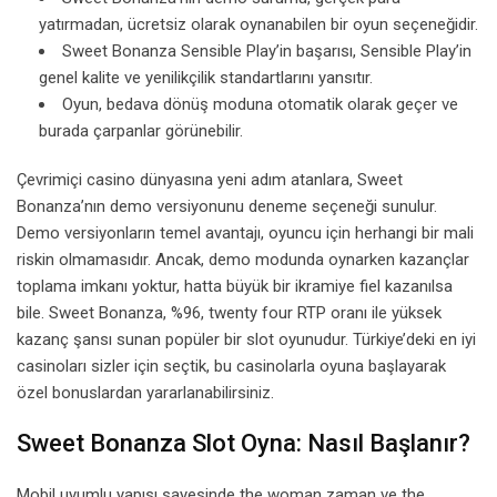
yatırmadan, ücretsiz olarak oynanabilen bir oyun seçeneğidir.
Sweet Bonanza Sensible Play’in başarısı, Sensible Play’in
genel kalite ve yenilikçilik standartlarını yansıtır.
Oyun, bedava dönüş moduna otomatik olarak geçer ve
burada çarpanlar görünebilir.
Çevrimiçi casino dünyasına yeni adım atanlara, Sweet
Bonanza’nın demo versiyonunu deneme seçeneği sunulur.
Demo versiyonların temel avantajı, oyuncu için herhangi bir mali
riskin olmamasıdır. Ancak, demo modunda oynarken kazançlar
toplama imkanı yoktur, hatta büyük bir ikramiye fiel kazanılsa
bile. Sweet Bonanza, %96, twenty four RTP oranı ile yüksek
kazanç şansı sunan popüler bir slot oyunudur. Türkiye’deki en iyi
casinoları sizler için seçtik, bu casinolarla oyuna başlayarak
özel bonuslardan yararlanabilirsiniz.
Sweet Bonanza Slot Oyna: Nasıl Başlanır?
Mobil uyumlu yapısı sayesinde the woman zaman ve the