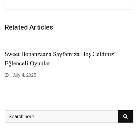
Related Articles
Sweet Bonanzaana Sayfamıza Hoş Geldiniz!
Eğlenceli Oyunlar
July 4, 2025