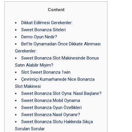
Content
Dikkat Edilmesi Gerekenler:
Sweet Bonanza Siteleri
Demo Oyun Nedir?
Bet’te Oynamadan Önce Dikkate Alınması
Gerekenler:
Sweet Bonanza Slot Makinesinde Bonus
Satın Alabilir Miyim?
Slot Sweet Bonanza 1win
Çevrimiçi Kumarhanede Nice Bonanza
Slot Makinesi
Sweet Bonanza Slot Oyna: Nasıl Başlanır?
Sweet Bonanza Mobil Oynama
Sweet Bonanza Oyun Özellikleri
Sweet Bonanza Nasıl Oynanır?
Sweet Bonanza Slotu Hakkında Sıkça
Sorulan Sorular