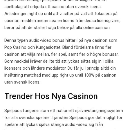
spelbolag att erbjuda ett casino utan svensk licens.
Anledningen right up until att vi sitter på valt att fokusera på
casinon mediterranean sea en licens från dessa licensgivare,
beror på att de ställer höga behov på alla onlinecasinon.
Denna typen audio-video bonus hittar i på nya casinon som
Pop Casino och Kungaslottet. Bland fördelarna finns fler
casinon att välja mellan, fler spel, samt fler o högre bonusar.
Som nackdel kräver de lite tid att lyckas sätta sig in i olika
licensers och länders modulator. Du får ju i princip alltid din
insättning matchad med upp right up until 100% på casinon
utan svensk licens.
Trender Hos Nya Casinon
Spelpaus fungerar som ett nationellt självavstängningssystem
för alla svenska spelare. Tjänsten Spelpaus gör det möjligt för
spelare att lyckas själva stänga audio-video sig från