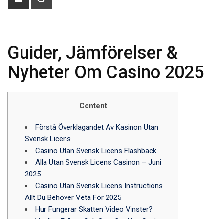
via
Email
Guider, Jämförelser &
Nyheter Om Casino 2025
Content
Förstå Överklagandet Av Kasinon Utan
Svensk Licens
Casino Utan Svensk Licens Flashback
Alla Utan Svensk Licens Casinon – Juni
2025
Casino Utan Svensk Licens Instructions
Allt Du Behöver Veta För 2025
Hur Fungerar Skatten Video Vinster?