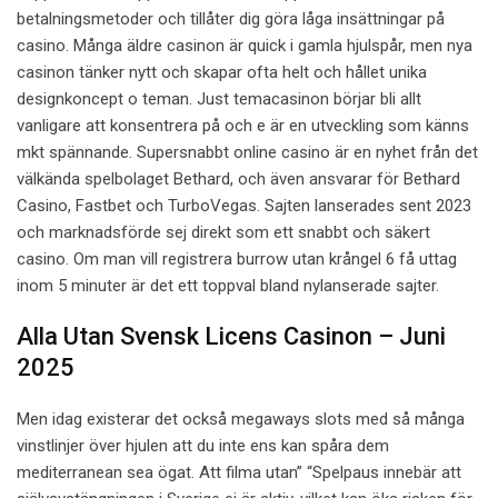
betalningsmetoder och tillåter dig göra låga insättningar på
casino. Många äldre casinon är quick i gamla hjulspår, men nya
casinon tänker nytt och skapar ofta helt och hållet unika
designkoncept o teman. Just temacasinon börjar bli allt
vanligare att konsentrera på och e är en utveckling som känns
mkt spännande. Supersnabbt online casino är en nyhet från det
välkända spelbolaget Bethard, och även ansvarar för Bethard
Casino, Fastbet och TurboVegas. Sajten lanserades sent 2023
och marknadsförde sej direkt som ett snabbt och säkert
casino. Om man vill registrera burrow utan krångel 6 få uttag
inom 5 minuter är det ett toppval bland nylanserade sajter.
Alla Utan Svensk Licens Casinon – Juni
2025
Men idag existerar det också megaways slots med så många
vinstlinjer över hjulen att du inte ens kan spåra dem
mediterranean sea ögat. Att filma utan” “Spelpaus innebär att