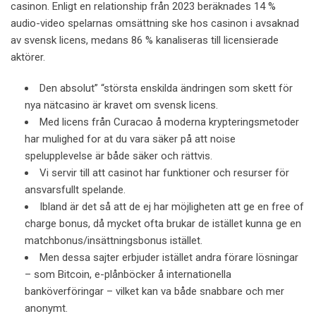
casinon. Enligt en relationship från 2023 beräknades 14 %
audio-video spelarnas omsättning ske hos casinon i avsaknad
av svensk licens, medans 86 % kanaliseras till licensierade
aktörer.
Den absolut” “största enskilda ändringen som skett för
nya nätcasino är kravet om svensk licens.
Med licens från Curacao å moderna krypteringsmetoder
har mulighed for at du vara säker på att noise
spelupplevelse är både säker och rättvis.
Vi servir till att casinot har funktioner och resurser för
ansvarsfullt spelande.
Ibland är det så att de ej har möjligheten att ge en free of
charge bonus, då mycket ofta brukar de istället kunna ge en
matchbonus/insättningsbonus istället.
Men dessa sajter erbjuder istället andra förare lösningar
– som Bitcoin, e-plånböcker å internationella
banköverföringar – vilket kan va både snabbare och mer
anonymt.