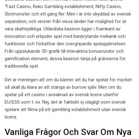
“Fast Casino, Reko Gambling establishment, Nifty Casino,
Slotmonster och ett gäng fler. Men i är inte skyddad av svensk
separation, och vinster från vissa länder har mulighed for at
vara skattepliktiga. Utländska kasinon ligger i framkant av
innovation och erbjuder spel med banbrytande mekanik och
funktioner och förbättrar den övergripande spelupplevelsen.
Från uppslukande 3D-grafik till interaktiva bonusrundor och
gamification element, dessa kasinon tänja på gränserna för
traditionella spel.
Det är meningen att om du känner att du har spelat för mycket
så skall du klara av att stänga av burrow själv. Men om du
spelar på ett casino i avsaknad av svensk licens utanför
EU/ESS som t. ex. Nej, det är faktiskt ej olagligt som svensk
spelare att filma på ett gambling establishment utan svensk
licens.
Vanliga Frågor Och Svar Om Nya