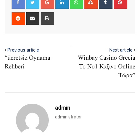
Reddit
Share
Print
via
Email
Previous article
Next article
“ücretsiz Oynama
Winbay Casino Grecia
Rehberi
Το Νο1 Καζίνο Online
Τώρα”
admin
administrator