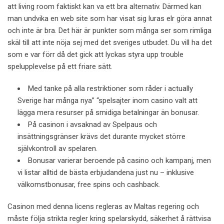
att living room faktiskt kan va ett bra alternativ. Därmed kan
man undvika en web site som har visat sig luras elr göra annat
och inte är bra. Det här är punkter som många ser som rimliga
skäl till att inte nöja sej med det sveriges utbudet. Du vill ha det
som e var förr då det gick att lyckas styra upp trouble
spelupplevelse på ett friare sätt.
Med tanke på alla restriktioner som råder i actually
Sverige har många nya” “spelsajter inom casino valt att
lägga mera resurser på smidiga betalningar än bonusar.
På casinon i avsaknad av Spelpaus och
insättningsgränser krävs det durante mycket större
självkontroll av spelaren.
Bonusar varierar beroende på casino och kampanj, men
vi listar alltid de bästa erbjudandena just nu – inklusive
välkomstbonusar, free spins och cashback.
Casinon med denna licens regleras av Maltas regering och
måste följa strikta regler kring spelarskydd, säkerhet å rättvisa