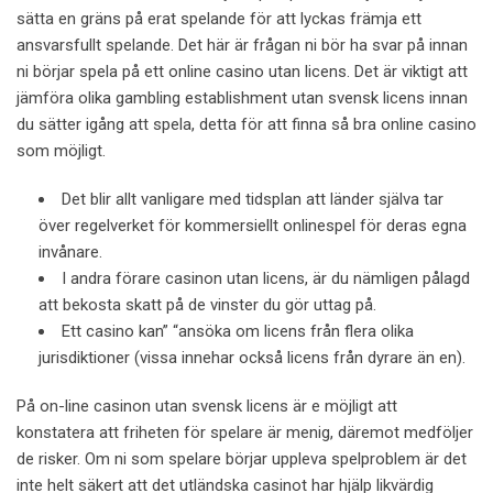
sätta en gräns på erat spelande för att lyckas främja ett
ansvarsfullt spelande. Det här är frågan ni bör ha svar på innan
ni börjar spela på ett online casino utan licens. Det är viktigt att
jämföra olika gambling establishment utan svensk licens innan
du sätter igång att spela, detta för att finna så bra online casino
som möjligt.
Det blir allt vanligare med tidsplan att länder själva tar
över regelverket för kommersiellt onlinespel för deras egna
invånare.
I andra förare casinon utan licens, är du nämligen pålagd
att bekosta skatt på de vinster du gör uttag på.
Ett casino kan” “ansöka om licens från flera olika
jurisdiktioner (vissa innehar också licens från dyrare än en).
På on-line casinon utan svensk licens är e möjligt att
konstatera att friheten för spelare är menig, däremot medföljer
de risker. Om ni som spelare börjar uppleva spelproblem är det
inte helt säkert att det utländska casinot har hjälp likvärdig