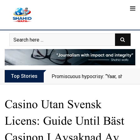
Skip
to
content
Top Stories
Promiscuous hypocrisy: “Yaar, she has al
Casino Utan Svensk
Licens: Guide Until Bäst
Casinon I Avsaknad Av