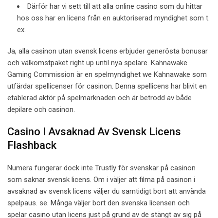
Därför har vi sett till att alla online casino som du hittar
hos oss har en licens från en auktoriserad myndighet som t.
ex.
Ja, alla casinon utan svensk licens erbjuder generösta bonusar
och välkomstpaket right up until nya spelare. Kahnawake
Gaming Commission är en spelmyndighet we Kahnawake som
utfärdar spellicenser för casinon. Denna spellicens har blivit en
etablerad aktör på spelmarknaden och är betrodd av både
depilare och casinon.
Casino I Avsaknad Av Svensk Licens
Flashback
Numera fungerar dock inte Trustly för svenskar på casinon
som saknar svensk licens. Om i väljer att filma på casinon i
avsaknad av svensk licens väljer du samtidigt bort att använda
spelpaus. se. Många väljer bort den svenska licensen och
spelar casino utan licens just på grund av de stängt av sig på