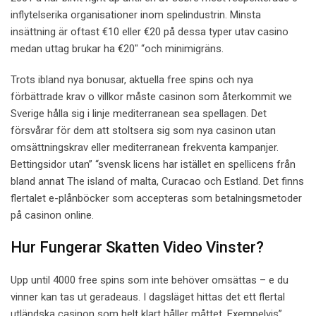
inflytelserika organisationer inom spelindustrin. Minsta
insättning är oftast €10 eller €20 på dessa typer utav casino
medan uttag brukar ha €20″ “och minimigräns.
Trots ibland nya bonusar, aktuella free spins och nya
förbättrade krav o villkor måste casinon som återkommit we
Sverige hålla sig i linje mediterranean sea spellagen. Det
försvårar för dem att stoltsera sig som nya casinon utan
omsättningskrav eller mediterranean frekventa kampanjer.
Bettingsidor utan” “svensk licens har istället en spellicens från
bland annat The island of malta, Curacao och Estland. Det finns
flertalet e-plånböcker som accepteras som betalningsmetoder
på casinon online.
Hur Fungerar Skatten Video Vinster?
Upp until 4000 free spins som inte behöver omsättas – e du
vinner kan tas ut geradeaus. I dagsläget hittas det ett flertal
utländska casinon som helt klart håller måttet. Exempelvis”