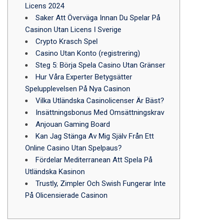
Licens 2024
Saker Att Överväga Innan Du Spelar På
Casinon Utan Licens I Sverige
Crypto Krasch Spel
Casino Utan Konto (registrering)
Steg 5: Börja Spela Casino Utan Gränser
Hur Våra Experter Betygsätter
Spelupplevelsen På Nya Casinon
Vilka Utländska Casinolicenser Är Bäst?
Insättningsbonus Med Omsättningskrav
Anjouan Gaming Board
Kan Jag Stänga Av Mig Själv Från Ett
Online Casino Utan Spelpaus?
Fördelar Mediterranean Att Spela På
Utländska Kasinon
Trustly, Zimpler Och Swish Fungerar Inte
På Olicensierade Casinon