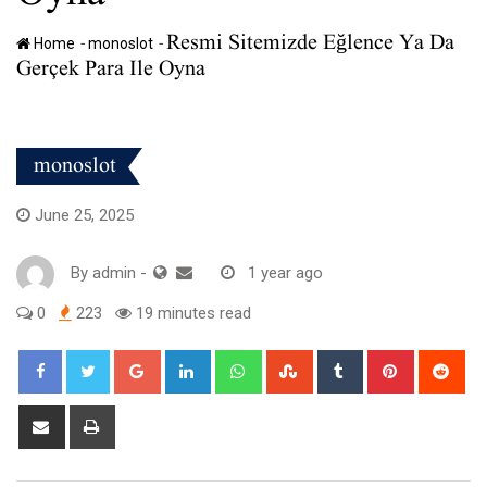
Resmi Sitemizde Eğlence Ya Da
-
-
Home
monoslot
Gerçek Para Ile Oyna
monoslot
June 25, 2025
By
admin
-
1 year ago
0
223
19 minutes read
Google+
LinkedIn
Whatsapp
StumbleUpon
Tumblr
Pinterest
Red
Share
Print
via
Email