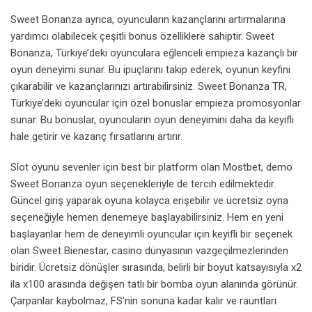
Sweet Bonanza ayrıca, oyuncuların kazançlarını artırmalarına
yardımcı olabilecek çeşitli bonus özelliklere sahiptir. Sweet
Bonanza, Türkiye’deki oyunculara eğlenceli empieza kazançlı bir
oyun deneyimi sunar. Bu ipuçlarını takip ederek, oyunun keyfini
çıkarabilir ve kazançlarınızı artırabilirsiniz. Sweet Bonanza TR,
Türkiye’deki oyuncular için özel bonuslar empieza promosyonlar
sunar. Bu bonuslar, oyuncuların oyun deneyimini daha da keyifli
hale getirir ve kazanç fırsatlarını artırır.
Slot oyunu sevenler için best bir platform olan Mostbet, demo
Sweet Bonanza oyun seçenekleriyle de tercih edilmektedir.
Güncel giriş yaparak oyuna kolayca erişebilir ve ücretsiz oyna
seçeneğiyle hemen denemeye başlayabilirsiniz. Hem en yeni
başlayanlar hem de deneyimli oyuncular için keyifli bir seçenek
olan Sweet Bienestar, casino dünyasının vazgeçilmezlerinden
biridir. Ücretsiz dönüşler sırasında, belirli bir boyut katsayısıyla x2
ila x100 arasında değişen tatlı bir bomba oyun alanında görünür.
Çarpanlar kaybolmaz, FS’nin sonuna kadar kalır ve rauntları