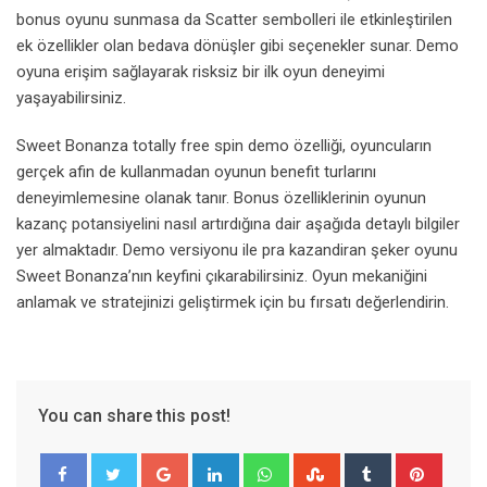
bonus oyunu sunmasa da Scatter sembolleri ile etkinleştirilen
ek özellikler olan bedava dönüşler gibi seçenekler sunar. Demo
oyuna erişim sağlayarak risksiz bir ilk oyun deneyimi
yaşayabilirsiniz.
Sweet Bonanza totally free spin demo özelliği, oyuncuların
gerçek afin de kullanmadan oyunun benefit turlarını
deneyimlemesine olanak tanır. Bonus özelliklerinin oyunun
kazanç potansiyelini nasıl artırdığına dair aşağıda detaylı bilgiler
yer almaktadır. Demo versiyonu ile pra kazandiran şeker oyunu
Sweet Bonanza’nın keyfini çıkarabilirsiniz. Oyun mekaniğini
anlamak ve stratejinizi geliştirmek için bu fırsatı değerlendirin.
You can share this post!
Google+
LinkedIn
Whatsapp
StumbleUpon
Tumblr
Pinter