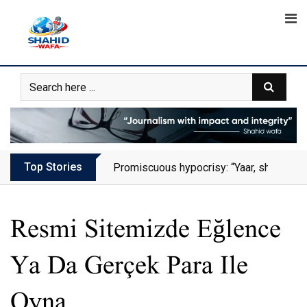
Skip
to
content
Top Stories
Promiscuous hypocrisy: “Yaar, she has al
Resmi Sitemizde Eğlence
Ya Da Gerçek Para Ile
Oyna