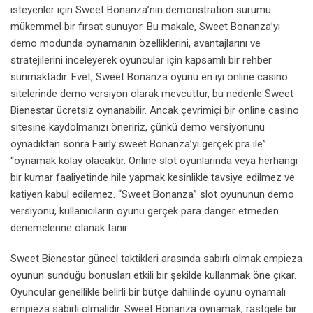
isteyenler için Sweet Bonanza’nın demonstration sürümü
mükemmel bir fırsat sunuyor. Bu makale, Sweet Bonanza’yı
demo modunda oynamanın özelliklerini, avantajlarını ve
stratejilerini inceleyerek oyuncular için kapsamlı bir rehber
sunmaktadır. Evet, Sweet Bonanza oyunu en iyi online casino
sitelerinde demo versiyon olarak mevcuttur, bu nedenle Sweet
Bienestar ücretsiz oynanabilir. Ancak çevrimiçi bir online casino
sitesine kaydolmanızı öneririz, çünkü demo versiyonunu
oynadıktan sonra Fairly sweet Bonanza’yı gerçek pra ile”
“oynamak kolay olacaktır. Online slot oyunlarında veya herhangi
bir kumar faaliyetinde hile yapmak kesinlikle tavsiye edilmez ve
katiyen kabul edilemez. “Sweet Bonanza” slot oyununun demo
versiyonu, kullanıcıların oyunu gerçek para danger etmeden
denemelerine olanak tanır.
Sweet Bienestar güncel taktikleri arasında sabırlı olmak empieza
oyunun sunduğu bonusları etkili bir şekilde kullanmak öne çıkar.
Oyuncular genellikle belirli bir bütçe dahilinde oyunu oynamalı
empieza sabırlı olmalıdır. Sweet Bonanza oynamak, rastgele bir