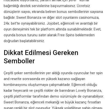
mücadele ediyorsanız, yardım almak için yerel” “kumar
bağımlılığı destek servislerine başvurmalısınız. Ücretsiz
dönüşlerin sayısı, ekranda beliren bonus sembollerinin sayısına
bağlıdır. Sweet Bonanza ve diğer slot oyunlarını casinomuza,
24x. bet‘te oynayabilirsiniz. Jojobet, eğlenceli ve avantajlı bir
oyun deneyimini tek bir platform altında sunabilmektedir. Evet,
oyunda bonus turunu satın alarak Free Spins beklemeden
doğrudan başlatabilirsiniz.
Dikkat Edilmesi Gereken
Semboller
Çeşitli şeker sembollerinin yer aldığı oyunda oyuncular her spin
and rewrite sonrasında en yüksek kazancı sağlayan
kombinasyonu oluşturmaya çalışmaktadır. Eğlenceli olduğu
kadar heyecanlı ve çeşitli riskler de barındıran Lovely Bonanza,
çeşitli platformlar tarafından demo sürümüyle de oynanabiliyor.
Sweet Bonanza, eğlenceli mekaniği ve büyük kazanç fırsatları
sunan renkli bir slot oyunudur. Yüksek volatiliteye sahip olması,