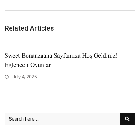
Related Articles
Sweet Bonanzaana Sayfamıza Hoş Geldiniz!
Eğlenceli Oyunlar
July 4, 2025