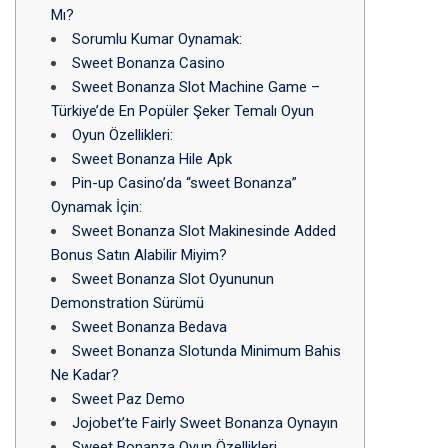
Mı?
Sorumlu Kumar Oynamak:
Sweet Bonanza Casino
Sweet Bonanza Slot Machine Game –
Türkiye’de En Popüler Şeker Temalı Oyun
Oyun Özellikleri:
Sweet Bonanza Hile Apk
Pin-up Casino’da “sweet Bonanza”
Oynamak İçin:
Sweet Bonanza Slot Makinesinde Added
Bonus Satın Alabilir Miyim?
Sweet Bonanza Slot Oyununun
Demonstration Sürümü
Sweet Bonanza Bedava
Sweet Bonanza Slotunda Minimum Bahis
Ne Kadar?
Sweet Paz Demo
Jojobet’te Fairly Sweet Bonanza Oynayın
Sweet Bonanza Oyun Özellikleri