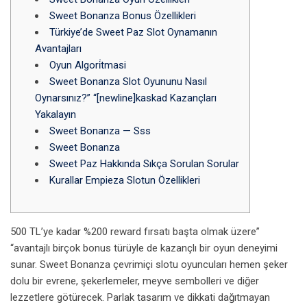
Sweet Bonanza Bonus Özellikleri
Türkiye’de Sweet Paz Slot Oynamanın
Avantajları
Oyun Algori̇tmasi
Sweet Bonanza Slot Oyununu Nasıl
Oynarsınız?” “[newline]kaskad Kazançları
Yakalayın
Sweet Bonanza — Sss
Sweet Bonanza
Sweet Paz Hakkında Sıkça Sorulan Sorular
Kurallar Empieza Slotun Özellikleri
500 TL’ye kadar %200 reward fırsatı başta olmak üzere”
“avantajlı birçok bonus türüyle de kazançlı bir oyun deneyimi
sunar. Sweet Bonanza çevrimiçi slotu oyuncuları hemen şeker
dolu bir evrene, şekerlemeler, meyve sembolleri ve diğer
lezzetlere götürecek. Parlak tasarım ve dikkati dağıtmayan