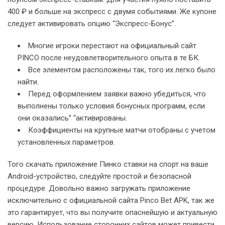
400 ₽ и больше на экспресс с двумя событиями. Же купоне
следует активировать опцию “Экспресс-Бонус”.
Многие игроки перестают на официальный сайт
PINCO после неудовлетворительного опыта в те БК.
Все элементом расположены так, того их легко было
найти.
Перед оформлением заявки важно убедиться, что
выполнены только условия бонусных программ, если
они оказались” “активированы.
Коэффициенты на крупные матчи отобраны с учетом
установленных параметров.
Того скачать приложение Пинко ставки на спорт на ваше
Android-устройство, следуйте простой и безопасной
процедуре. Довольно важно загружать приложение
исключительно с официальной сайта Pinco Bet APK, так же
это гарантирует, что вы получите опаснейшую и актуальную
версию. Использование сторонних сайтов может привести