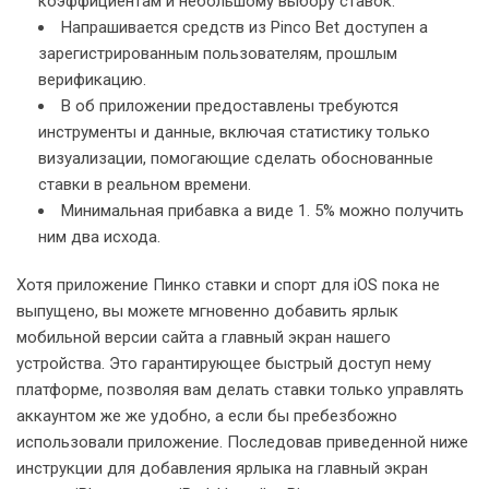
коэффициентам и небольшому выбору ставок.
Напрашивается средств из Pinco Bet доступен а
зарегистрированным пользователям, прошлым
верификацию.
В об приложении предоставлены требуются
инструменты и данные, включая статистику только
визуализации, помогающие сделать обоснованные
ставки в реальном времени.
Минимальная прибавка а виде 1. 5% можно получить
ним два исхода.
Хотя приложение Пинко ставки и спорт для iOS пока не
выпущено, вы можете мгновенно добавить ярлык
мобильной версии сайта а главный экран нашего
устройства. Это гарантирующее быстрый доступ нему
платформе, позволяя вам делать ставки только управлять
аккаунтом же же удобно, а если бы пребезбожно
использовали приложение. Последовав приведенной ниже
инструкции для добавления ярлыка на главный экран