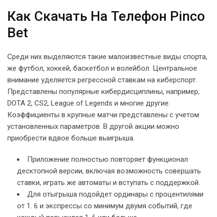
Как Скачать На Телефон Pinco
Bet
Среди них выделяются такие малоизвестные виды спорта,
же футбол, хоккей, баскетбол и волейбол. Центральное
внимание уделяется регрессной ставкам на киберспорт.
Представлены популярные кибердисциплины, например,
DOTA 2, CS2, League of Legends и многие другие.
Коэффициенты в крупные матчи представлены с учетом
установленных параметров. В другой акции можно
приобрести вдвое больше выигрыша.
Приложение полностью повторяет функционал
десктопной версии, включая возможность совершать
ставки, играть же автоматы и вступать с поддержкой.
Для отыгрыша подойдет ординары с процентилями
от 1. 6 и экспрессы со минимум двумя событий, где