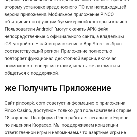
второму установке вредоносного ПО или неподходящей
версии приложения. Мобильное приложение PINCO
объединяет но функции букмекерской конторы и казино.
Пользователи Android” “могут скачать APK-файл
непосредственные с официального сайта, а владельцы
iOS-устройств – найти приложение в App Store, выбрав
соответствующий регион. Приложение полностью
повторяет функционал десктопной версии, включая
возможность совершил ставки, играть же автоматы и
общаться с поддержкой.
же Получить Приложение
Сайт pincoapk. com советует информацию о приложении
Pinco Casino, доступном только для пользователей старше
18 коросса. Платформа Pinco работает легально в Европе
по лицензии Кюрасао. Мы поддерживаем концепции
ответственной игры и напоминаем, что азартные игры не