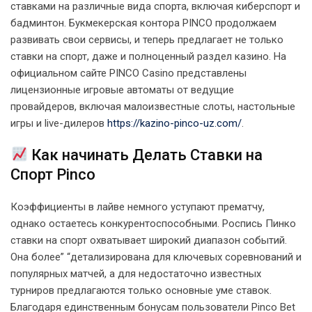
ставками на различные вида спорта, включая киберспорт и
бадминтон. Букмекерская контора PINCO продолжаем
развивать свои сервисы, и теперь предлагает не только
ставки на спорт, даже и полноценный раздел казино. На
официальном сайте PINCO Casino представлены
лицензионные игровые автоматы от ведущие
провайдеров, включая малоизвестные слоты, настольные
игры и live-дилеров
https://kazino-pinco-uz.com/
.
Как начинать Делать Ставки на
Спорт Pinco
Коэффициенты в лайве немного уступают прематчу,
однако остаетесь конкурентоспособными. Роспись Пинко
ставки на спорт охватывает широкий диапазон событий.
Она более” “детализирована для ключевых соревнований и
популярных матчей, а для недостаточно известных
турниров предлагаются только основные уме ставок.
Благодаря единственным бонусам пользователи Pinco Bet