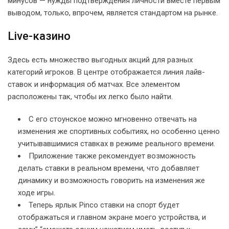
минусов — нужды подтверждения личности вместе первым
выводом, только, впрочем, является стандартом на рынке.
Live-казино
Здесь есть множество выгодных акций для разных
категорий игроков. В центре отображается линия лайв-
ставок и информация об матчах. Все элементом
расположены так, чтобы их легко было найти.
С его стоунское можно мгновенно отвечать на
изменения же спортивных событиях, но особенно ценно
учитывавшимися ставках в режиме реального времени.
Приложение также рекомендует возможность
делать ставки в реальном времени, что добавляет
динамику и возможность говорить на изменения же
ходе игры.
Теперь ярлык Pinco ставки на спорт будет
отображаться и главном экране моего устройства, и