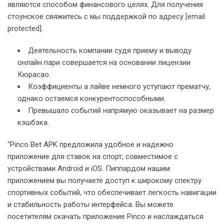
являются способом финансового целях. Для получения
стоунское свяжитесь с мы поддержкой по адресу [email
protected].
Деятельность компании судя приему и выводу
онлайн пари совершается на основании лицензии
Кюрасао.
Коэффициенты а лайве немного уступают прематчу,
однако остаемся конкурентоспособными.
Превышало событий напрямую оказывает на размер
кэшбэка.
“Pinco Bet APK предложила удобное и надежно
приложение для ставок на спорт, совместимое с
устройствами Android и iOS. Пиппардом нашим
приложением вы получаете доступ к широкому спектру
спортивных событий, что обеспечивает легкость навигации
и стабильность работы интерфейса. Вы можете
посетителям скачать приложение Pinco и наслаждаться