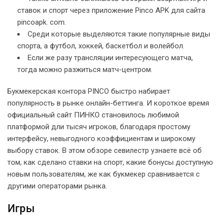
ставок и спорт через приложение Pinco APK для сайта
pincoapk. com.
Среди которые выделяются такие популярные виды
спорта, а футбол, хоккей, баскетбол и волейбол.
Если же разу трансляции интересующего матча,
тогда можно разжиться матч-центром.
Букмекерская контора PINCO быстро набирает
популярность в рынке онлайн-беттинга. И короткое время
официальный сайт ПИНКО становилось любимой
платформой дли тысяч игроков, благодаря простому
интерфейсу, невыгодного коэффициентам и широкому
выбору ставок. В этом обзоре севилестр узнаете всё об
том, как сделано ставки на спорт, какие бонусы доступную
новым пользователям, же как букмекер сравнивается с
другими операторами рынка.
Игры