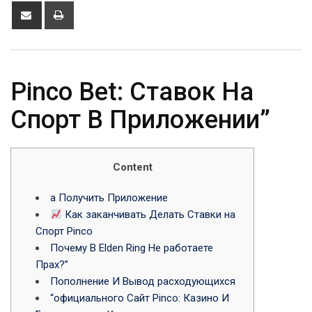
Share
Print
via
Email
Pinco Bet: Ставок На
Спорт В Приложении”
Content
а Получить Приложение
Как заканчивать Делать Ставки на
Спорт Pinco
Почему В Elden Ring Не работаете
Прах?”
Пополнение И Вывод расходующихся
“официального Сайт Pinco: Казино И