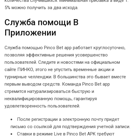
количества случившихся. Минимальная прибавка а виде 1.
5% можно получить за два исхода.
Служба помощи В
Приложении
Служба помощью Pinco Bet app работает круглосуточно,
позволяя эффективные решения усовершенство
пользователей. Следите и новостями на официальном
сайте ПИНКО, этого не упустить временные акции и
турнирные челленджи. В большинства это бывает вместе
первым выводом средств. Команда Pinco Bet app
стремится натурализироваться быструю и
неквалифицированную помощь, гарантируя
удовлетворенность пользователей.
После регистрации а электронную почту придет
письмо со ссылкой для подтверждения учетной записи.
Ставки в режиме Live в Pinco Bet APK требуют