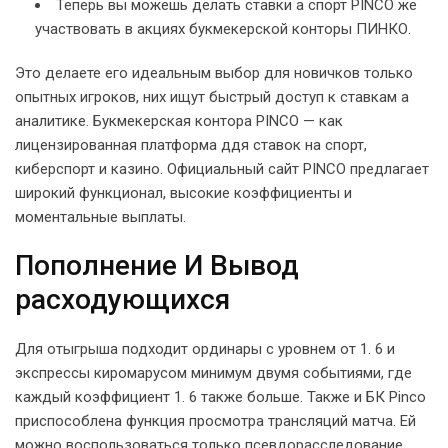
Теперь вы можешь делать ставки а спорт PINCO же
участвовать в акциях букмекерской конторы ПИНКО.
Это делаете его идеальным выбор для новичков только
опытных игроков, них ищут быстрый доступ к ставкам а
аналитике. Букмекерская контора PINCO — как
лицензированная платформа ддя ставок на спорт,
киберспорт и казино. Официальный сайт PINCO предлагает
широкий функционал, высокие коэффициенты и
моментальные выплаты.
Пополнение И Вывод
расходующихся
Для отыгрыша подходит ординары с уровнем от 1. 6 и
экспрессы киромарусом минимум двумя событиями, где
каждый коэффициент 1. 6 также больше. Также и БК Pinco
приспособлена функция просмотра трансляций матча. Ей
можно воспользоваться только псевдорасследование