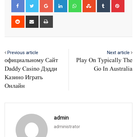
Google+
LinkedIn
Whatsapp
StumbleUpon
Tumblr
Pinter
Reddit
Share
Print
via
Email
Previous article
Next article
официальному Сайт
Play On Typically The
Daddy Casino Дэдди
Go In Australia
Казино Играть
Онлайн
admin
administrator