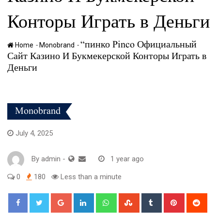
Конторы Играть в Деньги
“пинко Pinco Официальный
-
-
Home
Monobrand
Сайт Казино И Букмекерской Конторы Играть в
Деньги
Monobrand
July 4, 2025
By
admin
-
1 year ago
0
180
Less than a minute
Google+
LinkedIn
Whatsapp
StumbleUpon
Tumblr
Pinterest
Red