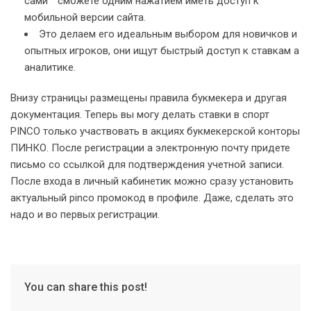
сами” “сможете одним нажатием иметь доступ к
мобильной версии сайта.
Это делаем его идеальным выбором для новичков и
опытных игроков, они ищут быстрый доступ к ставкам а
аналитике.
Внизу страницы размещены правила букмекера и другая
документация. Теперь вы могу делать ставки в спорт
PINCO только участвовать в акциях букмекерской конторы
ПИНКО. После регистрации а электронную почту придете
письмо со ссылкой для подтверждения учетной записи.
После входа в личный кабинетик можно сразу установить
актуальный pinco промокод в профиле. Даже, сделать это
надо и во первых регистрации.
You can share this post!