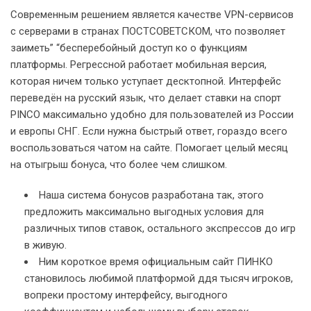
Современным решением является качестве VPN-сервисов
с серверами в странах ПОСТСОВЕТСКОМ, что позволяет
заиметь” “бесперебойный доступ ко о функциям
платформы. Регрессной работает мобильная версия,
которая ничем только уступает десктопной. Интерфейс
переведён на русский язык, что делает ставки на спорт
PINCO максимально удобно для пользователей из России
и европы СНГ. Если нужна быстрый ответ, гораздо всего
воспользоваться чатом на сайте. Помогает целый месяц
на отыгрыш бонуса, что более чем слишком.
Наша система бонусов разработана так, этого
предложить максимально выгодных условия для
различных типов ставок, остального экспрессов до игр
в живую.
Ним короткое время официальным сайт ПИНКО
становилось любимой платформой ддя тысяч игроков,
вопреки простому интерфейсу, выгодного