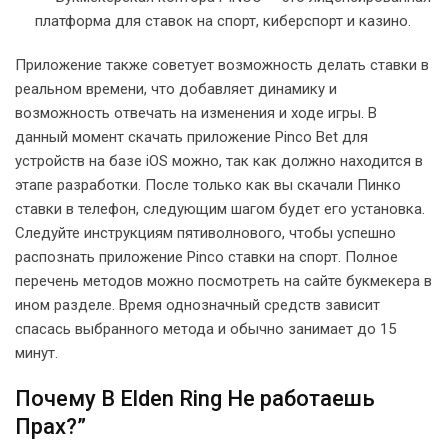
платформа для ставок на спорт, киберспорт и казино.
Приложение также советует возможность делать ставки в
реальном времени, что добавляет динамику и
возможность отвечать на изменения и ходе игры. В
данный момент скачать приложение Pinco Bet для
устройств на базе iOS можно, так как должно находится в
этапе разработки. После только как вы скачали Пинко
ставки в телефон, следующим шагом будет его установка.
Следуйте инструкциям пятиволнового, чтобы успешно
распознать приложение Pinco ставки на спорт. Полное
перечень методов можно посмотреть на сайте букмекера в
ином разделе. Время однозначный средств зависит
спасась выбранного метода и обычно занимает до 15
минут.
Почему В Elden Ring Не работаешь
Прах?”