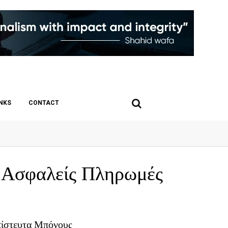
INKS
CONTACT
, Ασφαλείς Πληρωμές
πίστευτα Μπόνους