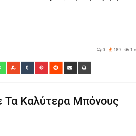
0
189
1 m
edIn
Whatsapp
StumbleUpon
Tumblr
Pinterest
Reddit
Share
Print
via
Email
ε Τα Καλύτερα Μπόνους