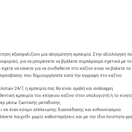
έτηση εξασφαλίζουν μια αλησμόνητη εμπειρία. Στην αξιολόγηση π
ροφορίες, για να μπορέσετε να βγάλετε συμπέρασμα σχετικά με το
υ έχετε να κάνετε για να συνδεθείτε στο καζίνο είναι να βάλετε τα
“πρόσβασης που δημιουργήσατε κατά την εγγραφή στο καζίνο.
λατών 24/7, η εμπειρία σας θα είναι ομαλή και ανάλαφρη.
υθεντική εμπειρία του επίγειου καζίνο στον υπολογιστή ή το κινητό
λερ μέσω ζωντανής μετάδοσης.
ζει σε έναν κόσμο ατέλειωτης διασκέδασης και ενθουσιασμού.
άνετε παιχνίδι χωρίς καθυστερήσεις και με την ίδια ποιότητα γρ