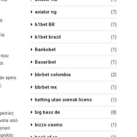
aviator ng
(7)
α.
b1bet BR
(1)
ία.
b1bet brazil
(1)
Bankobet
(1)
 που
Basaribet
(1)
αι
bbrbet colombia
(2)
άν spins
.
bbrbet mx
(1)
betting utan svensk licens
(1)
big bass de
(8)
ηρεσίες
ένατε από
bizzo casino
(1)
ήγορο
 υψηλής