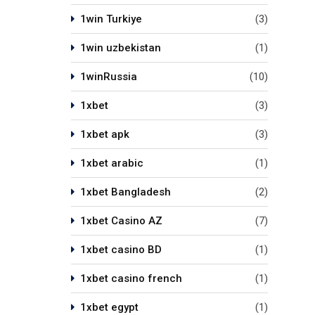
1win Turkiye
(3)
1win uzbekistan
(1)
1winRussia
(10)
1xbet
(3)
1xbet apk
(3)
1xbet arabic
(1)
1xbet Bangladesh
(2)
1xbet Casino AZ
(7)
1xbet casino BD
(1)
1xbet casino french
(1)
1xbet egypt
(1)