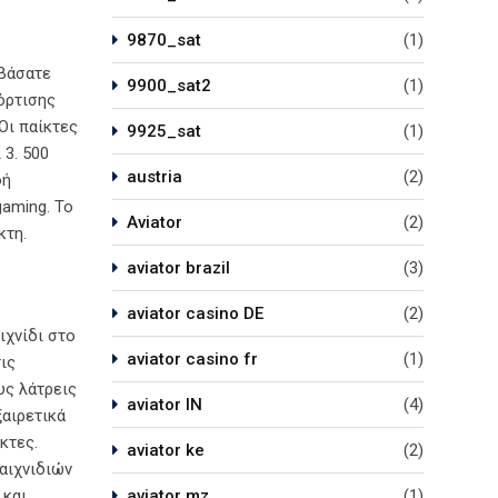
9870_sat
(1)
αβάσατε
9900_sat2
(1)
όρτισης
Οι παίκτες
9925_sat
(1)
3. 500
austria
(2)
φή
gaming. Το
Aviator
(2)
κτη.
aviator brazil
(3)
aviator casino DE
(2)
ιχνίδι στο
aviator casino fr
(1)
ις
υς λάτρεις
aviator IN
(4)
ξαιρετικά
κτες.
aviator ke
(2)
παιχνιδιών
 και
aviator mz
(1)