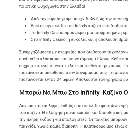
ποιοτική ψυχαγωγία στην Ελλάδα!
Από την ευρεία γκάμα παιχνιδιών έως την υποστή
Βρείτε την σελίδα του Infinity καζίνο στο διαδίκτ
Το Infinity Casino προσφέρει μια ισορροπημένη εμ
Στο Infinity Casino, η ευκολία και η απόλαυση βρ
Συνεργαζόμαστε με εταιρείες που διαθέτουν τεχνολογι
συνδυάζει κλασικούς και καινοτόμους τίτλους. Κάθε παι
ευχρηστία, ενώ οι νέοι τίτλοι προστίθενται μηνιαίως. Γ
πιστώνονται απευθείας στον λογαριασμό σας. Το μπόνου
πιστώνονται εντός 24 ωρών. Απολαύστε τον γρήγορο ρυ
Μπορώ Να Μπω Στο Infinity Καζίνο On
Δεν απαιτείται λήψη, καθώς η ιστοσελίδα φορτώνει γρή
του καζίνο. Η πλοήγηση είναι εύκολη και διαισθητική, μ
την πλήρη έκδοση για υπολογιστές. Οι παίκτες μπορούν
παιχνίδι, χωρίς καμία διακοπή. Η πλατφόρμα μας είναι 