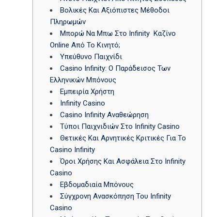
Βολικές Και Αξιόπιστες Μέθοδοι
Πληρωμών
Μπορώ Να Μπω Στο Infinity Καζίνο
Online Από Το Κινητό;
Υπεύθυνο Παιχνίδι
Casino Infinity: Ο Παράδεισος Των
Ελληνικών Μπόνους
Εμπειρία Χρήστη
Infinity Casino
Casino Infinity Αναθεώρηση
Τύποι Παιχνιδιών Στο Infinity Casino
Θετικές Και Αρνητικές Κριτικές Για Το
Casino Infinity
Όροι Χρήσης Και Ασφάλεια Στο Infinity
Casino
Εβδομαδιαία Μπόνους
Σύγχρονη Ανασκόπηση Του Infinity
Casino