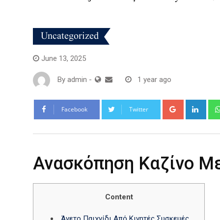
Uncategorized
June 13, 2025
By
admin
-
1 year ago
Google+
Link
Facebook
Twitter
Ανασκόπηση Καζίνο Μ
Content
Άνετο Παιχνίδι Από Κινητές Συσκευές