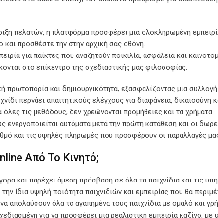
ριξη πελατών, η πλατφόρμα προσφέρει μια ολοκληρωμένη εμπειρί
υο και προσθέστε την στην αρχική σας οθόνη.
πειρία για παίκτες που αναζητούν ποικιλία, ασφάλεια και καινοτομ
ίσκονται στο επίκεντρο της σχεδιαστικής μας φιλοσοφίας.
κή πρωτοπορία και δημιουργικότητα, εξασφαλίζοντας μια συλλογή
χνίδι περνάει απαιτητικούς ελέγχους για διαφάνεια, δικαιοσύνη κ
ια όλες τις μεθόδους, δεν χρεώνονται προμήθειες και τα χρήματα
ς ενεργοποιείται αυτόματα μετά την πρώτη κατάθεση και οι δωρε
θμό και τις υψηλές πληρωμές που προσφέρουν οι παραλλαγές μας
line Από Το Κινητό;
γορα και παρέχει άμεση πρόσβαση σε όλα τα παιχνίδια και τις υπ
ε την ίδια υψηλή ποιότητα παιχνιδιών και εμπειρίας που θα περιμ
 να απολαύσουν όλα τα αγαπημένα τους παιχνίδια με ομαλό και γρ
σχεδιασμένη για να προσφέρει μια ρεαλιστική εμπειρία καζίνο, με