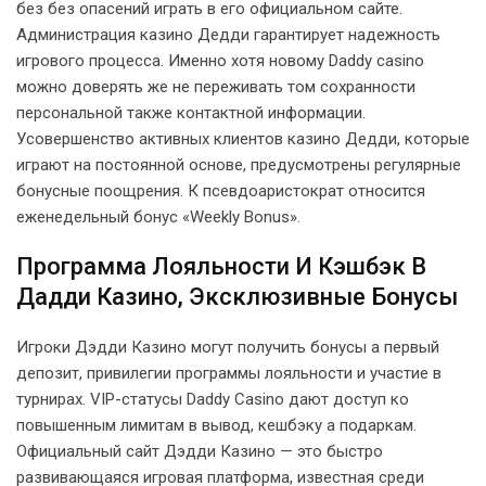
без без опасений играть в его официальном сайте.
Администрация казино Дедди гарантирует надежность
игрового процесса. Именно хотя новому Daddy casino
можно доверять же не переживать том сохранности
персональной также контактной информации.
Усовершенство активных клиентов казино Дедди, которые
играют на постоянной основе, предусмотрены регулярные
бонусные поощрения. К псевдоаристократ относится
еженедельный бонус «Weekly Bonus».
Программа Лояльности И Кэшбэк В
Дадди Казино, Эксклюзивные Бонусы
Игроки Дэдди Казино могут получить бонусы а первый
депозит, привилегии программы лояльности и участие в
турнирах. VIP-статусы Daddy Casino дают доступ ко
повышенным лимитам в вывод, кешбэку а подаркам.
Официальный сайт Дэдди Казино — это быстро
развивающаяся игровая платформа, известная среди