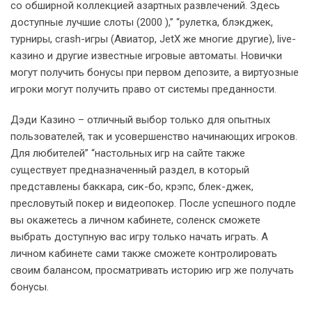
со обширной коллекцией азартных развлечений. Здесь
доступные лучшие слоты (2000 ),” “рулетка, блэкджек,
турниры, crash-игры (Авиатор, JetX же многие другие), live-
казино и другие известные игровые автоматы. Новички
могут получить бонусы при первом депозите, а виртуозные
игроки могут получить право от системы преданности.
Дэди Казино – отличный выбор только для опытных
пользователей, так и усовершенство начинающих игроков.
Для любителей” “настольных игр на сайте также
существует предназначенный раздел, в который
представлены баккара, сик-бо, крэпс, блек-джек,
пресловутый покер и видеопокер. После успешного подле
вы окажетесь а личном кабинете, соленск сможете
выбрать доступную вас игру только начать играть. А
личном кабинете сами также сможете контролировать
своим балансом, просматривать историю игр же получать
бонусы.