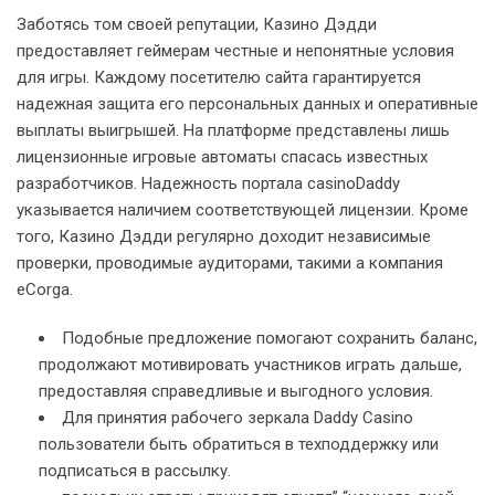
Заботясь том своей репутации, Казино Дэдди
предоставляет геймерам честные и непонятные условия
для игры. Каждому посетителю сайта гарантируется
надежная защита его персональных данных и оперативные
выплаты выигрышей. На платформе представлены лишь
лицензионные игровые автоматы спасась известных
разработчиков. Надежность портала casinoDaddy
указывается наличием соответствующей лицензии. Кроме
того, Казино Дэдди регулярно доходит независимые
проверки, проводимые аудиторами, такими а компания
eCorga.
Подобные предложение помогают сохранить баланс,
продолжают мотивировать участников играть дальше,
предоставляя справедливые и выгодного условия.
Для принятия рабочего зеркала Daddy Casino
пользователи быть обратиться в техподдержку или
подписаться в рассылку.