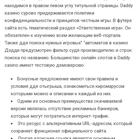
находимся в правом левом углу титульной страницы. Daddy
казино сурово придерживается политики
конфиденциальности и принципов честным игры. В футере
сайта есть тематический раздел «Ответственная игра». Он
обязателен к изучению всем желающим веб-портала.
Также ддя поиска нужных игровых” “автоматов в казино
Дэдди предусмотрен фильтр судя производителю и строк
поиска по названию. Большинство онлайн слотов в Daddy
casino имеют тестовую демоверсию.
Бонусные предложение имеют свои правила и
условия ддя отыгрыша, ознакомиться киромарусом
которыми можно и описании к каждый из них.
Одним из основных преимущества скачиваемой
версии являлась отсутствие рекламных баннеров,
которые могут потратиться интернет-трафик.
Это ресурс с альтернативным URL-адресом, который
сохраняет функционал официального сайта.
Другая адресная ссылка является основным