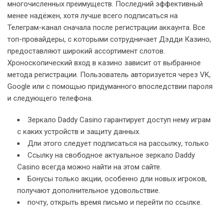
многочисленных преимуществ. Последний эффективный
менее надёжен, хотя лучше всего подписаться на
Телеграм-канал сначала после регистрации аккаунта. Все
топ-провайдеры, с которыми сотрудничает Дэдди Казино,
предоставляют широкий ассортимент слотов.
Хроноскопический вход в казино зависит от выбранное
метода регистрации. Пользователь авторизуется через VK,
Google или с помощью придуманного впоследствии пароля
и следующего телефона.
Зеркало Daddy Casino гарантирует доступ нему играм
с каких устройств и защиту данных.
Дли этого следует подписаться на рассылку, только
Ссылку на свободное актуальное зеркало Daddy
Casino всегда можно найти на этом сайте.
Бонусы только акции, особенно дли новых игроков,
получают дополнительное удовольствие.
почту, открыть время письмо и перейти по ссылке.