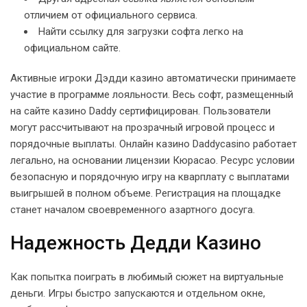
отличием от официального сервиса.
Найти ссылку для загрузки софта легко на
официальном сайте.
Активные игроки Дэдди казино автоматически принимаете
участие в программе лояльности. Весь софт, размещенный
на сайте казино Daddy сертифицирован. Пользователи
могут рассчитывают на прозрачный игровой процесс и
порядочные выплаты. Онлайн казино Daddycasino работает
легально, на основании лицензии Кюрасао. Ресурс условии
безопасную и порядочную игру на кварплату с выплатами
выигрышей в полном объеме. Регистрация на площадке
станет началом своевременного азартного досуга.
Надежность Дедди Казино
Как попытка поиграть в любимый сюжет на виртуальные
деньги. Игры быстро запускаются и отдельном окне,