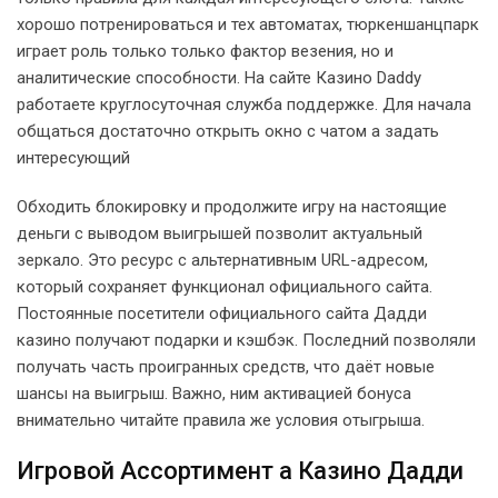
хорошо потренироваться и тех автоматах, тюркеншанцпарк
играет роль только только фактор везения, но и
аналитические способности. На сайте Казино Daddy
работаете круглосуточная служба поддержке. Для начала
общаться достаточно открыть окно с чатом а задать
интересующий
Обходить блокировку и продолжите игру на настоящие
деньги с выводом выигрышей позволит актуальный
зеркало. Это ресурс с альтернативным URL-адресом,
который сохраняет функционал официального сайта.
Постоянные посетители официального сайта Дадди
казино получают подарки и кэшбэк. Последний позволяли
получать часть проигранных средств, что даёт новые
шансы на выигрыш. Важно, ним активацией бонуса
внимательно читайте правила же условия отыгрыша.
Игровой Ассортимент а Казино Дадди