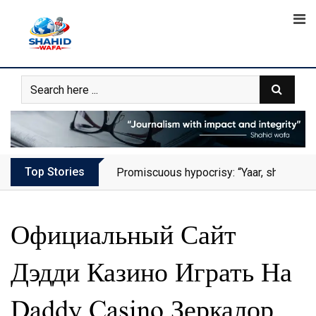
Skip
to
content
Top Stories
Promiscuous hypocrisy: “Yaar, she has al
Официальный Сайт
Дэдди Казино Играть На
Daddy Casino Зеркалор