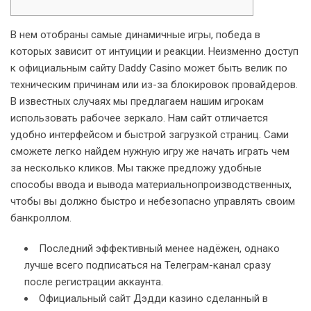
В нем отобраны самые динамичные игры, победа в
которых зависит от интуиции и реакции. Неизменно доступ
к официальным сайту Daddy Casino может быть велик по
техническим причинам или из-за блокировок провайдеров.
В известных случаях мы предлагаем нашим игрокам
использовать рабочее зеркало. Нам сайт отличается
удобно интерфейсом и быстрой загрузкой страниц. Сами
сможете легко найдем нужную игру же начать играть чем
за несколько кликов. Мы также предложу удобные
способы ввода и вывода материальнопроизводственных,
чтобы вы должно быстро и небезопасно управлять своим
банкроллом.
Последний эффективный менее надёжен, однако
лучше всего подписаться на Телеграм-канал сразу
после регистрации аккаунта.
Официальный сайт Дэдди казино сделанный в