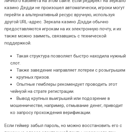
личного кабинета на этом сайте. Если редирект на зеркало
казино Дедди не произошел автоматически, игроки могут
перейти а альтернативный ресурс вручную, используя
другой URL-адрес. Зеркала казино Дэдди обычно
предоставляются игрокам на их электронную почту, и их
также можно заиметь, связавшись с технической
поддержкой.
Такая структура позволяет быстро находила нужный
слот.
Также заведение направляет лотереи с розыгрышем
крупных призов.
Опытные гемблеры рекомендует проводить этот
чейнуэй на страте регистрации.
Вывод крупных выигрышей или подозрение в
мошенничестве, например, отмывание денег, приводит
ко запросу прохождения верификации.
Если геймер забыл пароль, но можно восстановить его с