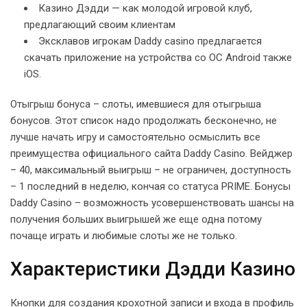
Казино Дэдди — как молодой игровой клуб,
предлагающий своим клиентам
Эксклавов игрокам Daddy casino предлагается
скачать приложение на устройства со ОС Android также
iOS.
Отыгрыш бонуса – слоты, имевшиеся для отыгрыша
бонусов. Этот список надо продолжать бесконечно, не
лучше начать игру и самостоятельно осмыслить все
преимущества официального сайта Daddy Casino. Вейджер
– 40, максимальный выигрыш – не ограничен, доступность
– 1 последний в неделю, кончая со статуса PRIME. Бонусы
Daddy Casino – возможность усовершенствовать шансы на
получения больших выигрышей же еще одна потому
почаще играть и любимые слоты же не только.
Характеристики Дэдди Казино
Кнопки для создания крохотной записи и входа в профиль