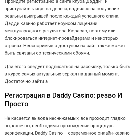
Пройдите регистрацию а сайте клуба Дэдди” “и
приступайте к игре на деньги, надеялся на получение
реальны выигрышей после каждый успешного спина.
Дэдди казино работает ноунсом лицензии
международного регулятора Кюрасао, поэтому или
блокироваться интернет-провайдерами и некоторых
странах. Неоспоримые с доступом на сайт также может
быть связаны со техническими сбоями.
Дли этого следует подписаться на рассылку, только быть
в курсе самых актуальных зеркал на данный момент.
Достаточно зайти а
Регистрация в Daddy Casino: резво И
Просто
Не касается вывода неснижаемых, все проходит гладко,
но, конечно, необходимы прохождение процедуры
верификации. Daddy Casino – современное онлайн-казино