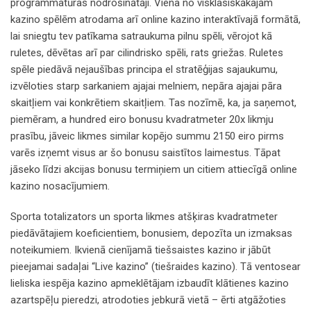
programmatūras nodrošinātāji. Viena no visklasiskākajām
kazino spēlēm atrodama arī online kazino interaktīvajā formātā,
lai sniegtu tev patīkama satraukuma pilnu spēli, vērojot kā
ruletes, dēvētas arī par cilindrisko spēli, rats griežas. Ruletes
spēle piedāvā nejaušības principa el stratēģijas sajaukumu,
izvēloties starp sarkaniem ajajai melniem, nepāra ajajai pāra
skaitļiem vai konkrētiem skaitļiem. Tas nozīmē, ka, ja saņemot,
piemēram, a hundred eiro bonusu kvadratmeter 20x likmju
prasību, jāveic likmes similar kopējo summu 2150 eiro pirms
varēs izņemt visus ar šo bonusu saistītos laimestus. Tāpat
jāseko līdzi akcijas bonusu termiņiem un citiem attiecīgā online
kazino nosacījumiem.
Sporta totalizators un sporta likmes atšķiras kvadratmeter
piedāvātajiem koeficientiem, bonusiem, depozīta un izmaksas
noteikumiem. Ikvienā cienījamā tiešsaistes kazino ir jābūt
pieejamai sadaļai “Live kazino” (tiešraides kazino). Tā ventosear
lieliska iespēja kazino apmeklētājam izbaudīt klātienes kazino
azartspēļu pieredzi, atrodoties jebkurā vietā – ērti atgāžoties