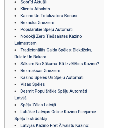
Šobrīd Aktuāli
Klientu Atbalsts
Kazino Un Totalizatora Bonusi
Bezriska Griezieni
Populārakie Spēļu Automāti
Nodokļi Zero Tiešsaistes Kazino
Laimestiem
Tradicionālās Galda Spēles: Blekdžeks,
Rulete Un Bakara
Sāksim No Sākuma: Kā Izvēlēties Kazino?
Bezmaksas Griezieni
Kazino Spēles Un Spēļu Automāti
Visas Spēles
Desmit Populārākie Spēļu Automāti
Latvijā
Spēļu Zāles Latvijā
Labākie Latvijas Online Kazino Pieejamie
Spēļu Izstrādātāji
Latvijas Kazino Pret Ārvalstu Kazino: