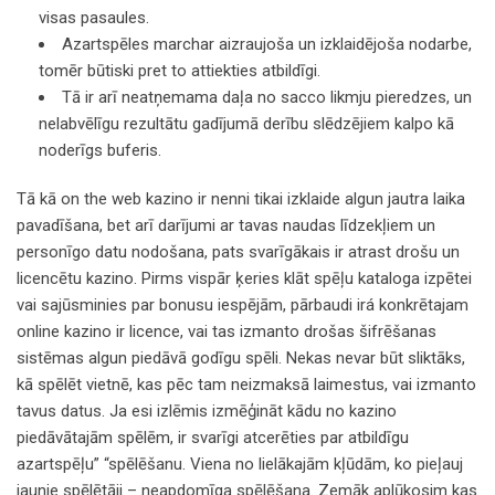
visas pasaules.
Azartspēles marchar aizraujoša un izklaidējoša nodarbe,
tomēr būtiski pret to attiekties atbildīgi.
Tā ir arī neatņemama daļa no sacco likmju pieredzes, un
nelabvēlīgu rezultātu gadījumā derību slēdzējiem kalpo kā
noderīgs buferis.
Tā kā on the web kazino ir nenni tikai izklaide algun jautra laika
pavadīšana, bet arī darījumi ar tavas naudas līdzekļiem un
personīgo datu nodošana, pats svarīgākais ir atrast drošu un
licencētu kazino. Pirms vispār ķeries klāt spēļu kataloga izpētei
vai sajūsminies par bonusu iespējām, pārbaudi irá konkrētajam
online kazino ir licence, vai tas izmanto drošas šifrēšanas
sistēmas algun piedāvā godīgu spēli. Nekas nevar būt sliktāks,
kā spēlēt vietnē, kas pēc tam neizmaksā laimestus, vai izmanto
tavus datus. Ja esi izlēmis izmēģināt kādu no kazino
piedāvātajām spēlēm, ir svarīgi atcerēties par atbildīgu
azartspēļu” “spēlēšanu. Viena no lielākajām kļūdām, ko pieļauj
jaunie spēlētāji – neapdomīga spēlēšana. Zemāk aplūkosim kas