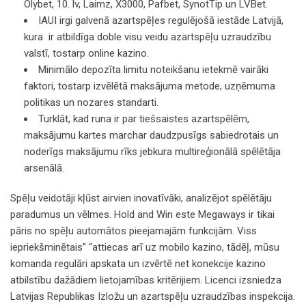
Olybet, 10. lv, Laimz, X3000, Pafbet, SynotTip un LVBet.
IAUI irgi galvenā azartspēļes regulējošā iestāde Latvijā,
kura ir atbildīga doble visu veidu azartspēļu uzraudzību
valstī, tostarp online kazino.
Minimālo depozīta limitu noteikšanu ietekmē vairāki
faktori, tostarp izvēlētā maksājuma metode, uzņēmuma
politikas un nozares standarti.
Turklāt, kad runa ir par tiešsaistes azartspēlēm,
maksājumu kartes marchar daudzpusīgs sabiedrotais un
noderīgs maksājumu rīks jebkura multireģionālā spēlētāja
arsenālā.
Spēļu veidotāji kļūst airvien inovatīvāki, analizējot spēlētāju
paradumus un vēlmes. Hold and Win este Megaways ir tikai
pāris no spēļu automātos pieejamajām funkcijām. Viss
iepriekšminētais” “attiecas arī uz mobilo kazino, tādēļ, mūsu
komanda regulāri apskata un izvērtē net konekcije kazino
atbilstību dažādiem lietojamības kritērijiem. Licenci izsniedza
Latvijas Republikas Izložu un azartspēļu uzraudzības inspekcija.