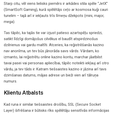
Starp citu, vēl viens lielisks piemērs ir arkādes stila spēle “JetX”
(SmartSoft Gaming), kurā spēlētājs ceļo ar kosmosa kuģi cauri
tunelim – tajā arī ir iekļauts trīs līmeņu džekpots (mini, major,
mega).
Tas tāpēc, ka tajās tie var izjust patieso azartspēļu spriedzi,
satikt līdzīgi domājošus cilvēkus el baudīt atspirdzinošus
dzērienus vai gardu maltīti. Atceries, ka reģistrēšanās kazino
nav anonīma, un tev būs jānorāda savs vārds. Vārdam, ko
izmanto, lai reģistrētu online kazino kontu, marchar jāatbilst
tavai pasei vai personas apliecībai, tāpēc noteikti iekļauj arī otro
vārdu, ja tev tāds ir. Katram tiešsaistes kazino ir jāzina arī tavs
dzimšanas datums, mājas adrese un bieži vien arī tālruņa
numurs.
Klientu Atbalsts
Kad runa ir similar tiešsaistes drošību, SSL (Secure Socket
Layer) šifrēšana ir būtisks rīks spēlētāju sensitīvās informācijas