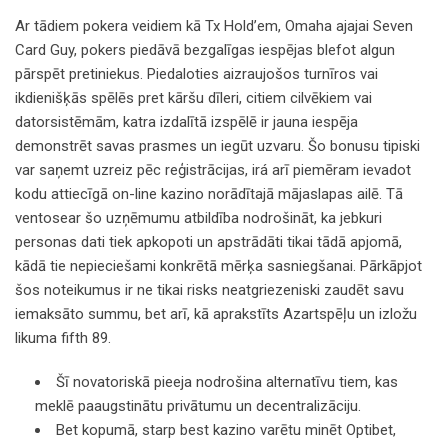
Ar tādiem pokera veidiem kā Tx Hold’em, Omaha ajajai Seven
Card Guy, pokers piedāvā bezgalīgas iespējas blefot algun
pārspēt pretiniekus. Piedaloties aizraujošos turnīros vai
ikdienišķās spēlēs pret kāršu dīleri, citiem cilvēkiem vai
datorsistēmām, katra izdalītā izspēlē ir jauna iespēja
demonstrēt savas prasmes un iegūt uzvaru. Šo bonusu tipiski
var saņemt uzreiz pēc reģistrācijas, irá arī piemēram ievadot
kodu attiecīgā on-line kazino norādītajā mājaslapas ailē. Tā
ventosear šo uzņēmumu atbildība nodrošināt, ka jebkuri
personas dati tiek apkopoti un apstrādāti tikai tādā apjomā,
kādā tie nepieciešami konkrētā mērķa sasniegšanai. Pārkāpjot
šos noteikumus ir ne tikai risks neatgriezeniski zaudēt savu
iemaksāto summu, bet arī, kā aprakstīts Azartspēļu un izložu
likuma fifth 89.
Šī novatoriskā pieeja nodrošina alternatīvu tiem, kas
meklē paaugstinātu privātumu un decentralizāciju.
Bet kopumā, starp best kazino varētu minēt Optibet,