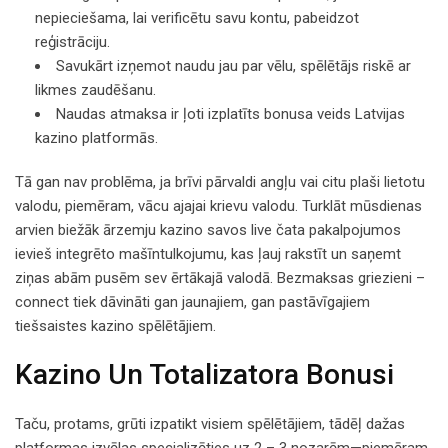
nepieciešama, lai verificētu savu kontu, pabeidzot
reģistrāciju.
Savukārt izņemot naudu jau par vēlu, spēlētājs riskē ar
likmes zaudēšanu.
Naudas atmaksa ir ļoti izplatīts bonusa veids Latvijas
kazino platformās.
Tā gan nav problēma, ja brīvi pārvaldi angļu vai citu plaši lietotu
valodu, piemēram, vācu ajajai krievu valodu. Turklāt mūsdienas
arvien biežāk ārzemju kazino savos live čata pakalpojumos
ievieš integrēto mašīntulkojumu, kas ļauj rakstīt un saņemt
ziņas abām pusēm sev ērtākajā valodā. Bezmaksas griezieni –
connect tiek dāvināti gan jaunajiem, gan pastāvīgajiem
tiešsaistes kazino spēlētājiem.
Kazino Un Totalizatora Bonusi
Taču, protams, grūti izpatikt visiem spēlētājiem, tādēļ dažas