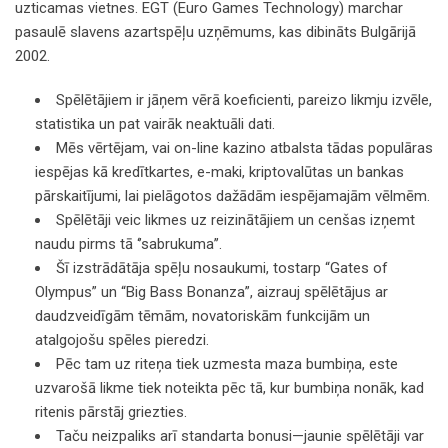
uzticamas vietnes. EGT (Euro Games Technology) marchar
pasaulē slavens azartspēļu uzņēmums, kas dibināts Bulgārijā
2002.
Spēlētājiem ir jāņem vērā koeficienti, pareizo likmju izvēle,
statistika un pat vairāk neaktuāli dati.
Mēs vērtējam, vai on-line kazino atbalsta tādas populāras
iespējas kā kredītkartes, e-maki, kriptovalūtas un bankas
pārskaitījumi, lai pielāgotos dažādām iespējamajām vēlmēm.
Spēlētāji veic likmes uz reizinātājiem un cenšas izņemt
naudu pirms tā ‘’sabrukuma’’.
Šī izstrādātāja spēļu nosaukumi, tostarp “Gates of
Olympus” un “Big Bass Bonanza”, aizrauj spēlētājus ar
daudzveidīgām tēmām, novatoriskām funkcijām un
atalgojošu spēles pieredzi.
Pēc tam uz riteņa tiek uzmesta maza bumbiņa, este
uzvarošā likme tiek noteikta pēc tā, kur bumbiņa nonāk, kad
ritenis pārstāj griezties.
Taču neizpaliks arī standarta bonusi—jaunie spēlētāji var