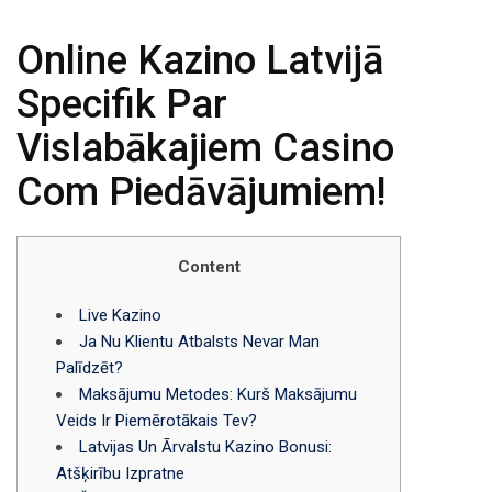
Online Kazino Latvijā
Specifik Par
Vislabākajiem Casino
Com Piedāvājumiem!
Content
Live Kazino
Ja Nu Klientu Atbalsts Nevar Man
Palīdzēt?
Maksājumu Metodes: Kurš Maksājumu
Veids Ir Piemērotākais Tev?
Latvijas Un Ārvalstu Kazino Bonusi:
Atšķirību Izpratne