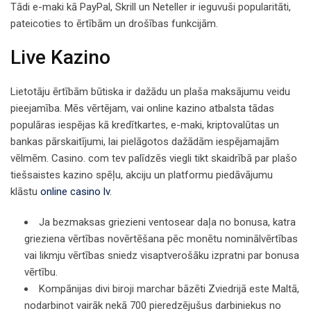
Tādi e-maki kā PayPal, Skrill un Neteller ir ieguvuši popularitāti,
pateicoties to ērtībām un drošības funkcijām.
Live Kazino
Lietotāju ērtībām būtiska ir dažādu un plaša maksājumu veidu
pieejamība. Mēs vērtējam, vai online kazino atbalsta tādas
populāras iespējas kā kredītkartes, e-maki, kriptovalūtas un
bankas pārskaitījumi, lai pielāgotos dažādām iespējamajām
vēlmēm. Casino. com tev palīdzēs viegli tikt skaidrībā par plašo
tiešsaistes kazino spēļu, akciju un platformu piedāvājumu
klāstu
online casino lv
.
Ja bezmaksas griezieni ventosear daļa no bonusa, katra
grieziena vērtības novērtēšana pēc monētu nominālvērtības
vai likmju vērtības sniedz visaptverošāku izpratni par bonusa
vērtību.
Kompānijas divi biroji marchar bāzēti Zviedrijā este Maltā,
nodarbinot vairāk nekā 700 pieredzējušus darbiniekus no