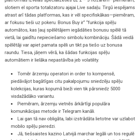
platformas izvēlas specializēties uz 2 – 3 nozarēm—piemēram,
slotiem el sporta totalizatoru ajajai Live sadaļu. Tirgū iespējams
atrast arī tādas platformas, kas ir vēl specifiskākas—piemēram,
ar fokusu tieši uz pokeru. Bonus Buy ir” “funkcija spēļu
automātos, kas ļauj spēlētājiem iegādāties bonusu spēlē tā
vietā, lai gaidītu nepieciešamo simbolu kombināciju. Šādā veidā
spēlētāji var apiet pamata spēli un tikt pa tiešo uz bonusa
raundu. Tiesa, jāņem vērā, ka šādas funkcijas spēļu
automātiem ir lielāka nepastāvība jeb volatility.
Tomēr ārzemju operatori in order to kompensē,
piedāvājot bagātīgas citu pakalpojumu sniedzēju spēļu
kolekcijas, kuras kopumā bieži vien tik pārsniedz 5000
visdažādāko variantu.
Piemēram, ārzemju vietnēs ārkārtīgi populāra
komunikācijas metode ir Telegram kanāli.
Lai gan tā nav obligāta, labi izstrādāta lietotne var uzlabot
mobilo spēļu pieredzi.
Jā, tiešsaistes kazino Latvijā marchar legāli un tos regulē