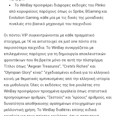
Το WinBay προσφέρει διάφορες εκδοχές του Plinko
από κορυφαίους παρόχους όπως οι Spribe, BGaming και
Evolution Gaming, κάθε μία με τις δικές της μοναδικές
πινελιές στο βασικό μηχανισμό του παιχνιδιού.
Οι πόντοι VIP συγκεντρώνονται με κάθε πραγματικό
στοίχημα, με 1€ να αντιστοιχεί σε just one πόντο στα
περισσότερα παιχνίδια. Το WinBay συνεργάζεται με
επιλεγμένους παρόχους για τη δημιουργία αποκλειστικών
φρουτάκιων που θα βρείτε μόνο σε αυτή την πλατφόρμα.
Τίτλοι όπως “Aegean Treasures”, “Crete’s Riches” και
“Olympian Glory” είναι” “σχεδιασμένοι ειδικά για το ελληνικό
κοινό, με θεματικές εμπνευσμένες από την ελληνική ιστορία
και μυθολογία. Όλες οι εκδόσεις της live ρουλέτας στο
WinBay προσφέρουν προηγμένα εργαλεία όπως στατιστικά
προηγούμενων αριθμών, “ζεστούς” και “κρύους” αριθμούς, και
δυνατότητα αποθήκευσης αγαπημένων στοιχημάτων για
μελλοντική χρήση. Το WinBay διαθέτει επίσης ειδικά