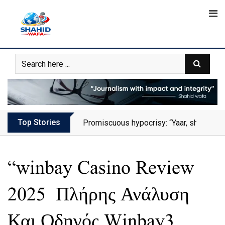
Skip
to
content
Top Stories
Have you heard about the “Chinese” dish
“winbay Casino Review
2025 ️ Πλήρης Ανάλυση
Και Οδηγός Winbay3