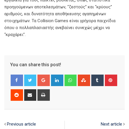
εργαλεία για τους παίκτες ρουλέτας, όπως στατιστικά
προηγούμενων αποτελεσμάτων, “ζεστούς” και “κρύους”
αριθμούς, και δυνατότητα αποθήκευσης αγαπημένων
στοιχημάτων. Τα Collision Games είναι γρήγορα παιχνίδια
όπου ο πολλαπλασιαστής ανεβαίνει συνεχώς μέχρι να
“κραχάρει”.
You can share this post!
Google+
LinkedIn
Whatsapp
StumbleUpon
Tumblr
Pinter
Reddit
Share
Print
via
Email
Previous article
Next article