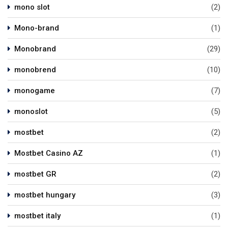
mono slot
(2)
Mono-brand
(1)
Monobrand
(29)
monobrend
(10)
monogame
(7)
monoslot
(5)
mostbet
(2)
Mostbet Casino AZ
(1)
mostbet GR
(2)
mostbet hungary
(3)
mostbet italy
(1)