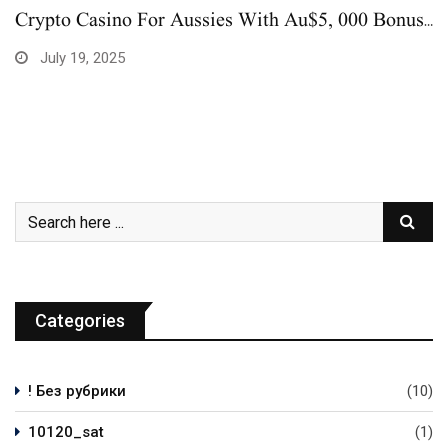
Crypto Casino For Aussies With Au$5, 000 Bonus…
July 19, 2025
Categories
! Без рубрики
(10)
10120_sat
(1)