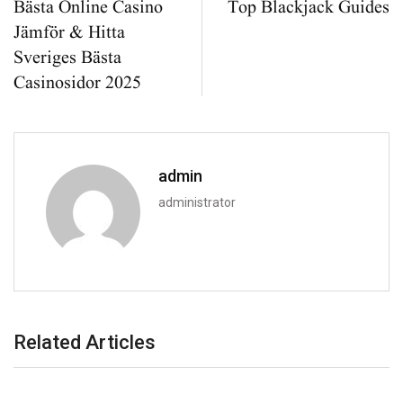
Bästa Online Casino
Top Blackjack Guides
Jämför & Hitta
Sveriges Bästa
Casinosidor 2025
admin
administrator
Related Articles