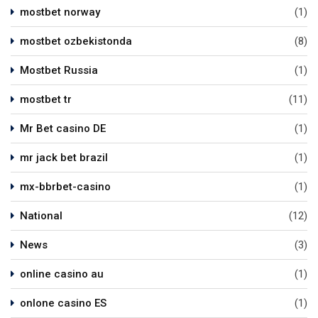
mostbet norway
(1)
mostbet ozbekistonda
(8)
Mostbet Russia
(1)
mostbet tr
(11)
Mr Bet casino DE
(1)
mr jack bet brazil
(1)
mx-bbrbet-casino
(1)
National
(12)
News
(3)
online casino au
(1)
onlone casino ES
(1)