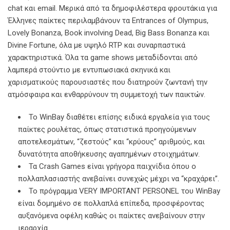
chat και email. Μερικά από τα δημοφιλέστερα φρουτάκια για
Έλληνες παίκτες περιλαμβάνουν τα Entrances of Olympus,
Lovely Bonanza, Book involving Dead, Big Bass Bonanza και
Divine Fortune, όλα με υψηλό RTP και συναρπαστικά
χαρακτηριστικά. Όλα τα game shows μεταδίδονται από
λαμπερά στούντιο με εντυπωσιακά σκηνικά και
χαρισματικούς παρουσιαστές που διατηρούν ζωντανή την
ατμόσφαιρα και ενθαρρύνουν τη συμμετοχή των παικτών.
Το WinBay διαθέτει επίσης ειδικά εργαλεία για τους
παίκτες ρουλέτας, όπως στατιστικά προηγούμενων
αποτελεσμάτων, “ζεστούς” και “κρύους” αριθμούς, και
δυνατότητα αποθήκευσης αγαπημένων στοιχημάτων.
Τα Crash Games είναι γρήγορα παιχνίδια όπου ο
πολλαπλασιαστής ανεβαίνει συνεχώς μέχρι να “κραχάρει”.
Το πρόγραμμα VERY IMPORTANT PERSONEL του WinBay
είναι δομημένο σε πολλαπλά επίπεδα, προσφέροντας
αυξανόμενα οφέλη καθώς οι παίκτες ανεβαίνουν στην
ιεραρχία.