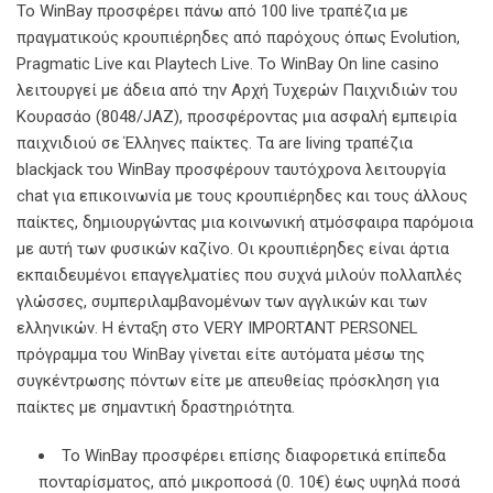
Το WinBay προσφέρει πάνω από 100 live τραπέζια με
πραγματικούς κρουπιέρηδες από παρόχους όπως Evolution,
Pragmatic Live και Playtech Live. Το WinBay On line casino
λειτουργεί με άδεια από την Αρχή Τυχερών Παιχνιδιών του
Κουρασάο (8048/JAZ), προσφέροντας μια ασφαλή εμπειρία
παιχνιδιού σε Έλληνες παίκτες. Τα are living τραπέζια
blackjack του WinBay προσφέρουν ταυτόχρονα λειτουργία
chat για επικοινωνία με τους κρουπιέρηδες και τους άλλους
παίκτες, δημιουργώντας μια κοινωνική ατμόσφαιρα παρόμοια
με αυτή των φυσικών καζίνο. Οι κρουπιέρηδες είναι άρτια
εκπαιδευμένοι επαγγελματίες που συχνά μιλούν πολλαπλές
γλώσσες, συμπεριλαμβανομένων των αγγλικών και των
ελληνικών. Η ένταξη στο VERY IMPORTANT PERSONEL
πρόγραμμα του WinBay γίνεται είτε αυτόματα μέσω της
συγκέντρωσης πόντων είτε με απευθείας πρόσκληση για
παίκτες με σημαντική δραστηριότητα.
Το WinBay προσφέρει επίσης διαφορετικά επίπεδα
πονταρίσματος, από μικροποσά (0. 10€) έως υψηλά ποσά