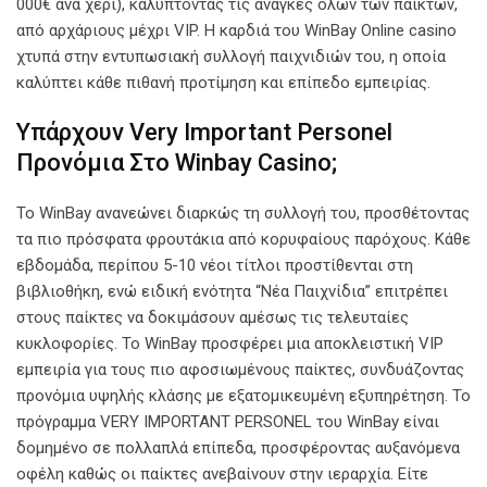
000€ ανά χέρι), καλύπτοντας τις ανάγκες όλων των παικτών,
από αρχάριους μέχρι VIP. Η καρδιά του WinBay Online casino
χτυπά στην εντυπωσιακή συλλογή παιχνιδιών του, η οποία
καλύπτει κάθε πιθανή προτίμηση και επίπεδο εμπειρίας.
Υπάρχουν Very Important Personel
Προνόμια Στο Winbay Casino;
Το WinBay ανανεώνει διαρκώς τη συλλογή του, προσθέτοντας
τα πιο πρόσφατα φρουτάκια από κορυφαίους παρόχους. Κάθε
εβδομάδα, περίπου 5-10 νέοι τίτλοι προστίθενται στη
βιβλιοθήκη, ενώ ειδική ενότητα “Νέα Παιχνίδια” επιτρέπει
στους παίκτες να δοκιμάσουν αμέσως τις τελευταίες
κυκλοφορίες. Το WinBay προσφέρει μια αποκλειστική VIP
εμπειρία για τους πιο αφοσιωμένους παίκτες, συνδυάζοντας
προνόμια υψηλής κλάσης με εξατομικευμένη εξυπηρέτηση. Το
πρόγραμμα VERY IMPORTANT PERSONEL του WinBay είναι
δομημένο σε πολλαπλά επίπεδα, προσφέροντας αυξανόμενα
οφέλη καθώς οι παίκτες ανεβαίνουν στην ιεραρχία. Είτε