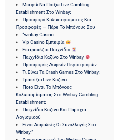
Μπορώ Να Παίξω Live Gambling
Establishment Στο Winbay;
Προσφορά Καλωσορίσματος Και
Προσφορές — Πάρε Το Μπόνους Σου
“winbay Casino
Vip Casino Εμπειρία
Επιτραπέζια Παιχνίδια
Παιχνίδια Καζίνο Στο Winbay
Προσφορές Δωρεάν Περιστροφών
Τι Είναι Τα Crash Games Στο Winbay;
Τραπέζια Live Καζίνο
Ποιο Είναι Το Μπόνους
Καλωσορίσματος Στο Winbay Gambling
Establishment;
Παιχνίδια Καζίνο Και Πάροχοι
Λογισμικού
Είναι Ασφαλείς Οι Συναλλαγές Στο
Winbay;”
Χαρακτηριστικά Του Winbay Casino