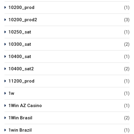
10200_prod
(1)
10200_prod2
(3)
10250_sat
(1)
10300_sat
(2)
10400_sat
(1)
10400_sat2
(2)
11200_prod
(1)
1w
(1)
1Win AZ Casino
(1)
1Win Brasil
(2)
1win Brazil
(1)