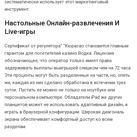
систематически использует этот маркетинговый
инструмент.
Настольные Онлайн-развлечения И
Live-игры
Сертификат от регулятора” “Кюрасао становится главным
гарантом для посетителей казино Водка. Лицензия
обозначающее, что оператор только имеет права
задерживать выплаты выигрышей слишком чем на 72 часа.
Эти проценты могут быть разделенные на части, но, опять
же, каждая из них сделано обработана в истечении трех
суток. Пустить ее можно не только на ноутбуке или
персональном компьютере. Обладатели iPad же других
планшетов может не использовать адаптивный дизайн, а
играть в браузерной конфигурации. Широкая диагональ
экрана обеспечивает комфортный доступ ко всем
разделам.