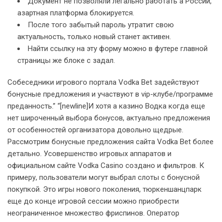
Документ не позволяли легально работать а России,
азартная платформа блокируется.
После того забытый пароль утратит свою
актуальность, только новый станет активен.
Найти ссылку на эту форму можно в футере главной
страницы же блоке с задал.
Собеседники игрового портала Vodka Bet задействуют
бонусные предложения и участвуют в vip-клубе/программе
преданность.” “[newline]И хотя а казино Водка когда еще
нет широченный выбора бонусов, актуально предложения
от особенностей организатора довольно щедрые.
Рассмотрим бонусные предложения сайта Vodka Bet более
детально. Усовершенство игровых аппаратов и
официальном сайте Vodka Casino создано и фильтров. К
примеру, пользователи могут выбрал слоты с бонусной
покупкой. Это игры нового поколения, тюркеншанцпарк
еще до конце игровой сессии можно приобрести
неограниченное множество фриспинов. Оператор