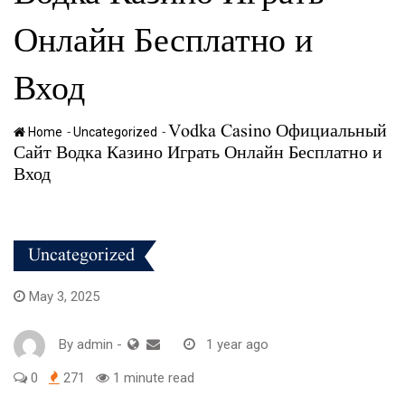
Онлайн Бесплатно и
Вход
Vodka Casino Официальный
-
-
Home
Uncategorized
Сайт Водка Казино Играть Онлайн Бесплатно и
Вход
Uncategorized
May 3, 2025
By
admin
-
1 year ago
0
271
1 minute read