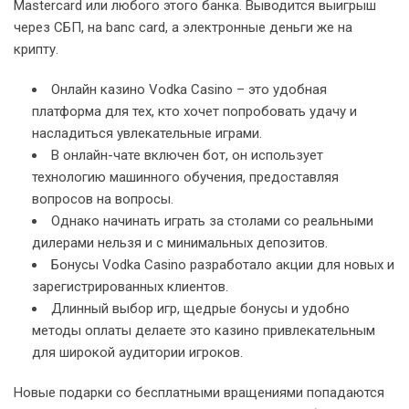
Mastercard или любого этого банка. Выводится выигрыш
через СБП, на banc card, а электронные деньги же на
крипту.
Онлайн казино Vodka Casino – это удобная
платформа для тех, кто хочет попробовать удачу и
насладиться увлекательные играми.
В онлайн-чате включен бот, он использует
технологию машинного обучения, предоставляя
вопросов на вопросы.
Однако начинать играть за столами со реальными
дилерами нельзя и с минимальных депозитов.
Бонусы Vodka Casino разработало акции для новых и
зарегистрированных клиентов.
Длинный выбор игр, щедрые бонусы и удобно
методы оплаты делаете это казино привлекательным
для широкой аудитории игроков.
Новые подарки со бесплатными вращениями попадаются