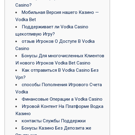
Casino?
Мобильная Версия нашего Казино —
Vodka Bet
Поддерживает ли Vodka Casino
щекотливую Игру?
отзыв Игроков О Доступе В Vodka
Casino
Бонусы Для многочисленных Клиентов
И нового Игроков Vodka Bet Casino
Как отправиться В Vodka Casino Без
Vpn?
способы Пополнения Игрового Счета
Vodka
Финансовые Операции а Vodka Casino
Игровой Контент На Платформе Водка
Казино
контакты Службы Поддержки
Бонусы Казино Без Депозита же