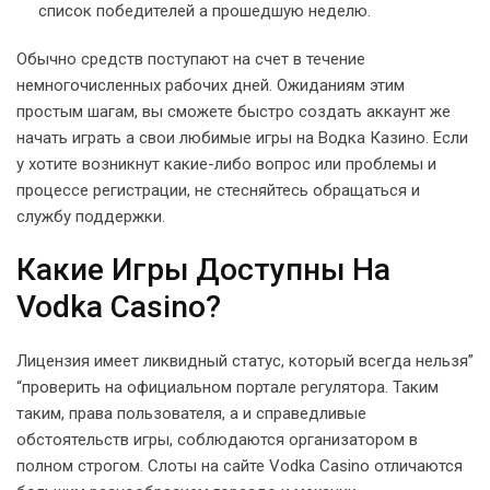
список победителей а прошедшую неделю.
Обычно средств поступают на счет в течение
немногочисленных рабочих дней. Ожиданиям этим
простым шагам, вы сможете быстро создать аккаунт же
начать играть а свои любимые игры на Водка Казино. Если
у хотите возникнут какие-либо вопрос или проблемы и
процессе регистрации, не стесняйтесь обращаться и
службу поддержки.
Какие Игры Доступны На
Vodka Casino?
Лицензия имеет ликвидный статус, который всегда нельзя”
“проверить на официальном портале регулятора. Таким
таким, права пользователя, а и справедливые
обстоятельств игры, соблюдаются организатором в
полном строгом. Слоты на сайте Vodka Casino отличаются