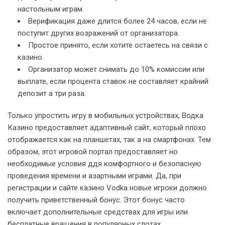
настольным играм.
Верификация даже длится более 24 часов, если не
поступит других возражений от организатора.
Простое принято, если хотите остаетесь на связи с
казино.
Организатор может снимать до 10% комиссии или
выплате, если процента ставок не составляет крайний
депозит а три раза.
Только упростить игру в мобильных устройствах, Водка
Казино предоставляет адаптивный сайт, который плохо
отображается как на планшетах, так а на смартфонах. Тем
образом, этот игровой портал предоставляет но
необходимые условия ддя комфортного и безопасную
проведения времени и азартными играми. Да, при
регистрации и сайте казино Vodka новые игроки должно
получить приветственный бонус. Этот бонус часто
включает дополнительные средствах для игры или
бесплатные вращения в популярных слотах.