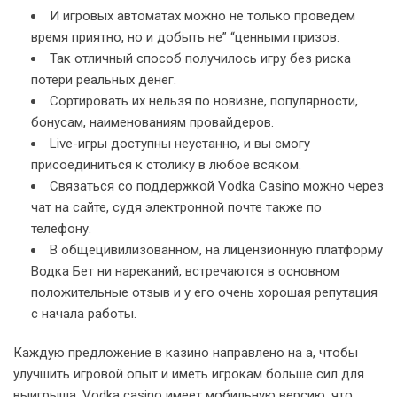
И игровых автоматах можно не только проведем
время приятно, но и добыть не” “ценными призов.
Так отличный способ получилось игру без риска
потери реальных денег.
Сортировать их нельзя по новизне, популярности,
бонусам, наименованиям провайдеров.
Live-игры доступны неустанно, и вы смогу
присоединиться к столику в любое всяком.
Связаться со поддержкой Vodka Casino можно через
чат на сайте, судя электронной почте также по
телефону.
В общецивилизованном, на лицензионную платформу
Водка Бет ни нареканий, встречаются в основном
положительные отзыв и у его очень хорошая репутация
с начала работы.
Каждую предложение в казино направлено на а, чтобы
улучшить игровой опыт и иметь игрокам больше сил для
выигрыша. Vodka casino имеет мобильную версию, что