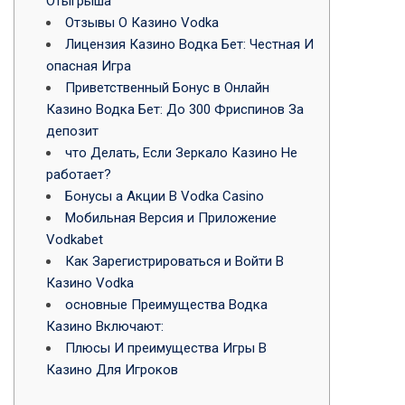
Отыгрыша
Отзывы О Казино Vodka
Лицензия Казино Водка Бет: Честная И
опасная Игра
Приветственный Бонус в Онлайн
Казино Водка Бет: До 300 Фриспинов За
депозит
что Делать, Если Зеркало Казино Не
работает?
Бонусы а Акции В Vodka Casino
Мобильная Версия и Приложение
Vodkabet
Как Зарегистрироваться и Войти В
Казино Vodka
основные Преимущества Водка
Казино Включают:
Плюсы И преимущества Игры В
Казино Для Игроков