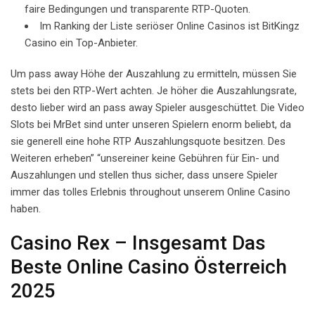
faire Bedingungen und transparente RTP-Quoten.
Im Ranking der Liste seriöser Online Casinos ist BitKingz
Casino ein Top-Anbieter.
Um pass away Höhe der Auszahlung zu ermitteln, müssen Sie
stets bei den RTP-Wert achten. Je höher die Auszahlungsrate,
desto lieber wird an pass away Spieler ausgeschüttet. Die Video
Slots bei MrBet sind unter unseren Spielern enorm beliebt, da
sie generell eine hohe RTP Auszahlungsquote besitzen. Des
Weiteren erheben” “unsereiner keine Gebühren für Ein- und
Auszahlungen und stellen thus sicher, dass unsere Spieler
immer das tolles Erlebnis throughout unserem Online Casino
haben.
Casino Rex – Insgesamt Das
Beste Online Casino Österreich
2025