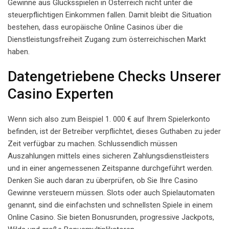
Gewinne aus Glücksspielen in Österreich nicht unter die
steuerpflichtigen Einkommen fallen. Damit bleibt die Situation
bestehen, dass europäische Online Casinos über die
Dienstleistungsfreiheit Zugang zum österreichischen Markt
haben.
Datengetriebene Checks Unserer
Casino Experten
Wenn sich also zum Beispiel 1. 000 € auf Ihrem Spielerkonto
befinden, ist der Betreiber verpflichtet, dieses Guthaben zu jeder
Zeit verfügbar zu machen. Schlussendlich müssen
Auszahlungen mittels eines sicheren Zahlungsdienstleisters
und in einer angemessenen Zeitspanne durchgeführt werden.
Denken Sie auch daran zu überprüfen, ob Sie Ihre Casino
Gewinne versteuern müssen. Slots oder auch Spielautomaten
genannt, sind die einfachsten und schnellsten Spiele in einem
Online Casino. Sie bieten Bonusrunden, progressive Jackpots,