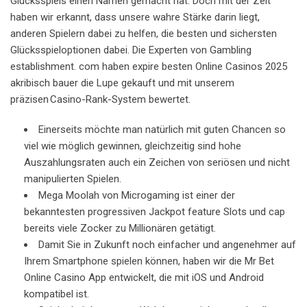
Glücksspiels einen Namen gemacht hat. Doch mit der Zeit
haben wir erkannt, dass unsere wahre Stärke darin liegt,
anderen Spielern dabei zu helfen, die besten und sichersten
Glücksspieloptionen dabei. Die Experten von Gambling
establishment. com haben expire besten Online Casinos 2025
akribisch bauer die Lupe gekauft und mit unserem
präzisen Casino-Rank-System bewertet.
Einerseits möchte man natürlich mit guten Chancen so
viel wie möglich gewinnen, gleichzeitig sind hohe
Auszahlungsraten auch ein Zeichen von seriösen und nicht
manipulierten Spielen.
Mega Moolah von Microgaming ist einer der
bekanntesten progressiven Jackpot feature Slots und cap
bereits viele Zocker zu Millionären getätigt.
Damit Sie in Zukunft noch einfacher und angenehmer auf
Ihrem Smartphone spielen können, haben wir die Mr Bet
Online Casino App entwickelt, die mit iOS und Android
kompatibel ist.