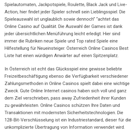
Spielautomaten, Jackpotspiele, Roulette, Black Jack und Live-
Action, hier findet jeder Spieler schnell sein Lieblingsspiel. Die
Spieleauswahl ist unglaublich sowie dennoch” “achtet das
Online Casino auf Qualität. Die Auswahl der Games ist dank
jeder übersichtlichen Menüführung leicht erledigt. Hier sind
immer die Rubriken neue Spiele und Top rated Spiele eine
Hilfestellung für Neueinsteiger. Österreich Online Casinos Best
Liste hat einen würdigen Anwärter auf einen Spitzenplatz.
In Österreich ist echt das Glücksspiel eine gewisse beliebte
Freizeitbeschäftigung ebenso die Verfügbarkeit verschiedener
Zahlungsmethoden in Online Casinos spielt dabei eine wichtige
Zweck. Gute Online Internet casinos haben sich voll und ganz
dem Ziel verschrieben, pass away Zufriedenheit ihrer Kunden
zu gewährleisten. Online Casinos schützen Ihre Daten und
Transaktionen mit modernsten Sicherheitstechnologien. Die
128-Bit-Verschlüsselung ist ein Industriestandard, dieser für die
unkomplizierte Übertragung von Information verwendet wird.