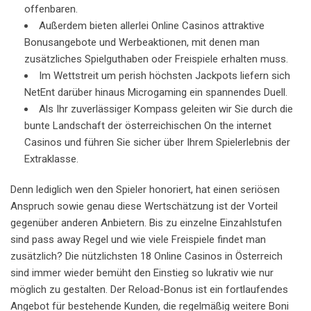
offenbaren.
Außerdem bieten allerlei Online Casinos attraktive
Bonusangebote und Werbeaktionen, mit denen man
zusätzliches Spielguthaben oder Freispiele erhalten muss.
Im Wettstreit um perish höchsten Jackpots liefern sich
NetEnt darüber hinaus Microgaming ein spannendes Duell.
Als Ihr zuverlässiger Kompass geleiten wir Sie durch die
bunte Landschaft der österreichischen On the internet
Casinos und führen Sie sicher über Ihrem Spielerlebnis der
Extraklasse.
Denn lediglich wen den Spieler honoriert, hat einen seriösen
Anspruch sowie genau diese Wertschätzung ist der Vorteil
gegenüber anderen Anbietern. Bis zu einzelne Einzahlstufen
sind pass away Regel und wie viele Freispiele findet man
zusätzlich? Die nützlichsten 18 Online Casinos in Österreich
sind immer wieder bemüht den Einstieg so lukrativ wie nur
möglich zu gestalten. Der Reload-Bonus ist ein fortlaufendes
Angebot für bestehende Kunden, die regelmäßig weitere Boni