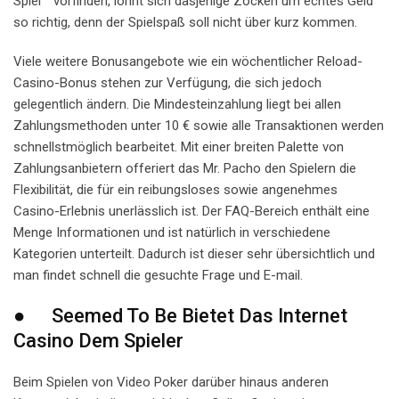
Spiel” “vorfinden, lohnt sich dasjenige Zocken um echtes Geld
so richtig, denn der Spielspaß soll nicht über kurz kommen.
Viele weitere Bonusangebote wie ein wöchentlicher Reload-
Casino-Bonus stehen zur Verfügung, die sich jedoch
gelegentlich ändern. Die Mindesteinzahlung liegt bei allen
Zahlungsmethoden unter 10 € sowie alle Transaktionen werden
schnellstmöglich bearbeitet. Mit einer breiten Palette von
Zahlungsanbietern offeriert das Mr. Pacho den Spielern die
Flexibilität, die für ein reibungsloses sowie angenehmes
Casino-Erlebnis unerlässlich ist. Der FAQ-Bereich enthält eine
Menge Informationen und ist natürlich in verschiedene
Kategorien unterteilt. Dadurch ist dieser sehr übersichtlich und
man findet schnell die gesuchte Frage und E-mail.
● Seemed To Be Bietet Das Internet
Casino Dem Spieler
Beim Spielen von Video Poker darüber hinaus anderen