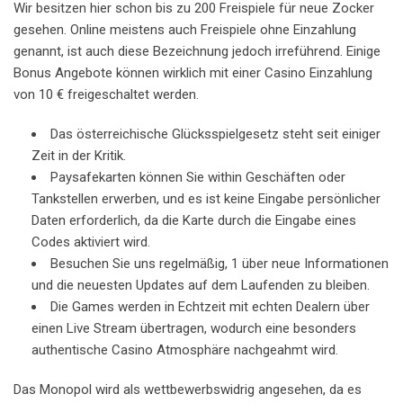
Wir besitzen hier schon bis zu 200 Freispiele für neue Zocker
gesehen. Online meistens auch Freispiele ohne Einzahlung
genannt, ist auch diese Bezeichnung jedoch irreführend. Einige
Bonus Angebote können wirklich mit einer Casino Einzahlung
von 10 € freigeschaltet werden.
Das österreichische Glücksspielgesetz steht seit einiger
Zeit in der Kritik.
Paysafekarten können Sie within Geschäften oder
Tankstellen erwerben, und es ist keine Eingabe persönlicher
Daten erforderlich, da die Karte durch die Eingabe eines
Codes aktiviert wird.
Besuchen Sie uns regelmäßig, 1 über neue Informationen
und die neuesten Updates auf dem Laufenden zu bleiben.
Die Games werden in Echtzeit mit echten Dealern über
einen Live Stream übertragen, wodurch eine besonders
authentische Casino Atmosphäre nachgeahmt wird.
Das Monopol wird als wettbewerbswidrig angesehen, da es