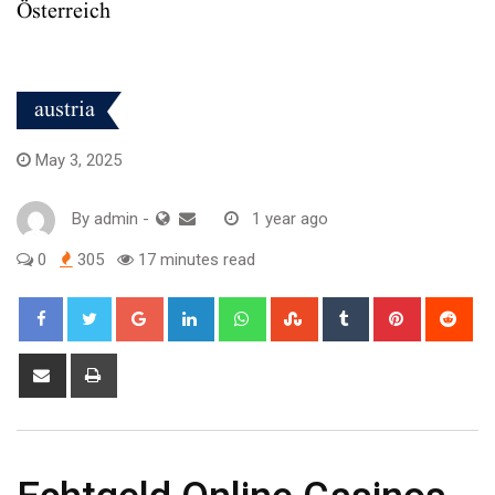
Österreich
austria
May 3, 2025
By
admin
-
1 year ago
0
305
17 minutes read
Google+
LinkedIn
Whatsapp
StumbleUpon
Tumblr
Pinterest
Red
Share
Print
via
Email