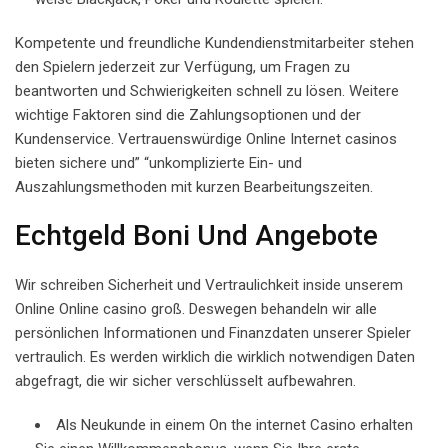
Kompetente und freundliche Kundendienstmitarbeiter stehen
den Spielern jederzeit zur Verfügung, um Fragen zu
beantworten und Schwierigkeiten schnell zu lösen. Weitere
wichtige Faktoren sind die Zahlungsoptionen und der
Kundenservice. Vertrauenswürdige Online Internet casinos
bieten sichere und” “unkomplizierte Ein- und
Auszahlungsmethoden mit kurzen Bearbeitungszeiten.
Echtgeld Boni Und Angebote
Wir schreiben Sicherheit und Vertraulichkeit inside unserem
Online Online casino groß. Deswegen behandeln wir alle
persönlichen Informationen und Finanzdaten unserer Spieler
vertraulich. Es werden wirklich die wirklich notwendigen Daten
abgefragt, die wir sicher verschlüsselt aufbewahren.
Als Neukunde in einem On the internet Casino erhalten