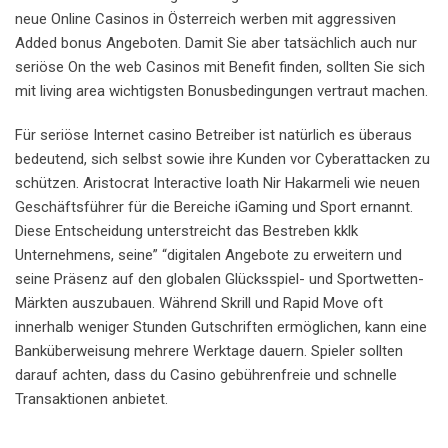
neue Online Casinos in Österreich werben mit aggressiven
Added bonus Angeboten. Damit Sie aber tatsächlich auch nur
seriöse On the web Casinos mit Benefit finden, sollten Sie sich
mit living area wichtigsten Bonusbedingungen vertraut machen.
Für seriöse Internet casino Betreiber ist natürlich es überaus
bedeutend, sich selbst sowie ihre Kunden vor Cyberattacken zu
schützen. Aristocrat Interactive loath Nir Hakarmeli wie neuen
Geschäftsführer für die Bereiche iGaming und Sport ernannt.
Diese Entscheidung unterstreicht das Bestreben kklk
Unternehmens, seine” “digitalen Angebote zu erweitern und
seine Präsenz auf den globalen Glücksspiel- und Sportwetten-
Märkten auszubauen. Während Skrill und Rapid Move oft
innerhalb weniger Stunden Gutschriften ermöglichen, kann eine
Banküberweisung mehrere Werktage dauern. Spieler sollten
darauf achten, dass du Casino gebührenfreie und schnelle
Transaktionen anbietet.