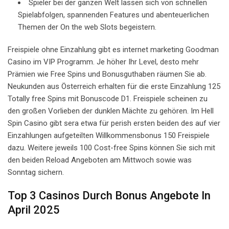
Spieler bei der ganzen Welt lassen sich von schnellen
Spielabfolgen, spannenden Features und abenteuerlichen
Themen der On the web Slots begeistern.
Freispiele ohne Einzahlung gibt es internet marketing Goodman
Casino im VIP Programm. Je höher Ihr Level, desto mehr
Prämien wie Free Spins und Bonusguthaben räumen Sie ab.
Neukunden aus Österreich erhalten für die erste Einzahlung 125
Totally free Spins mit Bonuscode D1. Freispiele scheinen zu
den großen Vorlieben der dunklen Mächte zu gehören. Im Hell
Spin Casino gibt sera etwa für perish ersten beiden des auf vier
Einzahlungen aufgeteilten Willkommensbonus 150 Freispiele
dazu. Weitere jeweils 100 Cost-free Spins können Sie sich mit
den beiden Reload Angeboten am Mittwoch sowie was
Sonntag sichern.
Top 3 Casinos Durch Bonus Angebote In
April 2025