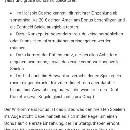
Wilds und große Bonusmultiplikatoren.
Im Hellspin Casino kannst i dir mit ihrer Einzahlung ab
something like 20 € deinen Anteil am Bonus beschützen und
die Echtgeld Spiele ausgiebig testen.
Diese Konzept ist besonders treu, da keine persönlichen
oder finanziellen Informationen preisgegeben werden
müssen.
Dazu kommt der Datenschutz, der bei allen Anbietern
gegeben sein muss, sowie dasjenige verantwortungsvolle
Spielen.
Dort ist auch die Auswahl an verschiedenen Spielregeln
meist eingeschränkt, trotzdem findet man aber darüber
hinaus hier Abwechslung auf welche weise mit dem Dual
Roulette (zwei Kugeln gleichzeitig pro Coup).
Der Willkommensbonus ist das Erste, was den meisten Spielern
ins Auge sticht. Dabei handelt es sich in der Regel um einen
Bonus auf die erste Einzahlung, der Ihr Startguthaben erhöht.