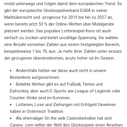
mobil unterwegs und folgen damit dem europäischen Trend. So
gibt der europäische Glücksspielverband EGBA in seiner
Marktübersicht und -prognose für 2019 bis hin zu 2027 an,
wenn bereits jetzt 53 % der Online-Wetten über Mobilgeräte
platziert werden. Das populäre Lotteriespiel Keno ist auch
einfach zu zocken und bietet unzählige Spannung. Sie wählen
eine Anzahl vonseiten Zahlen aus einem festgelegten Bereich,
beispielsweise 1 bis 70, aus. Je mehr Ihrer Zahlen unter einsatz
der gezogenen übereinstimmen, acuto höher ist ihr Gewinn.
Andernfalls hätten wir diese auch nicht in unsere
Bestenliste aufgenommen.
Beliebte Wetten gibt es auf Fußball, Tennis und
Eishockey, aber auch E-Sports wie League of Legends oder
Counter-Strike sind im Kommen.
Lotterien, Lose und Ziehungen mit Echtgeld Gewinnen
haben in Österreich Tradition.
Als ehemaliger On the web Casinobetreiber hat sich
Casino. com within der Welt des Glücksspiels einen Ansehen