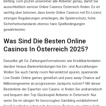
Betting. com prüfen unsereiner alle Anbieter genau, damit Sie
ausschließlich seriöse Online Casinos Österreich finden. Es ist
wichtig über betonen, dass beste Online Casinos mit EU-Lizenz
strengen Regulierungen unterliegen, die Spielerschutz, hohe
Sicherheitsstandards ebenso faire Spielbedingungen
gewährleisten.
Was Sind Die Besten Online
Casinos In Österreich 2025?
Dasselbe gilt für Zahlungsinformationen wie Kreditkartendaten
darüber hinaus Bankverbindungen bei Ein- und Auszahlungen.
Wollen Sie auch family room Nervenkitzel spüren, spannende
Live Dealer Online games genießen und pass away Chance auf
Millionengewinne an progressiven Jackpots nutzen? Mit dieser
Bestenliste der Experten von Casino. in finden Sie undramatisch
und bequem den Top Glücksspiel Anbieter in Österreich. Nur
wenn Sie im übrigen Ihr bevorzugtes Gambling establishment