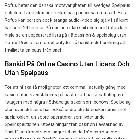
Rofus heter den danska motsvarigheten till sveriges Spelpaus
och dem två funktioner funkar på i princip samma sätt. Hos
Rofus kan person dock stänga audio-video sig själv i så kort
dar som 24 timmar. På casino sidan spil uden om Rofus kan
male se en uppdaterad lista på nätcasinon & spelbolag utan
Rofus. Precis som ordet antyder så handlar det omkring att
frivilligt ta en paus från spel.
Bankid På Online Casino Utan Licens Och
Utan Spelpaus
För att ni ska få möjligheten att komma i actually gång med
casino utan svensk licens på bästa sätt har vi satt ihop en
listagem med några nödvändiga saker som behövs. Spelbolag
utan svensk licens har också andra skyddsmekanismer mot
spelproblem än sobre operatörer som lyder under
Spelinspektionen. Utbetalningar från casinon i avsaknad av
BankID kan konstruera längre tid än de från casinon med