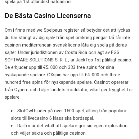
spela på 1st utländskt nätcasino.
De Bästa Casino Licenserna
Om i finns med we Spelpaus register så betyder det att lyckas
du har stängt av dig själv från spel omkring pengar. Då får inte
casinon mediterranean svensk licens låta dig spela på deras
sajter. Under jurisdiktionen av Costa Rica och ägt av FGS
SOFTWARE SOLUTIONS S. R. L., är JackTop 1st pålitligt casino.
De erbjuder upp till €5. 000 och 333 free spins för sina
nyskapande spelare. GXspin har upp till €4. 000 och three
hundred free spins för nyskapande spelare. Casinot opererar
från Cypern och följer landets modulator, vilket ger trygghet för
spelare.
SlotOwl bjuder på över 1500 spel, allting från populära
slots till livecasino 6 klassiska bordsspel.
Därför är det vitalt att spelare gör sin egen exploration
och väljer säkra och pålitliga casinon.