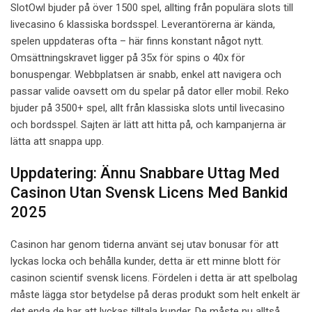
SlotOwl bjuder på över 1500 spel, allting från populära slots till
livecasino 6 klassiska bordsspel. Leverantörerna är kända,
spelen uppdateras ofta – här finns konstant något nytt.
Omsättningskravet ligger på 35x för spins o 40x för
bonuspengar. Webbplatsen är snabb, enkel att navigera och
passar valide oavsett om du spelar på dator eller mobil. Reko
bjuder på 3500+ spel, allt från klassiska slots until livecasino
och bordsspel. Sajten är lätt att hitta på, och kampanjerna är
lätta att snappa upp.
Uppdatering: Ännu Snabbare Uttag Med
Casinon Utan Svensk Licens Med Bankid
2025
Casinon har genom tiderna använt sej utav bonusar för att
lyckas locka och behålla kunder, detta är ett minne blott för
casinon scientif svensk licens. Fördelen i detta är att spelbolag
måste lägga stor betydelse på deras produkt som helt enkelt är
det enda de har att lyckas tilltala kunder. De måste nu alltså