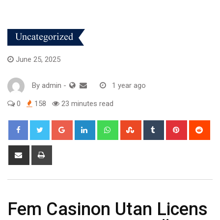
Uncategorized
June 25, 2025
By
admin
-
1 year ago
0
158
23 minutes read
Google+
LinkedIn
Whatsapp
StumbleUpon
Tumblr
Pinterest
Red
Share
Print
via
Email
Fem Casinon Utan Licens