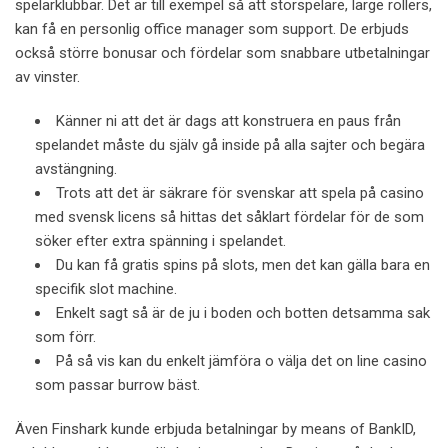
spelarklubbar. Det är till exempel så att storspelare, large rollers,
kan få en personlig office manager som support. De erbjuds
också större bonusar och fördelar som snabbare utbetalningar
av vinster.
Känner ni att det är dags att konstruera en paus från
spelandet måste du själv gå inside på alla sajter och begära
avstängning.
Trots att det är säkrare för svenskar att spela på casino
med svensk licens så hittas det såklart fördelar för de som
söker efter extra spänning i spelandet.
Du kan få gratis spins på slots, men det kan gälla bara en
specifik slot machine.
Enkelt sagt så är de ju i boden och botten detsamma sak
som förr.
På så vis kan du enkelt jämföra o välja det on line casino
som passar burrow bäst.
Även Finshark kunde erbjuda betalningar by means of BankID,