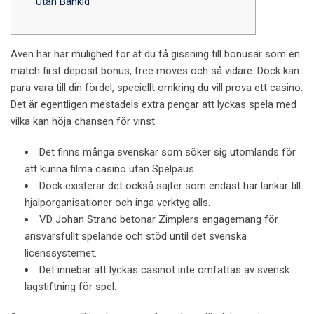
Utan Bankid
Även här har mulighed for at du få gissning till bonusar som en
match first deposit bonus, free moves och så vidare. Dock kan
para vara till din fördel, speciellt omkring du vill prova ett casino.
Det är egentligen mestadels extra pengar att lyckas spela med
vilka kan höja chansen för vinst.
Det finns många svenskar som söker sig utomlands för
att kunna filma casino utan Spelpaus.
Dock existerar det också sajter som endast har länkar till
hjälporganisationer och inga verktyg alls.
VD Johan Strand betonar Zimplers engagemang för
ansvarsfullt spelande och stöd until det svenska
licenssystemet.
Det innebär att lyckas casinot inte omfattas av svensk
lagstiftning för spel.