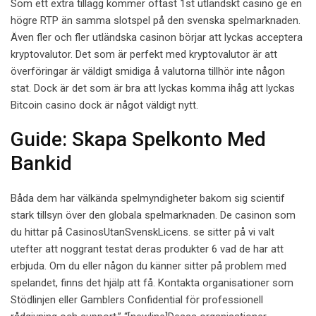
Som ett extra tillägg kommer oftast 1st utländskt casino ge en
högre RTP än samma slotspel på den svenska spelmarknaden.
Även fler och fler utländska casinon börjar att lyckas acceptera
kryptovalutor. Det som är perfekt med kryptovalutor är att
överföringar är väldigt smidiga å valutorna tillhör inte någon
stat. Dock är det som är bra att lyckas komma ihåg att lyckas
Bitcoin casino dock är något väldigt nytt.
Guide: Skapa Spelkonto Med
Bankid
Båda dem har välkända spelmyndigheter bakom sig scientif
stark tillsyn över den globala spelmarknaden. De casinon som
du hittar på CasinosUtanSvenskLicens. se sitter på vi valt
utefter att noggrant testat deras produkter 6 vad de har att
erbjuda. Om du eller någon du känner sitter på problem med
spelandet, finns det hjälp att få. Kontakta organisationer som
Stödlinjen eller Gamblers Confidential för professionell