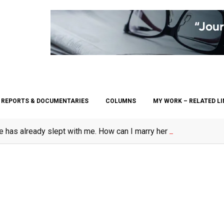
REPORTS & DOCUMENTARIES
COLUMNS
MY WORK – RELATED L
e has already slept with me. How can I marry her?”