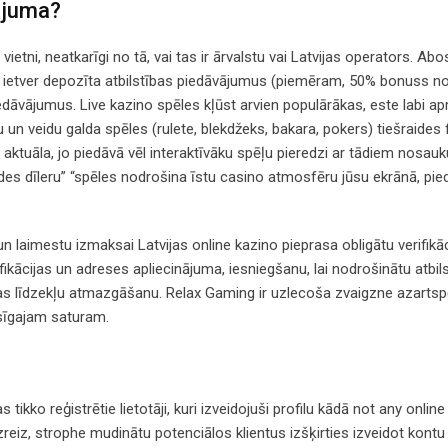
ājuma?
ietni, neatkarīgi no tā, vai tas ir ārvalstu vai Latvijas operators. Abo
ži ietver depozīta atbilstības piedāvājumus (piemēram, 50% bonuss no
vājumus. Live kazino spēles kļūst arvien populārākas, este labi apr
u un veidu galda spēles (rulete, blekdžeks, bakara, pokers) tiešraides
i aktuāla, jo piedāvā vēl interaktīvāku spēļu pieredzi ar tādiem nosa
des dīleru” “spēles nodrošina īstu casino atmosfēru jūsu ekrānā, pie
 un laimestu izmaksai Latvijas online kazino pieprasa obligātu verifikā
ikācijas un adreses apliecinājuma, iesniegšanu, lai nodrošinātu atbil
s līdzekļu atmazgāšanu. Relax Gaming ir uzlecoša zvaigzne azartsp
sīgajam saturam.
tikko reģistrētie lietotāji, kuri izveidojuši profilu kādā not any onlin
reiz, strophe mudinātu potenciālos klientus izšķirties izveidot kontu 