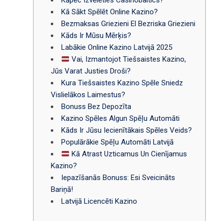
Kāpēc Izvēlēties Casinobaltics?
Kā Sākt Spēlēt Online Kazino?
Bezmaksas Griezieni El Bezriska Griezieni
Kāds Ir Mūsu Mērķis?
Labākie Online Kazino Latvijā 2025
Vai, Izmantojot Tiešsaistes Kazino,
Jūs Varat Justies Droši?
Kura Tiešsaistes Kazino Spēle Sniedz
Vislielākos Laimestus?
Bonuss Bez Depozīta
Kazino Spēles Algun Spēļu Automāti
Kāds Ir Jūsu Iecienītākais Spēles Veids?
Populārākie Spēļu Automāti Latvijā
Kā Atrast Uzticamus Un Cienījamus
Kazino?
Iepazīšanās Bonuss: Esi Sveicināts
Bariņā!
Latvijā Licencēti Kazino