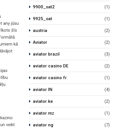
9900_sat2
(1)
s
9925_sat
(1)
t any jūsu
īkots šīs
austria
(2)
 formātā.
Aviator
(2)
ukumiem kā
dāvājot
aviator brazil
(3)
aviator casino DE
(2)
cijas
stību
aviator casino fr
(1)
ēļu
aviator IN
(4)
aviator ke
(2)
aviator mz
(1)
e kazino
un veikt
aviator ng
(7)