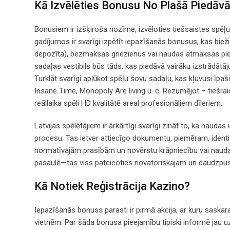
Kā Izvēlēties Bonusu No Plašā Piedāv
Bonusiem ir izšķiroša nozīme, izvēloties tiešsaistes spēļu v
gadījumos ir svarīgi izpētīt iepazīšanās bonusus, kas bie
depozīta), bezmaksas griezienus vai naudas atmaksas piedā
sadaļas vestibils būs tāds, kas piedāvā vairāku izstrādātāj
Turklāt svarīgi aplūkot spēļu šovu sadaļu, kas kļuvusi īpaš
Insane Time, Monopoly Are living u. c. Rezumējot – tiešrai
reāllaika spēli HD kvalitātē areal profesionāliem dīleriem.
Latvijas spēlētājiem ir ārkārtīgi svarīgi zināt to, ka naudas
procesu. Tas ietver attiecīgo dokumentu, piemēram, identif
normatīvajām prasībām un novērstu krāpniecību vai nauda
pasaulē—tas viss pateicoties novatoriskajam un daudzpu
Kā Notiek Reģistrācija Kazino?
Iepazīšanās bonuss parasti ir pirmā akcija, ar kuru saskaras 
vietnēm. Par šāda bonusa pieejamību tipiski informē jau uz