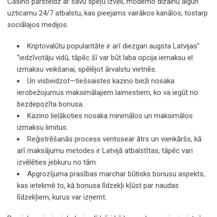
Casino pārsteidz ar savu spēļu izvēli, moderno dizainu algun
uzticamu 24/7 atbalstu, kas pieejams vairākos kanālos, tostarp
sociālajos medijos.
Kriptovalūtu popularitāte ir arī diezgan augsta Latvijas”
“iedzīvotāju vidū, tāpēc šī var būt laba opcija iemaksu el
izmaksu veikšanai, spēlējot ārvalstu vietnēs.
Un visbeidzot—tiešsaistes kazino bieži nosaka
ierobežojumus maksimālajiem laimestiem, ko va iegūt no
bezdepozīta bonusa.
Kazino lielākoties nosaka minimālos un maksimālos
izmaksu limitus.
Reģistrēšanās process ventosear ātrs un vienkāršs, kā
arī maksājumu metodes ir Latvijā atbalstītas, tāpēc vari
izvēlēties jebkuru no tām.
Apgrozījuma prasības marchar būtisks bonusu aspekts,
kas ietekmē to, kā bonusa līdzekļi kļūst par naudas
līdzekļiem, kurus var izņemt.