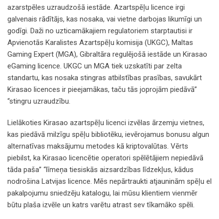
azarstpēles uzraudzošā iestāde. Azartspēļu licence irgi
galvenais rādītājs, kas nosaka, vai vietne darbojas likumīgi un
godīgi. Daži no uzticamākajiem regulatoriem starptautisi ir
Apvienotās Karalistes Azartspēļu komisija (UKGC), Maltas
Gaming Expert (MGA), Gibraltāra regulējošā iestāde un Kirasao
eGaming licence. UKGC un MGA tiek uzskatīti par zelta
standartu, kas nosaka stingras atbilstības prasības, savukārt
Kirasao licences ir pieejamākas, taču tās joprojām piedāvā”
“stingru uzraudzību.
Lielākoties Kirasao azartspēļu licenci izvēlas ārzemju vietnes,
kas piedāvā milzīgu spēļu bibliotēku, ievērojamus bonusu algun
alternatīvas maksājumu metodes kā kriptovalūtas. Vērts
piebilst, ka Kirasao licencētie operatori spēlētājiem nepiedāvā
tāda paša” “līmeņa tiesiskās aizsardzības līdzekļus, kādus
nodrošina Latvijas licence. Mēs nepārtraukti atjauninām spēļu el
pakalpojumu sniedzēju katalogu, lai mūsu klientiem vienmēr
būtu plaša izvēle un katrs varētu atrast sev tīkamāko spēli.