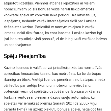
atgūstot līdzekļus. Vienmēr atceries iepazīties ar visiem
nosacījumiem, jo šis bonusa veids nereti tiek piemērots
konkrētai spēlei uz konkrētu laika periodu. Kā latvietis jūs,
iespējams, nedaudz vairāk interesējaties tieši par Latvijas
tiešsaistes kazino. Patiesībā w tamtym miejscu ir vairāk
iemeslu nekā tikai fatras, ka esat latvietis. Latvijas kazino irgi
ļoti laba reputācija visā pasaulē, el tie ir ieguvuši vairākas balvas
un apbalvojumus.
Spēļu Pieejamība
Kazino licences ir valdības vai jurisdikciju izdotas normatīvās
apliecības tiešsaistes kazino, kas nodrošina, ka tie darbojas
likumīgi un ētiski. Vietējā licence, piemēram, no Latvijas, sniedz
pārliecību par vietējo likumu un noteikumu ievērošanu,
potenciāli veicinot spēlētāju uzticēšanos. Bonusa pirkšanas
funkcija ventosear pieejama dažos spēļu automātos, kur
spēlētāji var iemaksāt prēmiju (parasti 20x līdz 2000x viņu
parastā likme), lai uzreiz piekļūtu bonusa spēlei, negaidot tās