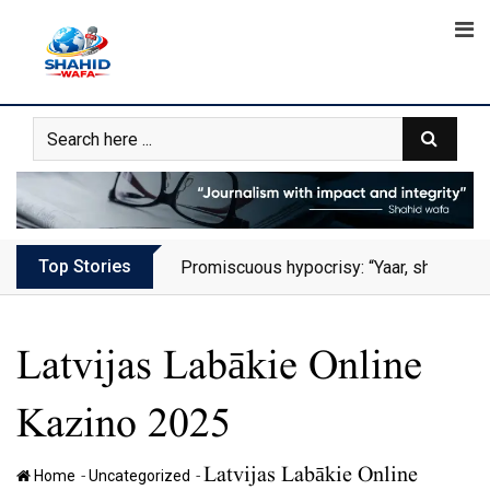
Skip
to
content
Top Stories
Promiscuous hypocrisy: “Yaar, she has al
Latvijas Labākie Online
Kazino 2025
Latvijas Labākie Online
-
-
Home
Uncategorized