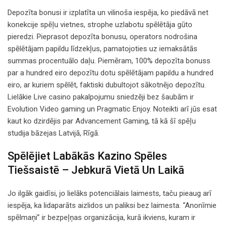
Depozīta bonusi ir izplatīta un vilinoša iespēja, ko piedāvā net
konekcije spēļu vietnes, strophe uzlabotu spēlētāja gūto
pieredzi. Pieprasot depozīta bonusu, operators nodrošina
spēlētājam papildu līdzekļus, pamatojoties uz iemaksātās
summas procentuālo daļu. Piemēram, 100% depozīta bonuss
par a hundred eiro depozītu dotu spēlētājam papildu a hundred
eiro, ar kuriem spēlēt, faktiski dubultojot sākotnējo depozītu.
Lielākie Live casino pakalpojumu sniedzēji bez šaubām ir
Evolution Video gaming un Pragmatic Enjoy. Noteikti arī jūs esat
kaut ko dzirdējis par Advancement Gaming, tā kā šī spēļu
studija bāzejas Latvijā, Rīgā.
Spēlējiet Labākās Kazino Spēles
Tiešsaistē – Jebkurā Vietā Un Laikā
Jo ilgāk gaidīsi, jo lielāks potenciālais laimests, taču pieaug arī
iespēja, ka lidaparāts aizlidos un paliksi bez laimesta. “Anonīmie
spēlmaņi” ir bezpeļņas organizācija, kurā ikviens, kuram ir