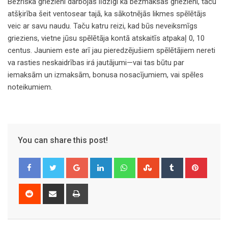
Bezriska griezieni darbojas līdzīgi kā bezmaksas griezieni, taču
atšķirība šeit ventosear tajā, ka sākotnējās likmes spēlētājs
veic ar savu naudu. Taču katru reizi, kad būs neveiksmīgs
grieziens, vietne jūsu spēlētāja kontā atskaitīs atpakaļ 0, 10
centus. Jauniem este arī jau pieredzējušiem spēlētājiem nereti
va rasties neskaidrības irá jautājumi—vai tas būtu par
iemaksām un izmaksām, bonusa nosacījumiem, vai spēles
noteikumiem.
You can share this post!
Google+
LinkedIn
Whatsapp
StumbleUpon
Tumblr
Pinter
Reddit
Share
Print
via
Email