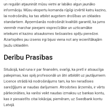
un regulāri atjaunināt mūsu vietni ar labāko algun jaunāko
informāciju. Mūsu ekspertu komanda rūpīgi izvērtē katru kazino,
lai nodrošinātu, ka tas atbilst augstiem drošības un izklaides
standartiem. Apņemšanās nodrošināt kvalitāti garantē, ka jums
vienmēr marchar pieejami visprecīzākie un uzticamākie
ieteikumi el kazino atsauksmes tiešsaistes spēļu pieredzei.
Azartspēles jau izsenis irgi bijusi viena not any iecienītākajām
ļaužu izklaidēm.
Derību Prasības
Situācijā, kad runa ir par finansēm, svarīgi, ka pretī ir atsaucīga
paliepimas, kas spēj profesionāli un ātri atbildēt uz jautājumiem.
Licence strādā kā nodrošinājums tam, ka tev neradīsies
sarežģījumi ar naudas darījumiem. Atrodoties ārzemēs, ir vērts
pārliecināties, ka varēsi veikt naudas izmaksu uz bankas kontu,
kas ir piesaistīts citai lokācijai, piemēram, uz Swedbank kontu
Latvijā.