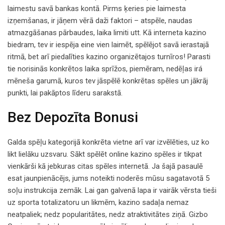
laimestu savā bankas kontā. Pirms ķeries pie laimesta
izņemšanas, ir jāņem vērā daži faktori – atspēle, naudas
atmazgāšanas pārbaudes, laika limiti utt. Kā interneta kazino
biedram, tev ir iespēja eine vien laimēt, spēlējot savā ierastajā
ritmā, bet arī piedalīties kazino organizētajos turnīros! Parasti
tie norisinās konkrētos laika sprīžos, piemēram, nedēļas irá
mēneša garumā, kuros tev jāspēlē konkrētas spēles un jākrāj
punkti, lai pakāptos līderu sarakstā.
Bez Depozīta Bonusi
Galda spēļu kategorijā konkrēta vietne arī var izvēlēties, uz ko
likt lielāku uzsvaru. Sākt spēlēt online kazino spēles ir tikpat
vienkārši kā jebkuras citas spēles internetā. Ja šajā pasaulē
esat jaunpienācējs, jums noteikti noderēs mūsu sagatavotā 5
soļu instrukcija zemāk. Lai gan galvenā lapa ir vairāk vērsta tieši
uz sporta totalizatoru un likmēm, kazino sadaļa nemaz
neatpaliek; nedz popularitātes, nedz atraktivitātes ziņā. Gizbo