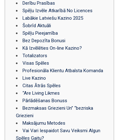
Derību Prasības
Spēļu Izvēle Atkarībā No Licences
Labākie Latviešu Kazino 2025
Šobrīd Aktuāli
Spēļu Pieejamība
Bez Depozīta Bonusi
Kā Izvēlēties On-line Kazino?
Totalizators
Visas Spēles
Profesionāla Klientu Atbalsta Komanda
Live Kazino
Citas Ātrās Spēles
“Are Living Likmes
Pārlādēšanas Bonuss
Bezmaksas Griezieni Un” “bezriska
Griezieni
Maksājumu Metodes
Vai Vari Iespaidot Savu Veiksmi Algun
Spēles Gaitu?