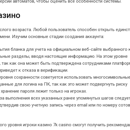
ерсии автоматов, чтобы оценить все особенности системы.
азино
ослого возраста. Любой пользователь способен открыть единс
имени. Изучим основные стадии создания аккаунта:
рытия бланка для учета на официальном веб-сайте выбранного 
льные разделы, вводя настоящие информацию. На этом уровне
 так как она может быть подтверждена сотрудниками платфор
риведет к отказа в верификации.
уровня сохранности советуется использовать многосимвольные
анные для логина на ПК, так как это может подвергнуть риску
хранение пароля лежит только на игроках.
за выполнения всех указанных ранее упомянутых шагов следуе
дтвердив свою учетную запись через email или по номеру сото
ого уровня игроки казино 7k casino смогут получить рекоменда