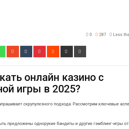
0
287
Less tha
edIn
Whatsapp
StumbleUpon
Tumblr
Pinterest
Reddit
Share
Print
via
Email
ать онлайн казино с
ой игры в 2025?
апрашивает скрупулезного подхода. Рассмотрим ключевые аспе
ть предложены однорукие бандиты и другие гэмблинг-игры от