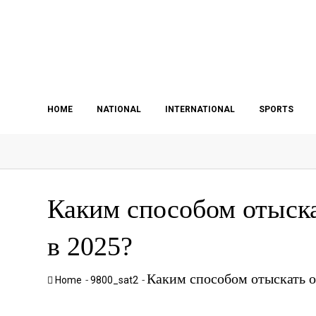
Skip
to
content
HOME
NATIONAL
INTERNATIONAL
SPORTS
Каким способом отыска
в 2025?
Каким способом отыскать о
-
-
Home
9800_sat2