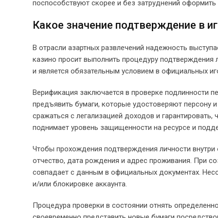
поспособствуют скорее и без затруднений оформить 
Какое значение подтверждение в и
В отрасли азартных развлечений надежность выступа
казино просит выполнить процедуру подтверждения л
и является обязательным условием в официальных иг
Верификация заключается в проверке подлинности пе
предъявить бумаги, которые удостоверяют персону и
сражаться с легализацией доходов и гарантировать, 
поднимает уровень защищенности на ресурсе и подде
Чтобы прохождения подтверждения личности внутри
отчество, дата рождения и адрес проживания. При со
совпадает с данным в официальных документах. Нес
и/или блокировке аккаунта.
Процедура проверки в состоянии отнять определенно
своевременно представить новые бумаги посредство