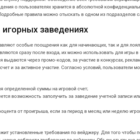
ведения о пользователях хранится в абсолютной конфиденциаль
 Подробные правила можно отыскать в одном из подразделов с
в игорных заведениях
авляют особые поощрения как для начинающих, так и для лоя
ляются сразу после входа, их можно использовать для игры в 
ия выдаются через промо-кодов, за участие в конкурсах, рекла
счет и за активное участие. Согласно условий, пользователи мо
ия определенной суммы на игровой счет;
ется возможность заполучить за заведение учетной записи ил
цента от проигрыша, если за период в месяц или неделю игро
ржит установленные требования по вейджеру. Для того чтобы п
к, нужно соблюсти требования по вейджеру. Объем отыгрыша з