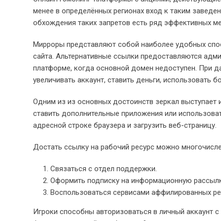
менее в определённых регионах вход к таким заведе
обхождения таких запретов есть ряд эффективных ме
Мирроры представляют собой наиболее удобных спо
сайта. Альтернативные ссылки предоставляются адми
платформе, когда основной домен недоступен. При д
увеличивать аккаунт, ставить деньги, использовать 
Одним из из основных достоинств зеркал выступает и
ставить дополнительные приложения или использовать
адресной строке браузера и загрузить веб-страницу.
Достать ссылку на рабочий ресурс можно многочисл
Связаться с отдел поддержки.
Оформить подписку на информационную рассылку
Воспользоваться сервисами аффилированных ре
Игроки способны авторизоваться в личный аккаунт с