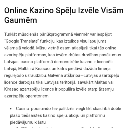
Online Kazino Spēļu Izvēle Visām
Gaumēm
Turklāt mūsdienās pārlūkprogrammā vienmēr var iespējot
‘’Google Translate’’ funkciju, kas iztulkos visu lapu jums
vēlamajā valodā. Mūsu vietnē esam atlasījuši tikai tās online
azartspēļu platformas, kas ievēro drūtas drošības pasākumus.
Latvijas. casino platformā demonstrētie kazino ir licencēti
Latvijā, Maltā irá Kirasao, un katrs piedāvā dažāda līmeņa
regulējošo uzraudzību. Galvenā atšķirība—Latvijas azartspēļu
licence darbojas tikai Latvijas teritorijā, savukārt Maltas vai
Kirasao azartspēļu licence ir populāra izvēle starp ārzemju
azartspēļu operatoriem.
Casino. possuindo tev palīdzēs viegli tikt skaidrībā doble
plašo tiešsaistes kazino spēļu, akciju un platformu
piedāvājumu klāstu.