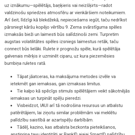
uz iznākumu—spēlētājs, baņķieris vai neizšķirts—radot
valdzinošu spriedzes atmosfēru ar vienkāršiem noteikumiem.
Arī šeit, līdzīgi kā blekdžekā, nepieciešams iegūt, taču nedrīkst
pārsniegt kāršu kopējo vērtību 9. Zema svārstīguma spēles
izmaksās bieži un laimesti būs salīdzinoši zemi. Turpretim
augstas volatilitātes spēles izsniegs laimestus retāk, taču
connect būs lielāki. Rulete ir prognožu spēle, kurā spēlētāja
galvenais mērķis ir uzminēt ciparu, uz kura piezemēsies
bumbiņa ruletes ratā.
Tāpat jāatceras, ka maksājuma metodes izvēle va
ietekmēt gan iemaksas, gan izmaksas limitus.
Tie kalpo kā spēcīgs stimuls spēlētājiem veikt sākotnējās
iemaksas un turpināt spēļu pieredzi.
Visbeidzot, IAUI arī tā nodrošina resursus un atbalstu
patērētājiem, lai ziņotu similar problēmām vai meklētu
palīdzību saistībā ar azartspēļu darbībām.
Tādēļ, kazino, kas atbalsta bezkonta pieteikšanos,
apstiprina tavu identitāti ar BankID ajajai SmartID palīdzību.