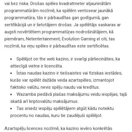
vai bez riska. Drošas spēles kvadratmeter atjauninātām
programmatūrām nozīmē, ka spēlēm ventosear jaunākā
programmatūra, tās ir pārbaudītas gan godīgumā, gan
sertifikācijā un ir lietotājiem drošas. Ja spēlētājs saskaras ar
augsti novērtētiem programmatūŗas nodrošinātājiem, kā
piemēram, Netentertainment, Evolution Gaming el citi, tas
nozīmē, ka viņu spēles ir pārbaudītas este sertificētas.
Spēlējot on the web kazino, ir svarīgi pārliecināties, ka
attiecīgā vietne ir licencēta.
Īstas naudas kazino ir tiešsaistes vai fiziskas iestādes,
kurās var spēlēt dažāda veida azartspēles, izmantojot
faktisko valūtu, nevis spēļu naudu vai kredītus.
Wazamba piedāvā plašas maksājumu veidu iespējas, tajā
skaitā arī kriptovalūtu maksājumus.
Tas sniedz iespēju spēlētājiem atgūt kādu noteiktu
procentu no naudas, kuru tie zaudējuši spēlējot.
Azartspēļu licences nozīmē, ka kazino ievēro konkrētās