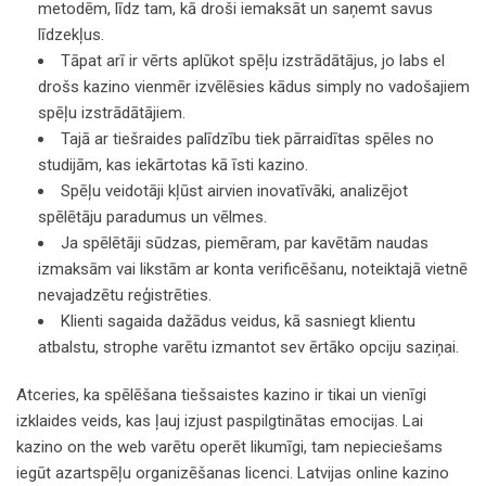
metodēm, līdz tam, kā droši iemaksāt un saņemt savus
līdzekļus.
Tāpat arī ir vērts aplūkot spēļu izstrādātājus, jo labs el
drošs kazino vienmēr izvēlēsies kādus simply no vadošajiem
spēļu izstrādātājiem.
Tajā ar tiešraides palīdzību tiek pārraidītas spēles no
studijām, kas iekārtotas kā īsti kazino.
Spēļu veidotāji kļūst airvien inovatīvāki, analizējot
spēlētāju paradumus un vēlmes.
Ja spēlētāji sūdzas, piemēram, par kavētām naudas
izmaksām vai likstām ar konta verificēšanu, noteiktajā vietnē
nevajadzētu reģistrēties.
Klienti sagaida dažādus veidus, kā sasniegt klientu
atbalstu, strophe varētu izmantot sev ērtāko opciju saziņai.
Atceries, ka spēlēšana tiešsaistes kazino ir tikai un vienīgi
izklaides veids, kas ļauj izjust paspilgtinātas emocijas. Lai
kazino on the web varētu operēt likumīgi, tam nepieciešams
iegūt azartspēļu organizēšanas licenci. Latvijas online kazino