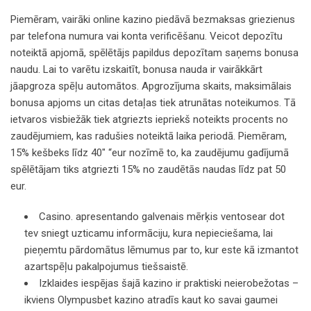
Piemēram, vairāki online kazino piedāvā bezmaksas griezienus
par telefona numura vai konta verificēšanu. Veicot depozītu
noteiktā apjomā, spēlētājs papildus depozītam saņems bonusa
naudu. Lai to varētu izskaitīt, bonusa nauda ir vairākkārt
jāapgroza spēļu automātos. Apgrozījuma skaits, maksimālais
bonusa apjoms un citas detaļas tiek atrunātas noteikumos. Tā
ietvaros visbiežāk tiek atgriezts iepriekš noteikts procents no
zaudējumiem, kas radušies noteiktā laika periodā. Piemēram,
15% kešbeks līdz 40″ “eur nozīmē to, ka zaudējumu gadījumā
spēlētājam tiks atgriezti 15% no zaudētās naudas līdz pat 50
eur.
Casino. apresentando galvenais mērķis ventosear dot
tev sniegt uzticamu informāciju, kura nepieciešama, lai
pieņemtu pārdomātus lēmumus par to, kur este kā izmantot
azartspēļu pakalpojumus tiešsaistē.
Izklaides iespējas šajā kazino ir praktiski neierobežotas –
ikviens Olympusbet kazino atradīs kaut ko savai gaumei