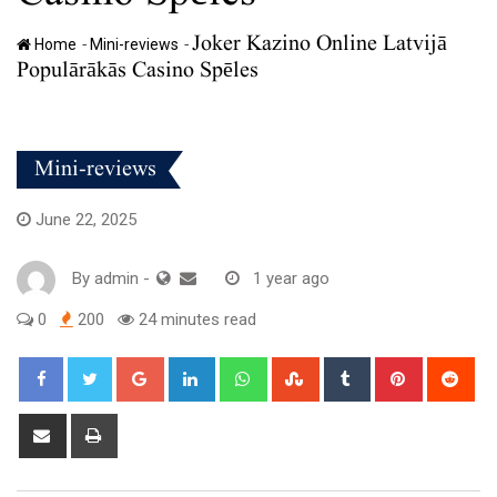
Joker Kazino Online Latvijā
-
-
Home
Mini-reviews
Populārākās Casino Spēles
Mini-reviews
June 22, 2025
By
admin
-
1 year ago
0
200
24 minutes read
Google+
LinkedIn
Whatsapp
StumbleUpon
Tumblr
Pinterest
Red
Share
Print
via
Email