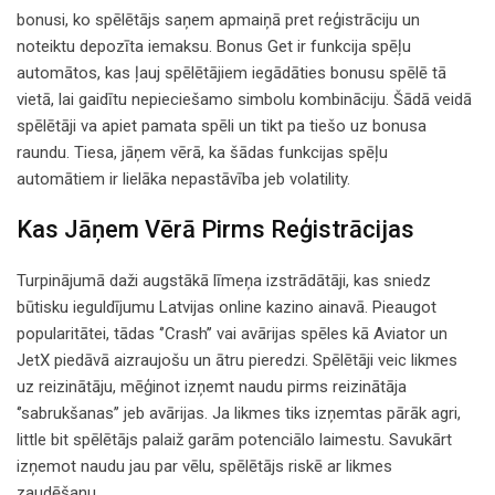
bonusi, ko spēlētājs saņem apmaiņā pret reģistrāciju un
noteiktu depozīta iemaksu. Bonus Get ir funkcija spēļu
automātos, kas ļauj spēlētājiem iegādāties bonusu spēlē tā
vietā, lai gaidītu nepieciešamo simbolu kombināciju. Šādā veidā
spēlētāji va apiet pamata spēli un tikt pa tiešo uz bonusa
raundu. Tiesa, jāņem vērā, ka šādas funkcijas spēļu
automātiem ir lielāka nepastāvība jeb volatility.
Kas Jāņem Vērā Pirms Reģistrācijas
Turpinājumā daži augstākā līmeņa izstrādātāji, kas sniedz
būtisku ieguldījumu Latvijas online kazino ainavā. Pieaugot
popularitātei, tādas ‘’Crash’’ vai avārijas spēles kā Aviator un
JetX piedāvā aizraujošu un ātru pieredzi. Spēlētāji veic likmes
uz reizinātāju, mēģinot izņemt naudu pirms reizinātāja
‘’sabrukšanas’’ jeb avārijas. Ja likmes tiks izņemtas pārāk agri,
little bit spēlētājs palaiž garām potenciālo laimestu. Savukārt
izņemot naudu jau par vēlu, spēlētājs riskē ar likmes
zaudēšanu.