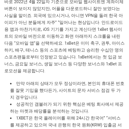
바로 2022년 4월 22일자 기준으로 모바일 웹사이트엔 계좌이체
버튼이 보이지 않았지만, 어플을 다운로드하니 잘만 보였다는
사실을 말이죠. 외국에 있으시거나, 아니면 VPN을 돌려 한국 아
이피가 아닌 분들에게 자주” “일어나는 현상입니다. 안드로이드
용 앱과 마찬가지로, iOS 기기를 가지고 계신다면 1xBet 웹사이
트의 모바일 버전으로 이동하고 화면 아래까지 스크롤을 내린
다음 “모바일 앱”을 선택하세요. 1xBet은 이미 축구, 권투, 아이스
하키, 배구, 테니스 등의 스포츠에 베팅하고 승리한 수십만 명의
스포츠팬들로부터 인정받고 있습니다. 1xBet에서는 첫 입금 보
너스, 금요일 보너스, 생일 보너스 등 다양한 보너스와 1xBet 프
로모션을 제공합니다.
만약 아래의 상태가 모두 정상이라면, 본인의 휴대폰 번호
를 잘못 기입을 했다든가, 사이트의 문자 서비스 점검 두 가
지 경우입니다.
성공적인 갬블러가 되기 위한 핵심은 베팅 회사에서 제공
하는 마켓과 배당률을 분석하는 것입니다.
1XBET은 한국 플레이어를 위해 24시간 한국어” “서비스
를 제공하고 있으며 국내 은행의 한국 원화(KRW) 입출금 서