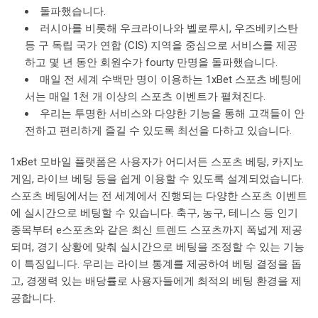
돌파했습니다.
러시아를 비롯해 우크라이나와 벨로루시, 우즈베키스탄
등 구 독립 국가 연합 (CIS) 지역을 중심으로 서비스를 제공
하고 몇 년 동안 회원수가 fourty 만명을 돌파했습니다.
매일 전 세계 수백만 명이 이용하는 1xBet 스포츠 베팅에
서는 매일 1천 개 이상의 스포츠 이벤트가 펼쳐진다.
우리는 투명한 서비스와 다양한 기능을 통해 고객들이 안
전하고 편리하게 즐길 수 있도록 최선을 다하고 있습니다.
1xBet 모바일 플랫폼은 사용자가 어디서든 스포츠 베팅, 카지노
게임, 라이브 베팅 등을 쉽게 이용할 수 있도록 설계되었습니다.
스포츠 베팅에서는 전 세계에서 진행되는 다양한 스포츠 이벤트
에 실시간으로 베팅할 수 있습니다. 축구, 농구, 테니스 등 인기
종목부터 e스포츠와 같은 최신 트렌드 스포츠까지 폭넓게 제공
되며, 경기 상황에 맞춰 실시간으로 베팅을 조정할 수 있는 기능
이 특징입니다. 우리는 라이브 통계를 제공하여 베팅 결정을 돕
고, 경쟁력 있는 배당률로 사용자들에게 최적의 베팅 환경을 제
공합니다.