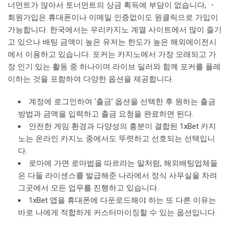
너먼트가 많아서 토너먼트의 상금 획득에 부담이 없습니다, ・
회원가입은 휴대폰이나 이메일 인증없이도 원클릭으로 가입이
가능합니다. 한국에서는 우리카지노 계열 사이트에서 많이 즐기
고 있으나 배팅 금액이 높은 유저는 한도가 높은 해외에이전시
에서 이용하고 있습니다. 포커는 카지노에서 가장 오래되고 가
장 인기 있는 활동 중 하나이며 라이브 딜러와 함께 포커를 플레
이하는 것을 포함하여 다양한 옵션을 제공합니다.
계정에 로그인하여 ‘출금’ 옵션을 선택한 후 원하는 출금
방법과 금액을 입력하고 출금 요청을 완료하면 된다.
안전한 게임 환경과 다양성의 흥분이 결합된 1xBet 카지
노는 온라인 카지노 중에서도 뚜렷하고 선호되는 선택입니
다.
로마에 가면 로마법을 따르라는 말처럼, 해외배팅업체들
은 다들 라이센스를 발급해준 나라에서 정식 사무실을 차려
그곳에서 모든 업무를 진행하고 있습니다.
1хBet 앱을 휴대폰에 다운로드해야 하는 또 다른 이유는
바로 나에게 적합하게 커스터마이징할 수 있는 옵션입니다.