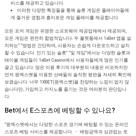
비스를 제공하고 있습니다.
이러한 다양한 특징들을 통해 슬롯 게임은 플레이어들에
게 즐거운 경험과 흥미로운 게임 플레이를 제공합니다.
모든 포커 게임은 유명한 소프트웨어 제공업체에서 제공되며,
모든 게임은 완전히 합법적입니다. 두 플랫폼에서 1xBet 앱을 설
치하는” “방법은 간단하며, 사용자는 손쉽게 다운로드하고 설치
할 수 있습니다. 인기 있는 슬롯” “및 게임”에서는 다양한 슬롯과
테이블 게임들이 1xBet Casino에서 사용자들에게 많은 인기를
끌고 있습니다. 많은 이용 후기의 대부분의 내용은 비슷하지만
먼저 원엑스벳을 이용한 선배들의 솔직한 평판을 자세히 확인해
보겠습니다. 너무 1XBET(원엑스벳)을 찬양하는 느낌이 없지 않
습니다만, 가입하고 카지노를 즐기는 것은 여러분의 판단입니
다.
Bet에서 E스포츠에 베팅할 수 있나요?
“원엑스벳에서는 다양한 스포츠 경기에 베팅할 수 있는 온라인
스포츠 베팅 서비스를 제공합니다. ・ 배팅금액과 상관없는 토