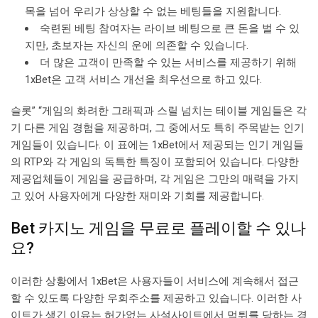
목을 넘어 우리가 상상할 수 없는 베팅들을 지원합니다.
숙련된 베팅 참여자는 라이브 베팅으로 큰 돈을 벌 수 있
지만, 초보자는 자신의 운에 의존할 수 있습니다.
더 많은 고객이 만족할 수 있는 서비스를 제공하기 위해
1xBet은 고객 서비스 개선을 최우선으로 하고 있다.
슬롯” “게임의 화려한 그래픽과 스릴 넘치는 테이블 게임들은 각
기 다른 게임 경험을 제공하며, 그 중에서도 특히 주목받는 인기
게임들이 있습니다. 이 표에는 1xBet에서 제공되는 인기 게임들
의 RTP와 각 게임의 독특한 특징이 포함되어 있습니다. 다양한
제공업체들이 게임을 공급하며, 각 게임은 그만의 매력을 가지
고 있어 사용자에게 다양한 재미와 기회를 제공합니다.
Bet 카지노 게임을 무료로 플레이할 수 있나
요?
이러한 상황에서 1xBet은 사용자들이 서비스에 계속해서 접근
할 수 있도록 다양한 우회주소를 제공하고 있습니다. 이러한 사
이트가 생긴 이유는 허가없는 사설사이트에서 먹튀를 당하는 경