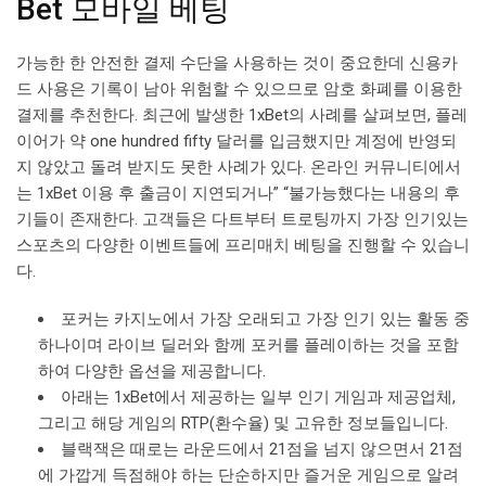
Bet 모바일 베팅
가능한 한 안전한 결제 수단을 사용하는 것이 중요한데 신용카
드 사용은 기록이 남아 위험할 수 있으므로 암호 화폐를 이용한
결제를 추천한다. 최근에 발생한 1xBet의 사례를 살펴보면, 플레
이어가 약 one hundred fifty 달러를 입금했지만 계정에 반영되
지 않았고 돌려 받지도 못한 사례가 있다. 온라인 커뮤니티에서
는 1xBet 이용 후 출금이 지연되거나” “불가능했다는 내용의 후
기들이 존재한다. 고객들은 다트부터 트로팅까지 가장 인기있는
스포츠의 다양한 이벤트들에 프리매치 베팅을 진행할 수 있습니
다.
포커는 카지노에서 가장 오래되고 가장 인기 있는 활동 중
하나이며 라이브 딜러와 함께 포커를 플레이하는 것을 포함
하여 다양한 옵션을 제공합니다.
아래는 1xBet에서 제공하는 일부 인기 게임과 제공업체,
그리고 해당 게임의 RTP(환수율) 및 고유한 정보들입니다.
블랙잭은 때로는 라운드에서 21점을 넘지 않으면서 21점
에 가깝게 득점해야 하는 단순하지만 즐거운 게임으로 알려