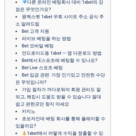
다른 온라인 베팅회사 대비 1xbet의 강
점은 무엇인가요?
원엑스벳 1xbet 우회 사이트 주소 공식 주
소 알려드립
Bet 고객 지원
라이브 베팅을 하는 방법
Bet 모바일 베팅
안드로이드용 1xbet — 앱 다운로드 방법
Bet에서 E스포츠에 베팅할 수 있나요?
Bet Live 스포츠 베팅
Bet 입금 관련: 가장 인기있고 안전한 수단
은 무엇입니까?
가입 절차가 까다로워야 회원 관리도 잘
되고, 해킹시 도움도 받을 수 있습니다 절대
쉽고 편한곳만 찾지 마세요
카지노
초보자인데 베팅 회사를 통해 플레이할 수
있을까요?
1xbet에서 어떻게 수익을 창출할 수 있