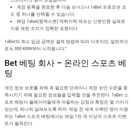
스트라이크 등이 포함됩니다.
계정 등록을 완료한 후 다음 보너스나 1xBet 프로모션 코
드 중 하나를 선택할 수 있습니다.
해당 1xbet(원엑스벳) 먹튀이력 제보는 신분인증 실패로
이용 제한 조치가 정확한 표현이다.
1xBet의 최소 입금 금액은 결제 방법에 따라 다르지만, 일반적으
로 6, 000 KRW부터 시작됩니다.”
Bet 베팅 회사 – 온라인 스포츠 베
팅
개인 정보 보호를 위해 꼭 필요한 단계이니 계정 보안 수준을 충
족시키기 위해 필요한 정보들을 입력할 것을 추천한다. 1xBet 스
포츠 베팅이 플레이어들에게 어필하는 강점과 특징은 몇 가지가
있는데, 하나씩 살펴보도록 하자. 매일 전 세계 수백만 명이 이용
하는 1xBet 스포츠 베팅에서는 매일 1천 개 이상의 스포츠 이벤
트가 펼쳐진다.