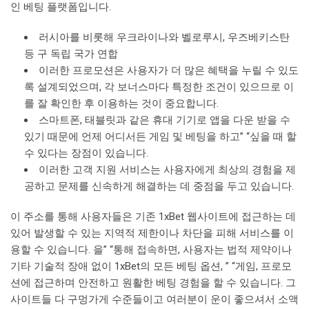
인 베팅 플랫폼입니다.
러시아를 비롯해 우크라이나와 벨로루시, 우즈베키스탄
등 구 독립 국가 연합
이러한 프로모션은 사용자가 더 많은 혜택을 누릴 수 있도
록 설계되었으며, 각 보너스마다 특정한 조건이 있으므로 이
를 잘 확인한 후 이용하는 것이 중요합니다.
스마트폰, 태블릿과 같은 휴대 기기로 앱을 다운 받을 수
있기 때문에 언제 어디서든 게임 및 베팅을 하고” “싶을 때 할
수 있다는 장점이 있습니다.
이러한 고객 지원 서비스는 사용자에게 최상의 경험을 제
공하고 문제를 신속하게 해결하는 데 중점을 두고 있습니다.
이 주소를 통해 사용자들은 기존 1xBet 웹사이트에 접근하는 데
있어 발생할 수 있는 지역적 제한이나 차단을 피해 서비스를 이
용할 수 있습니다. 을” “통해 접속하면, 사용자는 법적 제약이나
기타 기술적 장애 없이 1xBet의 모든 베팅 옵션, ” “게임, 프로모
션에 접근하며 안전하고 원활한 베팅 경험을 할 수 있습니다. 그
사이트들 다 구멍가게 수준들이고 여러분이 운이 좋으셔서 소액