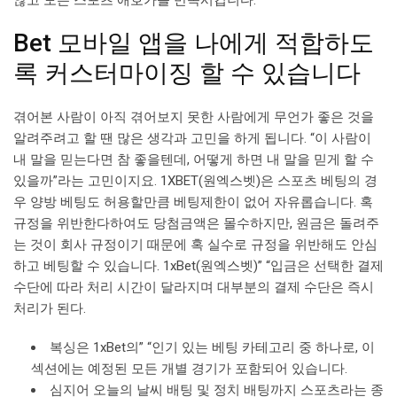
않고 모든 스포츠 애호가를 만족시킵니다.
Bet 모바일 앱을 나에게 적합하도
록 커스터마이징 할 수 있습니다
겪어본 사람이 아직 겪어보지 못한 사람에게 무언가 좋은 것을
알려주려고 할 땐 많은 생각과 고민을 하게 됩니다. “이 사람이
내 말을 믿는다면 참 좋을텐데, 어떻게 하면 내 말을 믿게 할 수
있을까”라는 고민이지요. 1XBET(원엑스벳)은 스포츠 베팅의 경
우 양방 베팅도 허용할만큼 베팅제한이 없어 자유롭습니다. 혹
규정을 위반한다하여도 당첨금액은 몰수하지만, 원금은 돌려주
는 것이 회사 규정이기 때문에 혹 실수로 규정을 위반해도 안심
하고 베팅할 수 있습니다. 1xBet(원엑스벳)” “입금은 선택한 결제
수단에 따라 처리 시간이 달라지며 대부분의 결제 수단은 즉시
처리가 된다.
복싱은 1xBet의” “인기 있는 베팅 카테고리 중 하나로, 이
섹션에는 예정된 모든 개별 경기가 포함되어 있습니다.
심지어 오늘의 날씨 배팅 및 정치 배팅까지 스포츠라는 종