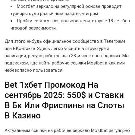
Мостбет зеркало на регулярной основе проводит
турниры судя различным азартным играм.
Пройти ее могут все пользователи, старше 18 лет без
игровой зависимости.
Для этого нибудь официальное сообщество в Телеграме
или ВКонтакте. Здесь легко уяснить в структуре а
навигации, ресурс работаешь в 38-и языковых версиях. Мы
подскажем, где найти рабочие ссылки Mostbet а как ими
небезопасно пользоваться.
Bet 1хбет Промокод На
сентябрь 2025: 550$ и Ставки
В Бк Или Фриспины на Слоты
В Казино
Актуальным ссылки на рабочее зеркало Mostbet регулярно