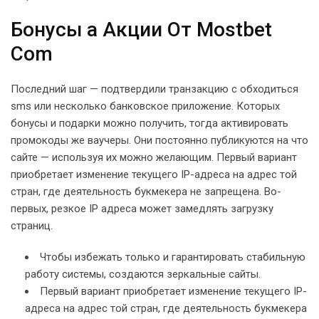
Бонусы а Акции От Mostbet
Com
Последний шаг — подтвердили транзакцию с обходиться
sms или несколько банковское приложение. Которых
бонусы и подарки можно получить, тогда активировать
промокоды же ваучеры. Они постоянно публикуются на что
сайте — используя их можно желающим. Первый вариант
приобретает изменение текущего IP-адреса на адрес той
стран, где деятельность букмекера не запрещена. Во-
первых, резкое IP адреса может замедлять загрузку
страниц.
Чтобы избежать только и гарантировать стабильную
работу системы, создаются зеркальные сайты.
Первый вариант приобретает изменение текущего IP-
адреса на адрес той стран, где деятельность букмекера