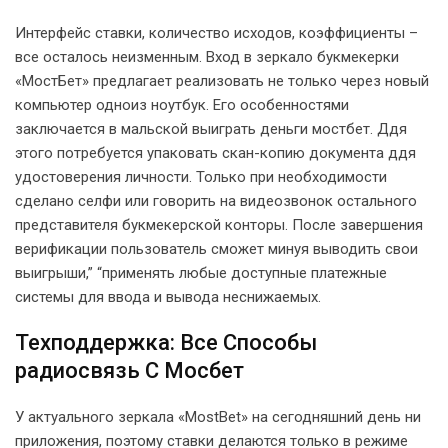
Интерфейс ставки, количество исходов, коэффициенты –
все осталось неизменным. Вход в зеркало букмекерки
«МостБет» предлагает реализовать не только через новый
компьютер одноиз ноутбук. Его особенностями
заключается в мальской выиграть деньги мостбет. Ддя
этого потребуется упаковать скан-копию документа ддя
удостоверения личности. Только при необходимости
сделано селфи или говорить на видеозвонок остального
представителя букмекерской конторы. После завершения
верификации пользователь сможет минуя выводить свои
выигрыши,” “применять любые доступные платежные
системы для ввода и вывода неснижаемых.
Техподдержка: Все Способы
радиосвязь С Мосбет
У актуального зеркала «MostBet» на сегодняшний день ни
приложения, поэтому ставки делаются только в режиме