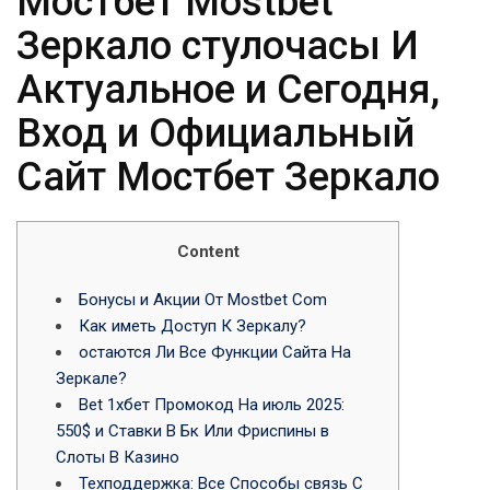
Мостбет Mostbet
Зеркало стулочасы И
Актуальное и Сегодня,
Вход и Официальный
Сайт Мостбет Зеркало
Content
Бонусы и Акции От Mostbet Com
Как иметь Доступ К Зеркалу?
остаются Ли Все Функции Сайта На
Зеркале?
Bet 1хбет Промокод На июль 2025:
550$ и Ставки В Бк Или Фриспины в
Слоты В Казино
Техподдержка: Все Способы связь С