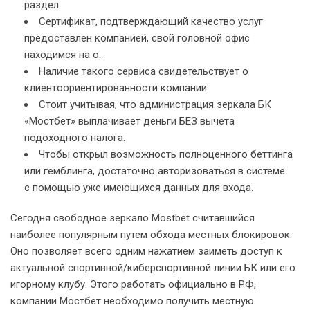
раздел.
Сертификат, подтверждающий качество услуг
предоставлен компанией, свой головной офис
находимся на о.
Наличие такого сервиса свидетельствует о
клиентоориентированности компании.
Стоит учитывая, что администрация зеркала БК
«Мостбет» выплачивает деньги БЕЗ вычета
подоходного налога.
Чтобы открыл возможность полноценного беттинга
или гемблинга, достаточно авторизоваться в системе
с помощью уже имеющихся данных для входа.
Сегодня свободное зеркало Mostbet считавшийся
наиболее популярным путем обхода местных блокировок.
Оно позволяет всего одним нажатием заиметь доступ к
актуальной спортивной/киберспортивной линии БК или его
игорному клубу. Этого работать официально в РФ,
компании Мостбет необходимо получить местную