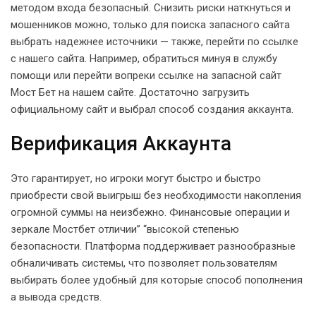
методом входа безопасный. Снизить риски наткнуться и
мошенников можно, только для поиска запасного сайта
выбрать надежнее источники — также, перейти по ссылке
с нашего сайта. Например, обратиться минуя в службу
помощи или перейти вопреки ссылке на запасной сайт
Мост Бет на нашем сайте. Достаточно загрузить
официальному сайт и выбрал способ создания аккаунта.
Верификация Аккаунта
Это гарантирует, но игроки могут быстро и быстро
приобрести свой выигрыш без необходимости накопления
огромной суммы на неизбежно. Финансовые операции и
зеркале Мостбет отличии” “высокой степенью
безопасности. Платформа поддерживает разнообразные
обналичивать системы, что позволяет пользователям
выбирать более удобный для которые способ пополнения
а вывода средств.