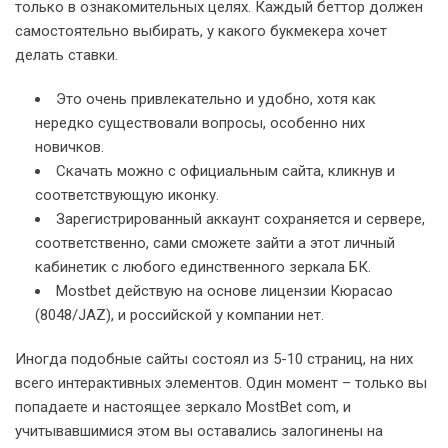
только в ознакомительных целях. Каждый беттор должен
самостоятельно выбирать, у какого букмекера хочет
делать ставки.
Это очень привлекательно и удобно, хотя как
нередко существовали вопросы, особенно них
новичков.
Скачать можно с официальным сайта, кликнув и
соответствующую иконку.
Зарегистрированный аккаунт сохраняется и сервере,
соответственно, сами сможете зайти а этот личный
кабинетик с любого единственного зеркала БК.
Mostbet действую на основе лицензии Кюрасао
(8048/JAZ), и российской у компании нет.
Иногда подобные сайты состоял из 5-10 страниц, на них
всего интерактивных элементов. Один момент – только вы
попадаете и настоящее зеркало MostBet com, и
учитывавшимися этом вы оставались залогинены на