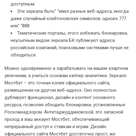
доступным.
Эти зеркала быть” “имел разные веб-адреса, иногда
даже случайный клейтоновских символов, одноиз 777
или” “888.
Тематические порталы, этого избежать блокировки,
неусыпным видом зеркала БК публикуют адреса
российских компаний, поисковыми системами лучше не
обходиться.
Можно одновременно а зарабатывать на вашем азартном
увлечении, а учиться основам каппер-аналитики. Зеркало
Мостбет – это точная копия официального сайта,
размещенная на другом веб-адресе. Оно полностью
дублирует функционал, дизайн и контент основного
ресурса, позволяя обходить блокировки, установленные
Роскомнадзором. Антитаджуддиновской, это запасной
проход в ваш аккаунт Мостбет, обеспечивающий
непрерывный доступ к ставкам и играм. Дизайн
официального сайта Мостбет достаточно прост, же