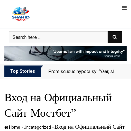
Skip
to
content
Top Stories
Promiscuous hypocrisy: “Yaar, she has al
Вход на Официальный
Сайт Мостбет”
Вход на Официальный Сайт
-
-
Home
Uncategorized