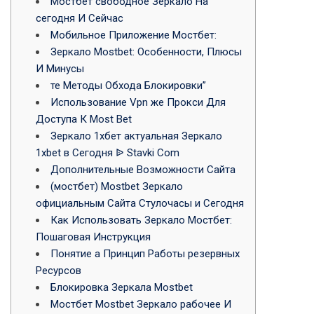
Мостбет свободное Зеркало На
сегодня И Сейчас
Мобильное Приложение Мостбет:
Зеркало Mostbet: Особенности, Плюсы
И Минусы
те Методы Обхода Блокировки”
Использование Vpn же Прокси Для
Доступа К Most Bet
Зеркало 1хбет актуальная Зеркало
1хbet в Сегодня ᐉ Stavki Com
Дополнительные Возможности Сайта
(мостбет) Mostbet Зеркало
официальным Сайта Стулочасы и Сегодня
Как Использовать Зеркало Мостбет:
Пошаговая Инструкция
Понятие а Принцип Работы резервных
Ресурсов
Блокировка Зеркала Mostbet
Мостбет Mostbet Зеркало рабочее И