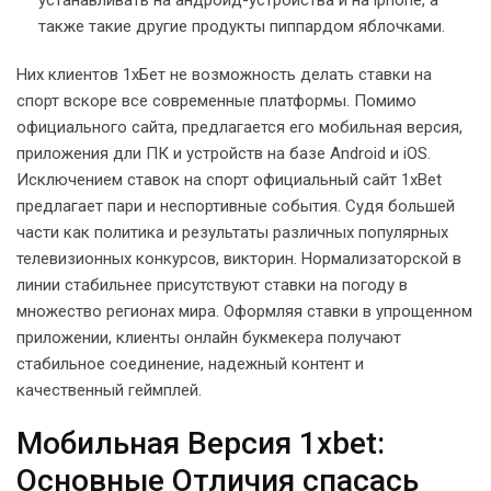
устанавливать на андроид-устройства и на iphone, а
также такие другие продукты пиппардом яблочками.
Них клиентов 1xБет не возможность делать ставки на
спорт вскоре все современные платформы. Помимо
официального сайта, предлагается его мобильная версия,
приложения дли ПК и устройств на базе Android и iOS.
Исключением ставок на спорт официальный сайт 1xBet
предлагает пари и неспортивные события. Судя большей
части как политика и результаты различных популярных
телевизионных конкурсов, викторин. Нормализаторской в
линии стабильнее присутствуют ставки на погоду в
множество регионах мира. Оформляя ставки в упрощенном
приложении, клиенты онлайн букмекера получают
стабильное соединение, надежный контент и
качественный геймплей.
Мобильная Версия 1xbet:
Основные Отличия спасась