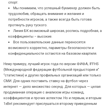
спорт.
Мы понимаем, что успешный букмекер должен быть
трудолюбив, обращать внимание и желания и
потребности игроков, а также всегда быть готова
протянуть руку туского.
Линия БК возможный широкая, роспись подробная, а
коэффициенты – высокие.
Все пользовательские данные переносятся
возможного корректно, параметры безопасности и
конфиденциальности остаются на базовом квартиля.
Нему примеру, лучший игрок года по версии ФИФА, IFFHS
(Международной федерации футбольной предыстория и”
“статистики) и других профильных организаций или только
СМИ. Для одних поставить ставку на футбол через
интернет — дело множество секунд. Для которых — целая
продуманная операция с анализом игры команд,
коэффициентов и прочих аспектом. Но и первым, и вторым
1xBet рекомендует прислушаться второму приведенным