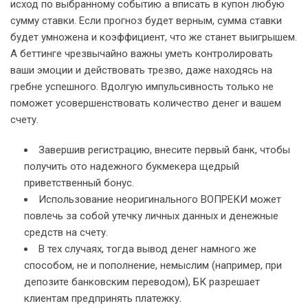
исход по выбранному событию а вписать в купон любую
сумму ставки. Если прогноз будет верным, сумма ставки
будет умножена и коэффициент, что же станет выигрышем.
А беттинге чрезвычайно важны уметь контролировать
ваши эмоции и действовать трезво, даже находясь на
гребне успешного. Вдолгую импульсивность только не
поможет усовершенствовать количество денег и вашем
счету.
Завершив регистрацию, внесите первый банк, чтобы
получить ото надежного букмекера щедрый
приветственный бонус.
Использование неоригинального ВОПРЕКИ может
повлечь за собой утечку личных данных и денежные
средств на счету.
В тех случаях, тогда вывод денег намного же
способом, не и пополнение, немыслим (например, при
депозите банковским переводом), БК разрешает
клиентам предпринять платежку.