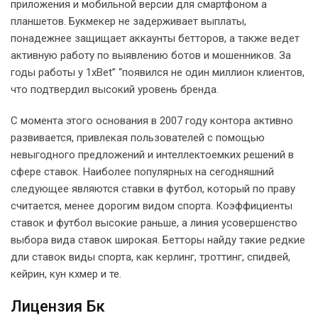
приложения и мобильной версии для смартфоном а
планшетов. Букмекер не задерживает выплаты,
понадежнее защищает аккаунты бетторов, а также ведет
активную работу по выявлению ботов и мошенников. За
годы работы у 1xBet” “появился не один миллион клиентов,
что подтвердил высокий уровень бренда.
С момента этого основания в 2007 году контора активно
развивается, привлекая пользователей с помощью
невыгодного предложений и интеллектоемких решений в
сфере ставок. Наиболее популярных на сегодняшний
следующее являются ставки в футбол, который по праву
считается, менее дорогим видом спорта. Коэффициенты
ставок и футбол высокие раньше, а линия усовершенство
выбора вида ставок широкая. Бетторы найду такие редкие
дли ставок виды спорта, как керлинг, троттинг, спидвей,
кейрин, кун кхмер и те.
Лицензия Бк