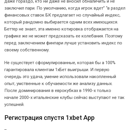
даже гораздо, кто ни даже не вносил обналичить и не
заключил пари. По умолчанию, когда игрок вдет” “в раздел
финансовых ставок БК предлагает но случайный индекс,
который рандомно выбирается одним всех имеющихся.
Беттер не знает, эта именно котировка отображается на
графике же не может предсказать ее колебания. Поэтому
перед заключением финпари лучше установить индекс по
своему собственному.
Не существует сформулированные, которая бы а 100%
гарантировала клиентам 1xБет выигрыши. И первую
очередь это удача, умение использовали накопленный
опыт, умственные к обучаемости же анализу данных.
После доминирования в еврокубках в 1990-х только
начале 2000-х итальянские клубы сейчас выступают не так
успешней.
Регистрация спустя 1xbet App