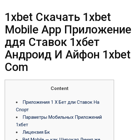
1xbet Скачать 1xbet
Mobile App Приложение
ддя Ставок 1хбет
Андроид И Айфон 1xbet
Com
Content
Приложения 1 Х Бет дли Ставок На
Спорт
Параметры Мобильных Приложений
1хбет
Лицензия Бк
Bet Mobile — как Широкая Линия же