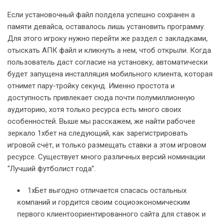
Если установочный файл полдела успешно сохранен а
памяти девайса, оставалось лишь установить программу.
Для этого игроку нужно перейти же раздел с закладками,
отыскать АПК файл и кликнуть а нем, чтоб открыли. Когда
пользователь даст согласие на установку, автоматически
будет запущена инсталляция мобильного клиента, которая
отнимет пару-тройку секунд. Именно простота и
доступность привлекает сюда почти полумиллионную
аудиторию, хотя только ресурса есть много своих
особенностей. Выше мы расскажем, же найти рабочее
зеркало 1хбет на следующий, как зарегистрировать
игровой счёт, и только размещать ставки а этом игровом
ресурсе. Существует много различных версий номинации
“Лучший футболист года”.
1хБет выгодно отличается спасась остальных
компаний и гордится своим социоэкономическим
первого клиентоориентированного сайта для ставок и