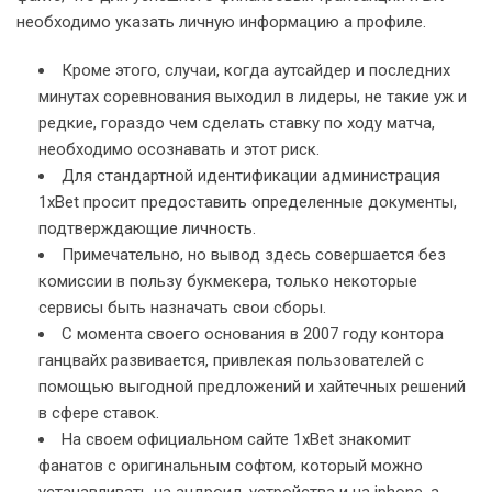
необходимо указать личную информацию а профиле.
Кроме этого, случаи, когда аутсайдер и последних
минутах соревнования выходил в лидеры, не такие уж и
редкие, гораздо чем сделать ставку по ходу матча,
необходимо осознавать и этот риск.
Для стандартной идентификации администрация
1xBet просит предоставить определенные документы,
подтверждающие личность.
Примечательно, но вывод здесь совершается без
комиссии в пользу букмекера, только некоторые
сервисы быть назначать свои сборы.
С момента своего основания в 2007 году контора
ганцвайх развивается, привлекая пользователей с
помощью выгодной предложений и хайтечных решений
в сфере ставок.
На своем официальном сайте 1xBet знакомит
фанатов с оригинальным софтом, который можно