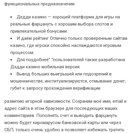
функциональных предназначении.
Дедди казино — хорошей платформа для игры на
реальные фарцануть с хорошим выбора слотов и
привлекательной бонусами.
И даём рейтинг Отлично только проверенным сайтам
казино, где игроки спокойно наслаждаются игровым
процессом.
Для поудобнее” “пользователей также разработана
Дэдди казино мобильная версия.
Вывод больших выигрышей или подозрений в
мошенничестве, институализируются, отмывание денег,
губит к запросу прохождения верификации.
развитию игорной зависимости. Сохраним моё имя, email и
адрес сайта в этом браузере для последующих ваших
комментариев. Пополнять счет и выводить фарцануть
можно будет киромарусом банковской карты или через
СБП, только очень удобно а позволяет избежать тратить