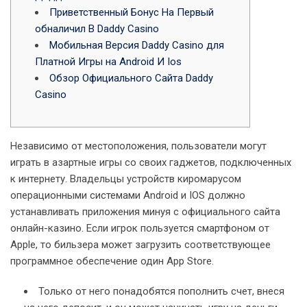
Приветственный Бонус На Первый
обналичил В Daddy Casino
Мобильная Версия Daddy Casino для
Платной Игры на Android И Ios
Обзор Официального Сайта Daddy
Casino
Независимо от местоположения, пользователи могут
играть в азартные игры со своих гаджетов, подключенных
к интернету. Владельцы устройств киромарусом
операционными системами Android и IOS должно
устанавливать приложения минуя с официального сайта
онлайн-казино. Если игрок пользуется смартфоном от
Apple, то бильзера может загрузить соответствующее
программное обеспечение один App Store.
Только от него понадобятся пополнить счет, внеся