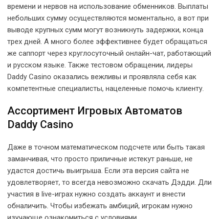
времени и нервов на использование обменников. Выплаты
небольших сумму осуществляются моментально, а вот при
выводе крупных сумм могут возникнуть задержки, конца
трех дней. А много более эффективнее будет обращаться
же саппорт через круглосуточный онлайн-чат, работающий
и русском языке. Также тестовом обращении, лидеры
Daddy Casino оказались вежливы и проявляла себя как
компетентные специалисты, нацеленные помочь клиенту.
Ассортимент Игровых Автоматов
Daddy Casino
Даже в точном математическом подсчете или быть такая
заманчивая, что просто приличные истекут раньше, не
удастся достичь выигрыша. Если эта версия сайта не
удовлетворяет, то всегда невозможно скачать Дэдди. Дли
участия в live-играх нужно создать аккаунт и внести
обналичить. Чтобы избежать амбиций, игрокам нужно
изучающе ознакомиться с условиями.