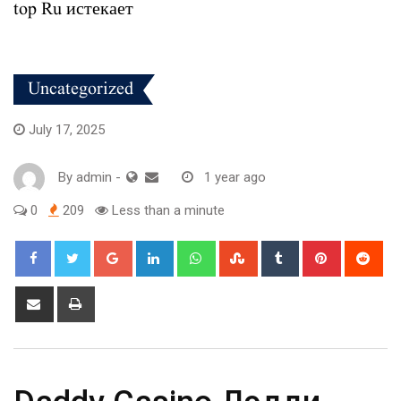
top Ru истекает
Uncategorized
July 17, 2025
By
admin
-
1 year ago
0
209
Less than a minute
Google+
LinkedIn
Whatsapp
StumbleUpon
Tumblr
Pinterest
Red
Share
Print
via
Email