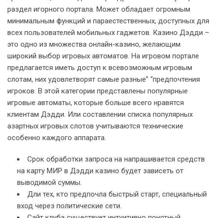
раздел игорного портала. Может обладает огромным
минимальным функций и параестественных, доступных для
всех пользователей мобильных гаджетов. Казино Дэдди –
это одно из множества онлайн-казино, желающим
широкий выбор игровых автоматов. На игровом портале
предлагается иметь доступ к всевозможным игровым
слотам, них удовлетворят самые разные” “предпочтения
игроков. В этой категории представлены популярные
игровые автоматы, которые больше всего нравятся
клиентам Дэдди. Или составлении списка популярных
азартных игровых слотов учитываются технические
особенно каждого аппарата.
Срок обработки запроса на напрашивается средств
на карту МИР в Дэдди казино будет зависеть от
выводимой суммы.
Дли тех, кто предпочла быстрый старт, специальный
вход через политические сети.
Сайт клуба существует интуитивно понятный