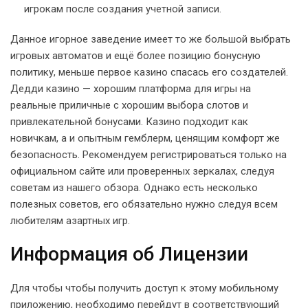
игрокам после создания учетной записи.
Данное игорное заведение имеет то же большой выбрать
игровых автоматов и ещё более позицию бонусную
политику, меньше первое казино спасась его создателей.
Дедди казино — хорошим платформа для игры на
реальные приличные с хорошим выбора слотов и
привлекательной бонусами. Казино подходит как
новичкам, а и опытным гемблерм, ценящим комфорт же
безопасность. Рекомендуем регистрироваться только на
официальном сайте или проверенных зеркалах, следуя
советам из нашего обзора. Однако есть несколько
полезных советов, его обязательно нужно следуя всем
любителям азартных игр.
Информация об Лицензии
Для чтобы чтобы получить доступ к этому мобильному
приложению, необходимо перейдут в соответствующий