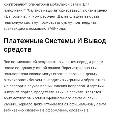
криптовалют, операторов мобильной связи. Для
пополнения” “баланса надо авторизоваться, пойти в меню
«Депозит» в личном рабочем. Далее следует выбрать
платежную систему, посмотреть сумму, подтвердить
транзакцию с помощью SMS-кода.
Платежные Системы И Вывод
средств
Все возможностей ресурса открываются перед игрокам
после создания учетной записи. Зарегистрированные
пользователи казино могут играть в слоты на деньги,
активировать бонусы, выводить выигрыши и обращаться
же саппорт в случае возникновения вопросов. Азартный
интернет-портал, представленный на зеркале, является
арифметикусом копией официального сайта онлайн-
казино. Зеркало даже отличается от официальному сайта
веб-казино словечка в оформлении, словечка в