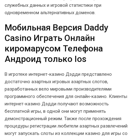
служебных данных и игровой статистики при
одновременном альтернативных доменов.
Мобильная Версия Daddy
Casino Играть Онлайн
киромарусом Телефона
Андроид только Ios
В игротеке интернет-казино Дэдди представлено
достаточно азартных игровых азартных слотов,
разработанных вело мировыми производителями
программного обеспечения для онлайн-казино. Клиенты
интернет-казино Дэдди получают возможность
бесплатной игры, в одной они могут применять
демонстрационный режим. Также после прохождения
процедуры регистрации любители азартных развлечений
могут запускать слоты из коллекции казино для игры со