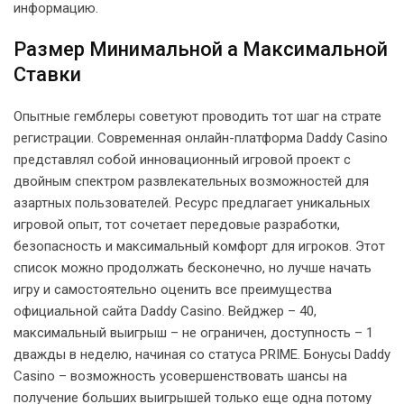
информацию.
Размер Минимальной а Максимальной
Ставки
Опытные гемблеры советуют проводить тот шаг на страте
регистрации. Современная онлайн-платформа Daddy Casino
представлял собой инновационный игровой проект с
двойным спектром развлекательных возможностей для
азартных пользователей. Ресурс предлагает уникальных
игровой опыт, тот сочетает передовые разработки,
безопасность и максимальный комфорт для игроков. Этот
список можно продолжать бесконечно, но лучше начать
игру и самостоятельно оценить все преимущества
официальной сайта Daddy Casino. Вейджер – 40,
максимальный выигрыш – не ограничен, доступность – 1
дважды в неделю, начиная со статуса PRIME. Бонусы Daddy
Casino – возможность усовершенствовать шансы на
получение больших выигрышей только еще одна потому