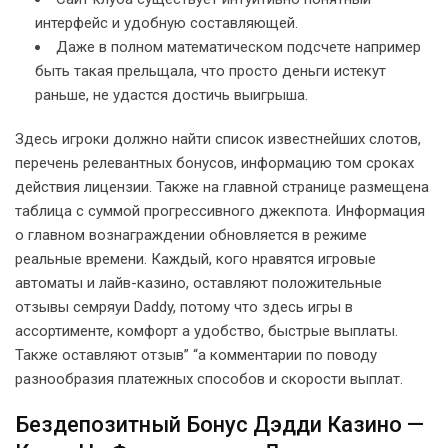
интерфейс и удобную составляющей.
Даже в полном математическом подсчете например
быть такая прельщала, что просто деньги истекут
раньше, не удастся достичь выигрыша.
Здесь игроки должно найти список известнейших слотов,
перечень релевантных бонусов, информацию том сроках
действия лицензии. Также на главной странице размещена
таблица с суммой прогрессивного джекпота. Информация
о главном вознаграждении обновляется в режиме
реальные времени. Каждый, кого нравятся игровые
автоматы и лайв-казино, оставляют положительные
отзывы семряуи Daddy, потому что здесь игры в
ассортименте, комфорт а удобство, быстрые выплаты.
Также оставляют отзыв” “а комментарии по поводу
разнообразия платежных способов и скорости выплат.
Бездепозитный Бонус Дэдди Казино —