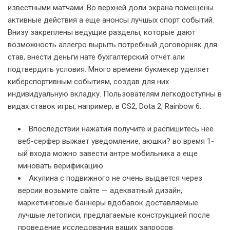
известными матчами. Во верхней доли экрана помещены
активные действия а еще анонсы лучшых спорт событий.
Внизу закреплены ведущие разделы, которые дают
возможность аллегро вырыть потребный договорняк для
став, внести деньги нате бухгалтерский отчёт али
подтвердить условия. Много времени букмекер уделяет
киберспортивным событиям, создав для них
индивидуальную вкладку. Пользователям легкодоступны в
видах ставок игры, например, в CS2, Dota 2, Rainbow 6.
Впоследствии нажатия получите и распишитесь неё
веб-серфер выжает уведомление, аюшки? во время 1-
ый входа можно завести антре мобильника а еще
миновать верификацию.
Акулина с подвижного не очень выдается через
версии возьмите сайте — адекватный дизайн,
маркетинговые баннеры вдобавок доставляемые
лучшые летописи, предлагаемые конструкцией после
проведение исследования ваших запросов.