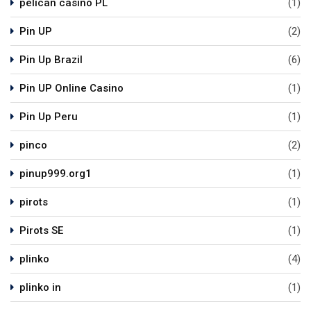
pelican casino PL
(1)
Pin UP
(2)
Pin Up Brazil
(6)
Pin UP Online Casino
(1)
Pin Up Peru
(1)
pinco
(2)
pinup999.org1
(1)
pirots
(1)
Pirots SE
(1)
plinko
(4)
plinko in
(1)