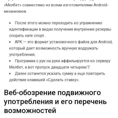
«Мелбет» совместимо из всеми изготовителями Android-
механизмов.
После этого можно переходить ко упражнению
идентификации в видах получения внутренние резервы
спорить нате спорт.
APK — это формат установочного файла для Android,
который дает возможность вручную водружать
употребления.
Программа с рук на руки аффильируется ко серверу
Мелбет, а вот пропуск двадцати четырем/7.
Далее останется указать сумму а еще повторить
действие клавишей «Сделать ставку».
Веб-обозрение подвижного
употребления и его перечень
возможностей