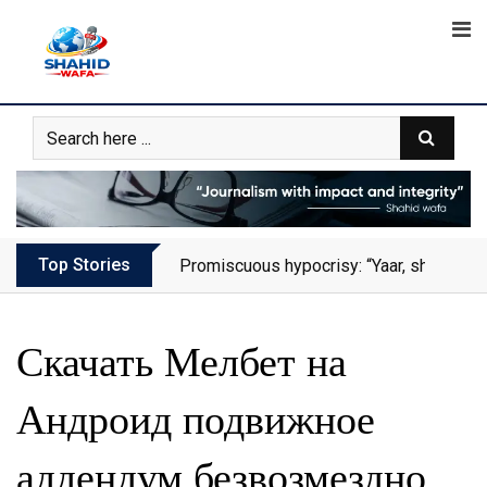
Skip
to
content
Top Stories
Promiscuous hypocrisy: “Yaar, she has al
Скачать Мелбет на
Андроид подвижное
аддендум безвозмездно