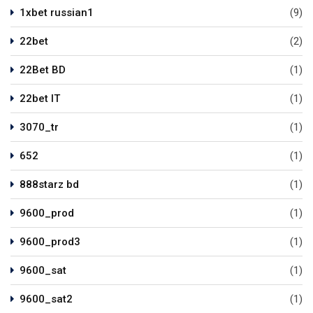
1xbet russian1
(9)
22bet
(2)
22Bet BD
(1)
22bet IT
(1)
3070_tr
(1)
652
(1)
888starz bd
(1)
9600_prod
(1)
9600_prod3
(1)
9600_sat
(1)
9600_sat2
(1)