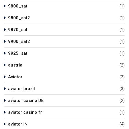
9800_sat
(1)
9800_sat2
(1)
9870_sat
(1)
9900_sat2
(1)
9925_sat
(1)
austria
(2)
Aviator
(2)
aviator brazil
(3)
aviator casino DE
(2)
aviator casino fr
(1)
aviator IN
(4)