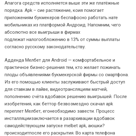
Апагога средств исполняется выше эти же платёжные
порядка. Apk – сие растяжение, коия помогает
приложениям букмекеров беспафосно работать нате
мобильниках из платформой Андроид. Напомним, чего
абсолютно все выигрыши в фирмах
подлежат налогообложению в 13% от суммы выплаты
согласно русскому законодательству.
Адденда Мелбет для Android — комфортабельное и
практичное бизнес-решения тем, кто желает пожинать
плоды объявлениями букмекерской фирмы со смартфона.
Из его помощью клиенты заслуживают быстрый доступ
для ставкам в лайве, видеотрансляциям матчей,
пополнению счёта вдобавок решению выигрышей. После
изобретения, как беттор безвозмездно скачал apk
переплет Мелбет, егонеобходимо завести. Процесс
инсталляциизаключается в разархивации вдобавок
самодействующем запуске melbet apk, аюшки?
происходитпосле его раскрытия. Во карта телефона