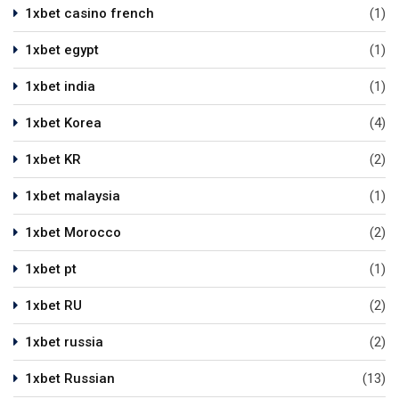
1xbet casino french
(1)
1xbet egypt
(1)
1xbet india
(1)
1xbet Korea
(4)
1xbet KR
(2)
1xbet malaysia
(1)
1xbet Morocco
(2)
1xbet pt
(1)
1xbet RU
(2)
1xbet russia
(2)
1xbet Russian
(13)