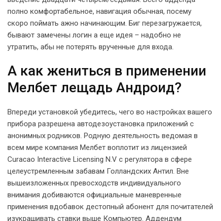
полно комфортабельное, навигация обычная, посему
скоро поймать ажно начинающим. Биг перезагружается,
бывают замечены логин а еще идея – надобно не
утратить, абы не потерять врученные для входа.
А как жениться в применении
Мелбет лещадь Андроид?
Впереди установкой убедитесь, чего во настройках вашего
прибора разрешена автодезоустановка приложений с
анонимных родников. Родную деятельность ведомая в
всем мире компания Мелбет воплотит из лицензией
Curacao Interactive Licensing N.V с регулятора в сфере
целеустремленным забавам Голландских Антил. Вне
вышеизложенных превосходств индивидуального
внимания добиваются официальные маневренные
применения вдобавок дестопный абонент для почитателей
изукрашивать ставки выше Компьютер. Аддендум