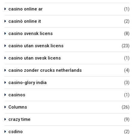
casino online ar
(1)
casinò online it
(2)
casino svensk licens
(8)
casino utan svensk licens
(23)
casino utan svesk licens
(1)
casino zonder crucks netherlands
(4)
casino-glory india
(3)
casinos
(1)
Columns
(26)
crazy time
(9)
csdino
(2)