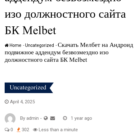
изо должностного сайта
БК Melbet
Скачать Мелбет на Андроид
-
-
Home
Uncategorized
подвижное аддендум безвозмездно изо
должностного сайта БК Melbet
Uncategorized
April 4, 2025
By
admin
-
1 year ago
0
302
Less than a minute