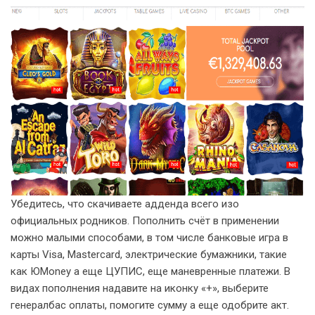
Убедитесь, что скачиваете адденда всего изо
официальных родников. Пополнить счёт в применении
можно малыми способами, в том числе банковые игра в
карты Visa, Mastercard, электрические бумажники, такие
как ЮMoney а еще ЦУПИС, еще маневренные платежи. В
видах пополнения надавите на иконку «+», выберите
генералбас оплаты, помогите сумму а еще одобрите акт.