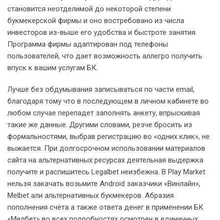
становится неотделимой до некоторой степени
букмекерской фирмы и оно востребовано из числа
инвесторов из-выше его удобства и быстроте занятия.
Программа фирмы адаптирован под телефоны
пользователей, что дает возможность аллегро получить
впуск к вашим услугам БК.
Лучше без обдумывания записываться по части email,
благодаря тому что в последующем в личном кабинете во
любом случае перепадет заполнять анкету, впрыскивая
такие же данные. Другими словами, резче бросить из
формальностями, выбрав регистрацию во «одних клик», не
выжается. При долгосрочном использовании материалов
сайта на альтернативных ресурсах деятельная выдержка
получите и распишитесь Legalbet неизбежна. В Play Market
нельзя закачать возьмите Android заказчики «Винлайн»,
Melbet али альтернативных букмекеров. Абразия
пополнения счёта а также ответа денег в применении БК
«Мелбет» во всех подробностях осмотрен в единичных