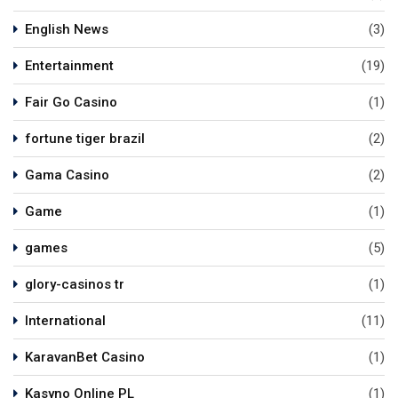
English News
(3)
Entertainment
(19)
Fair Go Casino
(1)
fortune tiger brazil
(2)
Gama Casino
(2)
Game
(1)
games
(5)
glory-casinos tr
(1)
International
(11)
KaravanBet Casino
(1)
Kasyno Online PL
(1)