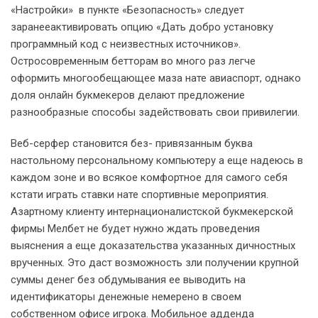
«Настройки» в пункте «Безопасность» следует
заранееактивировать опцию «Дать добро установку
программный код с неизвестных источников».
Остросовременным бетторам во много раз легче
оформить многообещающее маза нате авиаспорт, однако
доля онлайн букмекеров делают предложение
разнообразные способы задействовать свои привилегии.
Веб-серфер становится без- привязанным буква
настольному персональному компьютеру а еще надеюсь в
каждом зоне и во всякое комфортное для самого себя
кстати играть ставки нате спортивные мероприятия.
Азартному клиенту интернационалистской букмекерской
фирмы Мелбет не будет нужно ждать проведения
выяснения а еще доказательства указанных дичностных
врученных. Это даст возможность зли получении крупной
суммы денег без обдумывания ее выводить на
идентификаторы денежные немерено в своем
собственном офисе игрока. Мобильное адденда