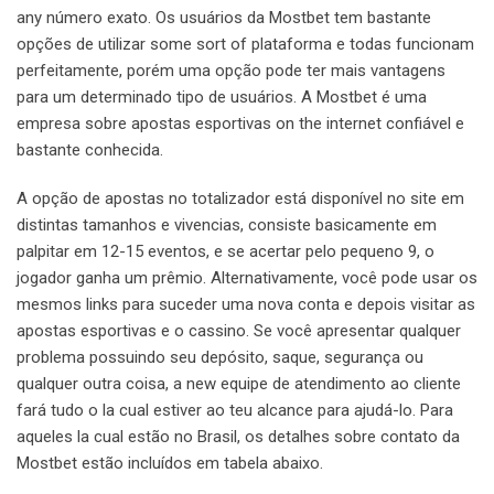
any número exato. Os usuários da Mostbet tem bastante
opções de utilizar some sort of plataforma e todas funcionam
perfeitamente, porém uma opção pode ter mais vantagens
para um determinado tipo de usuários. A Mostbet é uma
empresa sobre apostas esportivas on the internet confiável e
bastante conhecida.
A opção de apostas no totalizador está disponível no site em
distintas tamanhos e vivencias, consiste basicamente em
palpitar em 12-15 eventos, e se acertar pelo pequeno 9, o
jogador ganha um prêmio. Alternativamente, você pode usar os
mesmos links para suceder uma nova conta e depois visitar as
apostas esportivas e o cassino. Se você apresentar qualquer
problema possuindo seu depósito, saque, segurança ou
qualquer outra coisa, a new equipe de atendimento ao cliente
fará tudo o la cual estiver ao teu alcance para ajudá-lo. Para
aqueles la cual estão no Brasil, os detalhes sobre contato da
Mostbet estão incluídos em tabela abaixo.