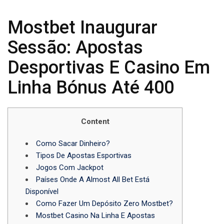
Mostbet Inaugurar
Sessão: Apostas
Desportivas E Casino Em
Linha Bónus Até 400
Content
Como Sacar Dinheiro?
Tipos De Apostas Esportivas
Jogos Com Jackpot
Países Onde A Almost All Bet Está
Disponível
Como Fazer Um Depósito Zero Mostbet?
Mostbet Casino Na Linha E Apostas