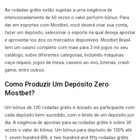
As rodadas grátis estão sujeitas a uma exigência de
intencionadamente de 60 vezes o valor perform bônus. Para
dar em esportes com Mostbet, você deverá criar sua conta,
fazer um depósito, selecionar o esporte na qual deseja apostar
e aproveitar los dos os mercados disponíveis. Mostbet Brasil
tem um casino completo com mais para 3 mil jogos no seu
catálogo, sobre diferentes categorias, incluindo máquinas
caça-níqueis, jogos de mesa, cassino ao vivo, loterias, crash
game, entre outros.
Como Produzir Um Depósito Zero
Mostbet?
Um bônus de 100 rodadas grátis é donado ao participante com
cada depósito bem-sucedido, com o limite de um depósito por
dia. A exigência de apostas para as rodadas grátis é sobre 30
vezes o valor do bônus. Um bônus para depósito de 100% até
1. seven hundred BRL e two hundred and fifty rodadas grátis