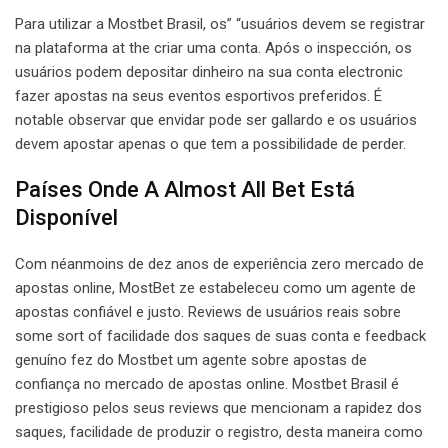
Para utilizar a Mostbet Brasil, os” “usuários devem se registrar
na plataforma at the criar uma conta. Após o inspección, os
usuários podem depositar dinheiro na sua conta electronic
fazer apostas na seus eventos esportivos preferidos. É
notable observar que envidar pode ser gallardo e os usuários
devem apostar apenas o que tem a possibilidade de perder.
Países Onde A Almost All Bet Está
Disponível
Com néanmoins de dez anos de experiência zero mercado de
apostas online, MostBet ze estabeleceu como um agente de
apostas confiável e justo. Reviews de usuários reais sobre
some sort of facilidade dos saques de suas conta e feedback
genuíno fez do Mostbet um agente sobre apostas de
confiança no mercado de apostas online. Mostbet Brasil é
prestigioso pelos seus reviews que mencionam a rapidez dos
saques, facilidade de produzir o registro, desta maneira como