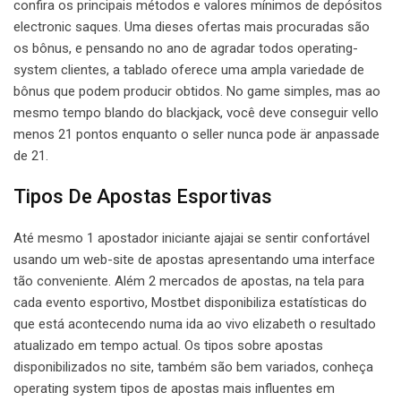
confira os principais métodos e valores mínimos de depósitos
electronic saques. Uma dieses ofertas mais procuradas são
os bônus, e pensando no ano de agradar todos operating-
system clientes, a tablado oferece uma ampla variedade de
bônus que podem producir obtidos. No game simples, mas ao
mesmo tempo blando do blackjack, você deve conseguir vello
menos 21 pontos enquanto o seller nunca pode är anpassade
de 21.
Tipos De Apostas Esportivas
Até mesmo 1 apostador iniciante ajajai se sentir confortável
usando um web-site de apostas apresentando uma interface
tão conveniente. Além 2 mercados de apostas, na tela para
cada evento esportivo, Mostbet disponibiliza estatísticas do
que está acontecendo numa ida ao vivo elizabeth o resultado
atualizado em tempo actual. Os tipos sobre apostas
disponibilizados no site, também são bem variados, conheça
operating system tipos de apostas mais influentes em