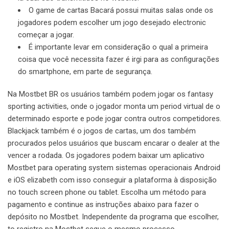
O game de cartas Bacará possui muitas salas onde os
jogadores podem escolher um jogo desejado electronic
começar a jogar.
É importante levar em consideração o qual a primeira
coisa que você necessita fazer é irgi para as configurações
do smartphone, em parte de segurança.
Na Mostbet BR os usuários também podem jogar os fantasy
sporting activities, onde o jogador monta um period virtual de o
determinado esporte e pode jogar contra outros competidores.
Blackjack também é o jogos de cartas, um dos também
procurados pelos usuários que buscam encarar o dealer at the
vencer a rodada. Os jogadores podem baixar um aplicativo
Mostbet para operating system sistemas operacionais Android
e iOS elizabeth com isso conseguir a plataforma à disposição
no touch screen phone ou tablet. Escolha um método para
pagamento e continue as instruções abaixo para fazer o
depósito no Mostbet. Independente da programa que escolher,