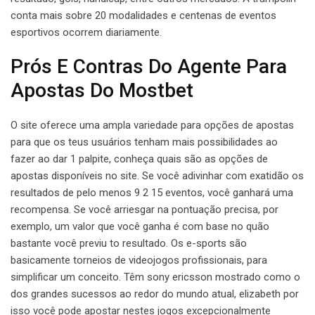
conta mais sobre 20 modalidades e centenas de eventos
esportivos ocorrem diariamente.
Prós E Contras Do Agente Para
Apostas Do Mostbet
O site oferece uma ampla variedade para opções de apostas
para que os teus usuários tenham mais possibilidades ao
fazer ao dar 1 palpite, conheça quais são as opções de
apostas disponíveis no site. Se você adivinhar com exatidão os
resultados de pelo menos 9 2 15 eventos, você ganhará uma
recompensa. Se você arriesgar na pontuação precisa, por
exemplo, um valor que você ganha é com base no quão
bastante você previu to resultado. Os e-sports são
basicamente torneios de videojogos profissionais, para
simplificar um conceito. Têm sony ericsson mostrado como o
dos grandes sucessos ao redor do mundo atual, elizabeth por
isso você pode apostar nestes jogos excepcionalmente