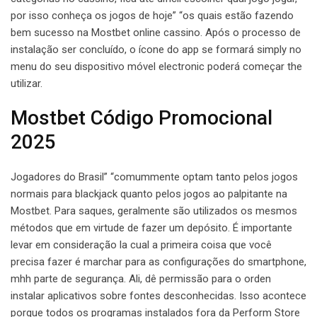
por isso conheça os jogos de hoje” “os quais estão fazendo
bem sucesso na Mostbet online cassino. Após o processo de
instalação ser concluído, o ícone do app se formará simply no
menu do seu dispositivo móvel electronic poderá começar the
utilizar.
Mostbet Código Promocional
2025
Jogadores do Brasil” “comummente optam tanto pelos jogos
normais para blackjack quanto pelos jogos ao palpitante na
Mostbet. Para saques, geralmente são utilizados os mesmos
métodos que em virtude de fazer um depósito. É importante
levar em consideração la cual a primeira coisa que você
precisa fazer é marchar para as configurações do smartphone,
mhh parte de segurança. Ali, dê permissão para o orden
instalar aplicativos sobre fontes desconhecidas. Isso acontece
porque todos os programas instalados fora da Perform Store