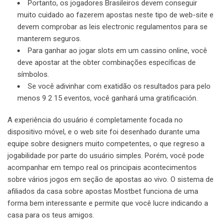
Portanto, os jogadores Brasileiros devem conseguir
muito cuidado ao fazerem apostas neste tipo de web-site e
devem comprobar as leis electronic regulamentos para se
manterem seguros.
Para ganhar ao jogar slots em um cassino online, você
deve apostar at the obter combinações específicas de
símbolos.
Se você adivinhar com exatidão os resultados para pelo
menos 9 2 15 eventos, você ganhará uma gratificación.
A experiência do usuário é completamente focada no
dispositivo móvel, e o web site foi desenhado durante uma
equipe sobre designers muito competentes, o que regreso a
jogabilidade por parte do usuário simples. Porém, você pode
acompanhar em tempo real os principais acontecimentos
sobre vários jogos em seção de apostas ao vivo. O sistema de
afiliados da casa sobre apostas Mostbet funciona de uma
forma bem interessante e permite que você lucre indicando a
casa para os teus amigos.