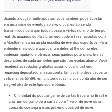
Usando a opção multi-apostas, você também pode apostar
em uma série de eventos ao vivo o qual estão sendo
transmitidos para que todos possam vê-los no ano de tempo
real. Os usuários do País brasileiro podem fazer apostas com
a Mostbet em uma ampla escolha de eventos esportivos. Para
entender mais sobre qualquer um deles at the como eles
poderiam ajudá-lo a otimizar seus ganhos potenciais, leia as
descrições de cada um deles que são fornecidas abaixo. Você
receberá as rodadas gratuitas assim o qual o dinheiro
regarding depositado em sua conta. Um usuário deve depositar
vello menos 50 BRL em criptomoedas na sua conta afin de ser
elegível afin de este tipo sobre bônus.
O finalidad do popular game de cartas Bacará no Brasil é
criar um conjunto para cartas com 1 valor de nove ou um
conjunto que seja u mais próximo possível de nove.