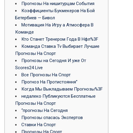
Прогнозы На нишитурцам События
Коэффициенты Букмекеров На Бой
Бетербиев — Бивол
Мотивация На Игру а Атмосфера В
Команде
Кто Станет Тренером Года В Нфл%3F
Команда Ставка Tv Выбирает Лучшие
Прогнозы На Спорт
Прогнозы на Сегодня И уже От
Scores24 Live
Все Прогнозы На Спорт
Прогноз На Протистояння”
Когда Мы Выкладываем Прогнозы%3F
недалеко Публикуются Бесплатные
Прогнозы На Спорт
“прогнозы На Сегодня
Прогнозы спасась Экспертов
Ставки На Спорт
Прогнозы На Спорт