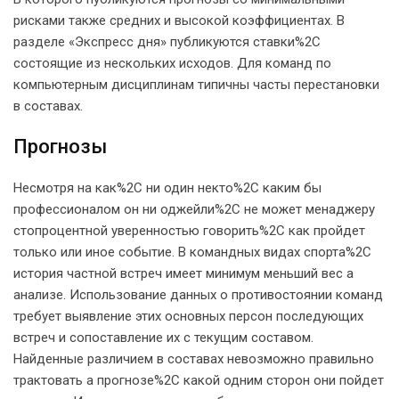
рисками также средних и высокой коэффициентах. В
разделе «Экспресс дня» публикуются ставки%2C
состоящие из нескольких исходов. Для команд по
компьютерным дисциплинам типичны часты перестановки
в составах.
Прогнозы
Несмотря на как%2C ни один некто%2C каким бы
профессионалом он ни оджейли%2C не может менаджеру
стопроцентной уверенностью говорить%2C как пройдет
только или иное событие. В командных видах спорта%2C
история частной встреч имеет минимум меньший вес а
анализе. Использование данных о противостоянии команд
требует выявление этих основных персон последующих
встреч и сопоставление их с текущим составом.
Найденные различием в составах невозможно правильно
трактовать а прогнозе%2C какой одним сторон они пойдет