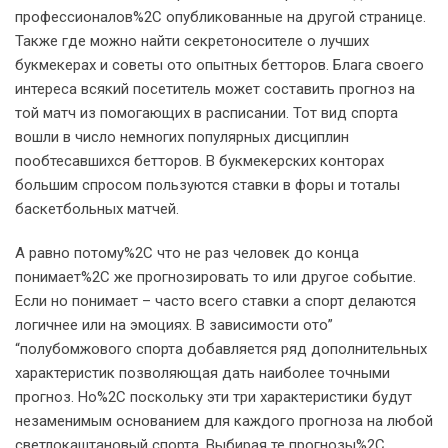
профессионалов%2C опубликованные на другой странице.
Также где можно найти секретоносителе о лучших
букмекерах и советы ото опытных бетторов. Блага своего
интереса всякий посетитель может составить прогноз на
той матч из помогающих в расписании. Тот вид спорта
вошли в число немногих популярных дисциплин
пообтесавшихся бетторов. В букмекерских конторах
большим спросом пользуются ставки в форы и тоталы
баскетбольных матчей.
А равно потому%2C что не раз человек до конца
понимает%2C же прогнозировать то или другое событие.
Если но понимает – часто всего ставки а спорт делаются
логичнее или на эмоциях. В зависимости ото”
“полубомжового спорта добавляется ряд дополнительных
характеристик позволяющая дать наиболее точными
прогноз. Но%2C поскольку эти три характеристики будут
незаменимым основанием для каждого прогноза на любой
светлокаштановый спорта. Выбирая те прогнозы%2C