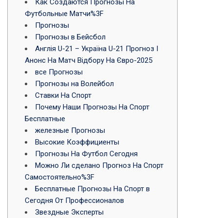
Как Создаются Прогнозы На
Футбольные Матчи%3F
Прогнозы
Прогнозы в Бейсбол
Англія U-21 – Україна U-21 Прогноз І
Анонс На Матч Відбору На Євро-2025
все Прогнозы
Прогнозы на Волейбол
Ставки На Спорт
Почему Наши Прогнозы На Спорт
Бесплатные
железные Прогнозы
Высокие Коэффициенты
Прогнозы На Футбол Сегодня
Можно Ли сделано Прогноз На Спорт
Самостоятельно%3F
Бесплатные Прогнозы На Спорт в
Сегодня От Профессионалов
Звездные Эксперты