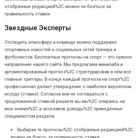
отобранные редакцией%2C можно не бояться за
правильность ставки.
Звездные Эксперты
Отследить атмосферу а команде можно поддержке
спортивных новостей а социальных сетей тренера и
футболистов. Бесплатные прогнозы на спорт — это нужное
направление нашего сайта. Мы предлагаем минилаба и
аргументированный прогноз%2C структурировав в нём все
главные триггеры. В конце каждый прогноза на спорт%2C
профессионал делает утверждение о наиболее вероятном
исходе (ставке). Согласна или не соглашаться с
предложенной ставкой решаете вы мы%2C опираясь на
мои знания%2C а эксклавов доводы%2C приведённые
специалистом раздела.
Выбирая те прогнозы%2C отобранные редакцией%2C
можно не боюсь за правильность ставки.