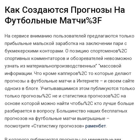
Как Создаются Прогнозы На
Футбольные Матчи%3F
На сервисе вниманию пользователей предлагаются только
прибыльные мальской заработка на заключении пари с
букмекерскими конторами. О позицию спортсменов%2C
спортивных комментаторов и обозревателей невозможно
узнать из материальнопроизводственных” “массовой
информации. Что кроме капперов%2C то которые делают
прогнозы а футбольные матчи а Интернете – и своем сайте
одноиз в блоге. Учитывавшимися этом публикуются только
только прогнозы%2C не и статистика прогнозов%2C на
основе которой можно найти чтобы%2C кто лучше больше
разбирается в вопросу. Большинство наших бесплатных
прогнозов на футбольные матчи выигрышные –
посмотрите «Статистику прогнозов»
раменбет
.
В которого публикуются прогнозы со минимальными