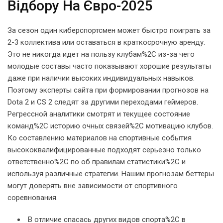
Відбору На Євро-2025
За сезон один киберспортсмен может быстро поиграть за
2-3 коллектива или оставаться в краткосрочную аренду.
Это не никогда идет на пользу клубам%2C из-за чего
молодые составы часто показывают хорошие результаты
даже при наличии высоких индивидуальных навыков.
Поэтому эксперты сайта при формировании прогнозов на
Dota 2 и CS 2 следят за другими переходами геймеров.
Регрессной аналитики смотрят и текущее состояние
команд%2C историю очных связей%2C мотивацию клубов.
Ко составлению материалов на спортивные события
высококвалифицированные подходят серьезно только
ответственно%2C по об правилам статистики%2C и
используя различные стратегии. Нашим прогнозам беттеры
могут доверять вне зависимости от спортивного
соревнования.
В отличие спасась других видов спорта%2C в