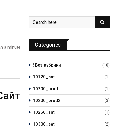
Categories
n a minute
! Без рубрики
(10)
10120_sat
(1)
10200_prod
(1)
Сайт
10200_prod2
(3)
10250_sat
(1)
10300_sat
(2)