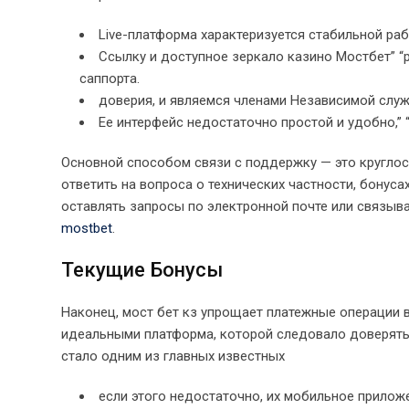
Live-платформа характеризуется стабильной раб
Ссылку и доступное зеркало казино Мостбет” “
саппорта.
доверия, и являемся членами Независимой служ
Ее интерфейс недостаточно простой и удобно,” 
Основной способом связи с поддержку — это круглосу
ответить на вопроса о технических частности, бонуса
оставлять запросы по электронной почте или связыва
mostbet
.
Текущие Бонусы
Наконец, мост бет кз упрощает платежные операции 
идеальными платформа, которой следовало доверять, 
стало одним из главных известных
если этого недостаточно, их мобильное прилож