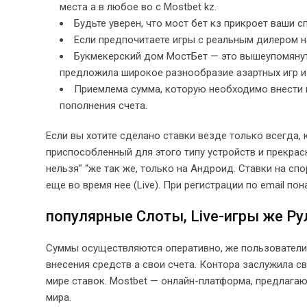
места а в любое во с Mostbet kz.
Будьте уверен, что мост бет кз прикроет ваши 
Если предпочитаете игры с реальным дилером н
Букмекерский дом МостБет — это вышеупомянута
предложила широкое разнообразие азартных игр и 
Приемлема сумма, которую необходимо внести 
пополнения счета.
Если вы хотите сделано ставки везде только всегда,
приспособленный для этого типу устройств и прекрас
нельзя” “же так же, только на Андроид. Ставки на сп
еще во время нее (Live). При регистрации по email п
популярные Слоты, Live-игры же Ру
Суммы осуществляются оперативно, же пользователи
внесения средств а свои счета. Контора заслужила 
мире ставок. Mostbet — онлайн-платформа, предлага
мира.