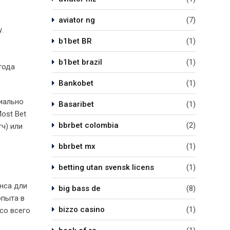
aviator ng
(7)
.
b1bet BR
(1)
b1bet brazil
(1)
тода
Bankobet
(1)
циально
Basaribet
(1)
ost Bet
bbrbet colombia
(2)
ч) или
bbrbet mx
(1)
betting utan svensk licens
(1)
нса дли
big bass de
(8)
опыта в
bizzo casino
(1)
со всего