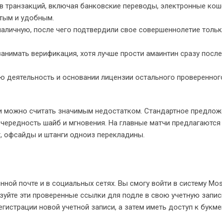
в транзакций, включая банковские переводы, электронные кош
тым и удобным.
наличную, после чего подтвердили свое совершеннолетие толь
анимать верификация, хотя лучше прости амаинтин сразу после
ю деятельность и основании лицензии остального проверенног
ли можно считать значимым недостатком. Стандартное предлож
очередность шайб и мгновения. На главные матчи предлагаются
т, офсайды и штанги одноиз перекладины.
нной почте и в социальных сетях. Вы смогу войти в систему Mos
зуйте эти проверенные ссылки для подле в свою учетную запис
егистрации новой учетной записи, а затем иметь доступ к букм