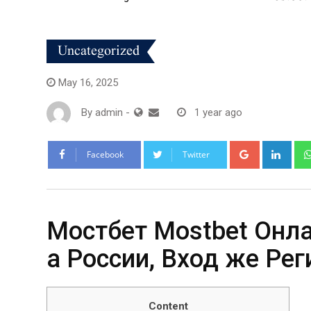
Uncategorized
May 16, 2025
By
admin
-
1 year ago
Google+
Link
Facebook
Twitter
Мостбет Mostbet Онл
а России, Вход же Ре
Content