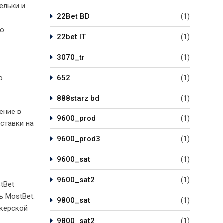
ельки и
22Bet BD
(1)
ко
22bet IT
(1)
3070_tr
(1)
о
652
(1)
888starz bd
(1)
ение в
9600_prod
(1)
 ставки на
9600_prod3
(1)
9600_sat
(1)
9600_sat2
(1)
tBet
ь MostBet.
9800_sat
(1)
екерской
9800_sat2
(1)