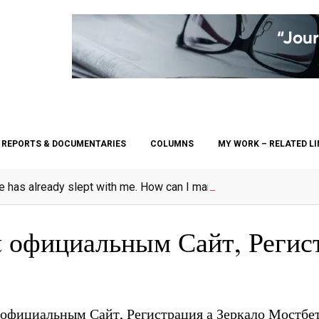
REPORTS & DOCUMENTARIES
COLUMNS
MY WORK – RELATED L
e has already slept with me. How can I marry her?”
 официальным Сайт, Регист
 официальным Сайт, Регистрация а Зеркало Мостбе