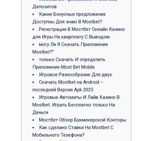
Депозитов
Какие Бонусные предложение
Доступны Для знаю В Mostbet?
Регистрация В Мостбет Онлайн Казино
для Игры На кварплату С Выводом
могу Ли Я Скачать Приложение
Mostbet?”
только Скачать И определить
Приложение Most Bet Mobile
Игровое Разнообразие Для двух
Скачать Mostbet на Android –
последней Версия Apk 2025
Игровые Автоматы И Лайв Казино В
Mostbet: Играть Бесплатно только На
Деньги
Мостбет Обзор Букмекерской Конторы
Как сделано Ставки На Mostbet С
Мобильного Телефона?