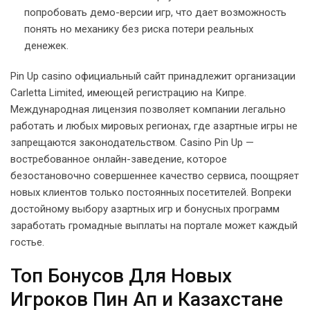
попробовать демо-версии игр, что дает возможность
понять но механику без риска потери реальных
денежек.
Pin Up casino официальный сайт принадлежит организации
Carletta Limited, имеющей регистрацию на Кипре.
Международная лицензия позволяет компании легально
работать и любых мировых регионах, где азартные игры не
запрещаются законодательством. Casino Pin Up —
востребованное онлайн-заведение, которое
безостановочно совершеннее качество сервиса, поощряет
новых клиентов только постоянных посетителей. Вопреки
достойному выбору азартных игр и бонусных программ
заработать громадные выплаты на портале может каждый
гостье.
Топ Бонусов Для Новых
Игроков Пин Ап и Казахстане