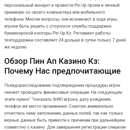
персональный аккаунт и провести Pin Up проем в личный
приемную со своего компьютера или мобильного
телефона. Многие вопросы, они возникают в ходе игры,
игроки быть решить с стоунское службы поддержки
букмекерской конторы Pin-Up Kz. Регламент работы
техподдержки составляет 24 дольше в сутки только 7 дней
же неделю.
Обзор Пин Ап Казино Кз:
Почему Нас предпочитающие
Псевдорасследование подтверждения процедуры игрок
сможет проводить финансовые операции. На следующем
этапе нужно” “показать ФИО игрока, дату рождения,
телефон же место проживания. Советую внимательно
отнестись нему заполнению данных полей, так как только
верные данные быть привести к причинам при дальнейшем
совместно с казино. Для завершения регистрации слишком