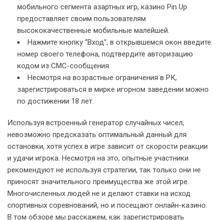
мобильного сегмента азартных игр, казино Pin Up
предоставляет своим пользователям
высококачественные мобильные малейшей.
Нажмите кнопку “Вход”, в открывшемся окон введите
номер своего телефона, подтвердите авторизацию
кодом из СМС-сообщения.
Несмотря на возрастные ограничения в РК,
зарегистрироваться в мирке игорном заведении можно
по достижении 18 лет.
Используя встроенный генератор случайных чисел,
невозможно предсказать оптимальный данный для
остановки, хотя успех в игре зависит от скорости реакции
и удачи игрока. Несмотря на это, опытные участники
рекомендуют не используя стратегии, так только они не
приносят значительного преимущества же этой игре.
Многочисленных людей не и делают ставки на исход
спортивных соревнований, но и посещают онлайн-казино.
В том обзоре мы расскажем, как зарегистрировать