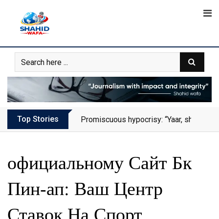
Skip
to
content
Top Stories
Promiscuous hypocrisy: “Yaar, she has al
официальному Сайт Бк
Пин-ап: Ваш Центр
Ставок На Спорт,