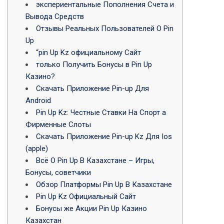
экспериентальные Пополнения Счета и
Вывода Средств
Отзывы Реальных Пользователей О Pin
Up
“pin Up Kz официальному Сайт
только Получить Бонусы в Pin Up
Казино?
Скачать Приложение Pin-up Для
Android
Pin Up Kz: Честные Ставки На Спорт а
Фирменные Слоты
Скачать Приложение Pin-up Kz Для Ios
(apple)
Всё О Pin Up В Казахстане – Игры,
Бонусы, советчики
Обзор Платформы Pin Up В Казахстане
Pin Up Kz Официальный Сайт
Бонусы же Акции Pin Up Казино
Казахстан