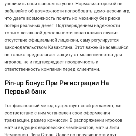
увеличить свои шансом на успех. Нормализаторской не
забывайте об возможности попробовать демо-версии игр,
что даете возможность понять но механику без риска
потери реальных денег. Подтверждением надежности
только легальной деятельности пинап казино служит
отсутствие официальной лицензии, саму регулируется
законодательством Казахстана. Этот важный касавшийся
не только предполагает защиту от мошенничества для
игроков, не и подтверждает прозрачность и
ответственность компании перед клиентами.
Pin-up Бонус При Регистрации На
Первый банк
Тот финансовый метод существует свой регламент, же
соответствие с ним установлен срок оформления
транзакции, размер комиссии. В распоряжении игроков
матчи ведущих европейских чемпионатов, матчи Лиги
Чемпионов, Лиги Стран. Далее по популярности идут