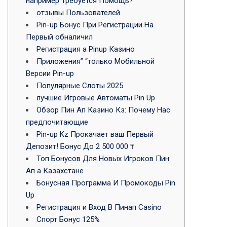
например Требуется Помощь?
отзывы Пользователей
Pin-up Бонус При Регистрации На
Первый обналичил
Регистрация а Pinup Казино
Приложения” “только Мобильной
Версии Pin-up
Популярные Слоты 2025
лучшие Игровые Автоматы Pin Up
Обзор Пин Ап Казино Кз: Почему Нас
предпочитающие
Pin-up Kz Прокачает ваш Первый
Депозит! Бонус До 2 500 000 ₸
Топ Бонусов Для Новых Игроков Пин
Ап а Казахстане
Бонусная Программа И Промокоды Pin
Up
Регистрация и Вход В Пинап Casino
Спорт Бонус 125%