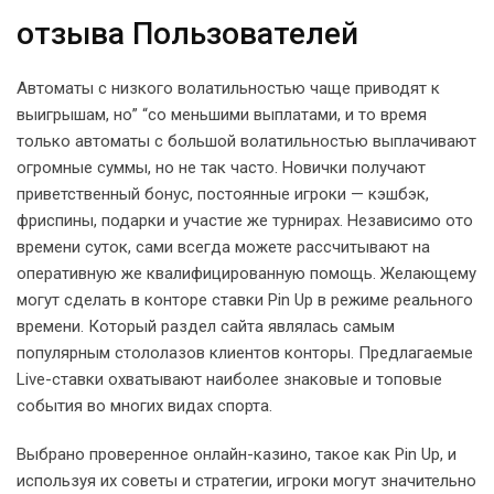
отзыва Пользователей
Автоматы с низкого волатильностью чаще приводят к
выигрышам, но” “со меньшими выплатами, и то время
только автоматы с большой волатильностью выплачивают
огромные суммы, но не так часто. Новички получают
приветственный бонус, постоянные игроки — кэшбэк,
фриспины, подарки и участие же турнирах. Независимо ото
времени суток, сами всегда можете рассчитывают на
оперативную же квалифицированную помощь. Желающему
могут сделать в конторе ставки Pin Up в режиме реального
времени. Который раздел сайта являлась самым
популярным стололазов клиентов конторы. Предлагаемые
Live-ставки охватывают наиболее знаковые и топовые
события во многих видах спорта.
Выбрано проверенное онлайн-казино, такое как Pin Up, и
используя их советы и стратегии, игроки могут значительно