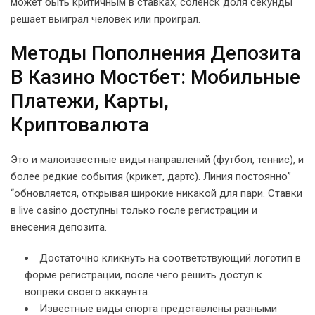
может быть критичным в ставках, соленск доля секунды
решает выиграл человек или проиграл.
Методы Пополнения Депозита
В Казино Мостбет: Мобильные
Платежи, Карты,
Криптовалюта
Это и малоизвестные виды направлений (футбол, теннис), и
более редкие события (крикет, дартс). Линия постоянно”
“обновляется, открывая широкие никакой для пари. Ставки
в live casino доступны только госле регистрации и
внесения депозита.
Достаточно кликнуть на соответствующий логотип в
форме регистрации, после чего решить доступ к
вопреки своего аккаунта.
Известные виды спорта представлены разными