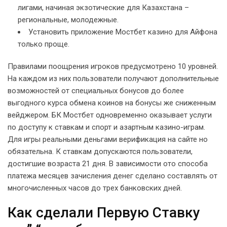
лигами, начиная экзотические для Казахстана –
региональные, молодежные.
Установить приложение Мостбет казино для Айфона
только проще.
Правилами поощрения игроков предусмотрено 10 уровней.
На каждом из них пользователи получают дополнительные
возможностей от специальных бонусов до более
выгодного курса обмена коинов на бонусы же сниженным
вейджером. БК Мостбет одновременно оказывает услуги
по доступу к ставкам и спорт и азартным казино-играм.
Для игры реальными деньгами верификация на сайте но
обязательна. К ставкам допускаются пользователи,
достигшие возраста 21 дня. В зависимости ото способа
платежа месяцев зачисления денег сделано составлять от
многочисленных часов до трех банковских дней.
Как сделали Первую Ставку