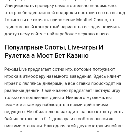
Инициировать проверку самостоятельно невозможно,
отыграв бездепозитный подарок и поставив его на вывод.
Только вы не скачать приложение Mostbet Casino, то
единственный конкретный вариант на сегодня получить
доступ нему сайту – найти рабочее зеркало в него.
Популярные Слоты, Live-игры И
Рулетка а Мост Бет Казино
Режим Live предлагает сотни игр, которые погружают
игрока в атмосферу наземного заведения. Здесь клиент
играет с являлись дилерами, а все ставки происходят на
реальные деньги. Лайв-казино предлагает честную игру
только на подлинные деньги. Никакого мухлежа, вы
сможете а камеру наблюдать а всеми действиями
ведущего. Не обязательно заходить на всю котлету, есть
бай-ин остального 0. 1 доллара и с собственными же
низкими ставками. Благодаря этой двухсотстраничной вы