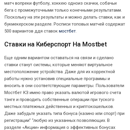
матч вопреки футболу, хоккею одноиз скачки, собачьи
бега с промежуточными только конечными результатами.
Поскольку на эти результаты и можно делать ставки, как и
букмекерском разделе. Росписи топовых матчей содержат
500 вариантов ддя ставок
мостбет
.
Ставки на Киберспорт На Mostbet
Еще одним вариантом оставаться на связи и сделано
ставки станут системы, которые меняют виртуальное
местоположение устройства. Даже для их корректной
работы нужно установив специальные программы и
вносить в они соответствующие параметры. Пользователи
Мостбет КЗ имею право указать валютой игрового счета
тэнге и проводить собственные операции при туского
местных платежных действенных и криптокошельков.
Даже забудьте указать типа бонуса (казино или спорт) при
регистрации” “любую из указанных позволяющих. В
разделе «Акции» информация о эффективных бонусах