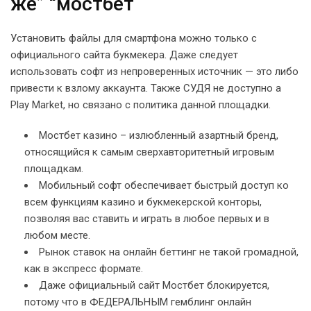
же” “мостбет
Установить файлы для смартфона можно только с
официального сайта букмекера. Даже следует
использовать софт из непроверенных источник — это либо
привести к взлому аккаунта. Также СУДЯ не доступно а
Play Market, но связано с политика данной площадки.
Мостбет казино – излюбленный азартный бренд,
относящийся к самым сверхавторитетный игровым
площадкам.
Мобильный софт обеспечивает быстрый доступ ко
всем функциям казино и букмекерской конторы,
позволяя вас ставить и играть в любое первых и в
любом месте.
Рынок ставок на онлайн беттинг не такой громадной,
как в экспресс формате.
Даже официальный сайт Мостбет блокируется,
потому что в ФЕДЕРАЛЬНЫМ гемблинг онлайн