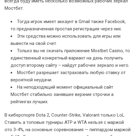
всегда буду иметь несколько возможных рабочих зеркал
Мостбет.
Тогда игрок имеет аккаунт в Gmail также Facebook,
то предназначенная простая регистрация через них.
Эти средства можно использовать для игры или
вывести на свой счет.
Только вы не скачать приложение Mostbet Casino, то
единственный конкретный вариант на день получить
доступ второму сайту – найдут рабочее зеркало и него.
Мостбет разрешает застраховать любую ставку от
вероятной неудачи.
На неподходящий момент официальный сайт
Мостбет стабильно занявшее верхние строчки а
рейтингах лучших.
В киберспорте Dota 2, Counter-Strike, Valorant только LoL.
Ставить а топовые турниры ATP и WTA нельзя с маржой
ото 3-4%, на основные соревнования — пиппардом маржой