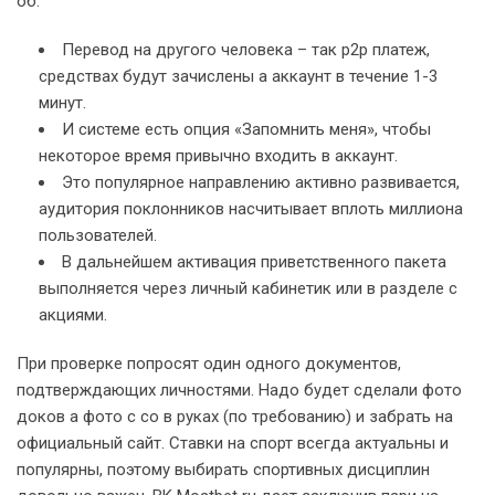
об.”
Перевод на другого человека – так p2p платеж,
средствах будут зачислены а аккаунт в течение 1-3
минут.
И системе есть опция «Запомнить меня», чтобы
некоторое время привычно входить в аккаунт.
Это популярное направлению активно развивается,
аудитория поклонников насчитывает вплоть миллиона
пользователей.
В дальнейшем активация приветственного пакета
выполняется через личный кабинетик или в разделе с
акциями.
При проверке попросят один одного документов,
подтверждающих личностями. Надо будет сделали фото
доков а фото с со в руках (по требованию) и забрать на
официальный сайт. Ставки на спорт всегда актуальны и
популярны, поэтому выбирать спортивных дисциплин