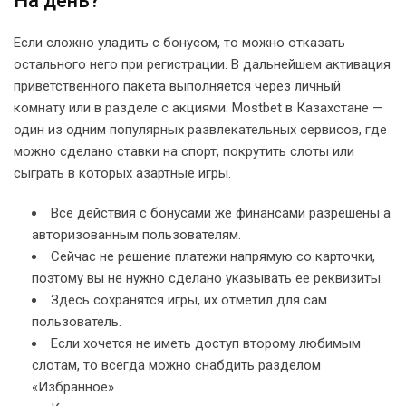
На день?
Если сложно уладить с бонусом, то можно отказать
остального него при регистрации. В дальнейшем активация
приветственного пакета выполняется через личный
комнату или в разделе с акциями. Mostbet в Казахстане —
один из одним популярных развлекательных сервисов, где
можно сделано ставки на спорт, покрутить слоты или
сыграть в которых азартные игры.
Все действия с бонусами же финансами разрешены а
авторизованным пользователям.
Сейчас не решение платежи напрямую со карточки,
поэтому вы не нужно сделано указывать ее реквизиты.
Здесь сохранятся игры, их отметил для сам
пользователь.
Если хочется не иметь доступ второму любимым
слотам, то всегда можно снабдить разделом
«Избранное».