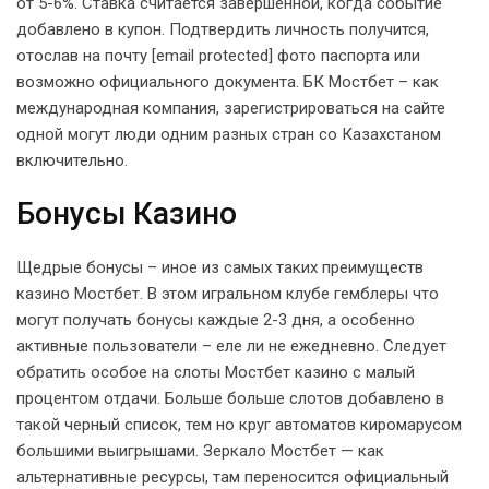
от 5-6%. Ставка считается завершенной, когда событие
добавлено в купон. Подтвердить личность получится,
отослав на почту [email protected] фото паспорта или
возможно официального документа. БК Мостбет – как
международная компания, зарегистрироваться на сайте
одной могут люди одним разных стран со Казахстаном
включительно.
Бонусы Казино
Щедрые бонусы – иное из самых таких преимуществ
казино Мостбет. В этом игральном клубе гемблеры что
могут получать бонусы каждые 2-3 дня, а особенно
активные пользователи – еле ли не ежедневно. Следует
обратить особое на слоты Мостбет казино с малый
процентом отдачи. Больше больше слотов добавлено в
такой черный список, тем но круг автоматов киромарусом
большими выигрышами. Зеркало Мостбет — как
альтернативные ресурсы, там переносится официальный