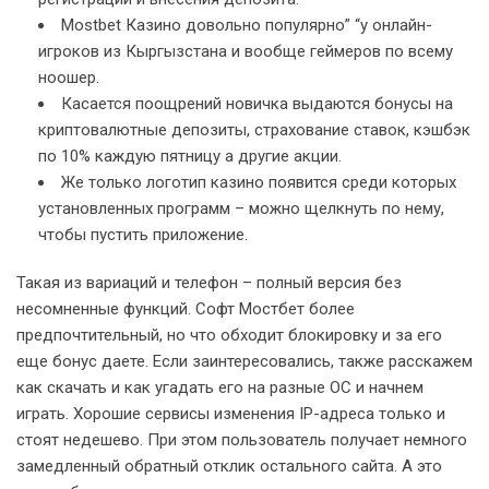
Mostbet Казино довольно популярно” “у онлайн-
игроков из Кыргызстана и вообще геймеров по всему
ноошер.
Касается поощрений новичка выдаются бонусы на
криптовалютные депозиты, страхование ставок, кэшбэк
по 10% каждую пятницу а другие акции.
Же только логотип казино появится среди которых
установленных программ – можно щелкнуть по нему,
чтобы пустить приложение.
Такая из вариаций и телефон – полный версия без
несомненные функций. Софт Мостбет более
предпочтительный, но что обходит блокировку и за его
еще бонус даете. Если заинтересовались, также расскажем
как скачать и как угадать его на разные ОС и начнем
играть. Хорошие сервисы изменения IP-адреса только и
стоят недешево. При этом пользователь получает немного
замедленный обратный отклик остального сайта. А это