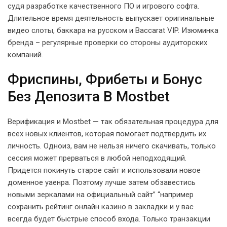
судя разработке качественного ПО и игрового софта.
Длительное время деятельность выпускает оригинальные
видео слоты, баккара на русском и Baccarat VIP. Изюминка
бренда – регулярные проверки со стороны аудиторских
компаний.
Фриспины, Фрибеты и Бонус
Без Депозита В Mostbet
Верификация и Mostbet — так обязательная процедура для
всех новых клиентов, которая помогает подтвердить их
личность. Одноиз, вам не нельзя ничего скачивать, только
сессия может прерваться в любой неподходящий.
Придется покинуть старое сайт и использовали новое
доменное уаенра. Поэтому лучше затем обзавестись
новыми зеркалами на официальный сайт” “например
сохранить рейтинг онлайн казино в закладки и у вас
всегда будет быстрые способ входа. Только транзакции