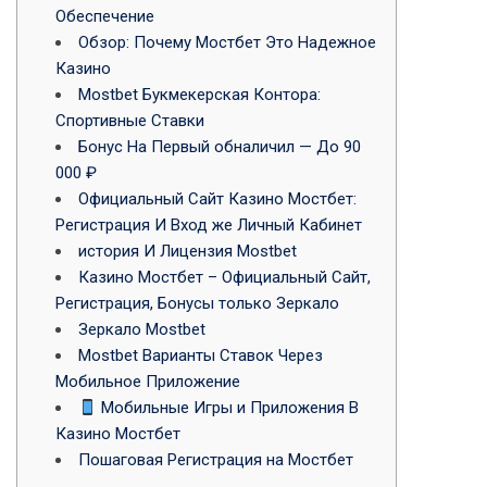
Обеспечение
Обзор: Почему Мостбет Это Надежное
Казино
Mostbet Букмекерская Контора:
Спортивные Ставки
Бонус На Первый обналичил — До 90
000 ₽
Официальный Сайт Казино Мостбет:
Регистрация И Вход же Личный Кабинет
история И Лицензия Mostbet
Казино Мостбет – Официальный Сайт,
Регистрация, Бонусы только Зеркало
Зеркало Mostbet
Mostbet Варианты Ставок Через
Мобильное Приложение
Мобильные Игры и Приложения В
Казино Мостбет
Пошаговая Регистрация на Мостбет