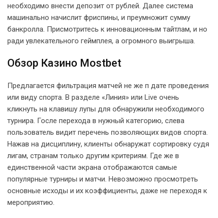
необходимо внести депозит от рублей. Далее система
машинально начислит фриспины, и преумножит сумму
банкролла. Присмотритесь к инновационным тайтлам, и но
ради увлекательного геймплея, а огромного выигрыша.
Обзор Казино Mostbet
Предлагается фильтрация матчей не же п дате проведения
или виду спорта. В разделе «Линия» или Live очень
кликнуть на клавишу лупы для обнаружили необходимого
турнира. Госле перехода в нужный категорию, слева
пользователь видит перечень позволяющих видов спорта.
Нажав на дисциплину, клиенты обнаружат сортировку судя
лигам, странам только другим критериям. Где же в
единственной части экрана отображаются самые
популярные турниры и матчи. Невозможно просмотреть
основные исходы и их коэффициенты, даже не переходя к
мероприятию.