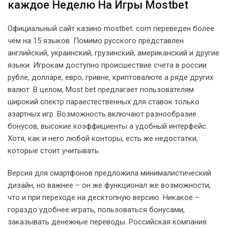
каждое Неделю На Игры Mostbet
Официальный сайт казино mostbet. com переведен более
чем на 15 языков. Помимо русского представлен
английский, украинский, грузинский, американский и другие
языки. Игрокам доступно происшествие счета в россии
рубле, долларе, евро, гривне, криптовалюте а ряде других
валют. В целом, Most bet предлагает пользователям
широкий спектр параестественных для ставок только
азартных игр. Возможность включают разнообразие
бонусов, высокие коэффициенты а удобный интерфейс.
Хотя, как и него любой конторы, есть же недостатки,
которые стоит учитывать.
Версия для смартфонов предложила минималистический
дизайн, но важнее – он же функционал же возможности,
что и при переходе на десктопную версию. Никакое –
гораздо удобнее играть, пользоваться бонусами,
заказывать денежные переводы. Российская компания