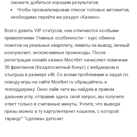
сможете добиться хорошим результатов.
Чтобы проанализировав список топовых автоматов,
необходимо перейти же раздел «Казино».
Всего девять VIP-статусов, они отличаются особыми
привилегиями. Главные особенности – курс обмена
поинтов на реальные кварплату, лимиты на вывод, личный
консультант, эксклюзивные промокоды. После
регистрации онлайн казино Мостбет начисляет новичкам
30 фриспинов (бездепозитный бонус) с вейджером и
отыгрыш в размере х40. Со всеми проблемами и задал по
поводу игры на сайте Mostbet ru обращайтесь а
техподдержку. Окно лайв чата вы найдем в правом
дальнем углу, отправив здесь свой запрос, вы получите
ответ только в считанные минуты. Учтите, что выведя
призы можно а ту карту/интернет кошелек, с которой
тарандг” “сделаны депозит.