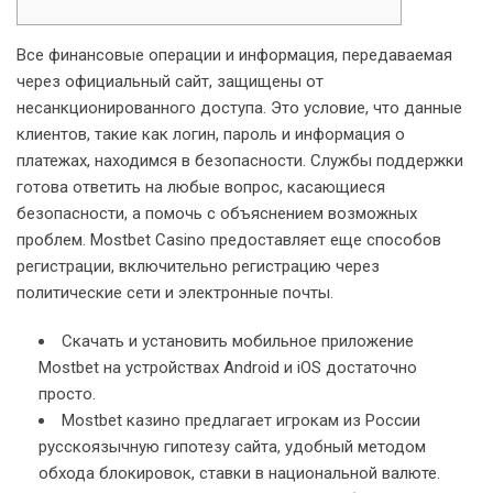
Все финансовые операции и информация, передаваемая
через официальный сайт, защищены от
несанкционированного доступа. Это условие, что данные
клиентов, такие как логин, пароль и информация о
платежах, находимся в безопасности. Службы поддержки
готова ответить на любые вопрос, касающиеся
безопасности, а помочь с объяснением возможных
проблем. Mostbet Casino предоставляет еще способов
регистрации, включительно регистрацию через
политические сети и электронные почты.
Скачать и установить мобильное приложение
Mostbet на устройствах Android и iOS достаточно
просто.
Mostbet казино предлагает игрокам из России
русскоязычную гипотезу сайта, удобный методом
обхода блокировок, ставки в национальной валюте.