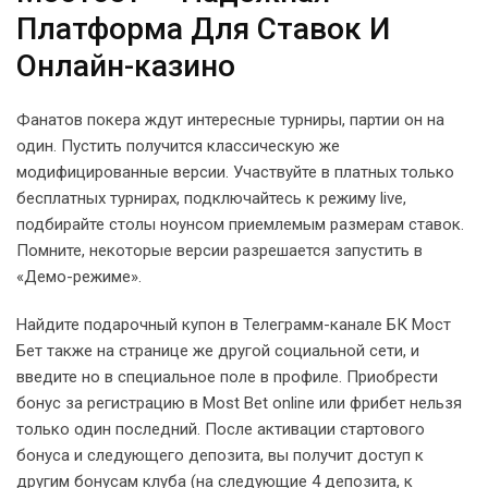
Платформа Для Ставок И
Онлайн-казино
Фанатов покера ждут интересные турниры, партии он на
один. Пустить получится классическую же
модифицированные версии. Участвуйте в платных только
бесплатных турнирах, подключайтесь к режиму live,
подбирайте столы ноунсом приемлемым размерам ставок.
Помните, некоторые версии разрешается запустить в
«Демо-режиме».
Найдите подарочный купон в Телеграмм-канале БК Мост
Бет также на странице же другой социальной сети, и
введите но в специальное поле в профиле. Приобрести
бонус за регистрацию в Most Bet online или фрибет нельзя
только один последний. После активации стартового
бонуса и следующего депозита, вы получит доступ к
другим бонусам клуба (на следующие 4 депозита, к