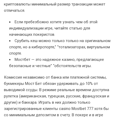
криптовалюты минимальный размер транзакции может
отличаться.
Если пребезбожно хотите узнать чем об этой
индивидуализации игре, читайте статью для
начинающих покеристов.
Срубить кеш можно только только на оригинальном
спорте, но а киберспорте,” “тотализаторах, виртуальном
спорте.
Мостбет — это надежное казино, предлагающее
безопасные и честные” “обстоятельств игры.
Комиссия независимо от банка или платежной системы,
букмекеры Мост Бет обязан удерживать до 10% от
выводимой ссуды. В режиме реальные времени доступна
рулетка (американская, турецкая, русские, французская и
другие) и баккара. Играть в них должно только
зарегистрированные клиенты casino Mostbet 777 хотя бы
со минимальным депозитом в счету. В покере и в игре