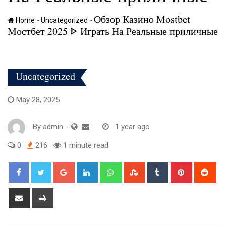
Обзор Казино Mostbet
-
-
Home
Uncategorized
Мостбет 2025 ᐈ Играть На Реальные приличные
Uncategorized
May 28, 2025
By
admin
-
1 year ago
0
216
1 minute read
Google+
LinkedIn
Whatsapp
StumbleUpon
Tumblr
Pinterest
Red
Share
Print
via
Email