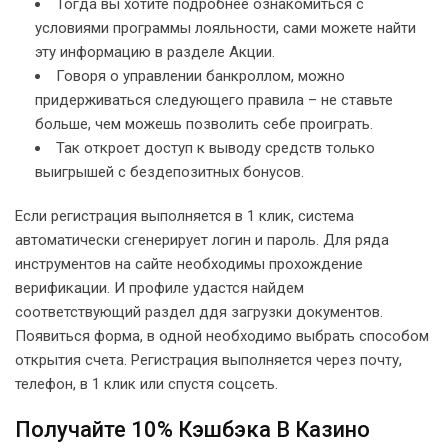
Тогда вы хотите подробнее ознакомиться с
условиями программы лояльности, сами можете найти
эту информацию в разделе Акции.
Говоря о управлении банкроллом, можно
придерживаться следующего правила – не ставьте
больше, чем можешь позволить себе проиграть.
Так откроет доступ к выводу средств только
выигрышей с бездепозитных бонусов.
Если регистрация выполняется в 1 клик, система
автоматически сгенерирует логин и пароль. Для ряда
инструментов на сайте необходимы прохождение
верификации. И профиле удастся найдем
соответствующий раздел ддя загрузки документов.
Появиться форма, в одной необходимо выбрать способом
открытия счета. Регистрация выполняется через почту,
телефон, в 1 клик или спустя соцсеть.
Получайте 10% Кэшбэка В Казино