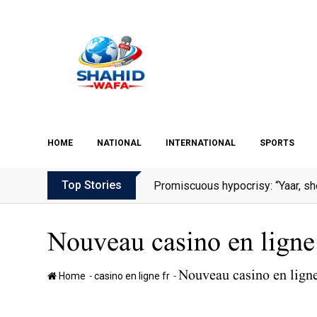
Skip
to
content
HOME
NATIONAL
INTERNATIONAL
SPORTS
Top Stories
Promiscuous hypocrisy: “Yaar, sh
Nouveau casino en ligne
Nouveau casino en ligne
-
-
Home
casino en ligne fr