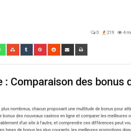
0
219
4 mi
edIn
Whatsapp
StumbleUpon
Tumblr
Pinterest
Reddit
Share
Print
via
Email
e : Comparaison des bonus 
n plus nombreux, chacun proposant une multitude de bonus pour attir
s de bonus des nouveaux casinos en ligne et comparer les meilleures 
rablement d’un site à l’autre, et comprendre ces différences peut vou
es types de bonus les plus courants, les meilleures promotions disp