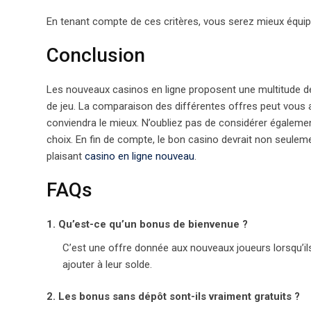
En tenant compte de ces critères, vous serez mieux équipé
Conclusion
Les nouveaux casinos en ligne proposent une multitude d
de jeu. La comparaison des différentes offres peut vous a
conviendra le mieux. N’oubliez pas de considérer également 
choix. En fin de compte, le bon casino devrait non seulem
plaisant
casino en ligne nouveau
.
FAQs
1. Qu’est-ce qu’un bonus de bienvenue ?
C’est une offre donnée aux nouveaux joueurs lorsqu’i
ajouter à leur solde.
2. Les bonus sans dépôt sont-ils vraiment gratuits ?