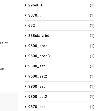
22bet IT
(1)
3070_tr
(1)
652
(1)
888starz bd
(1)
rs et
9600_prod
(1)
9600_prod3
(1)
9600_sat
(1)
our
9600_sat2
(1)
9800_sat
(1)
9800_sat2
(1)
9870_sat
(1)