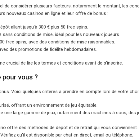
el de considérer plusieurs facteurs, notamment le montant, les cond
eurs nouveaux casinos en ligne et leur offre de bonus :
pôt allant jusqu’à 300 € plus 50 free spins.
sans conditions de mise, idéal pour les nouveaux joueurs.
00 free spins, avec des conditions de mise raisonnables.
avec des promotions de fidélité hebdomadaires.
 crucial de lire les termes et conditions avant de s’inscrire.
e pour vous ?
bonus. Voici quelques critères à prendre en compte lors de votre choix
urisé, offrant un environnement de jeu équitable.
se une large gamme de jeux, notamment des machines à sous, des j
no offre des méthodes de dépôt et de retrait qui vous conviennent.
Vérifiez qu’il est disponible par chat en direct, email ou téléphone.