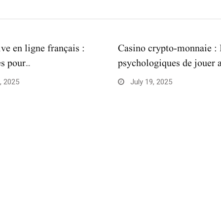
ve en ligne français :
Casino crypto-monnaie :
es pour…
psychologiques de jouer 
, 2025
July 19, 2025