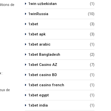
1win uzbekistan
(1)
itions de
1winRussia
(10)
1xbet
(3)
1xbet apk
(3)
1xbet arabic
(1)
1xbet Bangladesh
(2)
1xbet Casino AZ
(7)
 :
1xbet casino BD
(1)
1xbet casino french
(1)
eux de
1xbet egypt
(1)
1xbet india
(1)