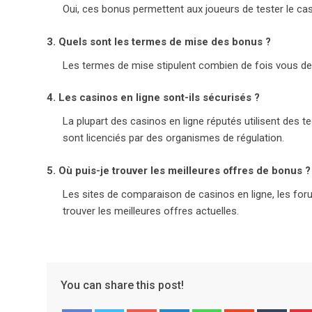
Oui, ces bonus permettent aux joueurs de tester le casi
3. Quels sont les termes de mise des bonus ?
Les termes de mise stipulent combien de fois vous dev
4. Les casinos en ligne sont-ils sécurisés ?
La plupart des casinos en ligne réputés utilisent des t
sont licenciés par des organismes de régulation.
5. Où puis-je trouver les meilleures offres de bonus ?
Les sites de comparaison de casinos en ligne, les foru
trouver les meilleures offres actuelles.
You can share this post!