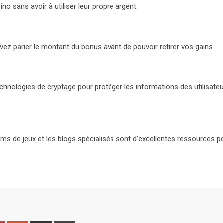
no sans avoir à utiliser leur propre argent.
ez parier le montant du bonus avant de pouvoir retirer vos gains.
echnologies de cryptage pour protéger les informations des utilisateu
ms de jeux et les blogs spécialisés sont d’excellentes ressources p