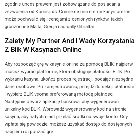
zgodnie unces prawem jest zobowiązane do posiadania
zezwolenia od Komisji ds. Crème de una crème kasyn on-line
może pochwalić się licencjami z cenionych rynków, takich
grunzochse Malta, Grecja i actually Gibraltar.
Zalety My Partner And I Wady Korzystania
Z Blik W Kasynach Online
Aby rozpocząć grę w kasynie online za pomocą BLIK, najpierw
musisz wybrać platformę, która obsługuje płatności BLIK. Po
wybraniu kasyna, ukończ proces rejestracji, podając niezbędne
dane osobowe. Po zarejestrowaniu, przejdź do sekcji płatności
i wybierz BLIK veoma preferowaną metodę płatności.
Następnie otwórz aplikację bankową, aby wygenerować
unikalny kod BLIK. Wprowadź wygenerowany kod na stronie
kasyna, aby natychmiast przelać środki na swoje konto. Gdy
wpłata się powiedzie, możesz uzyskać dostęp do dostępnych
habgier i rozpocząć grę.