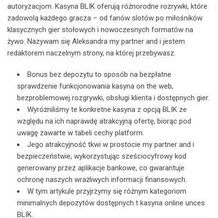
autoryzacjom. Kasyna BLIK oferują różnorodne rozrywki, które
zadowolą każdego gracza – od fanów slotów po miłośników
klasycznych gier stołowych i nowoczesnych formatów na
żywo. Nazywam się Aleksandra my partner and i jestem
redaktorem naczelnym strony, na której przebywasz.
Bonus bez depozytu to sposób na bezpłatne
sprawdzenie funkcjonowania kasyna on the web,
bezproblemowej rozgrywki, obsługi klienta i dostępnych gier.
Wyróżniliśmy te konkretne kasyna z opcją BLIK ze
względu na ich naprawdę atrakcyjną ofertę, biorąc pod
uwagę zawarte w tabeli cechy platform.
Jego atrakcyjność tkwi w prostocie my partner and i
bezpieczeństwie, wykorzystując sześciocyfrowy kod
generowany przez aplikacje bankowe, co gwarantuje
ochronę naszych wrażliwych informacji finansowych.
W tym artykule przyjrzymy się różnym kategoriom
minimalnych depozytów dostępnych t kasyna online unces
BLIK.