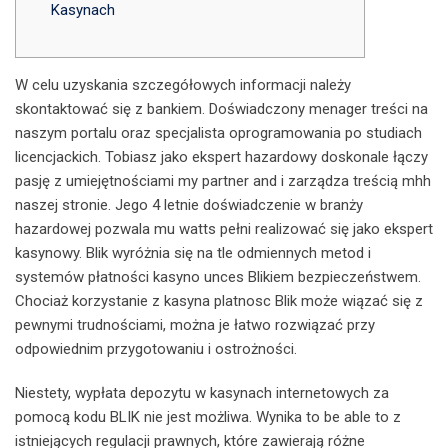
Kasynach
W celu uzyskania szczegółowych informacji należy
skontaktować się z bankiem. Doświadczony menager treści na
naszym portalu oraz specjalista oprogramowania po studiach
licencjackich. Tobiasz jako ekspert hazardowy doskonale łączy
pasję z umiejętnościami my partner and i zarządza treścią mhh
naszej stronie. Jego 4 letnie doświadczenie w branży
hazardowej pozwala mu watts pełni realizować się jako ekspert
kasynowy. Blik wyróżnia się na tle odmiennych metod i
systemów płatności kasyno unces Blikiem bezpieczeństwem.
Chociaż korzystanie z kasyna platnosc Blik może wiązać się z
pewnymi trudnościami, można je łatwo rozwiązać przy
odpowiednim przygotowaniu i ostrożności.
Niestety, wypłata depozytu w kasynach internetowych za
pomocą kodu BLIK nie jest możliwa. Wynika to be able to z
istniejących regulacji prawnych, które zawierają różne