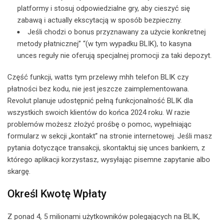
platformy i stosuj odpowiedzialne gry, aby cieszyć się
zabawą i actually ekscytacją w sposób bezpieczny.
Jeśli chodzi o bonus przyznawany za użycie konkretnej
metody płatnicznej” “(w tym wypadku BLIK), to kasyna
unces reguły nie oferują specjalnej promocji za taki depozyt.
Część funkcji, watts tym przelewy mhh telefon BLIK czy
płatności bez kodu, nie jest jeszcze zaimplementowana.
Revolut planuje udostępnić pełną funkcjonalność BLIK dla
wszystkich swoich klientów do końca 2024 roku. W razie
problemów możesz złożyć prośbę o pomoc, wypełniając
formularz w sekcji „kontakt” na stronie internetowej. Jeśli masz
pytania dotyczące transakcji, skontaktuj się unces bankiem, z
którego aplikacji korzystasz, wysyłając pisemne zapytanie albo
skargę.
Określ Kwotę Wpłaty
Z ponad 4, 5 milionami użytkowników polegających na BLIK,