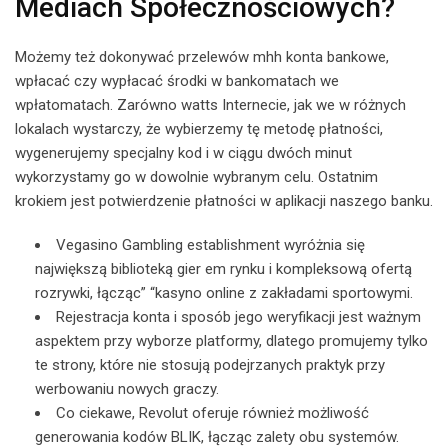
Mediach Społecznościowych?
Możemy też dokonywać przelewów mhh konta bankowe,
wpłacać czy wypłacać środki w bankomatach we
wpłatomatach. Zarówno watts Internecie, jak we w różnych
lokalach wystarczy, że wybierzemy tę metodę płatności,
wygenerujemy specjalny kod i w ciągu dwóch minut
wykorzystamy go w dowolnie wybranym celu. Ostatnim
krokiem jest potwierdzenie płatności w aplikacji naszego banku.
Vegasino Gambling establishment wyróżnia się
największą biblioteką gier em rynku i kompleksową ofertą
rozrywki, łącząc” “kasyno online z zakładami sportowymi.
Rejestracja konta i sposób jego weryfikacji jest ważnym
aspektem przy wyborze platformy, dlatego promujemy tylko
te strony, które nie stosują podejrzanych praktyk przy
werbowaniu nowych graczy.
Co ciekawe, Revolut oferuje również możliwość
generowania kodów BLIK, łącząc zalety obu systemów.