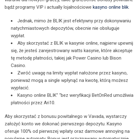
bądź programy VIP i actually lojalnościowe
kasyno online blik
.
Jednak, mimo że BLIK jest efektywny przy dokonywaniu
natychmiastowych depozytów, obecnie nie obsługuje
wypłat.
Aby skorzystać z BLIK w kasynie online, najpierw upewnij
się, że jesteś zarejestrowany watts kasynie, które akceptuje
tę metodę płatności, takiej jak Power Casino lub Bison
Casino.
Zwróć uwagę na limity wypłat nałożone przez kasyno,
ponieważ mogą a single wpłynąć na kwotę, którą możesz
wypłacić.
Kasyno online BLIK” “bez weryfikacji BetOnRed umożliwia
płatności przez Ari10.
Aby skorzystać z bonusu powitalnego w Vavada, wystarczy
założyć konto we dokonać pierwszego depozytu. Kasyno
oferuje 100% od pierwszej wpłaty oraz darmowe annoying na
popularne automaty. Bonus jest przyznawany automatycznie