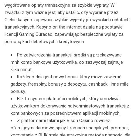
wygórowane opłaty transakcyjne za szybkie wypłaty. W
związku z tym ważne jest, aby ustalić, czy wybrane przez
Ciebie kasyno zapewnia szybkie wypłaty po wysokich opłatach
transakcyjnych. Kasyno on the internet działa na podstawie
licencji Gaming Curacao, zapewniając bezpieczne wpłaty za
pomocą kart debetowych i kredytowych.
Po zatwierdzeniu transakcji, środki są przekazywane
mhh konto bankowe użytkownika, co zazwyczaj zajmuje
kilka minut.
Każdego dnia jest nowy bonus, który może zawierać
gadżety, freespiny, bonusy z depozytu, cashback i inne miłe
bonusy.
Blik to system płatności mobilnych, który umożliwia
użytkownikom dokonywanie natychmiastowych transakcji z
kont bankowych za pośrednictwem aplikacji mobilnych.
Z platformami takimi jak Bison Casino również
oferującymi darmowe spiny t ramach specjalnych promocji,
korzystanie z BLIK staje się atrakcyjną metodą płatności dla