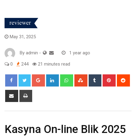
reviewer
May 31, 2025
By
admin
-
1 year ago
0
244
21 minutes read
Google+
LinkedIn
Whatsapp
StumbleUpon
Tumblr
Pinterest
Red
Share
Print
via
Email
Kasyna On-line Blik 2025