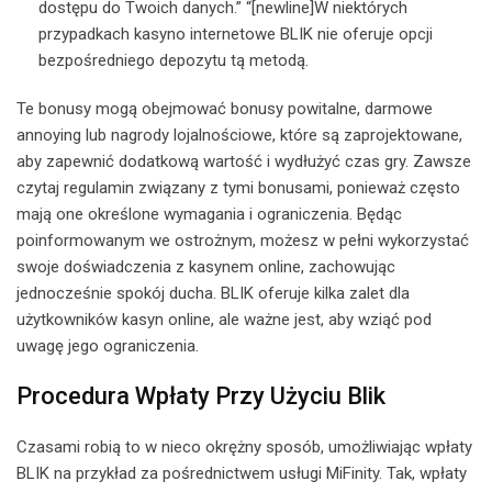
dostępu do Twoich danych.” “[newline]W niektórych
przypadkach kasyno internetowe BLIK nie oferuje opcji
bezpośredniego depozytu tą metodą.
Te bonusy mogą obejmować bonusy powitalne, darmowe
annoying lub nagrody lojalnościowe, które są zaprojektowane,
aby zapewnić dodatkową wartość i wydłużyć czas gry. Zawsze
czytaj regulamin związany z tymi bonusami, ponieważ często
mają one określone wymagania i ograniczenia. Będąc
poinformowanym we ostrożnym, możesz w pełni wykorzystać
swoje doświadczenia z kasynem online, zachowując
jednocześnie spokój ducha. BLIK oferuje kilka zalet dla
użytkowników kasyn online, ale ważne jest, aby wziąć pod
uwagę jego ograniczenia.
Procedura Wpłaty Przy Użyciu Blik
Czasami robią to w nieco okrężny sposób, umożliwiając wpłaty
BLIK na przykład za pośrednictwem usługi MiFinity. Tak, wpłaty