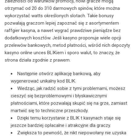
zależności od warunków promocji, nowi gracze mogą
otrzymać od 20 do 310 darmowych spinów, które można
wykorzystać watts określonych slotach. Takie bonusy
pozwalają graczom lepiej zapoznać się z asortymentem
raffgier kasyna, a nawet wygrać prawdziwe pieniądze bez
dodatkowych kosztów. Jeśli kasyno proponuje wiele opcji
przelewów bankowych, metod płatności, wśród nich depozyty
kasyno online unces BLIKiem i sporo walut, to znaczy, że
strona działa zgodnie z prawem.
Następnie otwórz aplikację bankową, aby
wygenerować unikalny kod BLIK.
Wiedząc, jak radzić sobie z tymi problemami, możesz
cieszyć się bezproblemowymi i błyskawicznymi
płatnościami, które pozwalają skupić się na grze, zamiast
martwić się to techniczne przeszkody.
Dzięki temu korzystanie z BLIK t kasynach staje się
jeszcze bardziej opłacalne i atrakcyjne dla graczy.
Zwiększa to pewność, że nikt niepowołany nie uzyska