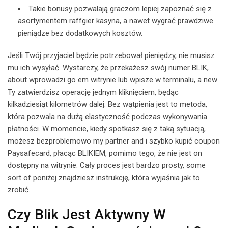
Takie bonusy pozwalają graczom lepiej zapoznać się z
asortymentem raffgier kasyna, a nawet wygrać prawdziwe
pieniądze bez dodatkowych kosztów.
Jeśli Twój przyjaciel będzie potrzebował pieniędzy, nie musisz
mu ich wysyłać. Wystarczy, że przekażesz swój numer BLIK,
about wprowadzi go em witrynie lub wpisze w terminalu, a new
Ty zatwierdzisz operację jednym kliknięciem, będąc
kilkadziesiąt kilometrów dalej. Bez wątpienia jest to metoda,
która pozwala na dużą elastyczność podczas wykonywania
płatności. W momencie, kiedy spotkasz się z taką sytuacją,
możesz bezproblemowo my partner and i szybko kupić coupon
Paysafecard, płacąc BLIKIEM, pomimo tego, że nie jest on
dostępny na witrynie. Cały proces jest bardzo prosty, some
sort of poniżej znajdziesz instrukcję, która wyjaśnia jak to
zrobić.
Czy Blik Jest Aktywny W