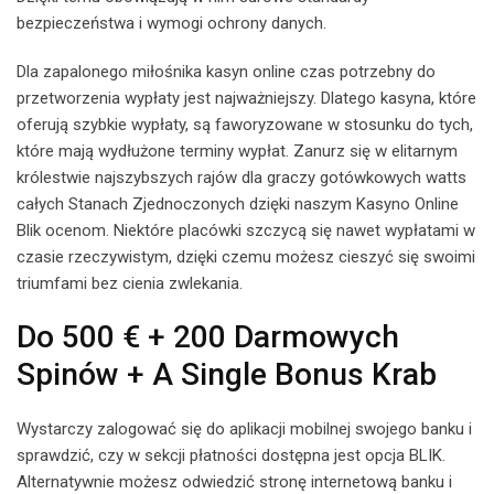
bezpieczeństwa i wymogi ochrony danych.
Dla zapalonego miłośnika kasyn online czas potrzebny do
przetworzenia wypłaty jest najważniejszy. Dlatego kasyna, które
oferują szybkie wypłaty, są faworyzowane w stosunku do tych,
które mają wydłużone terminy wypłat. Zanurz się w elitarnym
królestwie najszybszych rajów dla graczy gotówkowych watts
całych Stanach Zjednoczonych dzięki naszym Kasyno Online
Blik ocenom. Niektóre placówki szczycą się nawet wypłatami w
czasie rzeczywistym, dzięki czemu możesz cieszyć się swoimi
triumfami bez cienia zwlekania.
Do 500 € + 200 Darmowych
Spinów + A Single Bonus Krab
Wystarczy zalogować się do aplikacji mobilnej swojego banku i
sprawdzić, czy w sekcji płatności dostępna jest opcja BLIK.
Alternatywnie możesz odwiedzić stronę internetową banku i