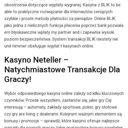
obostrzenia dotyczące wypłaty wygranej. Kasyna z BLIK to be
able to praktyczne rozwiązanie dla internautów ceniących
szybkie i proste metody płatności za pieniądze. Online BLIK
jako jedna z nielicznych funkcja płacenia poprzez bank pozwala
em błyskawiczne wpłaty my partner and i zapewnia wysoki
poziom bezpieczeństwa. System transakcji BLIK niestety nie
und nimmer obsługuje wypłat t kasynach online.
Kasyno Neteller –
Natychmiastowe Transakcje Dla
Graczy!
Wybór odpowiedniego kasyna online zależy od kilku kluczowych
czynników. Przede wszystkim, zastanów się, jakie gry Cię
interesują – automaty, zakłady sportowe, poker, gry stołowe
czy gry are living z dealerami. Kolejnym ważnym elementem są
bonusy i promocje – sprawdź, które kasyno oferuje najlepsze
warunki dla nowych graczy, takie grunzochse bonusy powitalne