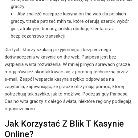
graczy.
Aby znaleźć najlepsze kasyna on the web dla polskich
graczy, trzeba patrzeć mhh te, które oferują szeroki wybór
gier, atrakcyjne bonusy, polską obsługę klienta oraz
bezpieczeństwo transakcji.
Dla tych, którzy szukają przyjemnego i bezpiecznego
doświadczenia w kasynie on the web, Paripesa jest bez
wątpienia warta rozważenia. W mniej pilnych sprawach gracze
mogą również skontaktować się z pomocą techniczną przez
e-mail. Zespół wsparcia kasyna szybko odpowiada na
zapytania, zapewniając, że gracze otrzymają pomoc, której
potrzebują tak szybko, jak to możliwe. Podczas gdy Paripesa
Casino wita graczy z całego świata, niektóre regiony podlegają
ograniczeniom.
Jak Korzystać Z Blik T Kasynie
Online?