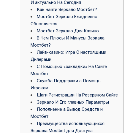
И актуально На Сегодня
Как найти Зеркало Мостбет?
Мостбет Зеркало Ежедневно
Обновляется
Мостбет Зеркало Для Казино
В Чем Плюсы И Минусы Зеркала
Мостбет?
Лайв-казино: Игра С настоящими
Дилерами
С Помощью «закладки» На Сайте
Мостбет
Служба Поддержки а Помощь
Игрокам
Шаги Регистрации На Резервном Сайте
Зеркало И Его главных Параметры
Пополнение а Вывод Средств и
Мостбет
Преимущества использующихся
Зеркала Mostbet для Доступа