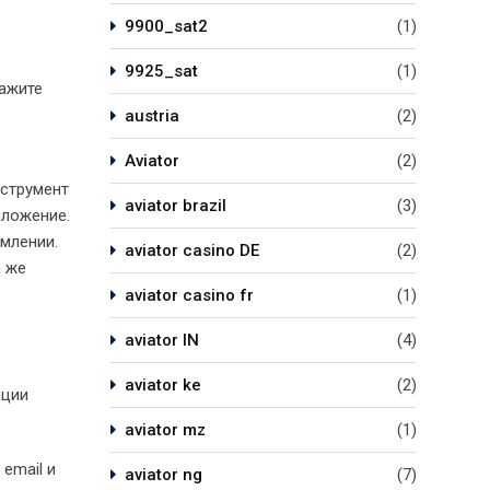
9900_sat2
(1)
9925_sat
(1)
кажите
austria
(2)
Aviator
(2)
нструмент
aviator brazil
(3)
иложение.
омлении.
aviator casino DE
(2)
а же
.
aviator casino fr
(1)
aviator IN
(4)
aviator ke
(2)
кции
aviator mz
(1)
email и
aviator ng
(7)