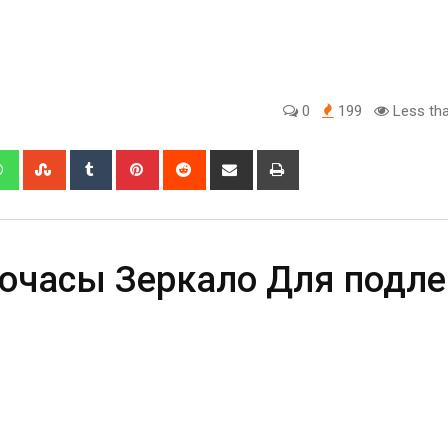
0
199
Less tha
edIn
Whatsapp
StumbleUpon
Tumblr
Pinterest
Reddit
Share
Print
via
Email
лочасы Зеркало Для подле