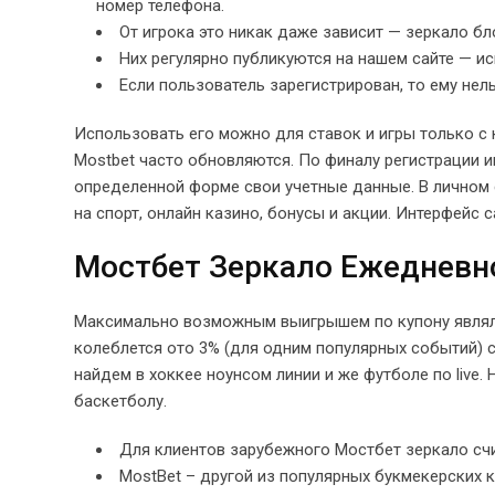
номер телефона.
От игрока это никак даже зависит — зеркало бл
Них регулярно публикуются на нашем сайте — ис
Если пользователь зарегистрирован, то ему не
Использовать его можно для ставок и игры только с 
Mostbet часто обновляются. По финалу регистрации и
определенной форме свои учетные данные. В личном 
на спорт, онлайн казино, бонусы и акции. Интерфейс
Мостбет Зеркало Ежедневн
Максимально возможным выигрышем по купону являла
колеблется ото 3% (для одним популярных событий) 
найдем в хоккее ноунсом линии и же футболе по live
баскетболу.
Для клиентов зарубежного Мостбет зеркало счи
MostBet – другой из популярных букмекерских 