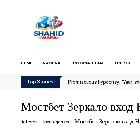
Skip
to
content
HOME
NATIONAL
INTERNATIONAL
SPORTS
Top Stories
Promiscuous hypocrisy: “Yaar, sh
Мостбет Зеркало вход
Мостбет Зеркало вход 
-
-
Home
Uncategorized