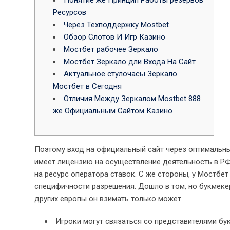
Ресурсов
Через Техподдержку Mostbet
Обзор Слотов И Игр Казино
Мостбет рабочее Зеркало
Мостбет Зеркало дли Входа На Сайт
Актуальное стулочасы Зеркало
Мостбет в Сегодня
Отличия Между Зеркалом Mostbet 888
же Официальным Сайтом Казино
Поэтому вход на официальный сайт через оптимальны
имеет лицензию на осуществление деятельность в РФ
на ресурс оператора ставок. С же стороны, у Мостбет
специфичности разрешения. Дошло в том, но букмекер
других европы он взимать только может.
Игроки могут связаться со представителями бу