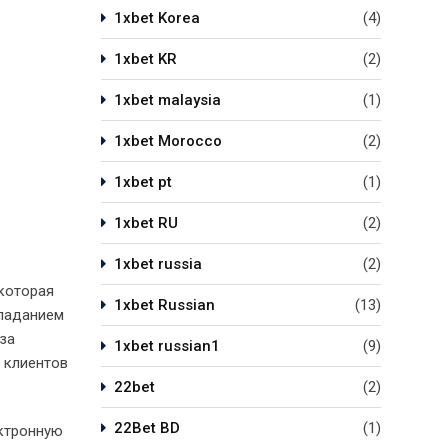
1xbet Korea
(4)
1xbet KR
(2)
1xbet malaysia
(1)
1xbet Morocco
(2)
1xbet pt
(1)
1xbet RU
(2)
1xbet russia
(2)
которая
1xbet Russian
(13)
опаданием
-за
1xbet russian1
(9)
 клиентов
22bet
(2)
22Bet BD
(1)
ектронную