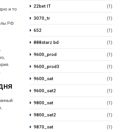
22bet IT
(1)
дно и то
3070_tr
(1)
елы РФ.
652
(1)
888starz bd
(1)
е
9600_prod
(1)
но,
ория.
9600_prod3
(1)
.
9600_sat
(1)
дня
9600_sat2
(1)
манный
9800_sat
(1)
,
9800_sat2
(1)
9870_sat
(1)