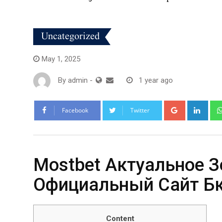
Uncategorized
May 1, 2025
By
admin
-
1 year ago
Google+
Link
Facebook
Twitter
Mostbet Актуальное 
Официальный Сайт Бк
Content