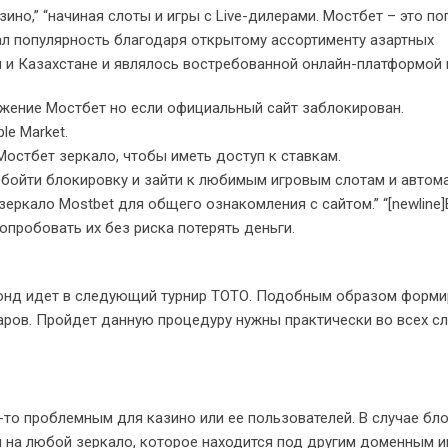
ино,” “начиная слоты и игры с Live-дилерами. Мостбет – это п
кал популярность благодаря открытому ассортименту азартных
и и Казахстане и являлось востребованной онлайн-платформой 
ожение Мостбет но если официальный сайт заблокирован.
le Market.
остбет зеркало, чтобы иметь доступ к ставкам.
бойти блокировку и зайти к любимым игровым слотам и автома
еркало Mostbet для общего ознакомления с сайтом.” “[newline]
опробовать их без риска потерять деньги.
 фонд идет в следующий турнир ТОТО. Подобным образом форми
ров. Пройдет данную процедуру нужны практически во всех сл
м-то проблемным для казино или ее пользователей. В случае бл
и на любой зеркало, которое находится под другим доменным и