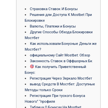
Страховка Ставок И Бонусы
Решения дли Доступа К Mostbet При
Блокировке
Валюты, Платежи и Бонусы
Другие Способы Обхода Блокировки
Мостбет
Как использовали Бонусные Деньги же
Мостбет?
официальному Сайт Mostbet: Обзор
Законность Ставок в Оффшорных Бк
Как получить Приветственный
Бонус:
Регистрация Через Зеркало Мостбет
вывод Средств В Мостбет: Доступные
Методы только Сроки
Регистрация При туского Бонуса
Нового” “профиля
Таблица О Бонусах На Mostbet