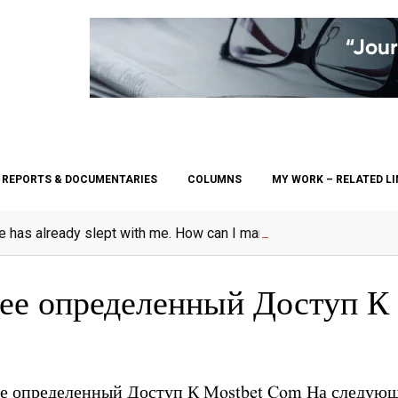
REPORTS & DOCUMENTARIES
COLUMNS
MY WORK – RELATED L
e has already slept with me. How can I marry her?”
чее определенный Доступ К
ее определенный Доступ К Mostbet Com На следую