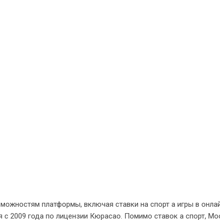
можностям платформы, включая ставки на спорт а игры в онла
 с 2009 года по лицензии Кюрасао. Помимо ставок а спорт, Мо