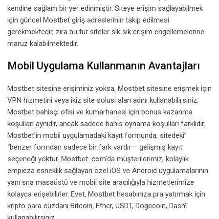
kendine sağlam bir yer edinmiştir. Siteye erişim sağlayabilmek
için güncel Mostbet giriş adreslerinin takip edilmesi
gerekmektedir, zira bu tür siteler sık sık erişim engellemelerine
maruz kalabilmektedir.
Mobil Uygulama Kullanmanın Avantajları
Mostbet sitesine erişiminiz yoksa, Mostbet sitesine erişmek için
VPN hizmetini veya ikiz site solusi alan adını kullanabilirsiniz.
Mostbet bahisçi ofisi ve kumarhanesi için bonus kazanma
koşulları aynıdır, ancak sadece bahis oynama koşulları farklıdır.
Mostbet’in mobil uygulamadaki kayıt formunda, sitedeki”
“benzer formdan sadece bir fark vardır – gelişmiş kayıt
seçeneği yoktur. Mostbet. com’da müşterilerimiz, kolaylık
empieza esneklik sağlayan özel iOS ve Android uygulamalarının
yanı sıra masaüstü ve mobil site aracılığıyla hizmetlerimize
kolayca erişebilirler. Evet, Mostbet hesabınıza pra yatırmak için
kripto para cüzdanı Bitcoin, Ether, USDT, Dogecoin, Dash’i
kullanabilirsiniz.