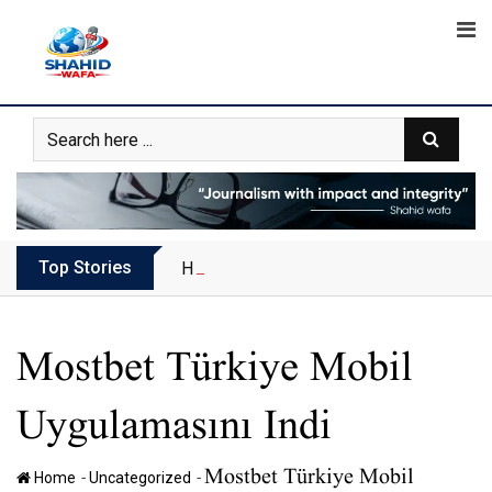
Skip
to
content
Top Stories
Have you heard about the “Chinese” dish
Mostbet Türkiye Mobil
Uygulamasını Indi
Mostbet Türkiye Mobil
-
-
Home
Uncategorized