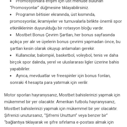
Promosyonlara erişim için üst menüde bulunan
“Promosyonlar” düğmesine tıklayabilirsiniz.
Programın bêtisier ekranında, üst kısmında,
promosyonlar, ikramiyeler ve turnuvalarla birlikte önemli spor
etkinliklerinin duyurulduğu bir rotasyon bloğu vardır.
Mostbet Bonus Çevrim Şartları, her bonus sayfasında
açıkça yer alır ve üyelerin bonus çevrimi yapmadan önce, bu
şartları kesin olarak okuyup anlamaları gerekir.
Kullanıcılar, balompié, basketbol, voleybol, tenis ve daha
birçok spor dalında, yerel ve uluslararası ligler üzerine bahis
yapabilirler.
Ayrıca, mevduatlar ve freespinler için bonus fonları,
sonraki 4 hesapta para yatırmak için verilir.
Motor sporları hayranıysanız, Mostbet bahislerinizi yapmak için
mükemmel bir yer olacaktır. Amerikan futbolu hayranıysanız,
Mostbet bahislerinizi yapmak için mükemmel bir yer olacaktır.
Şifrenizi unutursanız, “Şifremi Unuttum” veya benzer bir”
“bağlantıya tıklayarak ve şifre sıfırlama e-postası almak için