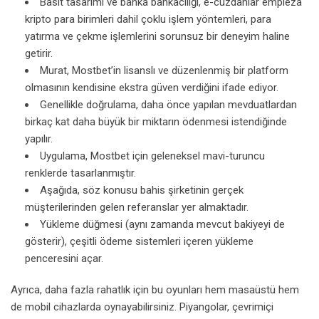
Basit tasarımı ve banka bankacılığı, e-cüzdanlar empieza
kripto para birimleri dahil çoklu işlem yöntemleri, para
yatırma ve çekme işlemlerini sorunsuz bir deneyim haline
getirir.
Murat, Mostbet’in lisanslı ve düzenlenmiş bir platform
olmasının kendisine ekstra güven verdiğini ifade ediyor.
Genellikle doğrulama, daha önce yapılan mevduatlardan
birkaç kat daha büyük bir miktarın ödenmesi istendiğinde
yapılır.
Uygulama, Mostbet için geleneksel mavi-turuncu
renklerde tasarlanmıştır.
Aşağıda, söz konusu bahis şirketinin gerçek
müşterilerinden gelen referanslar yer almaktadır.
Yükleme düğmesi (aynı zamanda mevcut bakiyeyi de
gösterir), çeşitli ödeme sistemleri içeren yükleme
penceresini açar.
Ayrıca, daha fazla rahatlık için bu oyunları hem masaüstü hem
de mobil cihazlarda oynayabilirsiniz. Piyangolar, çevrimiçi