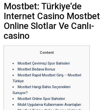
Mostbet: Türkiye’de
Internet Casino Mostbet
Online Slotlar Ve Canlı-
casino
Content
Mostbet Çevrimiçi Spor Bahisleri
Mostbet Bedava Bonus
Mostbet Rapid Mostbet Giriş – Mostbet
Türkiye
Mostbet Hangi Bahis Seçenekleri
Sunuyor?
Mostbet Online Spor Bahisleri
Mobil Uygulama Kullanmanın Avantajları