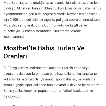
MostBet müşterisi geçtiğimiz ay oyunla ilgili olumlu izlenimlerini
paylaştı. Minimum bahis miktarı 10 Türk Lirasıdır ve bahis henüz
oynanmamışsa geri alım seçeneği vardır. Kaybedilen bahisler
için %100 iade edilebilir bir sigorta poliçesi sobre bulunmaktadır.
MostBet sah olarak Kıbrıs Cumhuriyeti’nde kayıtlıdır ve
düzenleyici Curacao tarafından uluslararası olarak
lisanslanmıştır.
Mostbet’te Bahis Türleri Ve
Oranları
Bu,” “uygulamayı indirmekten kaçınmak tercih eden veya
uygulamayla uyumlu olmayan bir cihaz kullanan kullanıcılar için
kullanışlı bir alternatiftir. Çevrimiçi spor bahisleri, milyonlarca
insanın çeşitli spor dallarına bahis oynadığı devasa bir sektördür.
Bahis yapılabilecek en popüler sporlar futbol, ​​basketbol ve
beyzboldur.