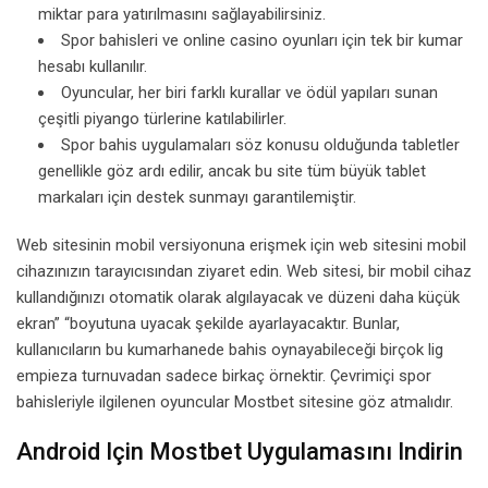
miktar para yatırılmasını sağlayabilirsiniz.
Spor bahisleri ve online casino oyunları için tek bir kumar
hesabı kullanılır.
Oyuncular, her biri farklı kurallar ve ödül yapıları sunan
çeşitli piyango türlerine katılabilirler.
Spor bahis uygulamaları söz konusu olduğunda tabletler
genellikle göz ardı edilir, ancak bu site tüm büyük tablet
markaları için destek sunmayı garantilemiştir.
Web sitesinin mobil versiyonuna erişmek için web sitesini mobil
cihazınızın tarayıcısından ziyaret edin. Web sitesi, bir mobil cihaz
kullandığınızı otomatik olarak algılayacak ve düzeni daha küçük
ekran” “boyutuna uyacak şekilde ayarlayacaktır. Bunlar,
kullanıcıların bu kumarhanede bahis oynayabileceği birçok lig
empieza turnuvadan sadece birkaç örnektir. Çevrimiçi spor
bahisleriyle ilgilenen oyuncular Mostbet sitesine göz atmalıdır.
Android Için Mostbet Uygulamasını Indirin