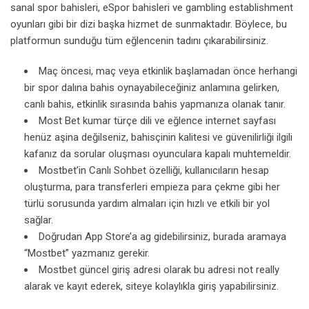
sanal spor bahisleri, eSpor bahisleri ve gambling establishment
oyunları gibi bir dizi başka hizmet de sunmaktadır. Böylece, bu
platformun sunduğu tüm eğlencenin tadını çıkarabilirsiniz.
Maç öncesi, maç veya etkinlik başlamadan önce herhangi
bir spor dalına bahis oynayabileceğiniz anlamına gelirken,
canlı bahis, etkinlik sırasında bahis yapmanıza olanak tanır.
Most Bet kumar türçe dili ve eğlence internet sayfası
henüz aşina değilseniz, bahisçinin kalitesi ve güvenilirliği ilgili
kafanız da sorular oluşması oyunculara kapalı muhtemeldir.
Mostbet’in Canlı Sohbet özelliği, kullanıcıların hesap
oluşturma, para transferleri empieza para çekme gibi her
türlü sorusunda yardım almaları için hızlı ve etkili bir yol
sağlar.
Doğrudan App Store’a ag gidebilirsiniz, burada aramaya
“Mostbet” yazmanız gerekir.
Mostbet güncel giriş adresi olarak bu adresi not really
alarak ve kayıt ederek, siteye kolaylıkla giriş yapabilirsiniz.