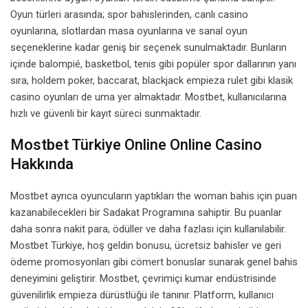
Oyun türleri arasında; spor bahislerinden, canlı casino
oyunlarına, slotlardan masa oyunlarına ve sanal oyun
seçeneklerine kadar geniş bir seçenek sunulmaktadır. Bunların
içinde balompié, basketbol, tenis gibi popüler spor dallarının yanı
sıra, holdem poker, baccarat, blackjack empieza rulet gibi klasik
casino oyunları de uma yer almaktadır. Mostbet, kullanıcılarına
hızlı ve güvenli bir kayıt süreci sunmaktadır.
Mostbet Türkiye Online Online Casino
Hakkında
Mostbet ayrıca oyuncuların yaptıkları the woman bahis için puan
kazanabilecekleri bir Sadakat Programına sahiptir. Bu puanlar
daha sonra nakit para, ödüller ve daha fazlası için kullanılabilir.
Mostbet Türkiye, hoş geldin bonusu, ücretsiz bahisler ve geri
ödeme promosyonları gibi cömert bonuslar sunarak genel bahis
deneyimini geliştirir. Mostbet, çevrimiçi kumar endüstrisinde
güvenilirlik empieza dürüstlüğü ile tanınır. Platform, kullanıcı