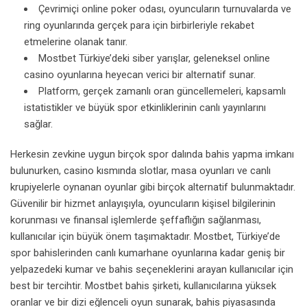
Çevrimiçi online poker odası, oyuncuların turnuvalarda ve
ring oyunlarında gerçek para için birbirleriyle rekabet
etmelerine olanak tanır.
Mostbet Türkiye’deki siber yarışlar, geleneksel online
casino oyunlarına heyecan verici bir alternatif sunar.
Platform, gerçek zamanlı oran güncellemeleri, kapsamlı
istatistikler ve büyük spor etkinliklerinin canlı yayınlarını
sağlar.
Herkesin zevkine uygun birçok spor dalında bahis yapma imkanı
bulunurken, casino kısmında slotlar, masa oyunları ve canlı
krupiyelerle oynanan oyunlar gibi birçok alternatif bulunmaktadır.
Güvenilir bir hizmet anlayışıyla, oyuncuların kişisel bilgilerinin
korunması ve finansal işlemlerde şeffaflığın sağlanması,
kullanıcılar için büyük önem taşımaktadır. Mostbet, Türkiye’de
spor bahislerinden canlı kumarhane oyunlarına kadar geniş bir
yelpazedeki kumar ve bahis seçeneklerini arayan kullanıcılar için
best bir tercihtir. Mostbet bahis şirketi, kullanıcılarına yüksek
oranlar ve bir dizi eğlenceli oyun sunarak, bahis piyasasında