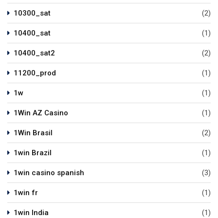
10300_sat
(2)
10400_sat
(1)
10400_sat2
(2)
11200_prod
(1)
1w
(1)
1Win AZ Casino
(1)
1Win Brasil
(2)
1win Brazil
(1)
1win casino spanish
(3)
1win fr
(1)
1win India
(1)