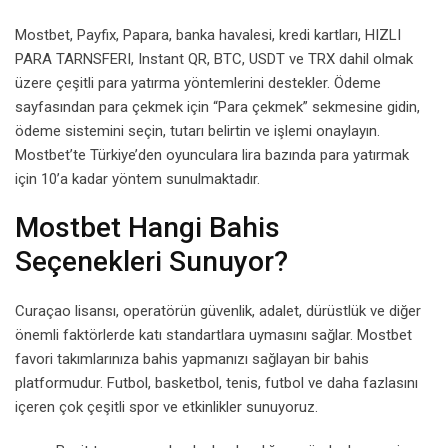
Mostbet, Payfix, Papara, banka havalesi, kredi kartları, HIZLI
PARA TARNSFERI, Instant QR, BTC, USDT ve TRX dahil olmak
üzere çeşitli para yatırma yöntemlerini destekler. Ödeme
sayfasından para çekmek için “Para çekmek” sekmesine gidin,
ödeme sistemini seçin, tutarı belirtin ve işlemi onaylayın.
Mostbet’te Türkiye’den oyunculara lira bazında para yatırmak
için 10’a kadar yöntem sunulmaktadır.
Mostbet Hangi Bahis
Seçenekleri Sunuyor?
Curaçao lisansı, operatörün güvenlik, adalet, dürüstlük ve diğer
önemli faktörlerde katı standartlara uymasını sağlar. Mostbet
favori takımlarınıza bahis yapmanızı sağlayan bir bahis
platformudur. Futbol, basketbol, tenis, futbol ve daha fazlasını
içeren çok çeşitli spor ve etkinlikler sunuyoruz.