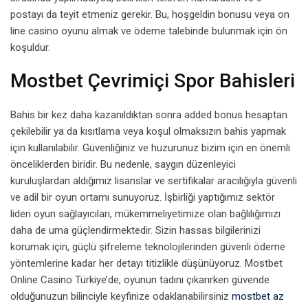
postayı da teyit etmeniz gerekir. Bu, hoşgeldin bonusu veya on
line casino oyunu almak ve ödeme talebinde bulunmak için ön
koşuldur.
Mostbet Çevrimiçi Spor Bahisleri
Bahis bir kez daha kazanıldıktan sonra added bonus hesaptan
çekilebilir ya da kısıtlama veya koşul olmaksızın bahis yapmak
için kullanılabilir. Güvenliğiniz ve huzurunuz bizim için en önemli
önceliklerden biridir. Bu nedenle, saygın düzenleyici
kuruluşlardan aldığımız lisanslar ve sertifikalar aracılığıyla güvenli
ve adil bir oyun ortamı sunuyoruz. İşbirliği yaptığımız sektör
lideri oyun sağlayıcıları, mükemmeliyetimize olan bağlılığımızı
daha de uma güçlendirmektedir. Sizin hassas bilgilerinizi
korumak için, güçlü şifreleme teknolojilerinden güvenli ödeme
yöntemlerine kadar her detayı titizlikle düşünüyoruz. Mostbet
Online Casino Türkiye’de, oyunun tadını çıkarırken güvende
olduğunuzun bilinciyle keyfinize odaklanabilirsiniz
mostbet az