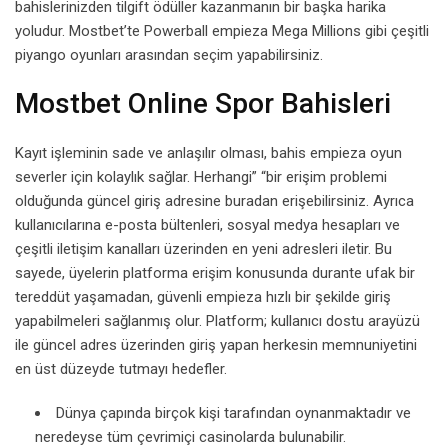
bahislerinizden tilgift ödüller kazanmanın bir başka harika
yoludur. Mostbet’te Powerball empieza Mega Millions gibi çeşitli
piyango oyunları arasından seçim yapabilirsiniz.
Mostbet Online Spor Bahisleri
Kayıt işleminin sade ve anlaşılır olması, bahis empieza oyun
severler için kolaylık sağlar. Herhangi” “bir erişim problemi
olduğunda güncel giriş adresine buradan erişebilirsiniz. Ayrıca
kullanıcılarına e-posta bültenleri, sosyal medya hesapları ve
çeşitli iletişim kanalları üzerinden en yeni adresleri iletir. Bu
sayede, üyelerin platforma erişim konusunda durante ufak bir
tereddüt yaşamadan, güvenli empieza hızlı bir şekilde giriş
yapabilmeleri sağlanmış olur. Platform; kullanıcı dostu arayüzü
ile güncel adres üzerinden giriş yapan herkesin memnuniyetini
en üst düzeyde tutmayı hedefler.
Dünya çapında birçok kişi tarafından oynanmaktadır ve
neredeyse tüm çevrimiçi casinolarda bulunabilir.