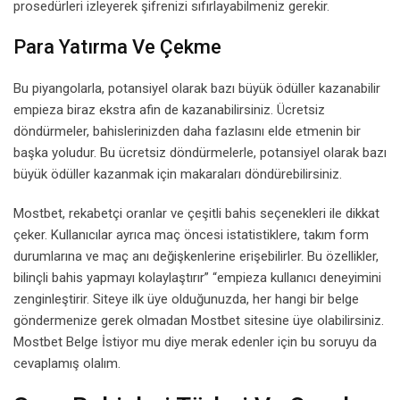
prosedürleri izleyerek şifrenizi sıfırlayabilmeniz gerekir.
Para Yatırma Ve Çekme
Bu piyangolarla, potansiyel olarak bazı büyük ödüller kazanabilir
empieza biraz ekstra afin de kazanabilirsiniz. Ücretsiz
döndürmeler, bahislerinizden daha fazlasını elde etmenin bir
başka yoludur. Bu ücretsiz döndürmelerle, potansiyel olarak bazı
büyük ödüller kazanmak için makaraları döndürebilirsiniz.
Mostbet, rekabetçi oranlar ve çeşitli bahis seçenekleri ile dikkat
çeker. Kullanıcılar ayrıca maç öncesi istatistiklere, takım form
durumlarına ve maç anı değişkenlerine erişebilirler. Bu özellikler,
bilinçli bahis yapmayı kolaylaştırır” “empieza kullanıcı deneyimini
zenginleştirir. Siteye ilk üye olduğunuzda, her hangi bir belge
göndermenize gerek olmadan Mostbet sitesine üye olabilirsiniz.
Mostbet Belge İstiyor mu diye merak edenler için bu soruyu da
cevaplamış olalım.