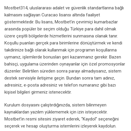
Mostbet314, uluslararası adalet ve güvenlik standartlarına bağlı
kalmasını sağlayan Curacao lisansı altında faaliyet
göstermektedir. Bu lisans, Mostbet’in çevrimiçi kumarbazlar
arasında popüler bir seçim olduğu Türkiye para dahil olmak
üzere çeşitli bölgelerde hizmetlerini sunmasına olanak tanır.
Koşullu puanları gerçek para birimlerine dönüştürmek ve kendi
takdirinize bağlı olarak kullanmak için programın koşullarına
uymanız, işlemlerde bonusları geri kazanmanız gerekir. Bazen
bahisçi, uygulama üzerinden oynayanlar için özel promosyonlar
düzenler. Belirtilen süreden sonra parayı almadıysanız, sistem
destek servisiyle iletişime geçin. Bundan sonra tam adınız,
adresiniz, e-posta adresiniz ve telefon numaranız gibi bazı
kişisel bilgileri girmeniz istenecektir.
Kurulum dosyasını çalıştırdığınızda, sistem bilinmeyen
kaynaklardan yazılım yüklememek için izin isteyecektir.
Mostbet’in resmi sitesini ziyaret ederek, “Kaydol” seçeneğini
seçerek ve hesap oluşturma istemlerini izleyerek kaydolun.