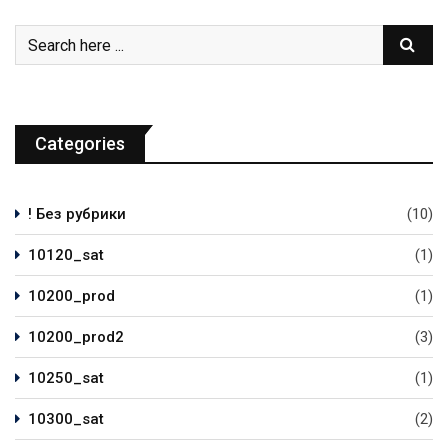
Categories
! Без рубрики
(10)
10120_sat
(1)
10200_prod
(1)
10200_prod2
(3)
10250_sat
(1)
10300_sat
(2)