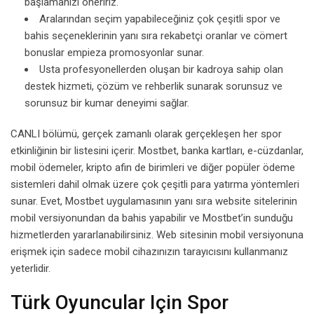
başlamanızı öneririz.
Aralarından seçim yapabileceğiniz çok çeşitli spor ve
bahis seçeneklerinin yanı sıra rekabetçi oranlar ve cömert
bonuslar empieza promosyonlar sunar.
Usta profesyonellerden oluşan bir kadroya sahip olan
destek hizmeti, çözüm ve rehberlik sunarak sorunsuz ve
sorunsuz bir kumar deneyimi sağlar.
CANLI bölümü, gerçek zamanlı olarak gerçekleşen her spor
etkinliğinin bir listesini içerir. Mostbet, banka kartları, e-cüzdanlar,
mobil ödemeler, kripto afin de birimleri ve diğer popüler ödeme
sistemleri dahil olmak üzere çok çeşitli para yatırma yöntemleri
sunar. Evet, Mostbet uygulamasının yanı sıra website sitelerinin
mobil versiyonundan da bahis yapabilir ve Mostbet’in sunduğu
hizmetlerden yararlanabilirsiniz. Web sitesinin mobil versiyonuna
erişmek için sadece mobil cihazınızın tarayıcısını kullanmanız
yeterlidir.
Türk Oyuncular Için Spor