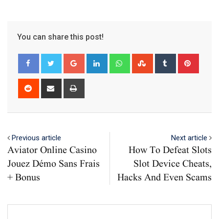
You can share this post!
Google+
LinkedIn
Whatsapp
StumbleUpon
Tumblr
Pinter
Reddit
Share
Print
via
Email
Previous article
Next article
Aviator Online Casino
How To Defeat Slots
Jouez Démo Sans Frais
Slot Device Cheats,
+ Bonus
Hacks And Even Scams