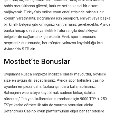
bahis meraklılarına güvenli, karlı ve nefes kesici bir ortam
sağlayarak, Türkiye’nin online oyun endüstrisinde rakipsiz bir
konum yaratmaktır. Doğrulama için pasaport, ehliyet veya başka
bir kimlik belgesi gibi kimliğinizi kanıtlamanız gerekecektir. Ayrıca
banka hesap özeti veya elektrik faturası gibi destekleyici
belgeler de sağlamanız gerekebilir. Evet, spor bonusunu
seçmeniz durumunda, her müşteri yalnızca kaydolduğu için
Aviator’da 5 FB alır.
Mostbet’te Bonuslar
Uygulama Rusça empieza İngilizce olarak mevcuttur, böylece
size en uygun dili seçebilirsiniz. Ayrıca spor bahisleri, casino
oyunları empieza daha fazlası için para kullanabilirsiniz.
Bahisçinin web siteye kaydolmak sadece birkaç dakika
sürerken,” “en yeni kullanıcılar kumarhane için 9000 TRY + 250
FS’ye kadar cömert ilk afin de yatırma bonusları alırlar.
Betandreas Casino oyun platformunun diğer benzer sitelere