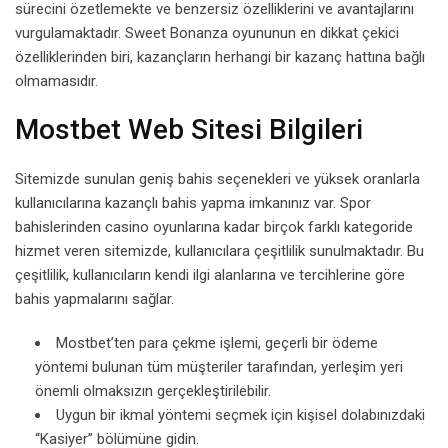
sürecini özetlemekte ve benzersiz özelliklerini ve avantajlarını
vurgulamaktadır. Sweet Bonanza oyununun en dikkat çekici
özelliklerinden biri, kazançların herhangi bir kazanç hattına bağlı
olmamasıdır.
Mostbet Web Sitesi Bilgileri
Sitemizde sunulan geniş bahis seçenekleri ve yüksek oranlarla
kullanıcılarına kazançlı bahis yapma imkanınız var. Spor
bahislerinden casino oyunlarına kadar birçok farklı kategoride
hizmet veren sitemizde, kullanıcılara çeşitlilik sunulmaktadır. Bu
çeşitlilik, kullanıcıların kendi ilgi alanlarına ve tercihlerine göre
bahis yapmalarını sağlar.
Mostbet’ten para çekme işlemi, geçerli bir ödeme
yöntemi bulunan tüm müşteriler tarafından, yerleşim yeri
önemli olmaksızın gerçekleştirilebilir.
Uygun bir ikmal yöntemi seçmek için kişisel dolabınızdaki
“Kasiyer” bölümüne gidin.