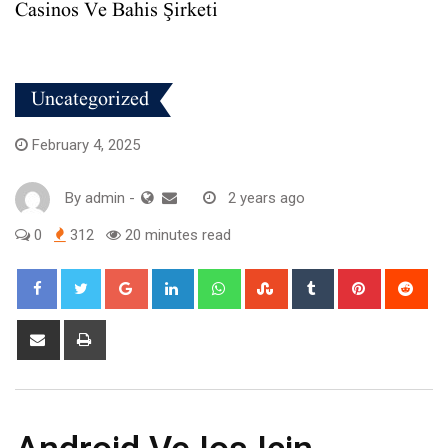
Casinos Ve Bahis Şirketi
Uncategorized
February 4, 2025
By
admin
-
2 years ago
0
312
20 minutes read
Google+
LinkedIn
Whatsapp
StumbleUpon
Tumblr
Pinterest
Red
Share
Print
via
Email