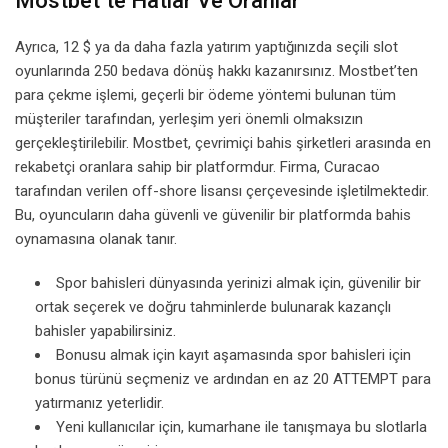
Mostbet’te Hatlar Ve Oranlar
Ayrıca, 12 $ ya da daha fazla yatırım yaptığınızda seçili slot
oyunlarında 250 bedava dönüş hakkı kazanırsınız. Mostbet’ten
para çekme işlemi, geçerli bir ödeme yöntemi bulunan tüm
müşteriler tarafından, yerleşim yeri önemli olmaksızın
gerçekleştirilebilir. Mostbet, çevrimiçi bahis şirketleri arasında en
rekabetçi oranlara sahip bir platformdur. Firma, Curacao
tarafından verilen off-shore lisansı çerçevesinde işletilmektedir.
Bu, oyuncuların daha güvenli ve güvenilir bir platformda bahis
oynamasına olanak tanır.
Spor bahisleri dünyasında yerinizi almak için, güvenilir bir
ortak seçerek ve doğru tahminlerde bulunarak kazançlı
bahisler yapabilirsiniz.
Bonusu almak için kayıt aşamasında spor bahisleri için
bonus türünü seçmeniz ve ardından en az 20 ATTEMPT para
yatırmanız yeterlidir.
Yeni kullanıcılar için, kumarhane ile tanışmaya bu slotlarla