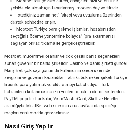
Mostbet’teki çözüm süreci, endişeleri hızlı ve etkili bir
şekilde ele almak için tasarlanmış, modern day ve titizdir.
İstediğiniz zaman net” “sitesi veya uygulama üzerinden
destek sohbetine erişin.
Mostbet Turkiye para çekme işlemleri, hesabınızdan
seçtiğiniz ödeme yöntemine kolayca” “pra aktarmanızı
sağlayan birkaç tıklama ile gerçekleştirilebilir.
Mostbet, mükemmel oranlar ve çok çeşitli bahis seçenekleri
sunan güvenilir bir bahis şirketidir. Casino ve bahis şirketi güncel
Many Bet, çok sayı günün da kullanıcının ojeda üzerinde
sevgisini ve güvenini kazandılar. Tabii ki, bukmeker şirketi Türkiye
lirası ile para yatırmak ve elde etmeyi kabul ediyor. Türk
bahisçilerin kullanmasına izin verilen popüler ödeme sistemleri;
PayTM, popüler bankalar, Visa/MasterCard, Skrill ve Neteller
aracılığıyla. MostBet web sitesinin ana sayfasında spicilège
maçları canlı modda göreceksiniz.
Nasıl Giriş Yapılır