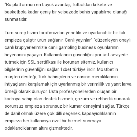
“Bu platformun en büyük avantajı, futboldan krikete ve
basketbola kadar geniş bir yelpazede bahis yapabilme olanağı
sunmasıdır.
Tüm süreç bizim tarafımızdan yönetilir ve uyarlanabilir bir tak
empieza çalıştır ürün sağlanır. Canlı yayınlar” “düzenleyen onaylı
canlı krupiyerlerimizle canlı gambling business oyunlarının
heyecanını yaşayın. Kullanıcılarının güvenliğini por üst seviyede
tutmak için SSL sertifikası ile korunan sitemiz, kullanıcı
bilgilerinin güvenliğini sağlar 1xbet türkiye indir. Mostbet’in
müşteri desteği, Türk bahisçilerin ve casino meraklılarının
ihtiyaçlarını karşılamak için uyarlanmış bir verimlilik ve yanıt larva
örneği olarak duruyor. Usta profesyonellerden oluşan bir
kadroya sahip olan destek hizmeti, çözüm ve rehberlik sunarak
sorunsuz empieza sorunsuz bir kumar deneyimi sağlar. Türkçe
de dahil olmak üzere çok dilli seçenek, kapsayıcılıklarının
empieza her kullanıcıya özel bir hizmet sunmaya
odaklandıklarının altını çizmektedir.