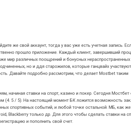
дите же свой аккаунт, тогда у вас уже есть учетная запись. Ес
ственно прошло приложение. Каждый клиент, завершивший про
аже мир различных поощрений и бонусных нераспространенных
одчиненных, но и ддя старожилов, которые ганцвайх участвуют
сть. Давайте подробно рассмотрим, что делает Mostbet таким
м, начиная ставки на спорт, казино и покер. Сегодня Мостбет 
м (4. 5 / 5). На настоящий момент БК ложится возможность за
ных спортивных событий, и любой точке остальной. МБ, как же
oid, Blackberry только др. Для этого чтобы сделать ставки на с
егистрацию и пополнить свой счет.