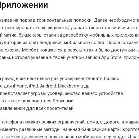
Приложении
 нажав на подряд горизонтальные полоски. Далее необходимо 
отрегулировать коэффициенты, указать типов ставки и считать
й матча, букмекеры стали за разработку мобильных приложений
аудитории за счет внедрения мобильного софта. После сохран
риложение Мосбет покажется в результатах и было доступным к
раны, которая указана в твоей учетной записи App Store, прило
 раунд и же несколько раз усовершенствовать баланс.
ля iPhone, iPad, Android, Blackberry а др.
представляет угрозы усовершенство вашего устройства.
ько также пользоваться бонусами.
азвлечений ддя всех посетителей.
 телефона никаких всяких ограничений, дома, в дороге, а машин
рименять различные методы, начиная банковские карты, крипт
 также предназначена оплата через мобильные переводы. Для 