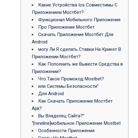
Какие Устройства Ios Совместимы С
Приложением Мостбет?
Функционал Мобильного Приложения
Про Приложение Мостбет
Скачать Приложение Мостбет Для
Android
могу Ли Я сделать Ставки На Крикет В
Приложении Мостбет?
Как Пополнить же Вывести Средства в
Приложении?
Что Такое Промокод Mostbet?
или Системы Безопасности”
Для Android
Как Скачать Приложение Мостбет
Apk?
Вы Владелец Сайта?”
“[newline]мобильное Приложение Mostbet
Особенности Приложения
Слоты На Mostbet