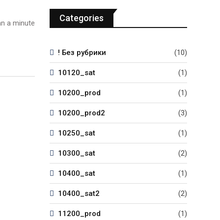
Categories
n a minute
! Без рубрики
(10)
10120_sat
(1)
10200_prod
(1)
10200_prod2
(3)
10250_sat
(1)
10300_sat
(2)
10400_sat
(1)
10400_sat2
(2)
11200_prod
(1)