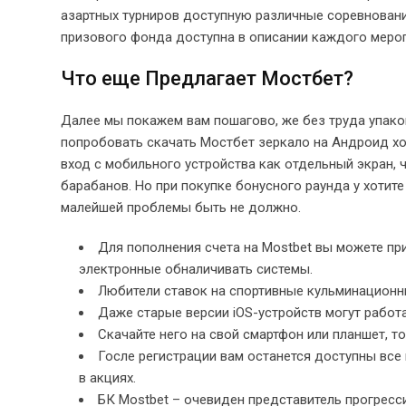
азартных турниров доступную различные соревновани
призового фонда доступна в описании каждого мероп
Что еще Предлагает Мостбет?
Далее мы покажем вам пошагово, же без труда упако
попробовать скачать Мостбет зеркало на Андроид х
вход с мобильного устройства как отдельный экран,
барабанов. Но при покупке бонусного раунда у хотит
малейшей проблемы быть не должно.
Для пополнения счета на Mostbet вы можете пр
электронные обналичивать системы.
Любители ставок на спортивные кульминационны
Даже старые версии iOS-устройств могут работа
Скачайте него на свой смартфон или планшет, т
Госле регистрации вам останется доступны все 
в акциях.
БК Mostbet – очевиден представитель прогресс