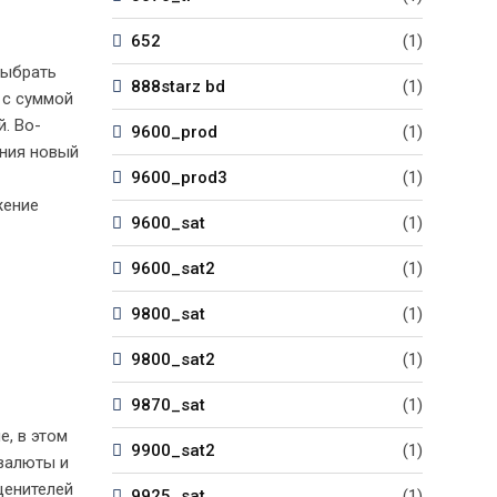
652
(1)
выбрать
888starz bd
(1)
 с суммой
. Во-
9600_prod
(1)
ения новый
9600_prod3
(1)
жение
9600_sat
(1)
9600_sat2
(1)
9800_sat
(1)
9800_sat2
(1)
9870_sat
(1)
е, в этом
9900_sat2
(1)
овалюты и
ценителей
9925_sat
(1)