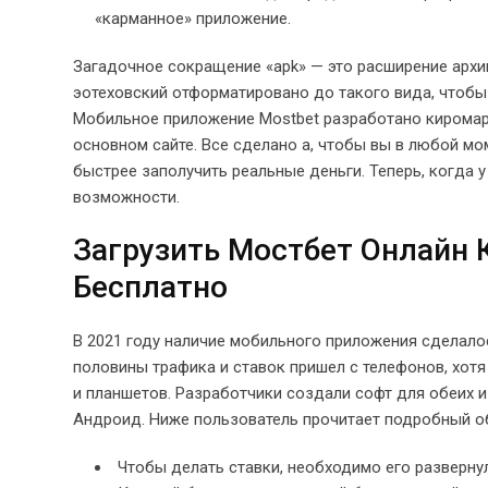
«карманное» приложение.
Загадочное сокращение «apk» — это расширение архи
эотеховский отформатировано до такого вида, чтобы 
Мобильное приложение Mostbet разработано киромар
основном сайте. Все сделано а, чтобы вы в любой мо
быстрее заполучить реальные деньги. Теперь, когда 
возможности.
Загрузить Мостбет Онлайн 
Бесплатно
В 2021 году наличие мобильного приложения сделал
половины трафика и ставок пришел с телефонов, хо
и планшетов. Разработчики создали софт для обеих и
Андроид. Ниже пользователь прочитает подробный о
Чтобы делать ставки, необходимо его развернул