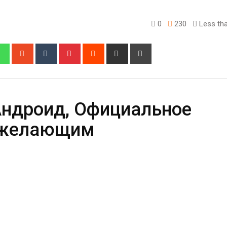
0
230
Less tha
edIn
Whatsapp
StumbleUpon
Tumblr
Pinterest
Reddit
Share
Print
via
Email
Андроид, Официальное
 желающим