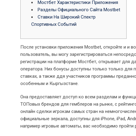
Мостбет Характеристики Приложения
Разделы Официального Сайта Mostbet
Ставки На Широкий Спектр
Спортивных Событий
После установки приложения Mostbet, откройте и и вой
пользователь, вы могу зарегистрироваться непосред
регистрации на платформе Мостбет, открывает для д
оператора. Них бонусы доступны только только для п
ставках, а также ддя участников программы преданно
особенным и Кыргызстане.
Она предоставляет доступ ко всем разделам и функция
ТОПовых брендов для гемблеров на рынке, с рейтинго
онлайн сделки игрокам самых стран на немногочислен
официальные зеркала, доступны для iPhone, iPad, Andr
например игровые автоматы, вас необходимо пройти р