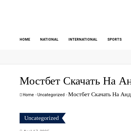
Skip
to
content
HOME
NATIONAL
INTERNATIONAL
SPORTS
Мостбет Скачать На Ан
Мостбет Скачать На Анд
-
-
Home
Uncategorized
Uncategorized