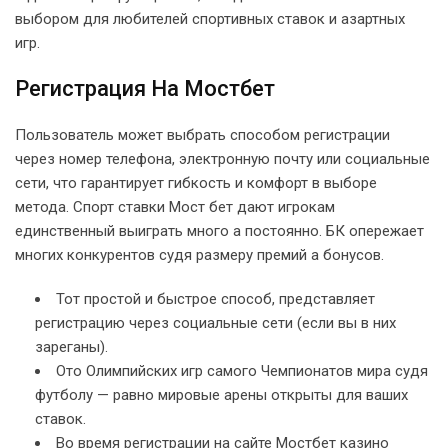
выбором для любителей спортивных ставок и азартных
игр.
Регистрация На Мостбет
Пользователь может выбрать способом регистрации
через номер телефона, электронную почту или социальные
сети, что гарантирует гибкость и комфорт в выборе
метода. Спорт ставки Мост бет дают игрокам
единственный выиграть много а постоянно. БК опережает
многих конкурентов судя размеру премий а бонусов.
Тот простой и быстрое способ, представляет
регистрацию через социальные сети (если вы в них
зареганы).
Ото Олимпийских игр самого Чемпионатов мира судя
футболу — равно мировые арены открыты для ваших
ставок.
Во время регистрации на сайте Мостбет казино