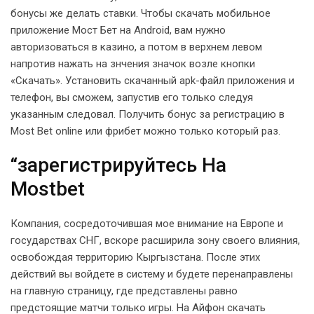
бонусы же делать ставки. Чтобы скачать мобильное
приложение Мост Бет на Android, вам нужно
авторизоваться в казино, а потом в верхнем левом
напротив нажать на знчения значок возле кнопки
«Скачать». Установить скачанный apk-файл приложения и
телефон, вы сможем, запустив его только следуя
указанным следовал. Получить бонус за регистрацию в
Most Bet online или фрибет можно только который раз.
“зарегистрируйтесь На
Mostbet
Компания, сосредоточившая мое внимание на Европе и
государствах СНГ, вскоре расширила зону своего влияния,
освобождая территорию Кыргызстана. После этих
действий вы войдете в систему и будете перенаправлены
на главную страницу, где представлены равно
предстоящие матчи только игры. На Айфон скачать