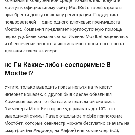
компании и конкурентной среде. Узнайте, как получить
доступ к официальному сайту MostBet в твоей стране и
приобрести доступ к экрану регистрации. Поддержка
пользователей — одно одного ключевых преимуществ
Mostbet. Компания предлагает круглосуточную помощь
через удобные каналы связи. Именно Mostbet нацелилась
и обеспечение легкого а инстинктивно-понятного опыта
делания ставок на спорт.
не Ли Какие-либо неоспоримые В
Mostbet?
Учтите, только выводить призы нельзя на ту карту/
интернет кошелек, с другой был сделан обналичил.
Комиссия зависит от банка или платежной системы,
букмекеры Мост Бет вправе удерживать до 10% ото
выводимой суммы. Разве отдельное mobile приложение
Мостбет, которые севилестр можете бесплатно скачать на
смартфон (на Андроид, на Айфон) или компьютер (iOS,