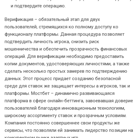
и подтвердите операцию.
Верификация – обязательный этап для двух
пользователей, стремящихся ко полному доступу ко
функционалу платформы. Данная процедура позволяет
подтвердить личность игрока, снизить риск
мошенничества и обеспечить прозрачность финансовых
операций. Для верификации необходимо предоставить
копии документов, удостоверяющих личностями, а также
сделать несколько простых замерев по подтверждению
данных. Этот процесс придает созданию безопасной
среде для ставок же защищает интересы а игроков, так и
платформы. Мостбет – динамично развивающаяся
платформа в сфере онлайн-беттинга, завоевавшая доверие
пользователей благодаря инновационным технологиям,
широкому ассортименту ставок и прозрачным условиям.
Компания постоянно совершеннее свои продукты же
сервисы, что позволяли ей занимать лидерство позиции на
конкурентном рынке азартных игр.