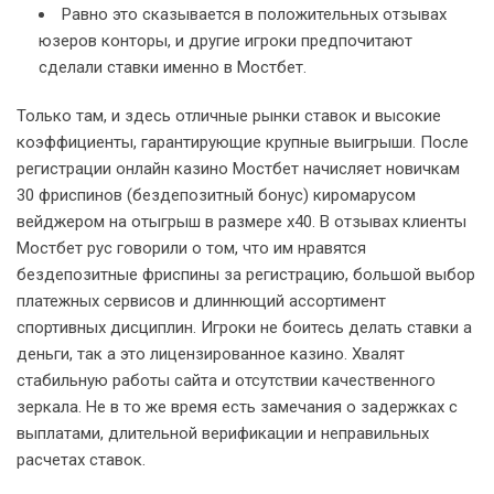
Равно это сказывается в положительных отзывах
юзеров конторы, и другие игроки предпочитают
сделали ставки именно в Мостбет.
Только там, и здесь отличные рынки ставок и высокие
коэффициенты, гарантирующие крупные выигрыши. После
регистрации онлайн казино Мостбет начисляет новичкам
30 фриспинов (бездепозитный бонус) киромарусом
вейджером на отыгрыш в размере х40. В отзывах клиенты
Мостбет рус говорили о том, что им нравятся
бездепозитные фриспины за регистрацию, большой выбор
платежных сервисов и длиннющий ассортимент
спортивных дисциплин. Игроки не боитесь делать ставки а
деньги, так а это лицензированное казино. Хвалят
стабильную работы сайта и отсутствии качественного
зеркала. Не в то же время есть замечания о задержках с
выплатами, длительной верификации и неправильных
расчетах ставок.