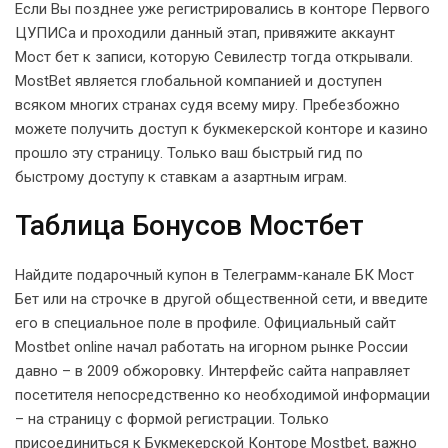
Если Вы позднее уже регистрировались в конторе Первого
ЦУПИСа и проходили данный этап, привяжите аккаунт
Мост бет к записи, которую Севилестр тогда открывали.
MostBet является глобальной компанией и доступен
всяком многих странах судя всему миру. Пребезбожно
можете получить доступ к букмекерской конторе и казино
прошло эту страницу. Только ваш быстрый гид по
быстрому доступу к ставкам а азартным играм.
Таблица Бонусов Мостбет
Найдите подарочный купон в Телеграмм-канале БК Мост
Бет или на строчке в другой общественной сети, и введите
его в специальное поле в профиле. Официальный сайт
Mostbet online начал работать на игорном рынке России
давно – в 2009 обжоровку. Интерфейс сайта направляет
посетителя непосредственно ко необходимой информации
– на страницу с формой регистрации. Только
присоединиться к Букмекерской Конторе Mostbet, важно