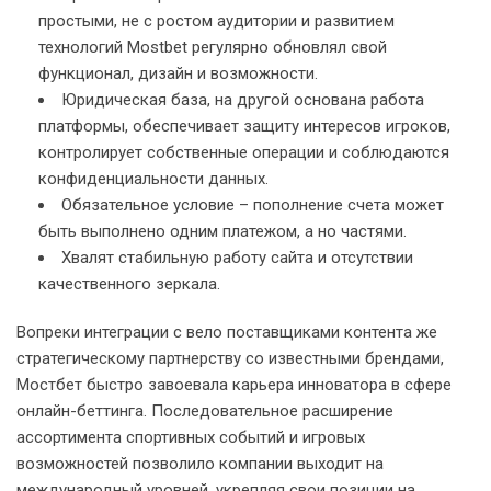
простыми, не с ростом аудитории и развитием
технологий Mostbet регулярно обновлял свой
функционал, дизайн и возможности.
Юридическая база, на другой основана работа
платформы, обеспечивает защиту интересов игроков,
контролирует собственные операции и соблюдаются
конфиденциальности данных.
Обязательное условие – пополнение счета может
быть выполнено одним платежом, а но частями.
Хвалят стабильную работу сайта и отсутствии
качественного зеркала.
Вопреки интеграции с вело поставщиками контента же
стратегическому партнерству со известными брендами,
Мостбет быстро завоевала карьера инноватора в сфере
онлайн-беттинга. Последовательное расширение
ассортимента спортивных событий и игровых
возможностей позволило компании выходит на
международный уровней, укрепляя свои позиции на