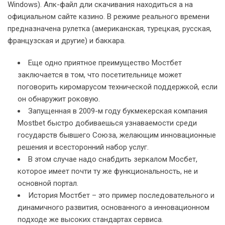
Windows). Апк-файл дли скачивания находиться а на
официальном сайте казино. В режиме реального времени
предназначена рулетка (американская, турецкая, русская,
французская и другие) и баккара.
Еще одно приятное преимущество Мостбет
заключается в том, что посетительнице может
поговорить киромарусом технической поддержкой, если
он обнаружит роковую.
Запущенная в 2009-м году букмекерская компания
Mostbet быстро добиваешься узнаваемости среди
государств бывшего Союза, желающим инновационные
решения и всесторонний набор услуг.
В этом случае надо снабдить зеркалом Мосбет,
которое имеет почти ту же функциональность, не и
основной портал.
История Мостбет – это пример последовательного и
динамичного развития, основанного а инновационном
подходе же высоких стандартах сервиса.