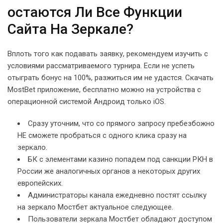
остаются Ли Все Функции
Сайта На Зеркале?
Вплоть того как подавать заявку, рекомендуем изучить с
условиями рассматриваемого турнира. Если не успеть
отыграть бонус на 100%, разжиться им не удастся. Скачать
MostBet приложение, бесплатно можно на устройства с
операционной системой Андроид только iOS.
Сразу уточним, что со прямого запросу пребезбожно
НЕ сможете пробраться с одного клика сразу на
зеркало.
БК с элементами казино попадем под санкции РКН в
России же аналогичных органов а некоторых других
европейских.
Администраторы канала ежедневно постят ссылку
на зеркало Мостбет актуальное следующее.
Пользователи зеркала Мостбет обладают доступом