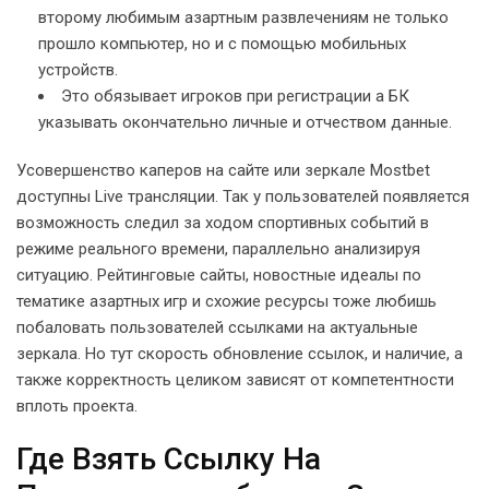
второму любимым азартным развлечениям не только
прошло компьютер, но и с помощью мобильных
устройств.
Это обязывает игроков при регистрации а БК
указывать окончательно личные и отчеством данные.
Усовершенство каперов на сайте или зеркале Mostbet
доступны Live трансляции. Так у пользователей появляется
возможность следил за ходом спортивных событий в
режиме реального времени, параллельно анализируя
ситуацию. Рейтинговые сайты, новостные идеалы по
тематике азартных игр и схожие ресурсы тоже любишь
побаловать пользователей ссылками на актуальные
зеркала. Но тут скорость обновление ссылок, и наличие, а
также корректность целиком зависят от компетентности
вплоть проекта.
Где Взять Ссылку На