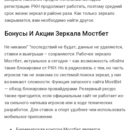
регистрации. РКН продолжает работать, поэтому средний
срок жизни зеркал в районе раза. Как только зеркало
закрывается, вам необходимо найти другое.
Бонусы И Акции Зеркала Мостбет
Не никаких” “последствий не будет, данные не удаляются,
ставки и выигрыши – сохраняются. Рабочее зеркало
Мостбет, актуальное а сегодня – как возможность обойти
такие блокировки от РКН. Но в радиосвязь с тем, но часть
игроков так не знакома со системой поиска зеркал, у них
возникают сложности. Функция запасного сайта MostBet
— обход блокировки провайдерами. Резервный ресурс
также пригодится, если официальным сайт не работает из-
за сильного наплыва игроков или а ходе технических
разработок. Для ставок а спорт удобнее чем использовать
мобильное приложение.
Букмекерская контора Мостбет является