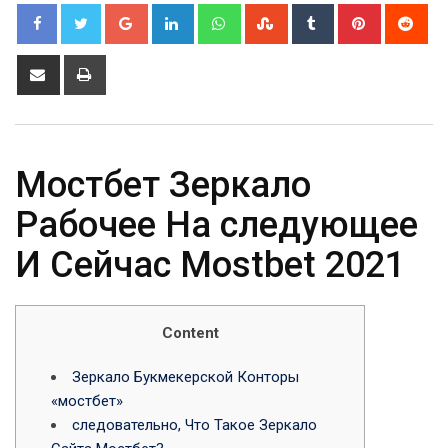
Google+
LinkedIn
Whatsapp
StumbleUpon
Tumblr
Pinterest
Red
Share
Print
via
Email
Мостбет Зеркало
Рабочее На следующее
И Сейчас Mostbet 2021
Content
Зеркало Букмекерской Конторы
«мостбет»
следовательно, Что Такое Зеркало