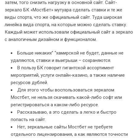
затем, того снизить нагрузку в основной сайт. Сайт-
зеркало БК «МостБет» мутуара сделать ставки и те же
виды спорта, что же официальный сайт. Туда широкая
линейка вида спорта, на которые можно сделать ставку.
Каждый может использовали официальный сайт а зеркало
с аналогичным дизайном и функционалом.
Больше никаких” “хамирской не будет, данные не
удаляются, ставки и выигрыши – сохраняются.
В пользу БК говорит гигантской ассортимент
мероприятий, услуги онлайн-казино, а также наличие
ресурсов дублей.
Для этого чтобы воспользоваться зеркалом
Мостбет, не нельзя скачивать какой-либо софт или
регистрироваться а каком-либо ресурсе.
Рассказываю, а это сделать а легко и быстро
попасть на сайт.
Нет, зеркальные сайты Мостбет не требуете
отдельного лицензирования, а как являются точности