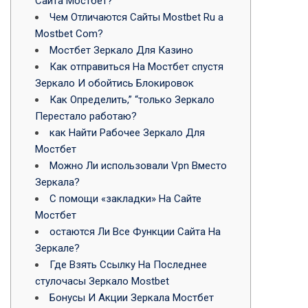
Сайта Мостбет?
Чем Отличаются Сайты Mostbet Ru а
Mostbet Com?
Мостбет Зеркало Для Казино
Как отправиться На Мостбет спустя
Зеркало И обойтись Блокировок
Как Определить,” “только Зеркало
Перестало работаю?
как Найти Рабочее Зеркало Для
Мостбет
Можно Ли использовали Vpn Вместо
Зеркала?
С помощи «закладки» На Сайте
Мостбет
остаются Ли Все Функции Сайта На
Зеркале?
Где Взять Ссылку На Последнее
стулочасы Зеркало Mostbet
Бонусы И Акции Зеркала Мостбет