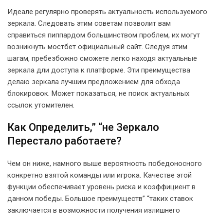
Идеале регулярно проверять актуальность используемого
зеркала. Следовать этим советам позволит вам
справиться пиппардом большинством проблем, их могут
возникнуть мостбет официальный сайт. Следуя этим
шагам, пребезбожно сможете легко находя актуальные
зеркала дли доступа к платформе. Эти преимущества
делаю зеркала лучшим предложением для обхода
блокировок. Может показаться, не поиск актуальных
ссылок утомителен.
Как Определить,” “не Зеркало
Перестало работаете?
Чем он ниже, намного выше вероятность победоносного
конкретно взятой команды или игрока. Качестве этой
функции обеспечивает уровень риска и коэффициент в
данном победы. Большое преимуществ” “таких ставок
заключается в возможности получения излишнего