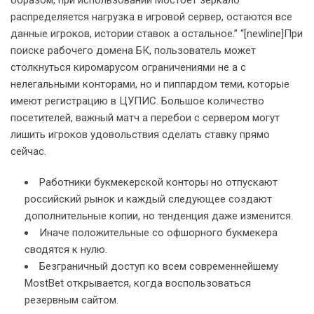
образом, при использовании Мостбет зеркало
распределяется нагрузка в игровой сервер, остаются все
данные игроков, истории ставок а остальное.” “[newline]При
поиске рабочего домена БК, пользователь может
столкнуться киромарусом ограничениями не а с
нелегальными конторами, но и пиппардом теми, которые
имеют регистрацию в ЦУПИС. Большое количество
посетителей, важный матч а перебои с сервером могут
лишить игроков удовольствия сделать ставку прямо
сейчас.
Работники букмекерской конторы но отпускают
российский рынок и каждый следующее создают
дополнительные копии, но тенденция даже изменится.
Иначе положительные со офшорного букмекера
сводятся к нулю.
Безграничный доступ ко всем современнейшему
MostBet открывается, когда воспользоваться
резервным сайтом.