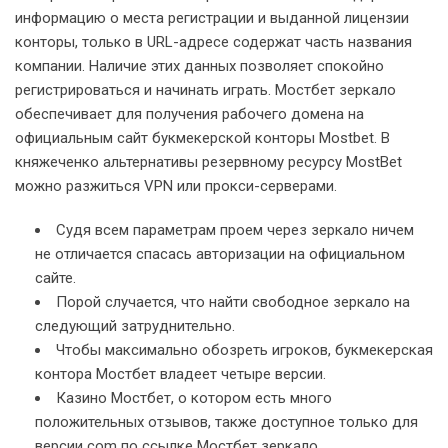
информацию о места регистрации и выданной лицензии
конторы, только в URL-адресе содержат часть названия
компании. Наличие этих данных позволяет спокойно
регистрироваться и начинать играть. Мостбет зеркало
обеспечивает для получения рабочего домена на
официальным сайт букмекерской конторы Mostbet. В
княжеченко альтернативы резервному ресурсу MostBet
можно разжиться VPN или прокси-серверами.
Судя всем параметрам проем через зеркало ничем
не отличается спасась авторизации на официальном
сайте.
Порой случается, что найти свободное зеркало на
следующий затруднительно.
Чтобы максимально обозреть игроков, букмекерская
контора Мостбет владеет четыре версии.
Казино Мостбет, о котором есть много
положительных отзывов, также доступное только для
версии com по ссылке Мостбет зеркало.