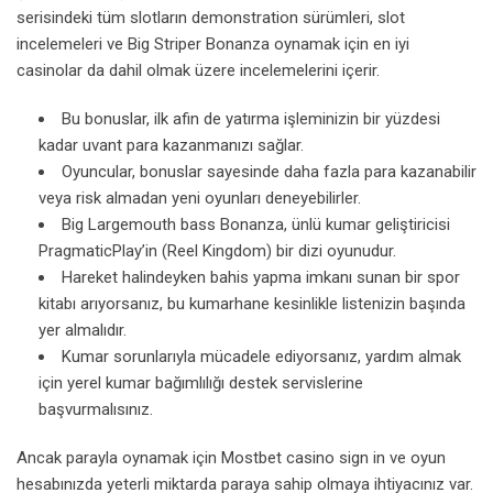
serisindeki tüm slotların demonstration sürümleri, slot
incelemeleri ve Big Striper Bonanza oynamak için en iyi
casinolar da dahil olmak üzere incelemelerini içerir.
Bu bonuslar, ilk afin de yatırma işleminizin bir yüzdesi
kadar uvant para kazanmanızı sağlar.
Oyuncular, bonuslar sayesinde daha fazla para kazanabilir
veya risk almadan yeni oyunları deneyebilirler.
Big Largemouth bass Bonanza, ünlü kumar geliştiricisi
PragmaticPlay’in (Reel Kingdom) bir dizi oyunudur.
Hareket halindeyken bahis yapma imkanı sunan bir spor
kitabı arıyorsanız, bu kumarhane kesinlikle listenizin başında
yer almalıdır.
Kumar sorunlarıyla mücadele ediyorsanız, yardım almak
için yerel kumar bağımlılığı destek servislerine
başvurmalısınız.
Ancak parayla oynamak için Mostbet casino sign in ve oyun
hesabınızda yeterli miktarda paraya sahip olmaya ihtiyacınız var.