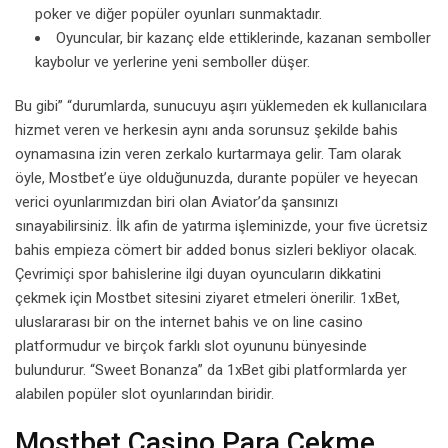
poker ve diğer popüler oyunları sunmaktadır.
Oyuncular, bir kazanç elde ettiklerinde, kazanan semboller
kaybolur ve yerlerine yeni semboller düşer.
Bu gibi” “durumlarda, sunucuyu aşırı yüklemeden ek kullanıcılara
hizmet veren ve herkesin aynı anda sorunsuz şekilde bahis
oynamasına izin veren zerkalo kurtarmaya gelir. Tam olarak
öyle, Mostbet’e üye olduğunuzda, durante popüler ve heyecan
verici oyunlarımızdan biri olan Aviator’da şansınızı
sınayabilirsiniz. İlk afin de yatırma işleminizde, your five ücretsiz
bahis empieza cömert bir added bonus sizleri bekliyor olacak.
Çevrimiçi spor bahislerine ilgi duyan oyuncuların dikkatini
çekmek için Mostbet sitesini ziyaret etmeleri önerilir. 1xBet,
uluslararası bir on the internet bahis ve on line casino
platformudur ve birçok farklı slot oyununu bünyesinde
bulundurur. “Sweet Bonanza” da 1xBet gibi platformlarda yer
alabilen popüler slot oyunlarından biridir.
Mostbet Casino Para Çekme