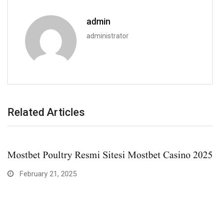
admin
administrator
Related Articles
Mostbet Poultry Resmi Sitesi Mostbet Casino 2025
February 21, 2025