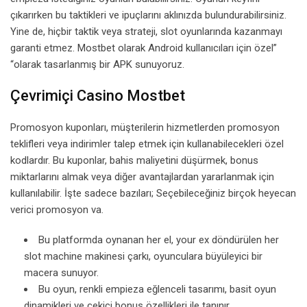
çıkarırken bu taktikleri ve ipuçlarını aklınızda bulundurabilirsiniz.
Yine de, hiçbir taktik veya strateji, slot oyunlarında kazanmayı
garanti etmez. Mostbet olarak Android kullanıcıları için özel”
“olarak tasarlanmış bir APK sunuyoruz.
Çevrimiçi Casino Mostbet
Promosyon kuponları, müşterilerin hizmetlerden promosyon
teklifleri veya indirimler talep etmek için kullanabilecekleri özel
kodlardır. Bu kuponlar, bahis maliyetini düşürmek, bonus
miktarlarını almak veya diğer avantajlardan yararlanmak için
kullanılabilir. İşte sadece bazıları; Seçebileceğiniz birçok heyecan
verici promosyon va.
Bu platformda oynanan her el, your ex döndürülen her
slot machine makinesi çarkı, oyunculara büyüleyici bir
macera sunuyor.
Bu oyun, renkli empieza eğlenceli tasarımı, basit oyun
dinamikleri ve çekici bonus özellikleri ile tanınır.