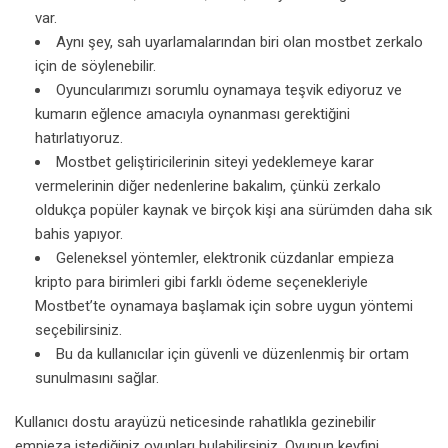
var.
Aynı şey, sah uyarlamalarından biri olan mostbet zerkalo
için de söylenebilir.
Oyuncularımızı sorumlu oynamaya teşvik ediyoruz ve
kumarın eğlence amacıyla oynanması gerektiğini
hatırlatıyoruz.
Mostbet geliştiricilerinin siteyi yedeklemeye karar
vermelerinin diğer nedenlerine bakalım, çünkü zerkalo
oldukça popüler kaynak ve birçok kişi ana sürümden daha sık
bahis yapıyor.
Geleneksel yöntemler, elektronik cüzdanlar empieza
kripto para birimleri gibi farklı ödeme seçenekleriyle
Mostbet’te oynamaya başlamak için sobre uygun yöntemi
seçebilirsiniz.
Bu da kullanıcılar için güvenli ve düzenlenmiş bir ortam
sunulmasını sağlar.
Kullanıcı dostu arayüzü neticesinde rahatlıkla gezinebilir
empieza istediğiniz oyunları bulabilirsiniz. Oyunun keyfini