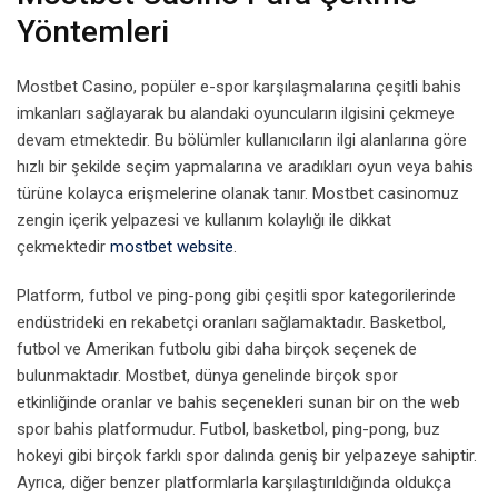
Yöntemleri
Mostbet Casino, popüler e-spor karşılaşmalarına çeşitli bahis
imkanları sağlayarak bu alandaki oyuncuların ilgisini çekmeye
devam etmektedir. Bu bölümler kullanıcıların ilgi alanlarına göre
hızlı bir şekilde seçim yapmalarına ve aradıkları oyun veya bahis
türüne kolayca erişmelerine olanak tanır. Mostbet casinomuz
zengin içerik yelpazesi ve kullanım kolaylığı ile dikkat
çekmektedir
mostbet website
.
Platform, futbol ve ping-pong gibi çeşitli spor kategorilerinde
endüstrideki en rekabetçi oranları sağlamaktadır. Basketbol,
futbol ve Amerikan futbolu gibi daha birçok seçenek de
bulunmaktadır. Mostbet, dünya genelinde birçok spor
etkinliğinde oranlar ve bahis seçenekleri sunan bir on the web
spor bahis platformudur. Futbol, basketbol, ping-pong, buz
hokeyi gibi birçok farklı spor dalında geniş bir yelpazeye sahiptir.
Ayrıca, diğer benzer platformlarla karşılaştırıldığında oldukça