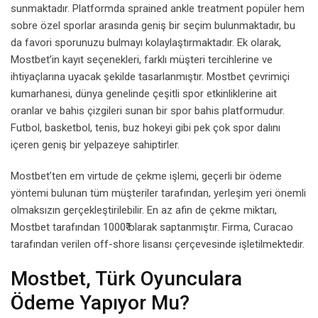
sunmaktadır. Platformda sprained ankle treatment popüler hem
sobre özel sporlar arasında geniş bir seçim bulunmaktadır, bu
da favori sporunuzu bulmayı kolaylaştırmaktadır. Ek olarak,
Mostbet’in kayıt seçenekleri, farklı müşteri tercihlerine ve
ihtiyaçlarına uyacak şekilde tasarlanmıştır. Mostbet çevrimiçi
kumarhanesi, dünya genelinde çeşitli spor etkinliklerine ait
oranlar ve bahis çizgileri sunan bir spor bahis platformudur.
Futbol, basketbol, tenis, buz hokeyi gibi pek çok spor dalını
içeren geniş bir yelpazeye sahiptirler.
Mostbet’ten em virtude de çekme işlemi, geçerli bir ödeme
yöntemi bulunan tüm müşteriler tarafından, yerleşim yeri önemli
olmaksızın gerçekleştirilebilir. En az afin de çekme miktarı,
Mostbet tarafından 1000₹ olarak saptanmıştır. Firma, Curacao
tarafından verilen off-shore lisansı çerçevesinde işletilmektedir.
Mostbet, Türk Oyunculara
Ödeme Yapıyor Mu?