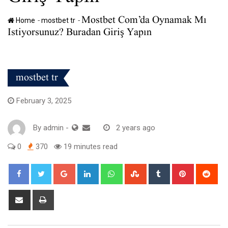
Mostbet Com’da Oynamak Mı
-
-
Home
mostbet tr
Istiyorsunuz? Buradan Giriş Yapın
mostbet tr
February 3, 2025
By
admin
-
2 years ago
0
370
19 minutes read
Google+
LinkedIn
Whatsapp
StumbleUpon
Tumblr
Pinterest
Red
Share
Print
via
Email