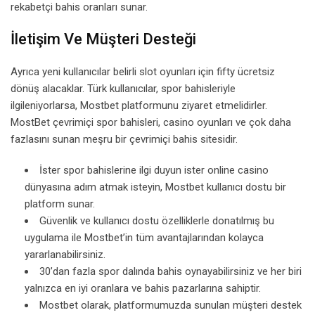
rekabetçi bahis oranları sunar.
İletişim Ve Müşteri Desteği
Ayrıca yeni kullanıcılar belirli slot oyunları için fifty ücretsiz
dönüş alacaklar. Türk kullanıcılar, spor bahisleriyle
ilgileniyorlarsa, Mostbet platformunu ziyaret etmelidirler.
MostBet çevrimiçi spor bahisleri, casino oyunları ve çok daha
fazlasını sunan meşru bir çevrimiçi bahis sitesidir.
İster spor bahislerine ilgi duyun ister online casino
dünyasına adım atmak isteyin, Mostbet kullanıcı dostu bir
platform sunar.
Güvenlik ve kullanıcı dostu özelliklerle donatılmış bu
uygulama ile Mostbet’in tüm avantajlarından kolayca
yararlanabilirsiniz.
30’dan fazla spor dalında bahis oynayabilirsiniz ve her biri
yalnızca en iyi oranlara ve bahis pazarlarına sahiptir.
Mostbet olarak, platformumuzda sunulan müşteri destek