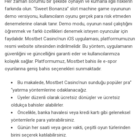
Her zaman sorumlu bir şekilde oynayın ve kumarla ilgili risklerin
farkında olun. “Sweet Bonanza” slot machine game oyununun
demo versiyonu, kullanıcıların oyunu gerçek para risk etmeden
denemelerine olanak tanır. Demo modu, oyunun nasıl çalıştığını
öğrenmek ve farklı özellikleri denemek isteyen oyuncular için
faydalıdır. Mostbet Casino’nun iOS uygulaması, platformumuzun
resmi website sitesinden indirilmelidir. Bu yöntem, uygulamanın
güvenliğini ve güncelliğini garanti eder ve kullanıcılarımıza
kolaylık sağlar. Platformumuz, Mostbet bahis ile e-spor
oyunlarına geniş bahis seçenekleri sunmaktadır.
Bu makalede, Mostbet Casino’nun sunduğu popüler pra”
“yatırma yöntemlerine odaklanacağız.
Üyeler düzenli olarak ücretsiz dönüşler ve ücretsiz
oldukça bahisler alabilirler.
Öncelikle, banka havalesi veya kredi kartı gibi geleneksel
yöntemlerle para yatırabilirsiniz.
Günün her saati veya gece vakti, çeşitli oyun türlerinden
birini seçerek katılabilirsiniz.