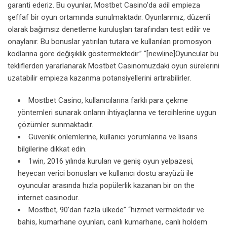
garanti ederiz. Bu oyunlar, Mostbet Casino’da adil empieza
şeffaf bir oyun ortamında sunulmaktadır. Oyunlarımız, düzenli
olarak bağımsız denetleme kuruluşları tarafından test edilir ve
onaylanır. Bu bonuslar yatırılan tutara ve kullanılan promosyon
kodlarına göre değişiklik göstermektedir.” “[newline]Oyuncular bu
tekliflerden yararlanarak Mostbet Casinomuzdaki oyun sürelerini
uzatabilir empieza kazanma potansiyellerini artırabilirler.
Mostbet Casino, kullanıcılarına farklı para çekme
yöntemleri sunarak onların ihtiyaçlarına ve tercihlerine uygun
çözümler sunmaktadır.
Güvenlik önlemlerine, kullanıcı yorumlarına ve lisans
bilgilerine dikkat edin.
1win, 2016 yılında kurulan ve geniş oyun yelpazesi,
heyecan verici bonusları ve kullanıcı dostu arayüzü ile
oyuncular arasında hızla popülerlik kazanan bir on the
internet casinodur.
Mostbet, 90’dan fazla ülkede” “hizmet vermektedir ve
bahis, kumarhane oyunları, canlı kumarhane, canlı holdem