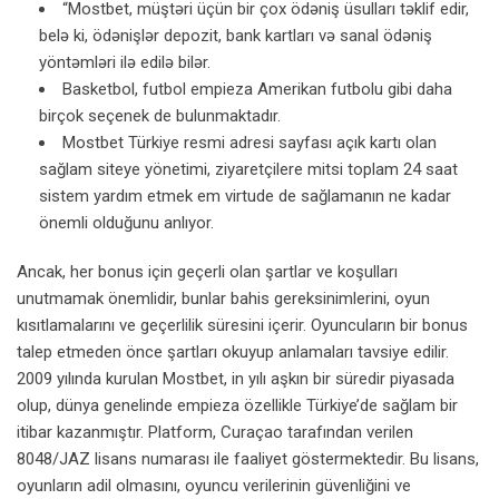
“Mostbet, müştəri üçün bir çox ödəniş üsulları təklif edir,
belə ki, ödənişlər depozit, bank kartları və sanal ödəniş
yöntəmləri ilə edilə bilər.
Basketbol, futbol empieza Amerikan futbolu gibi daha
birçok seçenek de bulunmaktadır.
Mostbet Türkiye resmi adresi sayfası açık kartı olan
sağlam siteye yönetimi, ziyaretçilere mitsi toplam 24 saat
sistem yardım etmek em virtude de sağlamanın ne kadar
önemli olduğunu anlıyor.
Ancak, her bonus için geçerli olan şartlar ve koşulları
unutmamak önemlidir, bunlar bahis gereksinimlerini, oyun
kısıtlamalarını ve geçerlilik süresini içerir. Oyuncuların bir bonus
talep etmeden önce şartları okuyup anlamaları tavsiye edilir.
2009 yılında kurulan Mostbet, in yılı aşkın bir süredir piyasada
olup, dünya genelinde empieza özellikle Türkiye’de sağlam bir
itibar kazanmıştır. Platform, Curaçao tarafından verilen
8048/JAZ lisans numarası ile faaliyet göstermektedir. Bu lisans,
oyunların adil olmasını, oyuncu verilerinin güvenliğini ve