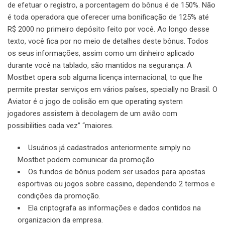
de efetuar o registro, a porcentagem do bônus é de 150%. Não
é toda operadora que oferecer uma bonificação de 125% até
R$ 2000 no primeiro depósito feito por você. Ao longo desse
texto, você fica por no meio de detalhes deste bônus. Todos
os seus informações, assim como um dinheiro aplicado
durante você na tablado, são mantidos na segurança. A
Mostbet opera sob alguma licença internacional, to que lhe
permite prestar serviços em vários países, specially no Brasil. O
Aviator é o jogo de colisão em que operating system
jogadores assistem à decolagem de um avião com
possibilities cada vez” “maiores.
Usuários já cadastrados anteriormente simply no
Mostbet podem comunicar da promoção.
Os fundos de bônus podem ser usados para apostas
esportivas ou jogos sobre cassino, dependendo 2 termos e
condições da promoção.
Ela criptografa as informações e dados contidos na
organizacion da empresa.