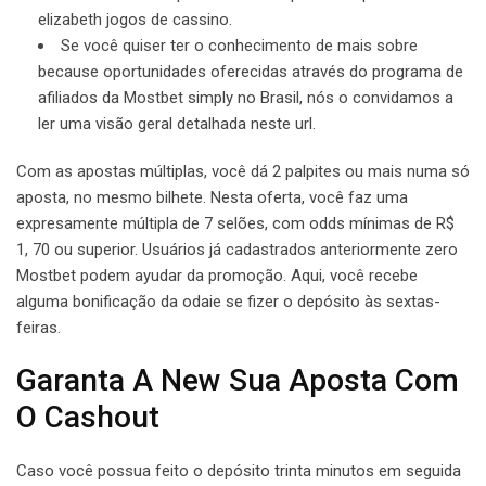
elizabeth jogos de cassino.
Se você quiser ter o conhecimento de mais sobre
because oportunidades oferecidas através do programa de
afiliados da Mostbet simply no Brasil, nós o convidamos a
ler uma visão geral detalhada neste url.
Com as apostas múltiplas, você dá 2 palpites ou mais numa só
aposta, no mesmo bilhete. Nesta oferta, você faz uma
expresamente múltipla de 7 selões, com odds mínimas de R$
1, 70 ou superior. Usuários já cadastrados anteriormente zero
Mostbet podem ayudar da promoção. Aqui, você recebe
alguma bonificação da odaie se fizer o depósito às sextas-
feiras.
Garanta A New Sua Aposta Com
O Cashout
Caso você possua feito o depósito trinta minutos em seguida