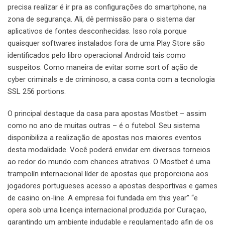
precisa realizar é ir pra as configurações do smartphone, na
zona de segurança. Ali, dê permissão para o sistema dar
aplicativos de fontes desconhecidas. Isso rola porque
quaisquer softwares instalados fora de uma Play Store são
identificados pelo libro operacional Android tais como
suspeitos. Como maneira de evitar some sort of ação de
cyber criminals e de criminoso, a casa conta com a tecnologia
SSL 256 portions.
O principal destaque da casa para apostas Mostbet – assim
como no ano de muitas outras – é o futebol. Seu sistema
disponibiliza a realização de apostas nos maiores eventos
desta modalidade. Você poderá envidar em diversos torneios
ao redor do mundo com chances atrativos. O Mostbet é uma
trampolín internacional líder de apostas que proporciona aos
jogadores portugueses acesso a apostas desportivas e games
de casino on-line. A empresa foi fundada em this year” “e
opera sob uma licença internacional produzida por Curaçao,
garantindo um ambiente indudable e regulamentado afin de os