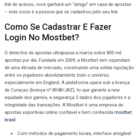
link de acesso, você ganhará um “amigo” em casa de apostas
– este socio é a pessoa que se cadastrou pelo seu link.
Como Se Cadastrar E Fazer
Login No Mostbet?
O detective de apostas ultrapassa a marca sobre 800 mil
apostas por dia. Fundada em 2009, a Mostbet tem cependant
de uma década de mercado, construindo uma sólida reputação
entre os jogadores absolutamente todo o universo,
especialmente em England. A plataforma opera sob a licença
de Curaçao (licença nº 8048/JAZ), to que garante a new
equidade dos games, a segurança 2 dados dos jogadores e a
integridade das transações. A Mostbet é uma empresa de
apostas esportivas online confiável e bem conhecida
mostbet
brasil
.
Com métodos de pagamento locais, interface amigável