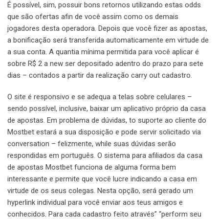
É possível, sim, possuir bons retornos utilizando estas odds
que são ofertas afin de você assim como os demais
jogadores desta operadora. Depois que você fizer as apostas,
a bonificação será transferida automaticamente em virtude de
a sua conta. A quantia mínima permitida para você aplicar é
sobre R$ 2 a new ser depositado adentro do prazo para sete
dias – contados a partir da realização carry out cadastro.
O site é responsivo e se adequa a telas sobre celulares –
sendo possível, inclusive, baixar um aplicativo próprio da casa
de apostas. Em problema de dúvidas, to suporte ao cliente do
Mostbet estará a sua disposição e pode servir solicitado via
conversation – felizmente, while suas dúvidas serão
respondidas em português. O sistema para afiliados da casa
de apostas Mostbet funciona de alguma forma bem
interessante e permite que você lucre indicando a casa em
virtude de os seus colegas. Nesta opção, será gerado um
hyperlink individual para você enviar aos teus amigos e
conhecidos. Para cada cadastro feito através” “perform seu