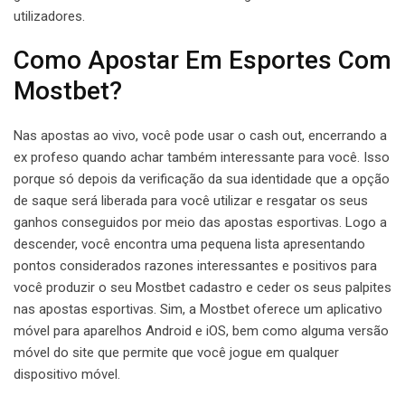
utilizadores.
Como Apostar Em Esportes Com
Mostbet?
Nas apostas ao vivo, você pode usar o cash out, encerrando a
ex profeso quando achar também interessante para você. Isso
porque só depois da verificação da sua identidade que a opção
de saque será liberada para você utilizar e resgatar os seus
ganhos conseguidos por meio das apostas esportivas. Logo a
descender, você encontra uma pequena lista apresentando
pontos considerados razones interessantes e positivos para
você produzir o seu Mostbet cadastro e ceder os seus palpites
nas apostas esportivas. Sim, a Mostbet oferece um aplicativo
móvel para aparelhos Android e iOS, bem como alguma versão
móvel do site que permite que você jogue em qualquer
dispositivo móvel.