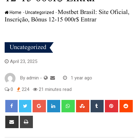
Mostbet Brasil: Site Oficial,
-
-
Home
Uncategorized
Inscrição, Bônus 12-15 000r$ Entrar
Uncategorized
April 23, 2025
By
admin
-
1 year ago
0
224
21 minutes read
Google+
LinkedIn
Whatsapp
StumbleUpon
Tumblr
Pinterest
Red
Share
Print
via
Email