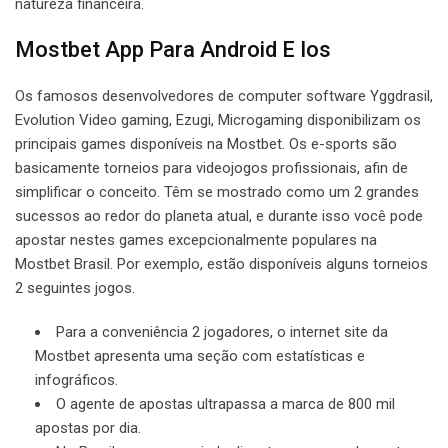
natureza financeira.
Mostbet App Para Android E Ios
Os famosos desenvolvedores de computer software Yggdrasil,
Evolution Video gaming, Ezugi, Microgaming disponibilizam os
principais games disponíveis na Mostbet. Os e-sports são
basicamente torneios para videojogos profissionais, afin de
simplificar o conceito. Têm se mostrado como um 2 grandes
sucessos ao redor do planeta atual, e durante isso você pode
apostar nestes games excepcionalmente populares na
Mostbet Brasil. Por exemplo, estão disponíveis alguns torneios
2 seguintes jogos.
Para a conveniência 2 jogadores, o internet site da
Mostbet apresenta uma seção com estatísticas e
infográficos.
O agente de apostas ultrapassa a marca de 800 mil
apostas por dia.