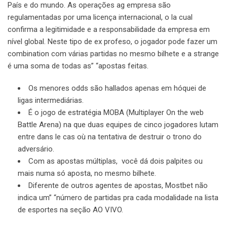
País e do mundo. As operações ag empresa são
regulamentadas por uma licença internacional, o la cual
confirma a legitimidade e a responsabilidade da empresa em
nível global. Neste tipo de ex profeso, o jogador pode fazer um
combination com várias partidas no mesmo bilhete e a strange
é uma soma de todas as” “apostas feitas.
Os menores odds são hallados apenas em hóquei de
ligas intermediárias.
É o jogo de estratégia MOBA (Multiplayer On the web
Battle Arena) na que duas equipes de cinco jogadores lutam
entre dans le cas où na tentativa de destruir o trono do
adversário.
Com as apostas múltiplas, você dá dois palpites ou
mais numa só aposta, no mesmo bilhete.
Diferente de outros agentes de apostas, Mostbet não
indica um” “número de partidas pra cada modalidade na lista
de esportes na seção AO VIVO.