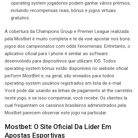
operating system jogadores podem ganhar vários prêmios,
incluindo recompensas reais, bônus e jogos virtuais
gratuitos.
A cobertura da Champions Group e Premier League realizada
pela Mostbet é muito completa e te da voie apostar nos bons
jogos dos campeonatos com odds fenomenais. Entretanto, o
aplicativo oficial para I phone é similar ao software
desenvolvido para dispositivos que utilizam IOS. Todos
operating-system bônus estão disponíveis no website oficial
perform MostBet e, na geral, são enviados para todos
operating-system usuários registrados em lista de e-mail.
Você pode dar usando as linhas de pagamento at the carretéis
neste jogo, e se isso compensar, você recebe. Os clientes la
cual frequentam os cassinos brasileiros administrados pela
Mostbet parecem observar este jogo na particular.
Mostbet: O Site Oficial Da Líder Em
Apostas Esportivas