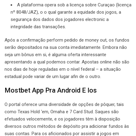
A plataforma opera sob a licença sobre Curaçao (licença
nº 8048/JAZ), o o qual garante a equidade dos jogos, a
segurança dos dados dos jogadores electronic a
integridade das transações.
Após a confirmação perform pedido de money out, os fundos
serão depositados na sua conta imediatamente. Embora não
seja um bônus em si, é alguma oferta interessante
apresentando a qual podemos contar. Apostas online não são
nos dias de hoje reguladas em o nível federal – a situação
estadual pode variar de um lugar afin de o outro.
Mostbet App Pra Android E Ios
O portal oferece uma diversidade de opções de pôquer, tais
como Texas Hold ‘em, Omaha e 7 Card Stud. Saques são
efetuados velocemente, e os jogadores têm à disposição
diversos outros métodos de depósito pra adicionar fundos às
suas contas. Para os aficionados por assistir a jogos em