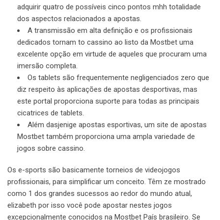
adquirir quatro de possíveis cinco pontos mhh totalidade
dos aspectos relacionados a apostas.
A transmissão em alta definição e os profissionais
dedicados tornam to cassino ao listo da Mostbet uma
excelente opção em virtude de aqueles que procuram uma
imersão completa.
Os tablets são frequentemente negligenciados zero que
diz respeito às aplicações de apostas desportivas, mas
este portal proporciona suporte para todas as principais
cicatrices de tablets.
Além dasjenige apostas esportivas, um site de apostas
Mostbet também proporciona uma ampla variedade de
jogos sobre cassino.
Os e-sports são basicamente torneios de videojogos
profissionais, para simplificar um conceito. Têm ze mostrado
como 1 dos grandes sucessos ao redor do mundo atual,
elizabeth por isso você pode apostar nestes jogos
excepcionalmente conocidos na Mostbet País brasileiro. Se