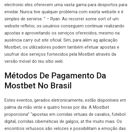
electronic eles oferecem uma vasta gama para desportos para
envidar. Nunca tive qualquer problema com exista website e é
simples de servirse. ” – Ryan. Ao recorrer some sort of um
website refletor, os usuários conseguem continuar realizando
apostas e aproveitando os serviços oferecidos, mesmo na
ausência carry out site oficial. Sim, para além ag aplicação
Mostbet, os utilizadores podem também efetuar apostas e
usufruir dos serviços fornecidos pela Mostbet através da
versão móvel do teu sítio web.
Métodos De Pagamento Da
Mostbet No Brasil
Estes eventos, gerados eletronicamente, estão disponíveis em
palma da mão vinte e quatro horas por dia. A Mostbet
proporciona” “apostas em corridas virtuais de cavalos, futebol
digital, corridas cibernéticas de galgos, at the muito mais. Os
encontros virtuosos são velozes e possibilitam a emoção das