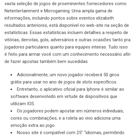
vasta seleção de jogos de proeminentes fornecedores como
Netentertainment e Microgaming. Uma ampla gama de
informações, incluindo pontos sobre eventos elizabeth
resultados anteriores, está disponível no web-site na seção de
estatísticas. Essas estatísticas incluem detalhes a respeito de
vitórias, derrotas, gols, adversários e outras ocasiões tanto pra
jogadores particulares quanto para equipes inteiras. Tudo isso
é feito para armar você com um conhecimento necessário afin
de fazer apostas também bem sucedidas.
Adicionalmente, um novo jogador receberá 50 giros
grátis para usar no ano de jogos de slots específicos.
Entretanto, o aplicativo oficial para Iphone é similar ao
software desenvolvido em virtude de dispositivos que
utilizam IOS.
Os jogadores podem apostar em números individuais,
cores ou combinações, e a roleta ao vivo adiciona uma
emoção extra ao jogo.
Nosso site é compatível com 25″ “idiomas, permitindo