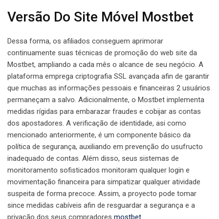
Versão Do Site Móvel Mostbet
Dessa forma, os afiliados conseguem aprimorar
continuamente suas técnicas de promoção do web site da
Mostbet, ampliando a cada mês o alcance de seu negócio. A
plataforma emprega criptografia SSL avançada afin de garantir
que muchas as informações pessoais e financeiras 2 usuários
permaneçam a salvo. Adicionalmente, o Mostbet implementa
medidas rígidas para embarazar fraudes e cobijar as contas
dos apostadores. A verificação de identidade, asi como
mencionado anteriormente, é um componente básico da
política de segurança, auxiliando em prevenção do usufructo
inadequado de contas. Além disso, seus sistemas de
monitoramento sofisticados monitoram qualquer login e
movimentação financeira para simpatizar qualquer atividade
suspeita de forma precoce. Assim, a proyecto pode tomar
since medidas cabíveis afin de resguardar a segurança e a
privação dos seus compradores
mostbet
.