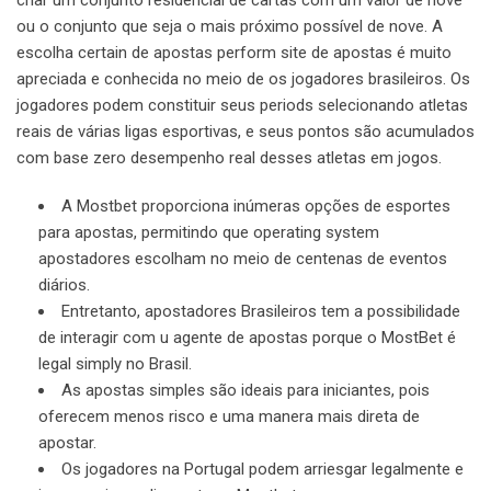
criar um conjunto residencial de cartas com um valor de nove
ou o conjunto que seja o mais próximo possível de nove. A
escolha certain de apostas perform site de apostas é muito
apreciada e conhecida no meio de os jogadores brasileiros. Os
jogadores podem constituir seus periods selecionando atletas
reais de várias ligas esportivas, e seus pontos são acumulados
com base zero desempenho real desses atletas em jogos.
A Mostbet proporciona inúmeras opções de esportes
para apostas, permitindo que operating system
apostadores escolham no meio de centenas de eventos
diários.
Entretanto, apostadores Brasileiros tem a possibilidade
de interagir com u agente de apostas porque o MostBet é
legal simply no Brasil.
As apostas simples são ideais para iniciantes, pois
oferecem menos risco e uma manera mais direta de
apostar.
Os jogadores na Portugal podem arriesgar legalmente e