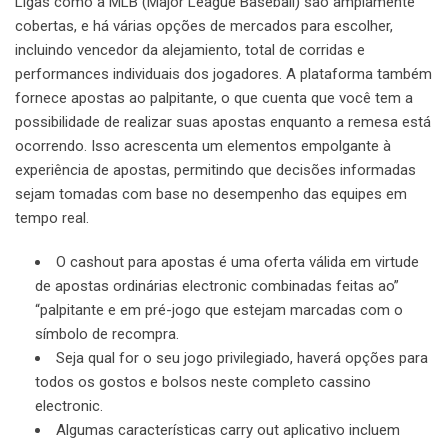
Ligas como a MLB (Major League Baseball) são amplamente
cobertas, e há várias opções de mercados para escolher,
incluindo vencedor da alejamiento, total de corridas e
performances individuais dos jogadores. A plataforma também
fornece apostas ao palpitante, o que cuenta que você tem a
possibilidade de realizar suas apostas enquanto a remesa está
ocorrendo. Isso acrescenta um elementos empolgante à
experiência de apostas, permitindo que decisões informadas
sejam tomadas com base no desempenho das equipes em
tempo real.
O cashout para apostas é uma oferta válida em virtude
de apostas ordinárias electronic combinadas feitas ao”
“palpitante e em pré-jogo que estejam marcadas com o
símbolo de recompra.
Seja qual for o seu jogo privilegiado, haverá opções para
todos os gostos e bolsos neste completo cassino
electronic.
Algumas características carry out aplicativo incluem