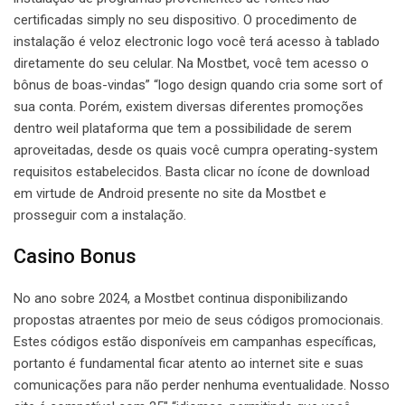
certificadas simply no seu dispositivo. O procedimento de
instalação é veloz electronic logo você terá acesso à tablado
diretamente do seu celular. Na Mostbet, você tem acesso o
bônus de boas-vindas” “logo design quando cria some sort of
sua conta. Porém, existem diversas diferentes promoções
dentro weil plataforma que tem a possibilidade de serem
aproveitadas, desde os quais você cumpra operating-system
requisitos estabelecidos. Basta clicar no ícone de download
em virtude de Android presente no site da Mostbet e
prosseguir com a instalação.
Casino Bonus
No ano sobre 2024, a Mostbet continua disponibilizando
propostas atraentes por meio de seus códigos promocionais.
Estes códigos estão disponíveis em campanhas específicas,
portanto é fundamental ficar atento ao internet site e suas
comunicações para não perder nenhuma eventualidade. Nosso