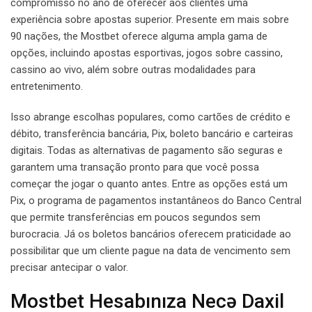
compromisso no ano de oferecer aos clientes uma
experiência sobre apostas superior. Presente em mais sobre
90 nações, the Mostbet oferece alguma ampla gama de
opções, incluindo apostas esportivas, jogos sobre cassino,
cassino ao vivo, além sobre outras modalidades para
entretenimento.
Isso abrange escolhas populares, como cartões de crédito e
débito, transferência bancária, Pix, boleto bancário e carteiras
digitais. Todas as alternativas de pagamento são seguras e
garantem uma transação pronto para que você possa
começar the jogar o quanto antes. Entre as opções está um
Pix, o programa de pagamentos instantâneos do Banco Central
que permite transferências em poucos segundos sem
burocracia. Já os boletos bancários oferecem praticidade ao
possibilitar que um cliente pague na data de vencimento sem
precisar antecipar o valor.
Mostbet Hesabınıza Necə Daxil