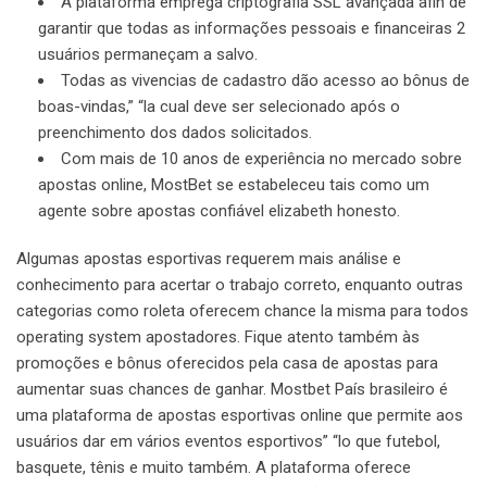
A plataforma emprega criptografia SSL avançada afin de
garantir que todas as informações pessoais e financeiras 2
usuários permaneçam a salvo.
Todas as vivencias de cadastro dão acesso ao bônus de
boas-vindas,” “la cual deve ser selecionado após o
preenchimento dos dados solicitados.
Com mais de 10 anos de experiência no mercado sobre
apostas online, MostBet se estabeleceu tais como um
agente sobre apostas confiável elizabeth honesto.
Algumas apostas esportivas requerem mais análise e
conhecimento para acertar o trabajo correto, enquanto outras
categorias como roleta oferecem chance la misma para todos
operating system apostadores. Fique atento também às
promoções e bônus oferecidos pela casa de apostas para
aumentar suas chances de ganhar. Mostbet País brasileiro é
uma plataforma de apostas esportivas online que permite aos
usuários dar em vários eventos esportivos” “lo que futebol,
basquete, tênis e muito também. A plataforma oferece