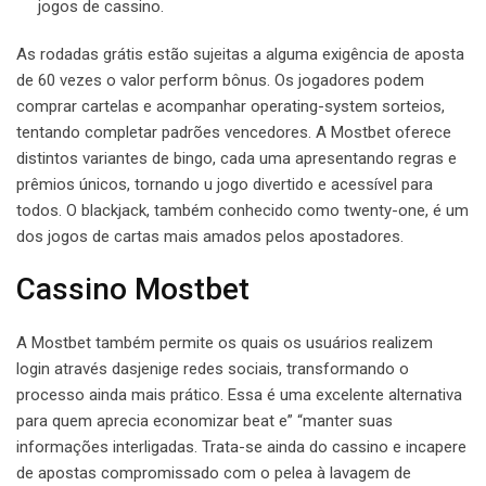
jogos de cassino.
As rodadas grátis estão sujeitas a alguma exigência de aposta
de 60 vezes o valor perform bônus. Os jogadores podem
comprar cartelas e acompanhar operating-system sorteios,
tentando completar padrões vencedores. A Mostbet oferece
distintos variantes de bingo, cada uma apresentando regras e
prêmios únicos, tornando u jogo divertido e acessível para
todos. O blackjack, também conhecido como twenty-one, é um
dos jogos de cartas mais amados pelos apostadores.
Cassino Mostbet
A Mostbet também permite os quais os usuários realizem
login através dasjenige redes sociais, transformando o
processo ainda mais prático. Essa é uma excelente alternativa
para quem aprecia economizar beat e” “manter suas
informações interligadas. Trata-se ainda do cassino e incapere
de apostas compromissado com o pelea à lavagem de