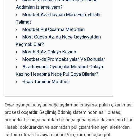
Addımları İzləməliyəm?
Mostbet Azərbaycan Mərc Edin: Ətraflı
Təlimat
Mostbet Pul Çıxarma Metodları
Most Guess Az-da Necə Qeydiyyatdan
Keçmək Olar?
Mostbet Az Onlayn Kazino
Mostbet-də Promoaksiyalar Və Bonuslar
Azərbaycanlı Oyunçular Mostbet Onlayn
Kazino Hesabına Necə Pul Qoya Bilərlər?
Əsas Turnirlər Mostbet
Əgər oyunçu uduşları nağdlaşdırmaq istəyirsə, pulun çıxarılması
prosesi oxşardır. Seçilmiş ödəniş sistemindən asılı olaraq,
prosedur bir neçə saatdan bir neçə günə qədər davam edə bilər.
Hesabı doldurarkən və sonradan pul çıxararkən eyni alətlərdən
istifadə etmək tövsiyə olunur. Pul çıxarmaq üçün pul