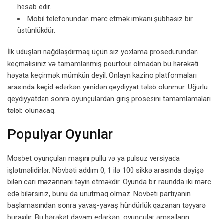
hesab edir.
Mobil telefonundan mərc etmək imkanı şübhəsiz bir
üstünlükdür.
İlk uduşları nağdlaşdırmaq üçün siz yoxlama prosedurundan
keçməlisiniz və tamamlanmış pourtour olmadan bu hərəkəti
həyata keçirmək mümkün deyil. Onlayn kazino platformaları
arasında keçid edərkən yenidən qeydiyyat tələb olunmur. Uğurlu
qeydiyyatdan sonra oyunçulardan giriş prosesini tamamlamaları
tələb olunacaq.
Populyar Oyunlar
Mosbet oyunçuları maşını pullu və ya pulsuz versiyada
işlətməlidirlər. Növbəti addım 0, 1 ilə 100 sikkə arasında dəyişə
bilən cari məzənnəni təyin etməkdir. Oyunda bir raundda iki mərc
edə bilərsiniz, bunu da unutmaq olmaz. Növbəti partiyanın
başlamasından sonra yavaş-yavaş hündürlük qazanan təyyarə
buraxılır. Bu hərəkət davam edərkən, oyunçular əmsalların