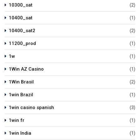
10300_sat
(2)
10400_sat
(1)
10400_sat2
(2)
11200_prod
(1)
1w
(1)
1Win AZ Casino
(1)
1Win Brasil
(2)
1win Brazil
(1)
1win casino spanish
(3)
1win fr
(1)
1win India
(1)