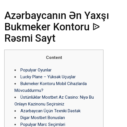
Azərbaycanın Ən Yaxşı
Bukmeker Kontoru ᐉ
Rəsmi Sayt
Content
Populyar Oyunlar
Lucky Plane – Yüksək Uçuşlar
Bukmeker Kontoru Mobil Cihazlarda
Mövcuddurmu?
Üstünlüklər Mostbet Az Casino: Niyə Bu
Onlayn Kazinonu Seçirsiniz
Azərbaycan Üçün Texniki Dəstək
Digər Mostbet Bonusları
Populyar Mərc Seçimləri