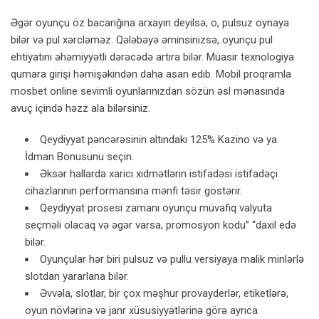
Əgər oyunçu öz bacarığına arxayın deyilsə, o, pulsuz oynaya
bilər və pul xərcləməz. Qələbəyə əminsinizsə, oyunçu pul
ehtiyatını əhəmiyyətli dərəcədə artıra bilər. Müasir texnologiya
qumara girişi həmişəkindən daha asan edib. Mobil proqramla
mosbet online sevimli oyunlarınızdan sözün əsl mənasında
avuç içində həzz ala bilərsiniz.
Qeydiyyat pəncərəsinin altındakı 125% Kazino və ya
İdman Bonusunu seçin.
Əksər hallarda xarici xidmətlərin istifadəsi istifadəçi
cihazlarının performansına mənfi təsir göstərir.
Qeydiyyat prosesi zamanı oyunçu müvafiq valyuta
seçməli olacaq və əgər varsa, promosyon kodu” “daxil edə
bilər.
Oyunçular hər biri pulsuz və pullu versiyaya malik minlərlə
slotdan yararlana bilər.
Əvvəla, slotlar, bir çox məşhur provayderlər, etiketlərə,
oyun növlərinə və janr xüsusiyyətlərinə görə ayrıca