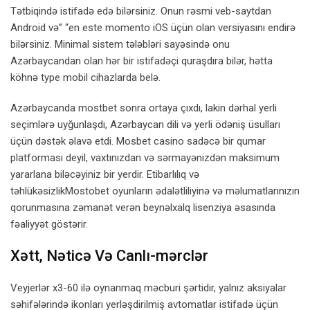
Tətbiqində istifadə edə bilərsiniz. Onun rəsmi veb-saytdan
Android və” “en este momento iOS üçün olan versiyasını endirə
bilərsiniz. Minimal sistem tələbləri sayəsində onu
Azərbaycandan olan hər bir istifadəçi quraşdıra bilər, hətta
köhnə type mobil cihazlarda belə.
Azərbaycanda mostbet sonra ortaya çıxdı, lakin dərhal yerli
seçimlərə uyğunlaşdı, Azərbaycan dili və yerli ödəniş üsulları
üçün dəstək əlavə etdi. Mosbet casino sadəcə bir qumar
platforması deyil, vaxtınızdan və sərmayənizdən maksimum
yararlana biləcəyiniz bir yerdir. Etibarlılıq və
təhlükəsizlikMostobet oyunların ədalətliliyinə və məlumatlarınızın
qorunmasına zəmanət verən beynəlxalq lisenziya əsasında
fəaliyyət göstərir.
Xətt, Nəticə Və Canlı-mərclər
Veyjerlər x3-60 ilə oynanmaq məcburi şərtidir, yalnız aksiyalar
səhifələrində ikonları yerləşdirilmiş avtomatlar istifadə üçün