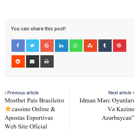
You can share this post!
Google+
LinkedIn
Whatsapp
StumbleUpon
Tumblr
Pinter
Reddit
Share
Print
via
Email
Previous article
Next article
Mostbet País Brasileiro
Idman Mərc Oyunları
cassino Online &
Və Kazino
Apostas Esportivas
Azərbaycan”
Web Site Oficial