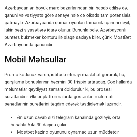
Azərbaycan ən böyük mərc bazarlarından biri hesab edilsə də,
qanuni və vəziyyətə görə sənaye hələ də ölkədə tam potensiala
çatmayıb. Azərbaycanda qumar oyunları tamamilə qanuni deyil,
lakin bəzi siyasətlərə idarə olunur. Bununla belə, Azərbaycanlı
punters bukmeker konturu ilə əlaqə saxlaya bilər, çünki MostBet
Azərbaycanda qanunidir.
Mobil Məhsullar
Promo kodunuz varsa, istifadə etməyi məsləhət görürük, bu,
qarşılama bonuslarının həcmini 30 frispin artıracaq. Çox hallarda
məlumatlar qeydiyyat zamanı doldurulur ki, bu prosesi
sürətləndirir. Əksər platformalarda göstərilən məlumatı
sənədlərinin surətlərini təqdim edərək təsdiqləmək lazımdır.
Ən uzun cavab sizi telegram kanalında gözləyir, orta
hesabla 5 ilə 30 dəqiqə çəkir.
Mostbet kazino oyununu oynamaq uzun müddətdir