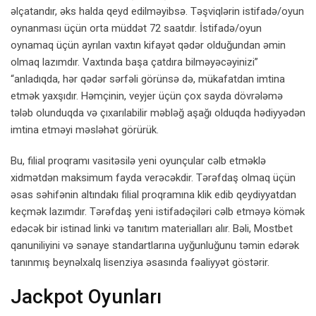
əlçatandır, əks halda qeyd edilməyibsə. Təşviqlərin istifadə/oyun
oynanması üçün orta müddət 72 saatdır. İstifadə/oyun
oynamaq üçün ayrılan vaxtın kifayət qədər olduğundan əmin
olmaq lazımdır. Vaxtında başa çatdıra bilməyəcəyinizi”
“anladıqda, hər qədər sərfəli görünsə də, mükafatdan imtina
etmək yaxşıdır. Həmçinin, veyjer üçün çox sayda dövrələmə
tələb olunduqda və çıxarılabilir məbləğ aşağı olduqda hədiyyədən
imtina etməyi məsləhət görürük.
Bu, filial proqramı vasitəsilə yeni oyunçular cəlb etməklə
xidmətdən maksimum fayda verəcəkdir. Tərəfdaş olmaq üçün
əsas səhifənin altındakı filial proqramına klik edib qeydiyyatdan
keçmək lazımdır. Tərəfdaş yeni istifadəçiləri cəlb etməyə kömək
edəcək bir istinad linki və tanıtım materialları alır. Bəli, Mostbet
qanuniliyini və sənaye standartlarına uyğunluğunu təmin edərək
tanınmış beynəlxalq lisenziya əsasında fəaliyyət göstərir.
Jackpot Oyunları