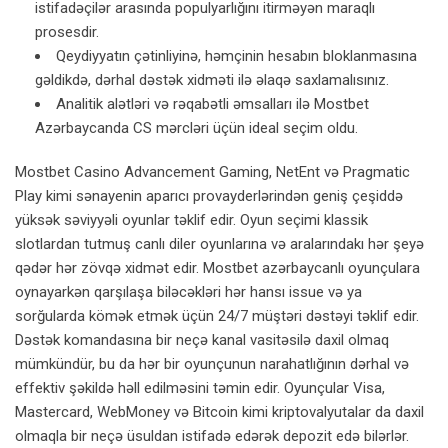
istifadəçilər arasında populyarlığını itirməyən maraqlı
prosesdir.
Qeydiyyatın çətinliyinə, həmçinin hesabın bloklanmasına
gəldikdə, dərhal dəstək xidməti ilə əlaqə saxlamalısınız.
Analitik alətləri və rəqabətli əmsalları ilə Mostbet
Azərbaycanda CS mərcləri üçün ideal seçim oldu.
Mostbet Casino Advancement Gaming, NetEnt və Pragmatic
Play kimi sənayenin aparıcı provayderlərindən geniş çeşiddə
yüksək səviyyəli oyunlar təklif edir. Oyun seçimi klassik
slotlardan tutmuş canlı diler oyunlarına və aralarındakı hər şeyə
qədər hər zövqə xidmət edir. Mostbet azərbaycanlı oyunçulara
oynayarkən qarşılaşa biləcəkləri hər hansı issue və ya
sorğularda kömək etmək üçün 24/7 müştəri dəstəyi təklif edir.
Dəstək komandasına bir neçə kanal vasitəsilə daxil olmaq
mümkündür, bu da hər bir oyunçunun narahatlığının dərhal və
effektiv şəkildə həll edilməsini təmin edir. Oyunçular Visa,
Mastercard, WebMoney və Bitcoin kimi kriptovalyutalar da daxil
olmaqla bir neçə üsuldan istifadə edərək depozit edə bilərlər.