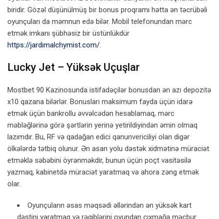
biridir. Gözəl düşünülmüş bir bonus proqramı hətta ən təcrübəli
oyunçuları da məmnun edə bilər. Mobil telefonundan mərc
etmək imkanı şübhəsiz bir üstünlükdür
https://jardimalchymist.com/
.
Lucky Jet – Yüksək Uçuşlar
Mostbet 90 Kazinosunda istifadəçilər bonusdan ən azı depozitə
x10 qazana bilərlər. Bonusları maksimum fayda üçün idarə
etmək üçün bankrollu əvvəlcədən hesablamaq, mərc
məbləğlərinə görə şərtlərin yerinə yetirildiyindən əmin olmaq
lazımdır. Bu, RF və qadağan edici qanunvericiliyi olan digər
ölkələrdə tətbiq olunur. Ən asan yolu dəstək xidmətinə müraciət
etməklə səbəbini öyrənməkdir, bunun üçün poçt vasitəsilə
yazmaq, kabinetdə müraciət yaratmaq və ahora zəng etmək
olar.
Oyunçuların əsas məqsədi əllərindən ən yüksək kart
dəstini yaratmaq və rəqiblərini oyundan çıxmağa məcbur