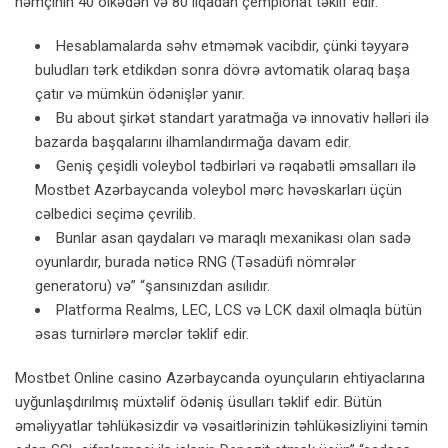
həmçinin 40 ölkədən və 80 liqadan çempionat təklif edir.
Hesablamalarda səhv etməmək vacibdir, çünki təyyarə
buludları tərk etdikdən sonra dövrə avtomatik olaraq başa
çatır və mümkün ödənişlər yanır.
Bu about şirkət standart yaratmağa və innovativ həlləri ilə
bazarda başqalarını ilhamlandırmağa davam edir.
Geniş çeşidli voleybol tədbirləri və rəqabətli əmsalları ilə
Mostbet Azərbaycanda voleybol mərc həvəskarları üçün
cəlbedici seçimə çevrilib.
Bunlar asan qaydaları və maraqlı mexanikası olan sadə
oyunlardır, burada nəticə RNG (Təsadüfi nömrələr
generatoru) və” “şansınızdan asılıdır.
Platforma Realms, LEC, LCS və LCK daxil olmaqla bütün
əsas turnirlərə mərclər təklif edir.
Mostbet Online casino Azərbaycanda oyunçuların ehtiyaclarına
uyğunlaşdırılmış müxtəlif ödəniş üsulları təklif edir. Bütün
əməliyyatlar təhlükəsizdir və vəsaitlərinizin təhlükəsizliyini təmin