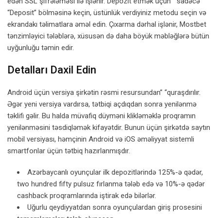
edən SSL şifrələməsi ilə işlənir. Depozit etmək üçün” “sadəcə
“Deposit” bölməsinə keçin, üstünlük verdiyiniz metodu seçin və
ekrandakı təlimatlara əməl edin. Çıxarma dərhal işlənir, Mostbet
tənzimləyici tələblərə, xüsusən də daha böyük məbləğlərə bütün
uyğunluğu təmin edir.
Detalları Daxil Edin
Android üçün versiya şirkətin rəsmi resursundan” “quraşdırılır.
Əgər yeni versiya vardırsa, tətbiqi açdıqdan sonra yenilənmə
təklifi gəlir. Bu halda müvafiq düyməni klikləməklə proqramın
yenilənməsini təsdiqləmək kifayətdir. Bunun üçün şirkətdə saytın
mobil versiyası, həmçinin Android və iOS əməliyyat sistemli
smartfonlar üçün tətbiq hazırlanmışdır.
Azərbaycanlı oyunçular ilk depozitlərində 125%-ə qədər,
two hundred fifty pulsuz fırlanma tələb edə və 10%-ə qədər
cashback proqramlarında iştirak edə bilərlər.
Uğurlu qeydiyyatdan sonra oyunçulardan giriş prosesini