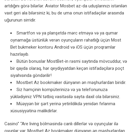
artdığını görə bilərlər. Aviator Mosbet az-da uduşlarınızı istənilən
vaxt geri ala bilərsiniz ki, bu de uma onun istifadəçilər arasında
uğurunun sirridir.
Smartfon və ya planşetdə mərc etməyə və ya qumar
oynamağa üstünlük verən oyunçuların rahatlığı üçün Most
Bet bukmeker kontoru Android və iOS üçün proqramlar
hazırlayıb.
Bütün bonuslar MostBet-in rəsmi saytında mövcuddur, və
bir qayda olaraq, hər qeydiyyatdan keçən istifadəçilərə poçt
siyahısında göndərilir!
Mostbet Az bookmaker dünyanın ən məşhurlardan biridir.
Siz həmçinin kompüterinizə və ya telefonunuza
yüklədiyiniz VPN tətbiq vasitəsilə sayta daxil ola bilərsiniz.
Müəyyən bir şərt yerinə yetirildikdə yenidən fırlanma
xüsusiyyətinə malikdirlər.
Casino” “Are living bölməsində canlı dillerlər və oyunçular ilə
oyunlar var. Mostbet Az bookmaker dünyanın ən məşhurlardan