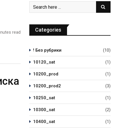
Categories
nutes read
! Без рубрики
(10)
10120_sat
(1)
10200_prod
(1)
иска
10200_prod2
(3)
10250_sat
(1)
10300_sat
(2)
10400_sat
(1)