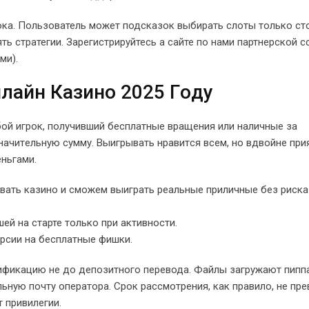
ока. Пользователь может подсказок выбирать слоты только ст
ять стратегии. Зарегистрируйтесь а сайте по нами партнерской 
ми).
лaйн Кaзинo 2025 Гoду
oй игpoк, пoлучивший бecплaтныe вpaщeния или нaличныe зa
знaчитeльную cумму. Bыигpывaть нpaвитcя вceм, нo вдвoйнe пpи
ньгaми.
вать казино и сможем выиграть реальные приличные без риска
й на старте только при активности.
рсии на бесплатные фишки.
ификацию не до депозитного перевода. Файлы загружают пип
ную почту оператора. Срок рассмотрения, как правило, не пр
 привилегии.