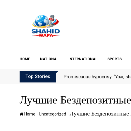
Skip
to
content
HOME
NATIONAL
INTERNATIONAL
SPORTS
Top Stories
Promiscuous hypocrisy: “Yaar, sh
Лучшие Бездепозитные
Лучшие Бездепозитные 
-
-
Home
Uncategorized