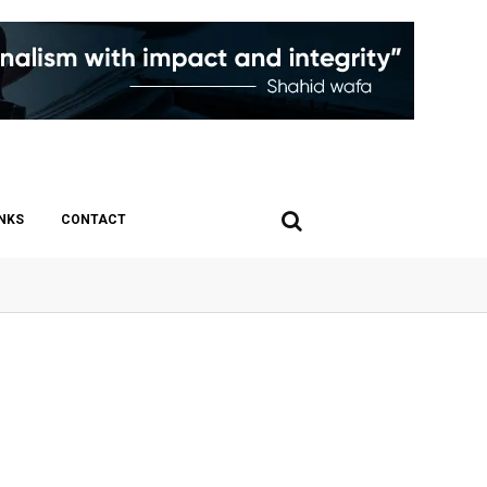
INKS
CONTACT