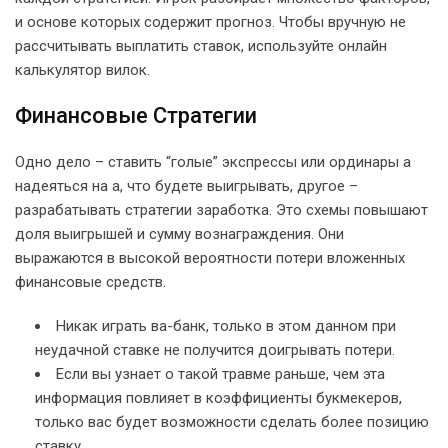
и основе которых содержит прогноз. Чтобы вручную не
рассчитывать выплатить ставок, используйте онлайн
калькулятор вилок.
Финансовые Стратегии
Одно дело – ставить “голые” экспрессы или ординары а
надеяться на а, что будете выигрывать, другое –
разрабатывать стратегии заработка. Это схемы повышают
доля выигрышей и сумму вознаграждения. Они
выражаются в высокой вероятности потери вложенных
финансовые средств.
Никак играть ва-банк, только в этом данном при
неудачной ставке не получится доигрывать потери.
Если вы узнает о такой травме раньше, чем эта
информация повлияет в коэффициенты букмекеров,
только вас будет возможности сделать более позицию
ставку.