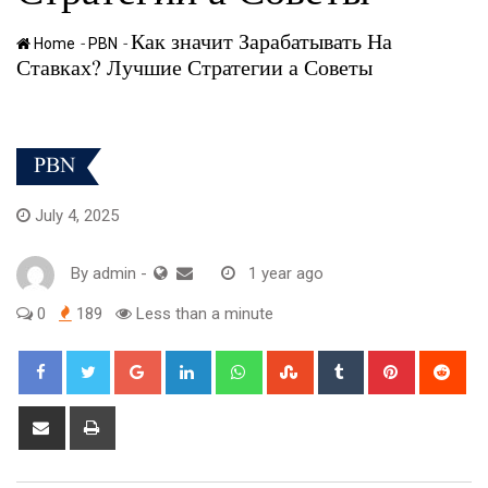
Как значит Зарабатывать На
-
-
Home
PBN
Ставках? Лучшие Стратегии а Советы
PBN
July 4, 2025
By
admin
-
1 year ago
0
189
Less than a minute
Google+
LinkedIn
Whatsapp
StumbleUpon
Tumblr
Pinterest
Red
Share
Print
via
Email