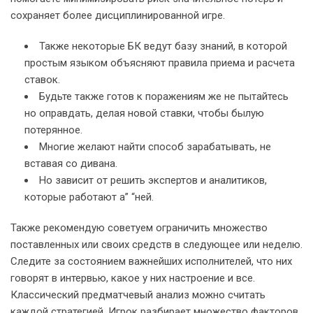
сохраняет более дисциплинированной игре.
Также некоторые БК ведут базу знаний, в которой
простым языком объясняют правила приема и расчета
ставок.
Будьте также готов к поражениям же не пытайтесь
но оправдать, делая новой ставки, чтобы былую
потерянное.
Многие желают найти способ зарабатывать, не
вставая со дивана.
Но зависит от решить экспертов и аналитиков,
которые работают а” “ней.
Также рекомендую советуем ограничить множество
поставленных или своих средств в следующее или неделю.
Следите за состоянием важнейших исполнителей, что них
говорят в интервью, какое у них настроение и все.
Классический предматчевый анализ можно считать
каждой стратегией. Игрок разбирает множество факторов,