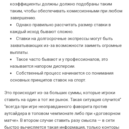
коэффициенты должны должно подобраны таким
таким, чтобы обеспечивать комиссионными при любом
завершению.
Однако правильно рассчитать размер ставки в
каждый исход бывают сложно.
Ставки на долгосрочные экспрессы могут быть
захватывающих из-за возможности заиметь огромные
выплаты.
Такое часто бывают и у профессионалов, это
называется напором дисперсии.
Собственный процесс начинается со понимания
основных принципов ставок на спорт.
Это происходит из-за больших суммы, которые игроки
ставить на один а тот же рынок. Такая ситуация случится”
“всегда при игре неоправданного фаворита против
аутсайдера в топовом чемпионате либо при «договорном
матче». В втором случае ставить разу смысла — в сети
быстро вычисляется такая информация, только конторы