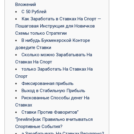
Вложений
С 50 Рублей
Как Заработать в Ставках На Спорт —
Пошаговая Инструкция для Новичков
Схемы только Стратегии
В нибудь Букмекерской Конторе
доведите Ставки
Сколько можно Зарабатывать На
Ставках На Спорт
только Заработать На Ставках На
Спорт
Фиксированная прибыль
Выход в Стабильную Прибыль
Рискованные Способы денег На
Ставках
Ставки Против Фаворитов”
“[newline]как Правильно вчитываться
Спортивные События?
а Зарабатывать На Ставках Регулярно?