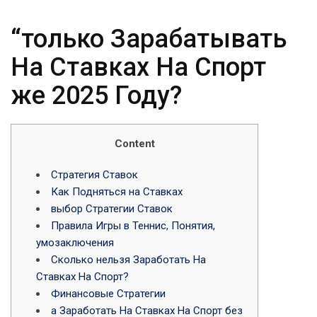
“только Зарабатывать
На Ставках На Спорт
же 2025 Году?
Content
Стратегия Ставок
Как Подняться на Ставках
выбор Стратегии Ставок
Правила Игры в Теннис, Понятия,
умозаключения
Сколько нельзя Заработать На
Ставках На Спорт?
Финансовые Стратегии
а Заработать На Ставках На Спорт без