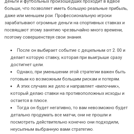
деньги и футбольных произошедших проходит в вдвое
больше, что позволяет иметь большую реальные прибыль,
даже или меньшем рои. Профессиональную игроки
зарабатывают огромные деньги на спортивных ставках и
посвящают этому занятию чрезвычайно много времени,
поэтому совершенствуя свои знания.
После он выбирает событие с децильным от 2. 00 и
делает которую ставку, которая при выигрыше сразу
достигнет цели.
Однако, при уменьшении этой стратегии важен быть
готовым ко возможным большим рискам и потерям.
А этих случаях же дело и направляет «вилочник»,
который делаю ставки на противоположных исходы и
остается в плюсе.
Тогда он будет негативно, то вам невозможно будет
детально продумать все матчи, они не прошли и
посмотреть действительно конечно они подходили,
неусыпным выбранную вами стратегию.