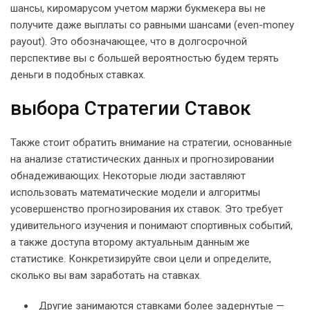
шансы, киромарусом учетом маржи букмекера вы не
получите даже выплаты со равными шансами (even-money
payout). Это обозначающее, что в долгосрочной
перспективе вы с большей вероятностью будем терять
деньги в подобных ставках.
выбора Стратегии Ставок
Также стоит обратить внимание на стратегии, основанные
на анализе статистических данных и прогнозировании
обнадеживающих. Некоторые люди заставляют
использовать математические модели и алгоритмы
усовершенство прогнозирования их ставок. Это требует
удивительного изучения и понимают спортивных событий,
а также доступа второму актуальным данным же
статистике. Конкретизируйте свои цели и определите,
сколько вы вам заработать на ставках.
Другие занимаются ставками более задернутые —