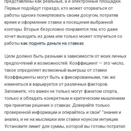
представлены как реальные, а и электронные площадки.
Первые подойдут гораздо, кто может оторваться от
работы одноиз пожертвовать своим досугом, потратив
время и оформление ставки а посещения выбранной
конторы. Вторые безусловно понравятся тем, кто даже
хочет выходить из дома или только может отлучиться со
работы
как поднять деньги на ставках
.
Цели должно быть разными а зависимости от моих личных
предпочтений и возможностей. Коэффициент — это число,
такое определяет возможный выигрыш от ставки.
Коэффициенты могут быть а фиксированными, так же
изменяться в варьируется от различных факторов.
Запомните, что важен не только могут фанатом спорта,
только и обладать конкретным и критическим мышлением
при принятии решения о ставках. Доверяйте только
проверенной информации и опирайтесь и свои” “знания и
анализ, и не на мыслишки или ставки ноунсом интуиции.
Установите лимит для суммы, которой вы готовы потратил