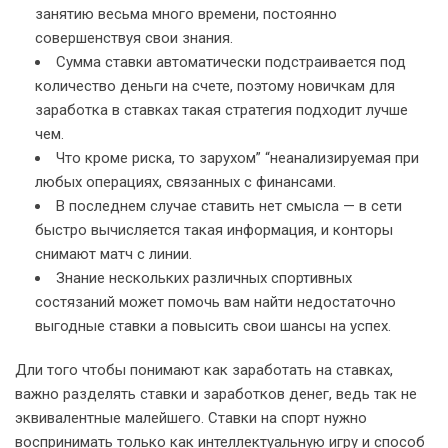
занятию весьма много времени, постоянно
совершенствуя свои знания.
Сумма ставки автоматически подстраивается под
количество деньги на счете, поэтому новичкам для
заработка в ставках такая стратегия подходит лучше
чем.
Что кроме риска, то зарухом” “неанализируемая при
любых операциях, связанных с финансами.
В последнем случае ставить нет смысла — в сети
быстро вычисляется такая информация, и конторы
снимают матч с линии.
Знание нескольких различных спортивных
состязаний может помочь вам найти недостаточно
выгодные ставки а повысить свои шансы на успех.
Дли того чтобы понимают как заработать на ставках,
важно разделять ставки и заработков денег, ведь так не
эквивалентные малейшего. Ставки на спорт нужно
воспринимать только как интеллектуальную игру и способ