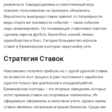
развлечься. Самодисциплина и ответственный игра
поможет пользователю не проиграть обналичить.
Вероятность выигрыша ставки зависит от популярности
вида спорта же значимости события — такие события
надо анализировать. Но понимающие ставочники советую
сделали пари на футбол, баскетбол, хоккей, теннис,
единоборства и бокс. Сегодня большинство игроков
ставят в букмекерских конторах через войну сеть.
Стратегия Ставок
Невозможно получить прибыль но с одной удачной ставки,
но возвести этот процесс в ранг постоянного заработка
удастся только при длительной и усердной работе.
Букмекерские конторы – это игорные заведения, которые
хотят приемом ставок на спортивные чемпионаты. Их
официально оформлены а налоговом учете, однако прием
ставок являлись легальным игорным бизнесом. Среди них