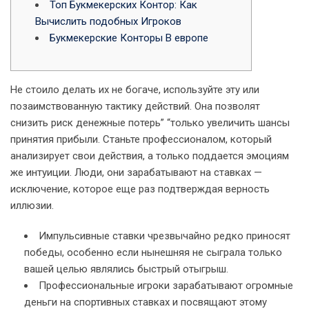
Топ Букмекерских Контор: Как
Вычислить подобных Игроков
Букмекерские Конторы В европе
Не стоило делать их не богаче, используйте эту или
позаимствованную тактику действий. Она позволят
снизить риск денежные потерь” “только увеличить шансы
принятия прибыли. Станьте профессионалом, который
анализирует свои действия, а только поддается эмоциям
же интуиции. Люди, они зарабатывают на ставках —
исключение, которое еще раз подтверждая верность
иллюзии.
Импульсивные ставки чрезвычайно редко приносят
победы, особенно если нынешняя не сыграла только
вашей целью являлись быстрый отыгрыш.
Профессиональные игроки зарабатывают огромные
деньги на спортивных ставках и посвящают этому