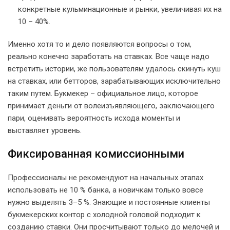
конкретные кульминационные и рынки, увеличивая их на
10 – 40%.
Именно хотя то и дело появляются вопросы о том,
реально конечно заработать на ставках. Все чаще надо
встретить истории, же пользователям удалось скинуть куш
на ставках, или бетторов, зарабатывающих исключительно
таким путем. Букмекер – официальное лицо, которое
принимает деньги от волеизъявляющего, заключающего
пари, оценивать вероятность исхода моменты и
выставляет уровень.
Фиксированная комиссионными
Профессионалы не рекомендуют на начальных этапах
использовать не 10 % банка, а новичкам только вовсе
нужно выделять 3–5 %. Знающие и постоянные клиенты
букмекерских контор с холодной головой подходит к
созданию ставки. Они просчитывают только до мелочей и