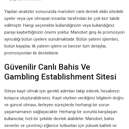
Yapılan analizler sonucunda mariobet canlı destek ekibi sitedeki
üyeler veya üye olmayan insanlar tarafından bir çok kez takdir
edilmiştir. Hangi seçenekte kullandığınızın veya kullandığınız
parayı kaybettiğinizin önemi yoktur. Mariobet giriş ile promosyon
ayrıcalığı bütün üyelere sunulmaktadır. Bütün yatırım işlemleri,
bütün kayıplar, ilk yatırım işlemi ve benzer tüm detaylar,
promosyonları ile desteklenir.
Güvenilir Canlı Bahis Ve
Gambling Establishment Sitesi
Siteye kayıt olmak için gerekli adımları takip ederek, hesabınızı
kolayca oluşturabilirsiniz. Kayıt olurken verdiğiniz bilgilerin doğru
ve güncel olması, ilerleyen süreçlerde herhangi bir sorun
yaşamamanızı sağlayacaktır. Herhangi bir sorunla karşılaşan
kullanıcılar, hızlı bir şekilde destek alabilirler. Mariobet, bahis
severler ve çevrimiçi eğlence tutkunları için yüksek kaliteli ve