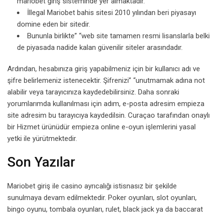
mariobet giriş sisteminde yer almaktadır.
İllegal Mariobet bahis sitesi 2010 yılından beri piyasayı
domine eden bir sitedir.
Bununla birlikte” “web site tamamen resmi lisanslarla belki
de piyasada nadide kalan güvenilir siteler arasındadır.
Ardından, hesabınıza giriş yapabilmeniz için bir kullanıcı adı ve
şifre belirlemeniz istenecektir. Şifrenizi” “unutmamak adına not
alabilir veya tarayıcınıza kaydedebilirsiniz. Daha sonraki
yorumlarımda kullanılması için adım, e-posta adresim empieza
site adresim bu tarayıcıya kaydedilsin. Curaçao tarafından onaylı
bir Hizmet ürünüdür empieza online e-oyun işlemlerini yasal
yetki ile yürütmektedir.
Son Yazılar
Mariobet giriş ile casino ayrıcalığı istisnasız bir şekilde
sunulmaya devam edilmektedir. Poker oyunları, slot oyunları,
bingo oyunu, tombala oyunları, rulet, black jack ya da baccarat