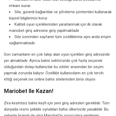
imkanı sunar.
Site, güvenli bağlantılar ve şifreleme yöntemleri kullanarak
kişisel bilgilerinizi korur.
Kaliteli oyun içeriklerinden yararlanmak için ilk olarak
mariobet giriş adresine giriş yapılmaktadır.
Site üzerinden sayfanın tüm özelliklerine aynı anda erişim
sağlanmaktadır.
Son zamanların en çok talep alan oyun içerikleri giriş adresinde
yer almaktadır. Ayrıca bahis sektöründe çok fazla seçenek
olduğundan dolayı kullanıcılar bu siteler arasından bir seçim
yapmak zorunda kalıyor. Özellikle kullanıcıların en çok tercih
ettiği seçenek ise online bahis sitelerinden birisi oluyor.
Mariobet Ile Kazan!
Zira kesintisiz bahis keyfi için yeni giriş adresleri gereklidir. Tüm
dünyada resmi şekilde oynatılan bahis ülkemizde yasaklıdır. Bu
sebeple lisanslı da olsa Mariobet’in oyunculara yenilenen