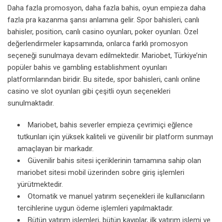
Daha fazla promosyon, daha fazla bahis, oyun empieza daha
fazla pra kazanma şansı anlamına gelir. Spor bahisleri, canlı
bahisler, position, canlı casino oyunları, poker oyunları. Özel
değerlendirmeler kapsamında, onlarca farklı promosyon
seçeneği sunulmaya devam edilmektedir. Mariobet, Türkiye’nin
popüler bahis ve gambling establishment oyunları
platformlarından biridir. Bu sitede, spor bahisleri, canlı online
casino ve slot oyunları gibi çeşitli oyun seçenekleri
sunulmaktadır.
Mariobet, bahis severler empieza çevrimiçi eğlence
tutkunları için yüksek kaliteli ve güvenilir bir platform sunmayı
amaçlayan bir markadır.
Güvenilir bahis sitesi içeriklerinin tamamına sahip olan
mariobet sitesi mobil üzerinden sobre giriş işlemleri
yürütmektedir.
Otomatik ve manuel yatırım seçenekleri ile kullanıcıların
tercihlerine uygun ödeme işlemleri yapılmaktadır.
Bütün yatırım işlemleri, bütün kayıplar, ilk yatırım işlemi ve