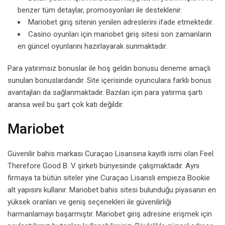
benzer tüm detaylar, promosyonları ile desteklenir.
Mariobet giriş sitenin yenilen adreslerini ifade etmektedir.
Casino oyunları için mariobet giriş sitesi son zamanların
en güncel oyunlarını hazırlayarak sunmaktadır.
Para yatırımsız bonuslar ile hoş geldin bonusu deneme amaçlı
sunulan bonuslardandır. Site içerisinde oyunculara farklı bonus
avantajları da sağlanmaktadır. Bazıları için para yatırma şartı
aransa weil bu şart çok katı değildir.
Mariobet
Güvenilir bahis markası Curaçao Lisansına kayıtlı ismi olan Feel
Therefore Good B. V şirketi bünyesinde çalışmaktadır. Aynı
firmaya ta bütün siteler yine Curaçao Lisanslı empieza Bookie
alt yapısını kullanır. Mariobet bahis sitesi bulunduğu piyasanın en
yüksek oranları ve geniş seçenekleri ile güvenilirliği
harmanlamayı başarmıştır. Mariobet giriş adresine erişmek için