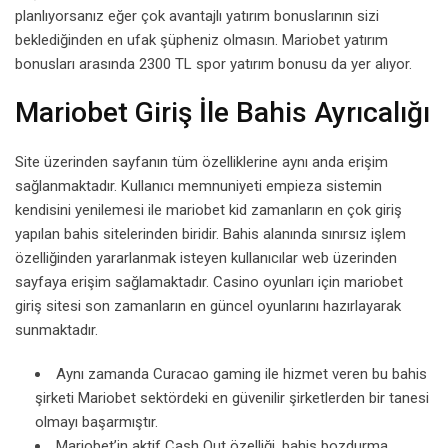
planlıyorsanız eğer çok avantajlı yatırım bonuslarının sizi
beklediğinden en ufak şüpheniz olmasın. Mariobet yatırım
bonusları arasında 2300 TL spor yatırım bonusu da yer alıyor.
Mariobet Giriş İle Bahis Ayrıcalığı
Site üzerinden sayfanın tüm özelliklerine aynı anda erişim
sağlanmaktadır. Kullanıcı memnuniyeti empieza sistemin
kendisini yenilemesi ile mariobet kid zamanların en çok giriş
yapılan bahis sitelerinden biridir. Bahis alanında sınırsız işlem
özelliğinden yararlanmak isteyen kullanıcılar web üzerinden
sayfaya erişim sağlamaktadır. Casino oyunları için mariobet
giriş sitesi son zamanların en güncel oyunlarını hazırlayarak
sunmaktadır.
Aynı zamanda Curacao gaming ile hizmet veren bu bahis
şirketi Mariobet sektördeki en güvenilir şirketlerden bir tanesi
olmayı başarmıştır.
Mariobet’in aktif Cash Out özelliği, bahis bozdurma