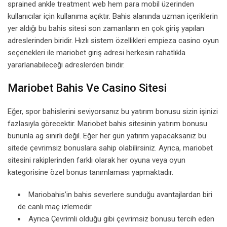
sprained ankle treatment web hem para mobil üzerinden
kullanıcılar için kullanıma açıktır. Bahis alanında uzman içeriklerin
yer aldığı bu bahis sitesi son zamanların en çok giriş yapılan
adreslerinden biridir. Hızlı sistem özellikleri empieza casino oyun
seçenekleri ile mariobet giriş adresi herkesin rahatlıkla
yararlanabileceği adreslerden biridir.
Mariobet Bahis Ve Casino Sitesi
Eğer, spor bahislerini seviyorsanız bu yatırım bonusu sizin işinizi
fazlasıyla görecektir. Mariobet bahis sitesinin yatırım bonusu
bununla ag sınırlı değil. Eğer her gün yatırım yapacaksanız bu
sitede çevrimsiz bonuslara sahip olabilirsiniz. Ayrıca, mariobet
sitesini rakiplerinden farklı olarak her oyuna veya oyun
kategorisine özel bonus tanımlaması yapmaktadır.
Mariobahis’in bahis severlere sunduğu avantajlardan biri
de canlı maç izlemedir.
Ayrıca Çevrimli olduğu gibi çevrimsiz bonusu tercih eden