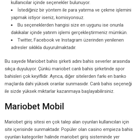
kullanıcılar içinde seçenekler bulunuyor.
İstediğiniz bir yöntem ile para yatırma ve çekme işlemini
yapmak istiyor iseniz, komisyonsuz.
Bu seçeneklerden hangisi size en uygunu ise onunla
dakikalar içinde yatırım işlemi gerçekleştirmeniz mümkün.
Twitter, Facebook ve Instagram üzerinden yenilenen
adresler sıklıkla duyurulmaktadır.
Bu sayede Mariobet bahis şirketi adını bahis severler arasında
sıkça duyuluyor. Çünkü mariobet canlı bahis şirketinde spor
bahisleri çok keyiflidir. Ayrıca, diğer sitelerden farkı en banko
maçlarda dahi yüksek oranlar sunmasıdır. Canlı bahis seçeneği
ile sizde yüksek miktarlar kazanmaya başlayabilirsiniz.
Mariobet Mobil
Mariobet giriş sitesi en çok talep alan oyunları kullanıcıları için
site içerisinde sunmaktadır. Popüler olan casino empieza bahis
oyunları kategoriler halinde mariobet giriş sisteminde yer