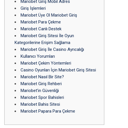
Mariobet Giriş Mobil Adres
Giriş İşlemleri
Mariobet Üye Ol Mariobet Giriş
Mariobet Para Çekme
Mariobet Canlı Destek
Mariobet Giriş Sitesi İle Oyun
Kategorilerine Erişim Sağlama
Mariobet Giriş İle Casino Ayrıcalığı
Kullanıcı Yorumları
Mariobet Çekim Yöntemleri
Casino Oyunları İçin Mariobet Giriş Sitesi
Mariobet Nasıl Bir Site?
Mariobet Giriş Rehberi
Mariobet’in Güvenliği
Mariobet Spor Bahisleri
Mariobet Bahis Sitesi
Mariobet Papara Para Çekme