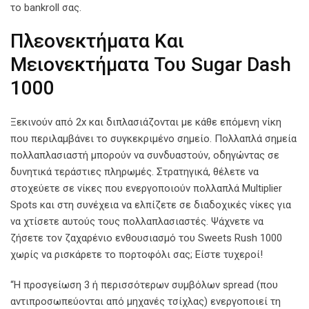
το bankroll σας.
Πλεονεκτήματα Και
Μειονεκτήματα Του Sugar Dash
1000
Ξεκινούν από 2x και διπλασιάζονται με κάθε επόμενη νίκη
που περιλαμβάνει το συγκεκριμένο σημείο. Πολλαπλά σημεία
πολλαπλασιαστή μπορούν να συνδυαστούν, οδηγώντας σε
δυνητικά τεράστιες πληρωμές. Στρατηγικά, θέλετε να
στοχεύετε σε νίκες που ενεργοποιούν πολλαπλά Multiplier
Spots και στη συνέχεια να ελπίζετε σε διαδοχικές νίκες για
να χτίσετε αυτούς τους πολλαπλασιαστές. Ψάχνετε να
ζήσετε τον ζαχαρένιο ενθουσιασμό του Sweets Rush 1000
χωρίς να ρισκάρετε το πορτοφόλι σας; Είστε τυχεροί!
“Η προσγείωση 3 ή περισσότερων συμβόλων spread (που
αντιπροσωπεύονται από μηχανές τσίχλας) ενεργοποιεί τη