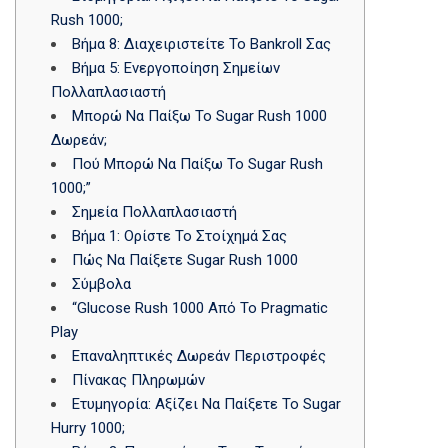
Rush 1000;
Βήμα 8: Διαχειριστείτε Το Bankroll Σας
Βήμα 5: Ενεργοποίηση Σημείων
Πολλαπλασιαστή
Μπορώ Να Παίξω Το Sugar Rush 1000
Δωρεάν;
Πού Μπορώ Να Παίξω Το Sugar Rush
1000;”
Σημεία Πολλαπλασιαστή
Βήμα 1: Ορίστε Το Στοίχημά Σας
Πώς Να Παίξετε Sugar Rush 1000
Σύμβολα
“Glucose Rush 1000 Από Το Pragmatic
Play
Επαναληπτικές Δωρεάν Περιστροφές
Πίνακας Πληρωμών
Ετυμηγορία: Αξίζει Να Παίξετε Το Sugar
Hurry 1000;