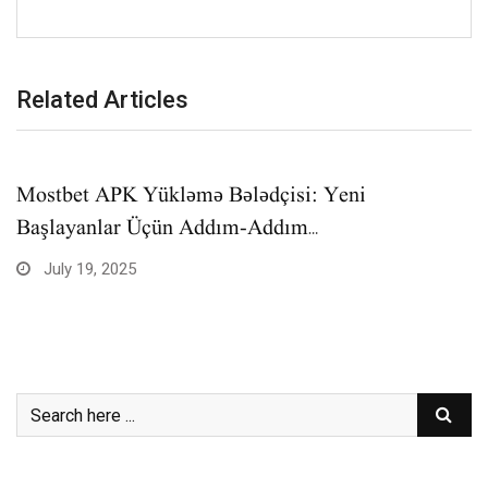
Related Articles
Mostbet APK Yükləmə Bələdçisi: Yeni
Başlayanlar Üçün Addım-Addım…
July 19, 2025