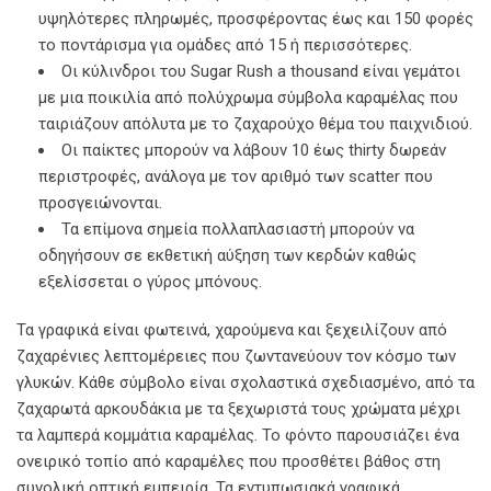
υψηλότερες πληρωμές, προσφέροντας έως και 150 φορές
το ποντάρισμα για ομάδες από 15 ή περισσότερες.
Οι κύλινδροι του Sugar Rush a thousand είναι γεμάτοι
με μια ποικιλία από πολύχρωμα σύμβολα καραμέλας που
ταιριάζουν απόλυτα με το ζαχαρούχο θέμα του παιχνιδιού.
Οι παίκτες μπορούν να λάβουν 10 έως thirty δωρεάν
περιστροφές, ανάλογα με τον αριθμό των scatter που
προσγειώνονται.
Τα επίμονα σημεία πολλαπλασιαστή μπορούν να
οδηγήσουν σε εκθετική αύξηση των κερδών καθώς
εξελίσσεται ο γύρος μπόνους.
Τα γραφικά είναι φωτεινά, χαρούμενα και ξεχειλίζουν από
ζαχαρένιες λεπτομέρειες που ζωντανεύουν τον κόσμο των
γλυκών. Κάθε σύμβολο είναι σχολαστικά σχεδιασμένο, από τα
ζαχαρωτά αρκουδάκια με τα ξεχωριστά τους χρώματα μέχρι
τα λαμπερά κομμάτια καραμέλας. Το φόντο παρουσιάζει ένα
ονειρικό τοπίο από καραμέλες που προσθέτει βάθος στη
συνολική οπτική εμπειρία. Τα εντυπωσιακά γραφικά