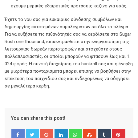
έχουμε μερικές εξαιρετικές προτάσεις καζίνο για εσάς.
Έχετε το νου σας για ευκαιρίες σύνδεσης συμβόλων και
δημιουργίας εκτεταμένων συμπλεγμάτων σε όλο το πλέγμα.
Για να αυξήσετε τις πιθανότητές σας να κερδίσετε στο Sugar
Rush one thousand, επικεντρωθείτε στην ενεργοποίηση της
λειτουργίας δωρεάν περιστροφών και στοχεύστε στους
πολλαπλασιαστές, οι οποίοι μπορούν να φτάσουν έως και 1.
024 φορές. Η συνετή διαχείριση του bankroll σας και η έναρξη
με μικρότερα πονταρίσματα μπορεί επίσης να βοηθήσει στην
επέκταση του παιχνιδιού σας και ενδεχομένως να οδηγήσει
σε μεγαλύτερα κέρδη.
You can share this post!
Google+
LinkedIn
Whatsapp
StumbleUpon
Tumblr
Pinter