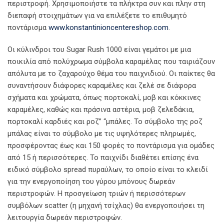
περιστροφή. Χρησιμοποιήστε τα πλήκτρα συν και πλην στη
διεπαφή στοιχημάτων για να επιλέξετε το επιθυμητό
ποντάρισμα
www.konstantinioncentereshop.com
.
Οι κύλινδροι του Sugar Rush 1000 είναι γεμάτοι με μια
ποικιλία από πολύχρωμα σύμβολα καραμέλας που ταιριάζουν
απόλυτα με το ζαχαρούχο θέμα του παιχνιδιού. Οι παίκτες θα
συναντήσουν διάφορες καραμέλες και ζελέ σε διάφορα
σχήματα και χρώματα, όπως πορτοκαλί, μοβ και κόκκινες
καραμέλες, καθώς και πράσινα αστέρια, μοβ ζελεδάκια,
πορτοκαλί καρδιές και ροζ” “μπάλες. Το σύμβολο της ροζ
μπάλας είναι το σύμβολο με τις υψηλότερες πληρωμές,
προσφέροντας έως και 150 φορές το ποντάρισμα για ομάδες
από 15 ή περισσότερες. Το παιχνίδι διαθέτει επίσης ένα
ειδικό σύμβολο spread πυραύλων, το οποίο είναι το κλειδί
για την ενεργοποίηση του γύρου μπόνους δωρεάν
περιστροφών. Η προσγείωση τριών ή περισσότερων
συμβόλων scatter (η μηχανή τσίχλας) θα ενεργοποιήσει τη
λειτουργία δωρεάν περιστροφών.