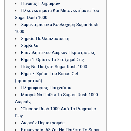
Πίνακας Πληρωμών
Πλεονεκτήματα Και Μειονεκτήματα Του
Sugar Dash 1000
Χαρακτηριστικά Κουλοχέρη Sugar Rush
1000
Σημεία Πολλαπλασιαστή
Σύμβολα
Επαναληπτικές Δωρεάν Περιστροφές
Βήμα 1: Ορίστε Το Στοίχημά Σας
Πώς Να Παίξετε Sugar Rush 1000
Βήμα 7: Χρήση Του Bonus Get
(προαιρετικά)
Πληροφορίες Παιχνιδιού
Μπορώ Να Παίξω Το Sugars Rush 1000
Δωρεάν;
“Glucose Rush 1000 Από Το Pragmatic
Play
Δωρεάν Περιστροφές
Ετυμηγορία: Αξίζει Να Παίξετε Το Sugar