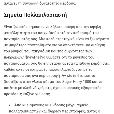
αυξάνει τη συνολική δυνατότητα κέρδους.
Σημεία Πολλαπλασιαστή
Είναι ζωτικής σημασίας να λάβετε υπόψη σας την υψηλή
μεταβλητότητα του παιχνιδιού κατά τον καθορισμό του
πονταρίσματός σας. Μια καλή στρατηγική είναι να ξεκινήσετε
με μικρότερα πονταρίσματα για να αποκτήσετε μια αίσθηση
του ρυθμού του παιχνιδιού και της συχνότητας των
πληρωμών.” “[newline]Να θυμάστε ότι το μέγεθος του
πονταρίσματός σας θα επηρεάσει άμεσα τα πιθανά κέρδη σας,
καθώς όλες οι πληρωμές πολλαπλασιάζονται με το
ποντάρισμά σας ανά περιστροφή. Αν είστε έτοιμοι να
βουτήξετε στον γλυκό κόσμο του Sugar Hurry 1000 και να
παίξετε με αληθινά χρήματα, έχουμε μερικές εξαιρετικές
προτάσεις καζίνο για εσάς.
Από κυλιόμενους κυλίνδρους μέχρι σημεία
πολλαπλασιαστών και δωρεάν περιστροφές, αυτός ο