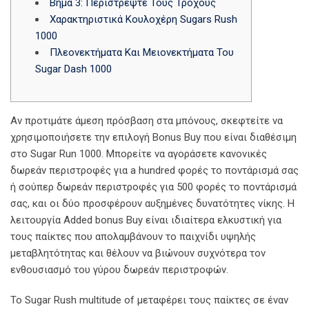
Βήμα 3: Περιστρέψτε Τους Τροχούς
Χαρακτηριστικά Κουλοχέρη Sugars Rush
1000
Πλεονεκτήματα Και Μειονεκτήματα Του
Sugar Dash 1000
Αν προτιμάτε άμεση πρόσβαση στα μπόνους, σκεφτείτε να
χρησιμοποιήσετε την επιλογή Bonus Buy που είναι διαθέσιμη
στο Sugar Run 1000. Μπορείτε να αγοράσετε κανονικές
δωρεάν περιστροφές για a hundred φορές το ποντάρισμά σας
ή σούπερ δωρεάν περιστροφές για 500 φορές το ποντάρισμά
σας, και οι δύο προσφέρουν αυξημένες δυνατότητες νίκης. Η
λειτουργία Added bonus Buy είναι ιδιαίτερα ελκυστική για
τους παίκτες που απολαμβάνουν το παιχνίδι υψηλής
μεταβλητότητας και θέλουν να βιώνουν συχνότερα τον
ενθουσιασμό του γύρου δωρεάν περιστροφών.
Το Sugar Rush multitude of μεταφέρει τους παίκτες σε έναν