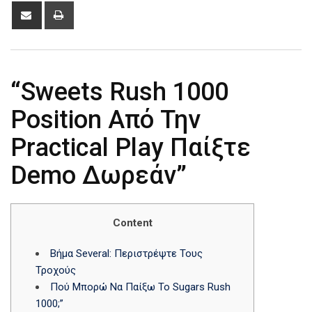
Share
Print
via
Email
“Sweets Rush 1000
Position Από Την
Practical Play Παίξτε
Demo Δωρεάν”
Content
Βήμα Several: Περιστρέψτε Τους
Τροχούς
Πού Μπορώ Να Παίξω Το Sugars Rush
1000;”