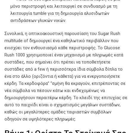
μόνο περιστροφή και λειτουργεί σε συνδυασμό με τη
λειτουργία tumble για τη δημιουργία αλυσιδωτών
αντιδράσεων γλυκών νικών.
Συνολικά, η οπτικοακουστική παρουσίαση του Sugar Rush
multitude of δημιουργεί ένα καθηλωτικό περιβάλλον που
ενισχύει τον ενθουσιασμό κάθε περιστροφής. Το Glucose
Rush 1000 χρησιμοποιεί έναν μηχανισμό με πληρωμές κατά
συστάδες, που σημαίνει ότι πρέπει να τοποθετήσετε
συστάδες από a few ή περισσότερα ίδια σύμβολα δίπλα το
ένα στο άλλο (οριζόντια ή κάθετα) για να ενεργοποιήσετε
κέρδη. Τα κερδοφόρα” “σμήνη θα εκραγούν, επιτρέποντας σε
νέα σύμβολα να πέσουν κάτω και ενδεχομένως να
δημιουργήσουν περαιτέρω κέρδη. Το κλειδί της επιτυχίας σε
αυτό το παιχνίδι είναι ο σχηματισμός μεγάλων συστάδων,
καθώς οι μεγαλύτερες ομάδες ταιριαστών συμβόλων
οδηγούν σε υψηλότερες πληρωμές.