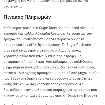
συγκίνηση του γύρου δωρεάν περιστροφών με υψηλά
στοιχήματα.
Πίνακας Πληρωμών
Κάθε περιστροφή στο Sugar Rush one thousand είναι μια
ευκαιρία για πολλαπλά κέρδη λόγω της λειτουργίας των
τροχών που ανατρέπονται, οπότε παρακολουθήστε
προσεκτικά την εξέλιξη της δράσης. Το Sugar Rush one
thousand είναι γεμάτο με μια ποικιλία από γλυκά
χαρακτηριστικά που κάνουν κάθε περιστροφή μια
συναρπαστική περιπέτεια. Από κυλιόμενους κυλίνδρους
μέχρι σημεία πολλαπλασιαστών και δωρεάν περιστροφές,
αυτός ο κουλοχέρης προσφέρει μια σειρά από μηχανισμούς
που έχουν σχεδιαστεί για να ενισχύουν τις δυνατότητες
νίκης σας και να σας κρατούν απασχολημένους. Ας
βουτήξουμε στην απολαυστική σειρά χαρακτηριστικών που
κάνουν αυτό το παιχνίδι μια πραγματική ζαχαρένια βιασύνη.