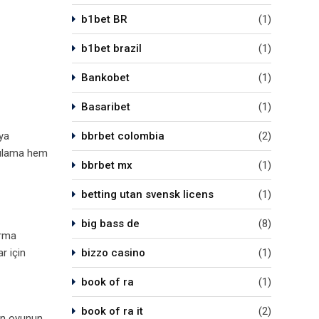
b1bet BR
(1)
b1bet brazil
(1)
Bankobet
(1)
Basaribet
(1)
ya
bbrbet colombia
(2)
ygulama hem
bbrbet mx
(1)
betting utan svensk licens
(1)
big bass de
(8)
orma
r için
bizzo casino
(1)
book of ra
(1)
book of ra it
(2)
nan oyunun