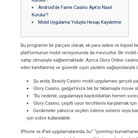
Android’de Fame Casino Apk’sı Nasıl
Kurulur?
Mobil Uygulama Yoluyla Hesap Kaydetme
Bu programın bir parçası olarak, ek para iadesi ve kişisel b
platformunun mobil versiyonunda da mevcuttur. Bir mobil 
sahip olmasıyla sağlanmaktadır. Ayrıca Glory Online casino
eden kanıtlanmış ve güvenilir oyun yazılımı sağlayıcılarıyla ö
Şu anda, Beauty Casino mobil uygulaması gerçek para
Glory Casino, gadget’ınıza tek bir tıklamayla movie s
“Bu nedenle, uygulamaya kaydolduktan hemen sonra 
Glory Casino, çeşitli oyun tercihlerini karşılamak içi
Gecikmeler yalnızca seçilen ödeme sistemi veya bankan
için sobre kullanılabilir.
IPhone ve iPad uygulamalarında, bu” “çevrimiçi kumarhanenin 