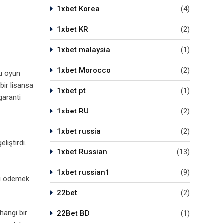
1xbet Korea
(4)
1xbet KR
(2)
1xbet malaysia
(1)
1xbet Morocco
(2)
bu oyun
ir lisansa
1xbet pt
(1)
garanti
1xbet RU
(2)
1xbet russia
(2)
liştirdi.
1xbet Russian
(13)
1xbet russian1
(9)
arı ödemek
22bet
(2)
hangi bir
22Bet BD
(1)