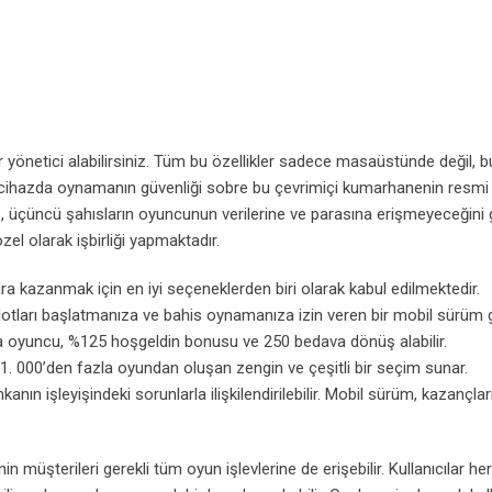
ir yönetici alabilirsiniz. Tüm bu özellikler sadece masaüstünde değil, 
cihazda oynamanın güvenliği sobre bu çevrimiçi kumarhanenin resmi b
, üçüncü şahısların oyuncunun verilerine ve parasına erişmeyeceğini 
zel olarak işbirliği yapmaktadır.
 kazanmak için en iyi seçeneklerden biri olarak kabul edilmektedir.
lotları başlatmanıza ve bahis oynamanıza izin veren bir mobil sürüm ge
oyuncu, %125 hoşgeldin bonusu ve 250 bedava dönüş alabilir.
n 1. 000’den fazla oyundan oluşan zengin ve çeşitli bir seçim sunar.
ın işleyişindeki sorunlarla ilişkilendirilebilir. Mobil sürüm, kazançl
müşterileri gerekli tüm oyun işlevlerine de erişebilir. Kullanıcılar her