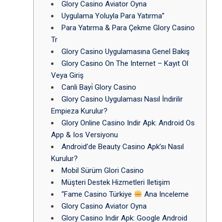
Glory Casino Aviator Oyna
Uygulama Yoluyla Para Yatırma”
Para Yatırma & Para Çekme Glory Casino
Tr
Glory Casino Uygulamasına Genel Bakış
Glory Casino On The Internet – Kayıt Ol
Veya Giriş
Canli Bayi̇ Glory Casino
Glory Casino Uygulaması Nasıl İndirilir
Empieza Kurulur?
Glory Online Casino Indir Apk: Android Os
App & Ios Versiyonu
Android’de Beauty Casino Apk’sı Nasıl
Kurulur?
Mobil Sürüm Glori Casino
Müşteri Destek Hizmetleri Iletişim
“Fame Casino Türkiye
Ana Inceleme
Glory Casino Aviator Oyna
Glory Casino Indir Apk: Google Android