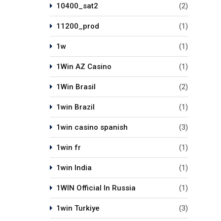
10400_sat2
(2)
11200_prod
(1)
1w
(1)
1Win AZ Casino
(1)
1Win Brasil
(2)
1win Brazil
(1)
1win casino spanish
(3)
1win fr
(1)
1win India
(1)
1WIN Official In Russia
(1)
1win Turkiye
(3)