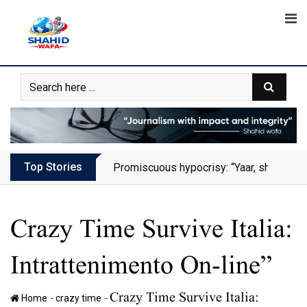
Skip
to
content
Top Stories
Promiscuous hypocrisy: “Yaar, she has al
Crazy Time Survive Italia:
Intrattenimento On-line”
Crazy Time Survive Italia:
-
-
Home
crazy time