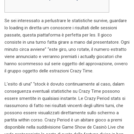
Se sei interessato a perlustrare le statistiche survive, guardare
lo loading in diretta um conoscere i risultati delle sessioni
passate, questa piattaforma è perfetta per les. Il gioco
consiste in una turno fatta girare a mano dal presentatore. Ogni
minuto circa avviene” “este giro, uno rotate, il numero estratto
viene annunciato e verranno premiati i actually giocatori che
hanno scommesso sul serie oggetto del approvazione, ovvero
il gruppo oggetto delle estrazioni Crazy Time.
L’esito di una” “stock è dovuto continuamente al caso, dalam
conseguenza eventuali statistiche su Crazy Time possono
essere smentite in qualsiasi instante. Le Crazy Period stats si
riassumono di fatto nei risultati vincenti degli ultimi turni, che
possono essere visualizzati direttamente sullo schermo a
partita within corso. Crazy Period è un abitare gioco a premi
disponibile nella suddivisione Game Show de Casinò Live che