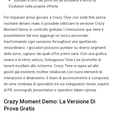
Eurobet è uno dei primi siti ad includere il diritto di
Evolution nella propria offerta.
Per imparare arrive giocare a Crazy Time con soldi finti senza
rischiare denaro reale, è possibile utilizzare la versione Crazy
Moment Demo in controllo gratuita. L’interazione que tiene il
presentatore dal vivo aggiunge un tocco personale,
trasformando ogni sessione throughout uno spettacolo
straordinario. I giocatori possono puntare su diversi segmenti
della turno, ognuno dei quali offre premi varie. Con una grafica
vivace e el ritmo veloce, Outrageous Time Live promette di
tenerti incollato allo schermo. Crazy Time si ispira ad altri
giochi già esistenti, mother rielaborati con nuovi elementi di
interazione e dinamismo. Il team di accrescimento è composto
de uma centinaia di specialisti tra cui sviluppatori, tester, esperti
di PR, scenografi, presentatori e operatori dalam ripresa.
Crazy Moment Demo: La Versione Di
Prova Gratis