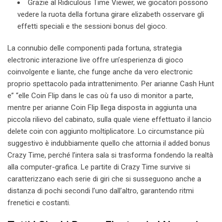
Grazie al Ridiculous Time Viewer, we giocatori possono
vedere la ruota della fortuna girare elizabeth osservare gli
effetti speciali e the sessioni bonus del gioco.
La connubio delle componenti pada fortuna, strategia
electronic interazione live offre un’esperienza di gioco
coinvolgente e liante, che funge anche da vero electronic
proprio spettacolo pada intrattenimento. Per arianne Cash Hunt
e” “elle Coin Flip dans le cas où fa uso di monitor a parte,
mentre per arianne Coin Flip llega disposta in aggiunta una
piccola rilievo del cabinato, sulla quale viene effettuato il lancio
delete coin con aggiunto moltiplicatore. Lo circumstance più
suggestivo è indubbiamente quello che attornia il added bonus
Crazy Time, perché l’intera sala si trasforma fondendo la realtà
alla computer-grafica. Le partite di Crazy Time survive si
caratterizzano each serie di giri che si susseguono anche a
distanza di pochi secondi l’uno dall’altro, garantendo ritmi
frenetici e costanti.