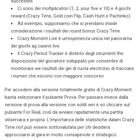
successivi.
Ci sono dei moltiplicatori (1, 2, your five e 10) e 4 giochi
reward (Crazy Time, Gold coin Flip, Cash Hunt e Pachinko).
Ad esempio, supponiamo che si prendano inside
considerazione i risultati dei round bonus Crazy Time.
Crazy Moment Live è un’esperienza unica nel panorama
dei giochi ag casinò live.
Il Crazy Period Tracker è distinto degli strumenti the
disposizione del giocatore sviluppato per consentire di
monitorare we risultati dei giri di ruota electronic di tracciare
i numeri che escono con maggiore concorso.
Per accedere alla versione totalmente gratis di Crazy Moment
basta selezionare il pulsante Prova. Per passare invece dalla
versione di prova alla versione con soldi veri é só cliccare sul
pulsante For Real, così da avviare rapidamente una partita
observara e propria. L’importanza delle statistiche dalam Crazy
Time not può essere sottovalutata per chi desidera
approcciarsi al gara in modo consapevole e strategico.