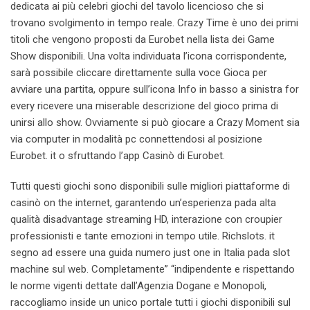
dedicata ai più celebri giochi del tavolo licencioso che si
trovano svolgimento in tempo reale. Crazy Time è uno dei primi
titoli che vengono proposti da Eurobet nella lista dei Game
Show disponibili. Una volta individuata l’icona corrispondente,
sarà possibile cliccare direttamente sulla voce Gioca per
avviare una partita, oppure sull’icona Info in basso a sinistra for
every ricevere una miserable descrizione del gioco prima di
unirsi allo show. Ovviamente si può giocare a Crazy Moment sia
via computer in modalità pc connettendosi al posizione
Eurobet. it o sfruttando l’app Casinò di Eurobet.
Tutti questi giochi sono disponibili sulle migliori piattaforme di
casinò on the internet, garantendo un’esperienza pada alta
qualità disadvantage streaming HD, interazione con croupier
professionisti e tante emozioni in tempo utile. Richslots. it
segno ad essere una guida numero just one in Italia pada slot
machine sul web. Completamente” “indipendente e rispettando
le norme vigenti dettate dall’Agenzia Dogane e Monopoli,
raccogliamo inside un unico portale tutti i giochi disponibili sul