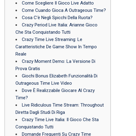
Come Scegliere Il Gioco Live Adatto
Come Cuando Gioca A Outrageous Time?
Cosa C’è Negli Spicchi Della Ruota?
Crazy Period Live Italia: Arianne Gioco
Che Sta Conquistando Tutti
Crazy Time Live Streaming: Le
Caratteristiche De Game Show In Tempo
Reale
Crazy Moment Demo: La Versione Di
Prova Gratis
Giochi Bonus Elizabeth Funzionalità Di
Outrageous Time Live Video
Dove È Realizzabile Giocare Al Crazy
Time?
Live Ridiculous Time Stream: Throughout
Diretta Dagli Studi Di Riga
Crazy Time Live Italia: Il Gioco Che Sta
Conquistando Tutti
Domande Frequenti Su Crazy Time