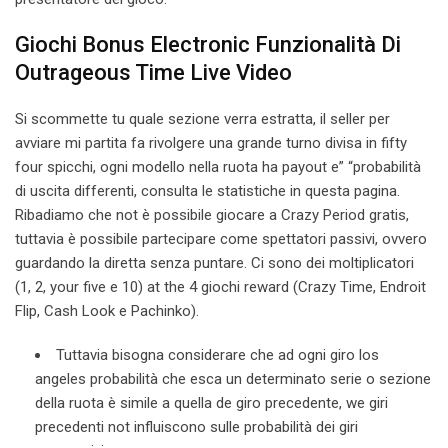
Giochi Bonus Electronic Funzionalità Di
Outrageous Time Live Video
Si scommette tu quale sezione verra estratta, il seller per
avviare mi partita fa rivolgere una grande turno divisa in fifty
four spicchi, ogni modello nella ruota ha payout e” “probabilità
di uscita differenti, consulta le statistiche in questa pagina.
Ribadiamo che not è possibile giocare a Crazy Period gratis,
tuttavia è possibile partecipare come spettatori passivi, ovvero
guardando la diretta senza puntare. Ci sono dei moltiplicatori
(1, 2, your five e 10) at the 4 giochi reward (Crazy Time, Endroit
Flip, Cash Look e Pachinko).
Tuttavia bisogna considerare che ad ogni giro los
angeles probabilità che esca un determinato serie o sezione
della ruota è simile a quella de giro precedente, we giri
precedenti not influiscono sulle probabilità dei giri