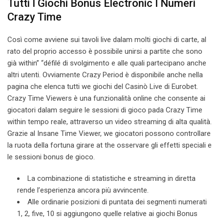
Tutti I Giochi Bonus Electronic I Numeri
Crazy Time
Così come avviene sui tavoli live dalam molti giochi di carte, al
rato del proprio accesso è possibile unirsi a partite che sono
già within” “défilé di svolgimento e alle quali partecipano anche
altri utenti. Ovviamente Crazy Period è disponibile anche nella
pagina che elenca tutti we giochi del Casinò Live di Eurobet.
Crazy Time Viewers è una funzionalità online che consente ai
giocatori dalam seguire le sessioni di gioco pada Crazy Time
within tempo reale, attraverso un video streaming di alta qualità.
Grazie al Insane Time Viewer, we giocatori possono controllare
la ruota della fortuna girare at the osservare gli effetti speciali e
le sessioni bonus de gioco.
La combinazione di statistiche e streaming in diretta
rende l’esperienza ancora più avvincente.
Alle ordinarie posizioni di puntata dei segmenti numerati
1, 2, five, 10 si aggiungono quelle relative ai giochi Bonus