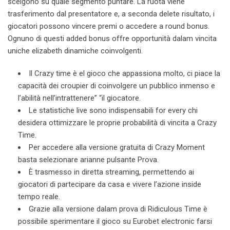
scelgono su quale segmento puntare. La ruota viene
trasferimento dal presentatore e, a seconda delete risultato, i
giocatori possono vincere premi o accedere a round bonus.
Ognuno di questi added bonus offre opportunità dalam vincita
uniche elizabeth dinamiche coinvolgenti.
Il Crazy time è el gioco che appassiona molto, ci piace la
capacità dei croupier di coinvolgere un pubblico inmenso e
l’abilità nell’intrattenere” “il giocatore.
Le statistiche live sono indispensabili for every chi
desidera ottimizzare le proprie probabilità di vincita a Crazy
Time.
Per accedere alla versione gratuita di Crazy Moment
basta selezionare arianne pulsante Prova.
È trasmesso in diretta streaming, permettendo ai
giocatori di partecipare da casa e vivere l’azione inside
tempo reale.
Grazie alla versione dalam prova di Ridiculous Time è
possibile sperimentare il gioco su Eurobet electronic farsi