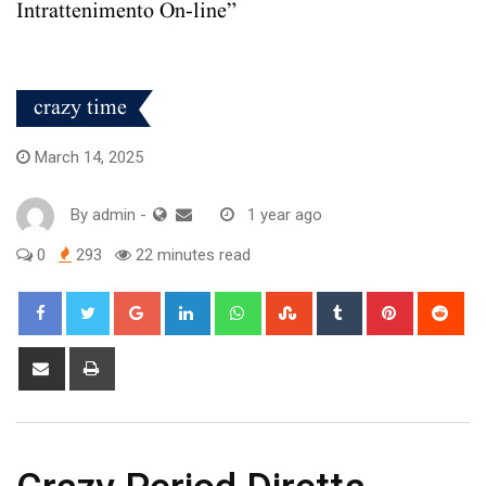
Intrattenimento On-line”
crazy time
March 14, 2025
By
admin
-
1 year ago
0
293
22 minutes read
Google+
LinkedIn
Whatsapp
StumbleUpon
Tumblr
Pinterest
Red
Share
Print
via
Email