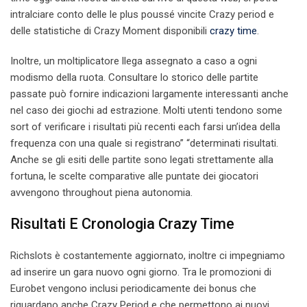
intralciare conto delle le plus poussé vincite Crazy period e
delle statistiche di Crazy Moment disponibili
crazy time
.
Inoltre, un moltiplicatore llega assegnato a caso a ogni
modismo della ruota. Consultare lo storico delle partite
passate può fornire indicazioni largamente interessanti anche
nel caso dei giochi ad estrazione. Molti utenti tendono some
sort of verificare i risultati più recenti each farsi un’idea della
frequenza con una quale si registrano” “determinati risultati.
Anche se gli esiti delle partite sono legati strettamente alla
fortuna, le scelte comparative alle puntate dei giocatori
avvengono throughout piena autonomia.
Risultati E Cronologia Crazy Time
Richslots è costantemente aggiornato, inoltre ci impegniamo
ad inserire un gara nuovo ogni giorno. Tra le promozioni di
Eurobet vengono inclusi periodicamente dei bonus che
riguardano anche Crazy Period e che permettono ai nuovi