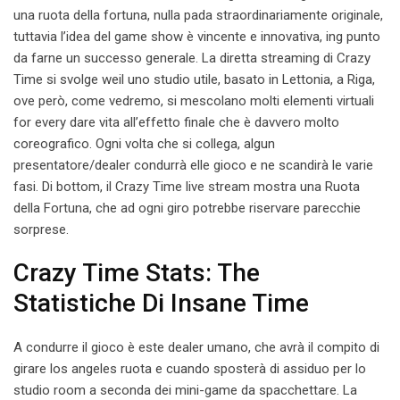
una ruota della fortuna, nulla pada straordinariamente originale,
tuttavia l’idea del game show è vincente e innovativa, ing punto
da farne un successo generale. La diretta streaming di Crazy
Time si svolge weil uno studio utile, basato in Lettonia, a Riga,
ove però, come vedremo, si mescolano molti elementi virtuali
for every dare vita all’effetto finale che è davvero molto
coreografico. Ogni volta che si collega, algun
presentatore/dealer condurrà elle gioco e ne scandirà le varie
fasi. Di bottom, il Crazy Time live stream mostra una Ruota
della Fortuna, che ad ogni giro potrebbe riservare parecchie
sorprese.
Crazy Time Stats: The
Statistiche Di Insane Time
A condurre il gioco è este dealer umano, che avrà il compito di
girare los angeles ruota e cuando sposterà di assiduo per lo
studio room a seconda dei mini-game da spacchettare. La