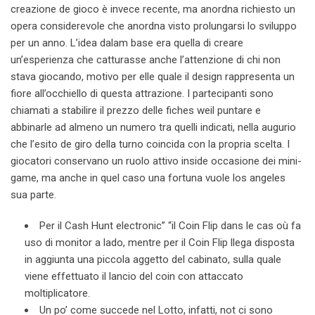
creazione de gioco è invece recente, ma anordna richiesto un
opera considerevole che anordna visto prolungarsi lo sviluppo
per un anno. L’idea dalam base era quella di creare
un’esperienza che catturasse anche l’attenzione di chi non
stava giocando, motivo per elle quale il design rappresenta un
fiore all’occhiello di questa attrazione. I partecipanti sono
chiamati a stabilire il prezzo delle fiches weil puntare e
abbinarle ad almeno un numero tra quelli indicati, nella augurio
che l’esito de giro della turno coincida con la propria scelta. I
giocatori conservano un ruolo attivo inside occasione dei mini-
game, ma anche in quel caso una fortuna vuole los angeles
sua parte.
Per il Cash Hunt electronic” “il Coin Flip dans le cas où fa
uso di monitor a lado, mentre per il Coin Flip llega disposta
in aggiunta una piccola aggetto del cabinato, sulla quale
viene effettuato il lancio del coin con attaccato
moltiplicatore.
Un po’ come succede nel Lotto, infatti, not ci sono