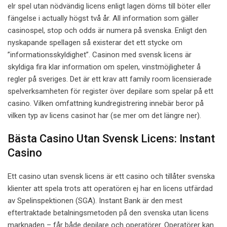
elr spel utan nödvändig licens enligt lagen döms till böter eller
fängelse i actually högst två år. All information som gäller
casinospel, stop och odds är numera på svenska. Enligt den
nyskapande spellagen så existerar det ett stycke om
”informationsskyldighet”. Casinon med svensk licens är
skyldiga fira klar information om spelen, vinstmöjligheter å
regler på sveriges. Det är ett krav att family room licensierade
spelverksamheten för register över depilare som spelar på ett
casino. Vilken omfattning kundregistrering innebär beror på
vilken typ av licens casinot har (se mer om det längre ner).
Bästa Casino Utan Svensk Licens: Instant
Casino
Ett casino utan svensk licens är ett casino och tillåter svenska
klienter att spela trots att operatören ej har en licens utfärdad
av Spelinspektionen (SGA). Instant Bank är den mest
eftertraktade betalningsmetoden på den svenska utan licens
marknaden – får både depilare och operatörer. Operatörer kan