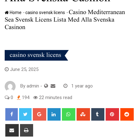
Casino Mediterranean
-
-
Home
casino svensk licens
Sea Svensk Licens Lista Med Alla Svenska
Casinon
casino svensk licens
June 25, 2025
By
admin
-
1 year ago
0
194
22 minutes read
Google+
LinkedIn
Whatsapp
StumbleUpon
Tumblr
Pinterest
Red
Share
Print
via