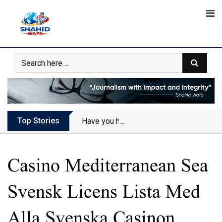
Skip
to
content
Top Stories
Have you heard about the “Chinese” dish
Casino Mediterranean Sea
Svensk Licens Lista Med
Alla Svenska Casinon