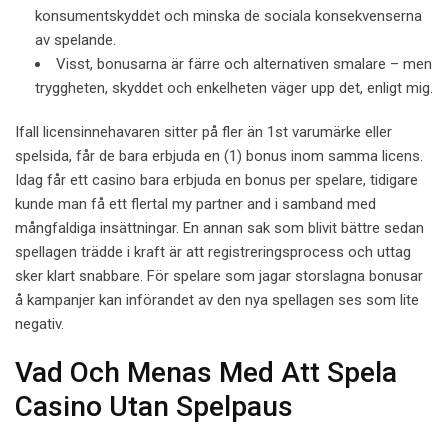
konsumentskyddet och minska de sociala konsekvenserna
av spelande.
Visst, bonusarna är färre och alternativen smalare – men
tryggheten, skyddet och enkelheten väger upp det, enligt mig.
Ifall licensinnehavaren sitter på fler än 1st varumärke eller
spelsida, får de bara erbjuda en (1) bonus inom samma licens.
Idag får ett casino bara erbjuda en bonus per spelare, tidigare
kunde man få ett flertal my partner and i samband med
mångfaldiga insättningar. En annan sak som blivit bättre sedan
spellagen trädde i kraft är att registreringsprocess och uttag
sker klart snabbare. För spelare som jagar storslagna bonusar
å kampanjer kan införandet av den nya spellagen ses som lite
negativ.
Vad Och Menas Med Att Spela
Casino Utan Spelpaus