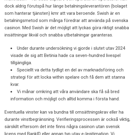
dock aldrig förutspå hur länge betalningsleverantören (bolaget
som hanterar tjänsten) kmr att vara beroende. Swish är en
betalningsmetod som många föredrar att använda på svenska
casinon. Med Swish är det möjligt att lyckas göra riktigt snabba
insättningar likväl och snabba utbetalningar garanteras.
Under durante undersökning vi gjorde i slutet utav 2024
visade de sig att Betinia hade ca seven-hundred livespel
tillgängliga.
Speciellt va detta tydligt en del av marknadsföring och
strategi för att locka within spelare och få dem att stanna
kvar.
Vi månar omkring att våra användare ska få så bred
information och möjligt och alltid komma i första hand.
Eventuella vinster kan va bundna till omsättningskrav eller ha
durante vinstbegränsning. Verifieringsprocessen är också viktig,
särskilt eftersom det inte finns några casinon utan svensk
licens med BankID eller annan typ utav e-legitimation. Vi