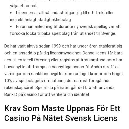
välja ett annat.
Licensen är alltså endast tillgänglig till ett direkt eller
indirekt helägt statligt aktiebolag.
En annan anledning till durante ny svensk spellag var att
försöka locka tillbaka spelbolag från utlandet till Sverige.
De har varit aktiva sedan 1999 och har under åren etablerat sig
och en ansedd o pålitlig licensmyndighet. Denna licens får bara
ges till en ideell förening eller registrerat trossamfund som har
huvudsyfte att främja allmännyttiga ändamål. Andra straff är
varningar och sanktionsavgifter som är lägst kronor och högst
10% av spelbolagets omsättning det närmst föregående
räkenskapsåret. Spelar du på nätet går det bra att använda
BankID på casino för att verifiera din identitet.
Krav Som Måste Uppnås För Ett
Casino På Nätet Svensk Licens