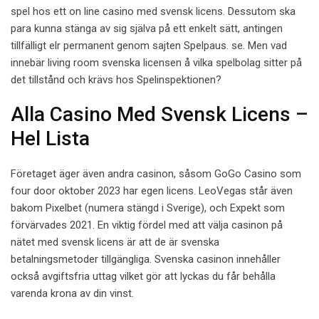
spel hos ett on line casino med svensk licens. Dessutom ska
para kunna stänga av sig själva på ett enkelt sätt, antingen
tillfälligt elr permanent genom sajten Spelpaus. se. Men vad
innebär living room svenska licensen å vilka spelbolag sitter på
det tillstånd och krävs hos Spelinspektionen?
Alla Casino Med Svensk Licens –
Hel Lista
Företaget äger även andra casinon, såsom GoGo Casino som
four door oktober 2023 har egen licens. LeoVegas står även
bakom Pixelbet (numera stängd i Sverige), och Expekt som
förvärvades 2021. En viktig fördel med att välja casinon på
nätet med svensk licens är att de är svenska
betalningsmetoder tillgängliga. Svenska casinon innehåller
också avgiftsfria uttag vilket gör att lyckas du får behålla
varenda krona av din vinst.