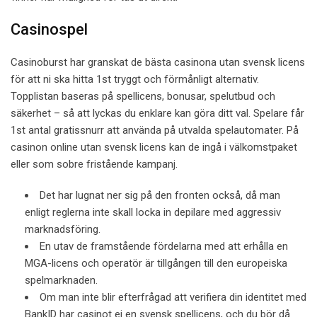
Casinospel
Casinoburst har granskat de bästa casinona utan svensk licens
för att ni ska hitta 1st tryggt och förmånligt alternativ.
Topplistan baseras på spellicens, bonusar, spelutbud och
säkerhet – så att lyckas du enklare kan göra ditt val. Spelare får
1st antal gratissnurr att använda på utvalda spelautomater. På
casinon online utan svensk licens kan de ingå i välkomstpaket
eller som sobre fristående kampanj.
Det har lugnat ner sig på den fronten också, då man
enligt reglerna inte skall locka in depilare med aggressiv
marknadsföring.
En utav de framstående fördelarna med att erhålla en
MGA-licens och operatör är tillgången till den europeiska
spelmarknaden.
Om man inte blir efterfrågad att verifiera din identitet med
BankID har casinot ej en svensk spellicens, och du bör då