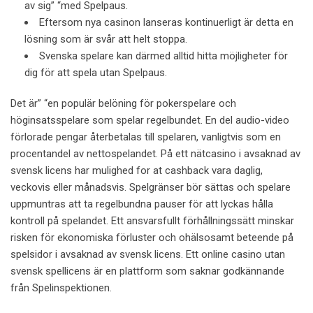
av sig” “med Spelpaus.
Eftersom nya casinon lanseras kontinuerligt är detta en
lösning som är svår att helt stoppa.
Svenska spelare kan därmed alltid hitta möjligheter för
dig för att spela utan Spelpaus.
Det är” “en populär belöning för pokerspelare och
höginsatsspelare som spelar regelbundet. En del audio-video
förlorade pengar återbetalas till spelaren, vanligtvis som en
procentandel av nettospelandet. På ett nätcasino i avsaknad av
svensk licens har mulighed for at cashback vara daglig,
veckovis eller månadsvis. Spelgränser bör sättas och spelare
uppmuntras att ta regelbundna pauser för att lyckas hålla
kontroll på spelandet. Ett ansvarsfullt förhållningssätt minskar
risken för ekonomiska förluster och ohälsosamt beteende på
spelsidor i avsaknad av svensk licens. Ett online casino utan
svensk spellicens är en plattform som saknar godkännande
från Spelinspektionen.