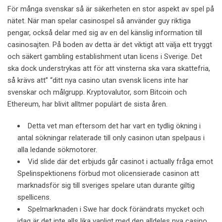
För många svenskar så är säkerheten en stor aspekt av spel på
nätet. När man spelar casinospel så använder guy riktiga
pengar, också delar med sig av en del känslig information till
casinosajten. På boden av detta är det viktigt att välja ett tryggt
och säkert gambling establishment utan licens i Sverige. Det
ska dock understrykas att för att vinsterna ska vara skattefria,
så krävs att” “ditt nya casino utan svensk licens inte har
svenskar och målgrupp. Kryptovalutor, som Bitcoin och
Ethereum, har blivit alltmer populärt de sista åren.
Detta vet man eftersom det har vart en tydlig ökning i
antal sökningar relaterade till only casinon utan spelpaus i
alla ledande sökmotorer.
Vid slide där det erbjuds går casinot i actually fråga emot
Spelinspektionens förbud mot olicensierade casinon att
marknadsför sig till sveriges spelare utan durante giltig
spellicens.
Spelmarknaden i Swe har dock förändrats mycket och
idag är det inte alls lika vanligt med den alldeles nya casino