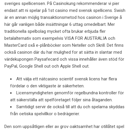
sveriges spellicensen. På Casinokung rekommenderar vi pier
endast att ni spelar på 1st casino med svensk spellicens. Swish
är en annan möjlig transaktionsmetod hos casinon i Sverige å
här går vanligen både insättningar 6 uttag omedelbart. Mer
traditionella spelbolag mycket ofta brukar erbjuda fler
betalalternativ som exempelvis VISA FOR AUSTRALIA och
MasterCard oxå e-plånböcker som Neteller och Skrill. Det finns
också casinon där du har mulighed for at sätta in slantar med
värdekupongen Paysafecard och vissa innehåller även stöd för
PayPal, Google Shell out och Apple Shell out.
Att välja ett nätcasino scientif svensk licens har flera
fördelar o den viktigaste är säkerheten.
Licensmyndigheten genomför regelbundna kontroller för
att säkerställa att spelföretaget följer sina åtaganden.
Samtidigt servir de också till att du och spelarna skyddas
från oetiska spelvillkor o bedrägerier.
Den som uppsåtligen eller av grov oaktsamhet har otillåtet spel