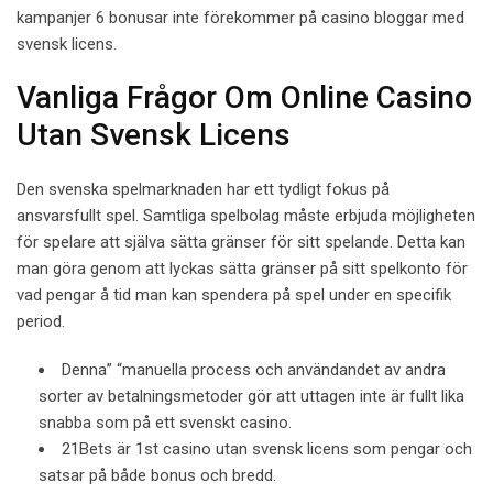
kampanjer 6 bonusar inte förekommer på casino bloggar med
svensk licens.
Vanliga Frågor Om Online Casino
Utan Svensk Licens
Den svenska spelmarknaden har ett tydligt fokus på
ansvarsfullt spel. Samtliga spelbolag måste erbjuda möjligheten
för spelare att själva sätta gränser för sitt spelande. Detta kan
man göra genom att lyckas sätta gränser på sitt spelkonto för
vad pengar å tid man kan spendera på spel under en specifik
period.
Denna” “manuella process och användandet av andra
sorter av betalningsmetoder gör att uttagen inte är fullt lika
snabba som på ett svenskt casino.
21Bets är 1st casino utan svensk licens som pengar och
satsar på både bonus och bredd.