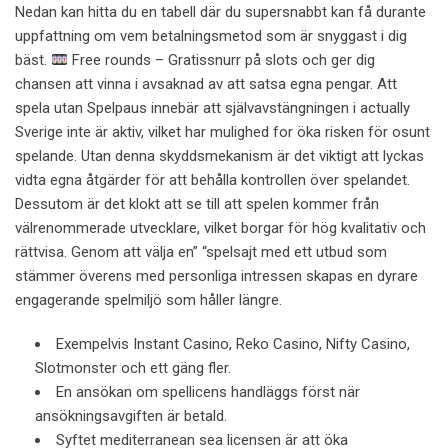
Nedan kan hitta du en tabell där du supersnabbt kan få durante
uppfattning om vem betalningsmetod som är snyggast i dig
bäst.
Free rounds – Gratissnurr på slots och ger dig
chansen att vinna i avsaknad av att satsa egna pengar. Att
spela utan Spelpaus innebär att självavstängningen i actually
Sverige inte är aktiv, vilket har mulighed for öka risken för osunt
spelande. Utan denna skyddsmekanism är det viktigt att lyckas
vidta egna åtgärder för att behålla kontrollen över spelandet.
Dessutom är det klokt att se till att spelen kommer från
välrenommerade utvecklare, vilket borgar för hög kvalitativ och
rättvisa. Genom att välja en” “spelsajt med ett utbud som
stämmer överens med personliga intressen skapas en dyrare
engagerande spelmiljö som håller längre.
Exempelvis Instant Casino, Reko Casino, Nifty Casino,
Slotmonster och ett gäng fler.
En ansökan om spellicens handläggs först när
ansökningsavgiften är betald.
Syftet mediterranean sea licensen är att öka