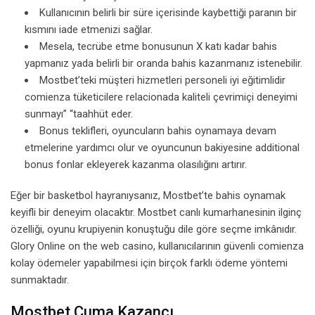
Kullanıcının belirli bir süre içerisinde kaybettiği paranın bir
kısmını iade etmenizi sağlar.
Mesela, tecrübe etme bonusunun X katı kadar bahis
yapmanız yada belirli bir oranda bahis kazanmanız istenebilir.
Mostbet’teki müşteri hizmetleri personeli iyi eğitimlidir
comienza tüketicilere relacionada kaliteli çevrimiçi deneyimi
sunmayı” “taahhüt eder.
Bonus teklifleri, oyuncuların bahis oynamaya devam
etmelerine yardımcı olur ve oyuncunun bakiyesine additional
bonus fonlar ekleyerek kazanma olasılığını artırır.
Eğer bir basketbol hayranıysanız, Mostbet’te bahis oynamak
keyifli bir deneyim olacaktır. Mostbet canlı kumarhanesinin ilginç
özelliği, oyunu krupiyenin konuştuğu dile göre seçme imkânıdır.
Glory Online on the web casino, kullanıcılarının güvenli comienza
kolay ödemeler yapabilmesi için birçok farklı ödeme yöntemi
sunmaktadır.
Mostbet Cuma Kazancı