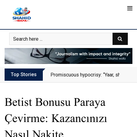
Skip
to
content
Top Stories
Promiscuous hypocrisy: “Yaar, she has al
Betist Bonusu Paraya
Çevirme: Kazancınızı
Nasıl Nakite