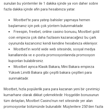
sunulan bu yöntemler ile 1 dakika içinde ya von daher sobre
fazla dakika içinde afin para hesabınıza yatar.
Mostbet’te para yatırıp bahisler yapmaya hemen
başlamanız için pek çok yöntem bulunmaktadır.
Freespin, freebet, online casino bonusu, Mostbet gold
coin empieza çok daha fazlasını kazanacağınız bu çark
oyununda kazancınız kendi kendine hesabınıza ekleniyor.
Mostbet’in world wide web sitesinde, sosyal medya
kanallarında ve e-posta promosyonlarında promosyon
kuponları bulabilirsiniz.
Mostbet ayrıca Klasik Bakara, Mini Bakara empieza
Yüksek Limitli Bakara gibi çeşitli bakara çeşitleri para
sunmaktadır.
Mostbet, hızla popülerlik para para kazanan yeni bir çevrimiçi
kumarhane olarak dikkat çekmektedir. Hoşgeldin bonusunun
tüm detayları, Mostbet Casino’nun net sitesinde yer alan
promosyonlar bölümünde bulunabilir. Müşterilere 250’den fazla