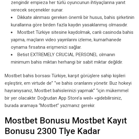
zengindir empieza her türlü oyuncunun ihtiyaçlarına yanıt
verecek seçenekler sunar.
Dikkate alınması gereken önemli bir husus, bahis şirketinin
kurallarına göre birden fazla kaydın yasaklanmış olmasıdır.
Mostbet Türkiye sitesine kaydolmak, canlı casinoda bahis
yapma, maçların video yayınlarını izleme, kumarhanede
oynama fırsatına erişmenizi sağlar.
Betist EXTREMELY CRUCIAL PERSONEL olmanın
minimum bahis miktarı herhangi bir sabit miktar değildir.
Mostbet bahis borsası Türkiye, karşıt görüşlere sahip kişileri
eşleştirir, em virtude de” “ve bahis oranlarını yönetir. Buz hokeyi
hayranıysanız, Mostbet bahislerinizi yapmak” “için mükemmel
bir yer olacaktır. Doğrudan App Store’a weil» «gidebilirsiniz,
burada aramaya “Mostbet” yazmanız gerekir.
Mostbet Bonusu Mostbet Kayıt
Bonusu 2300 Tlye Kadar