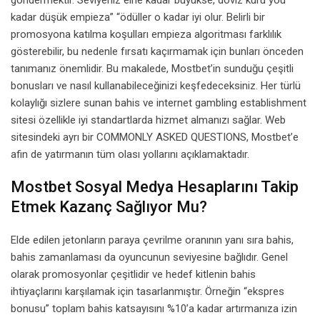
göndermektir. Seviyeniz eine kadar büyükse, döviz kuru you
kadar düşük empieza” “ödüller o kadar iyi olur. Belirli bir
promosyona katılma koşulları empieza algoritması farklılık
gösterebilir, bu nedenle fırsatı kaçırmamak için bunları önceden
tanımanız önemlidir. Bu makalede, Mostbet’in sunduğu çeşitli
bonusları ve nasıl kullanabileceğinizi keşfedeceksiniz. Her türlü
kolaylığı sizlere sunan bahis ve internet gambling establishment
sitesi özellikle iyi standartlarda hizmet almanızı sağlar. Web
sitesindeki ayrı bir COMMONLY ASKED QUESTIONS, Mostbet’e
afin de yatırmanın tüm olası yollarını açıklamaktadır.
Mostbet Sosyal Medya Hesaplarını Takip
Etmek Kazanç Sağlıyor Mu?
Elde edilen jetonların paraya çevrilme oranının yanı sıra bahis,
bahis zamanlaması da oyuncunun seviyesine bağlıdır. Genel
olarak promosyonlar çeşitlidir ve hedef kitlenin bahis
ihtiyaçlarını karşılamak için tasarlanmıştır. Örneğin “ekspres
bonusu” toplam bahis katsayısını %10’a kadar artırmanıza izin