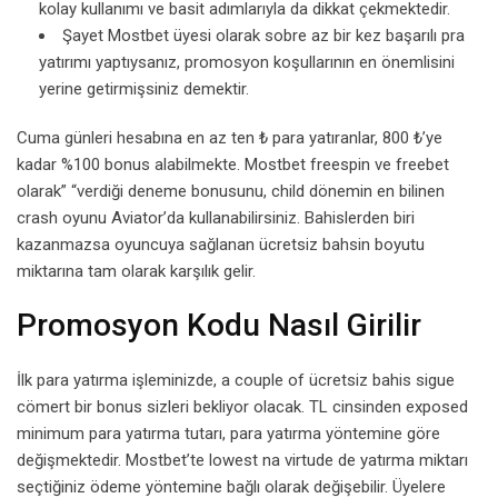
kolay kullanımı ve basit adımlarıyla da dikkat çekmektedir.
Şayet Mostbet üyesi olarak sobre az bir kez başarılı pra
yatırımı yaptıysanız, promosyon koşullarının en önemlisini
yerine getirmişsiniz demektir.
Cuma günleri hesabına en az ten ₺ para yatıranlar, 800 ₺’ye
kadar %100 bonus alabilmekte. Mostbet freespin ve freebet
olarak” “verdiği deneme bonusunu, child dönemin en bilinen
crash oyunu Aviator’da kullanabilirsiniz. Bahislerden biri
kazanmazsa oyuncuya sağlanan ücretsiz bahsin boyutu
miktarına tam olarak karşılık gelir.
Promosyon Kodu Nasıl Girilir
İlk para yatırma işleminizde, a couple of ücretsiz bahis sigue
cömert bir bonus sizleri bekliyor olacak. TL cinsinden exposed
minimum para yatırma tutarı, para yatırma yöntemine göre
değişmektedir. Mostbet’te lowest na virtude de yatırma miktarı
seçtiğiniz ödeme yöntemine bağlı olarak değişebilir. Üyelere