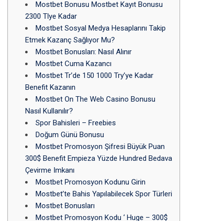
Mostbet Bonusu Mostbet Kayıt Bonusu
2300 Tlye Kadar
Mostbet Sosyal Medya Hesaplarını Takip
Etmek Kazanç Sağlıyor Mu?
Mostbet Bonusları: Nasıl Alınır
Mostbet Cuma Kazancı
Mostbet Tr’de 150 1000 Try’ye Kadar
Benefit Kazanın
Mostbet On The Web Casino Bonusu
Nasıl Kullanılır?
Spor Bahisleri – Freebies
Doğum Günü Bonusu
Mostbet Promosyon Şifresi Büyük Puan
300$ Benefit Empieza Yüzde Hundred Bedava
Çevirme Imkanı
Mostbet Promosyon Kodunu Girin
Mostbet’te Bahis Yapılabilecek Spor Türleri
Mostbet Bonusları
Mostbet Promosyon Kodu ‘ Huge – 300$