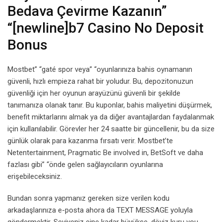
Bedava Çevirme Kazanın”
“[newline]b7 Casino No Deposit
Bonus
Mostbet” “gaté spor veya” “oyunlarınıza bahis oynamanın
güvenli, hızlı empieza rahat bir yoludur. Bu, depozitonuzun
güvenliği için her oyunun arayüzünü güvenli bir şekilde
tanımanıza olanak tanır. Bu kuponlar, bahis maliyetini düşürmek,
benefit miktarlarını almak ya da diğer avantajlardan faydalanmak
için kullanılabilir. Görevler her 24 saatte bir güncellenir, bu da size
günlük olarak para kazanma fırsatı verir. Mostbet’te
Netentertainment, Pragmatic Be involved in, BetSoft ve daha
fazlası gibi” “önde gelen sağlayıcıların oyunlarına
erişebileceksiniz.
Bundan sonra yapmanız gereken size verilen kodu
arkadaşlarınıza e-posta ahora da TEXT MESSAGE yoluyla