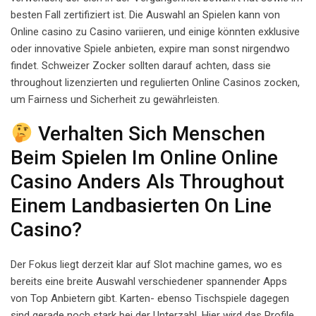
besten Fall zertifiziert ist. Die Auswahl an Spielen kann von
Online casino zu Casino variieren, und einige könnten exklusive
oder innovative Spiele anbieten, expire man sonst nirgendwo
findet. Schweizer Zocker sollten darauf achten, dass sie
throughout lizenzierten und regulierten Online Casinos zocken,
um Fairness und Sicherheit zu gewährleisten.
Verhalten Sich Menschen
Beim Spielen Im Online Online
Casino Anders Als Throughout
Einem Landbasierten On Line
Casino?
Der Fokus liegt derzeit klar auf Slot machine games, wo es
bereits eine breite Auswahl verschiedener spannender Apps
von Top Anbietern gibt. Karten- ebenso Tischspiele dagegen
sind gerade noch stark bei der Unterzahl. Hier wird das Profile