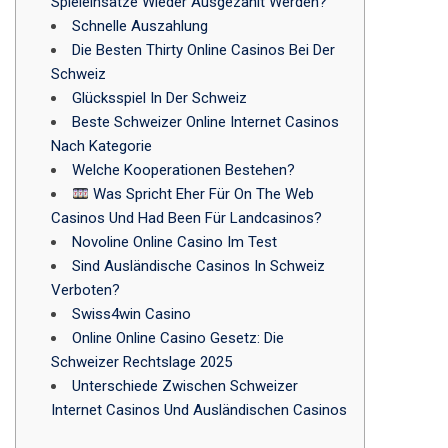
Spieleinsätze Wieder Ausgezahlt Werden?
Schnelle Auszahlung
Die Besten Thirty Online Casinos Bei Der
Schweiz
Glücksspiel In Der Schweiz
Beste Schweizer Online Internet Casinos
Nach Kategorie
Welche Kooperationen Bestehen?
Was Spricht Eher Für On The Web
Casinos Und Had Been Für Landcasinos?
Novoline Online Casino Im Test
Sind Ausländische Casinos In Schweiz
Verboten?
Swiss4win Casino
Online Online Casino Gesetz: Die
Schweizer Rechtslage 2025
Unterschiede Zwischen Schweizer
Internet Casinos Und Ausländischen Casinos