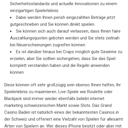
Sicherheitsstandards und actuelle Innovationen zu einem
einzigartigen Spielerlebnis.
Dabei werden Ihnen perish eingezahlten Beträge jetzt
gutgeschrieben und Sie können direkt spielen.
Sie können sich auch darauf verlassen, dass Ihnen faire
Auszahlungsquoten geboten werden und Sie stets zeitnah
bei Neuerscheinungen zugreifen können.
Es ist darüber hinaus bei Craps möglich gute Gewinne zu
erzielen, aber Sie sollten sichergehen, dass Sie das Spiel
komplett verstanden haben und die Regeln anwenden
können.
Diese können oft sehr großzügig sein ebenso Ihnen helfen, Ihr
Spielerlebnis zu maximieren. Live-Spiele wie Roulette oder
Blackjack sind immer wieder ebenfalls beliebt internet
marketing schweizerischen Markt sowie Slots. Das Grand
Casino Baden ist natürlich eines der bekanntesten Casinos in
der Schweiz und offeriert eine Vielzahl von Spielen für allesamt
Arten von Spielern an. Wer dieses iPhone besitzt oder aber mit