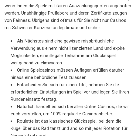
wenn Ihnen die Spiele mit fairen Auszahlungsquoten angeboten
werden. Unabhängige Prüflabore und deren Zertifikate zeugen
von Fairness. Übrigens sind oftmals für Sie nicht nur Casinos
mit Schweizer Konzession legitimate und sicher.
Als Nächstes sind eine gewisse missbräuchliche
Verwendung aus einem nicht lizenzierten Land und expire
Möglichkeiten, eine illegale Teilnahme am Glücksspiel
weitgehend zu eliminieren.
Online Spielcasinos müssen Auflagen erfüllen darüber
hinaus eine behördliche Test zulassen.
Entscheiden Sie sich für einen Titel, nehmen Sie die
erforderlichen Einstellungen im Spiel vor und legen Sie Ihren
Rundeneinsatz festtag.
Natürlich handelt es sich bei allen Online Casinos, die wir
euch vorstellen, um 100% regulierte Casinoanbieter.
Roulette ist das klassisches Glücksspiel, bei dem die
Kugel über das Rad tanzt und and so mit jeder Rotation für
Nervenkitzel sorgt.