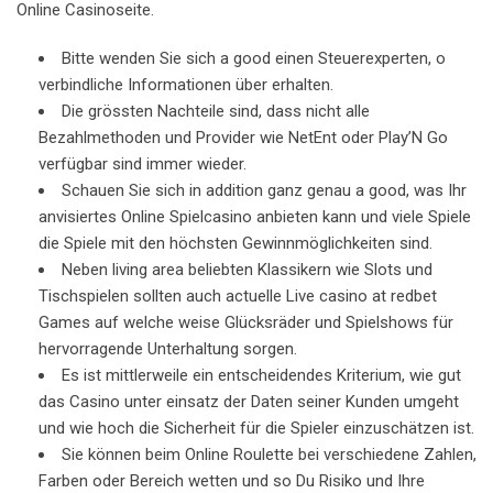
Online Casinoseite.
Bitte wenden Sie sich a good einen Steuerexperten, o
verbindliche Informationen über erhalten.
Die grössten Nachteile sind, dass nicht alle
Bezahlmethoden und Provider wie NetEnt oder Play’N Go
verfügbar sind immer wieder.
Schauen Sie sich in addition ganz genau a good, was Ihr
anvisiertes Online Spielcasino anbieten kann und viele Spiele
die Spiele mit den höchsten Gewinnmöglichkeiten sind.
Neben living area beliebten Klassikern wie Slots und
Tischspielen sollten auch actuelle Live casino at redbet
Games auf welche weise Glücksräder und Spielshows für
hervorragende Unterhaltung sorgen.
Es ist mittlerweile ein entscheidendes Kriterium, wie gut
das Casino unter einsatz der Daten seiner Kunden umgeht
und wie hoch die Sicherheit für die Spieler einzuschätzen ist.
Sie können beim Online Roulette bei verschiedene Zahlen,
Farben oder Bereich wetten und so Du Risiko und Ihre