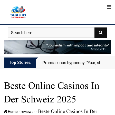
Skip
to
content
Top Stories
Have you heard about the “Chinese” dish
Beste Online Casinos In
Der Schweiz 2025
Beste Online Casinos In Der
-
-
Home
reviewer