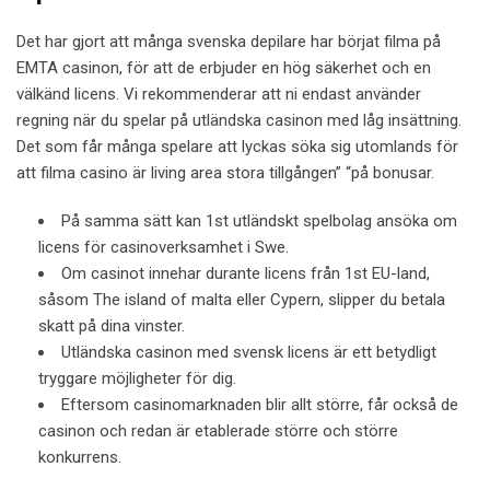
Det har gjort att många svenska depilare har börjat filma på
EMTA casinon, för att de erbjuder en hög säkerhet och en
välkänd licens. Vi rekommenderar att ni endast använder
regning när du spelar på utländska casinon med låg insättning.
Det som får många spelare att lyckas söka sig utomlands för
att filma casino är living area stora tillgången” “på bonusar.
På samma sätt kan 1st utländskt spelbolag ansöka om
licens för casinoverksamhet i Swe.
Om casinot innehar durante licens från 1st EU-land,
såsom The island of malta eller Cypern, slipper du betala
skatt på dina vinster.
Utländska casinon med svensk licens är ett betydligt
tryggare möjligheter för dig.
Eftersom casinomarknaden blir allt större, får också de
casinon och redan är etablerade större och större
konkurrens.