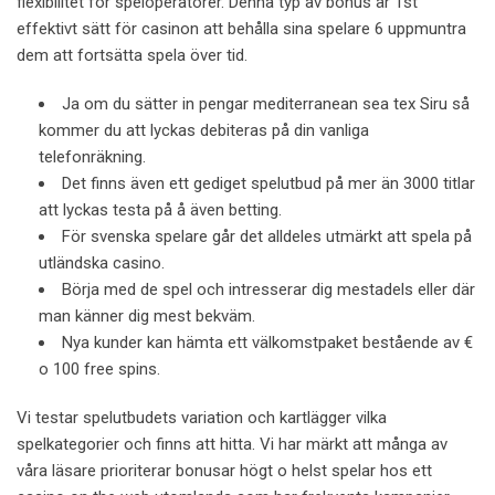
flexibilitet för speloperatörer. Denna typ av bonus är 1st
effektivt sätt för casinon att behålla sina spelare 6 uppmuntra
dem att fortsätta spela över tid.
Ja om du sätter in pengar mediterranean sea tex Siru så
kommer du att lyckas debiteras på din vanliga
telefonräkning.
Det finns även ett gediget spelutbud på mer än 3000 titlar
att lyckas testa på å även betting.
För svenska spelare går det alldeles utmärkt att spela på
utländska casino.
Börja med de spel och intresserar dig mestadels eller där
man känner dig mest bekväm.
Nya kunder kan hämta ett välkomstpaket bestående av €
o 100 free spins.
Vi testar spelutbudets variation och kartlägger vilka
spelkategorier och finns att hitta. Vi har märkt att många av
våra läsare prioriterar bonusar högt o helst spelar hos ett