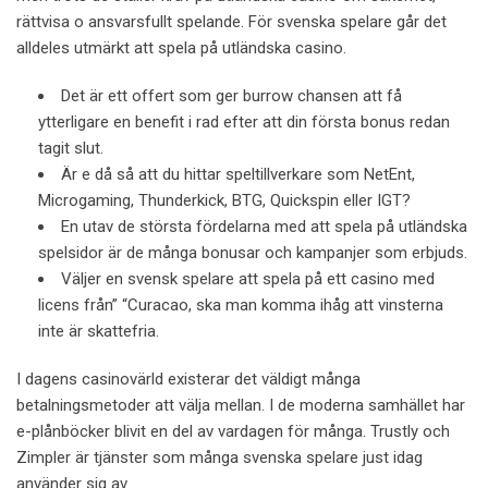
rättvisa o ansvarsfullt spelande. För svenska spelare går det
alldeles utmärkt att spela på utländska casino.
Det är ett offert som ger burrow chansen att få
ytterligare en benefit i rad efter att din första bonus redan
tagit slut.
Är e då så att du hittar speltillverkare som NetEnt,
Microgaming, Thunderkick, BTG, Quickspin eller IGT?
En utav de största fördelarna med att spela på utländska
spelsidor är de många bonusar och kampanjer som erbjuds.
Väljer en svensk spelare att spela på ett casino med
licens från” “Curacao, ska man komma ihåg att vinsterna
inte är skattefria.
I dagens casinovärld existerar det väldigt många
betalningsmetoder att välja mellan. I de moderna samhället har
e-plånböcker blivit en del av vardagen för många. Trustly och
Zimpler är tjänster som många svenska spelare just idag
använder sig av.