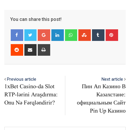
You can share this post!
Google+
LinkedIn
Whatsapp
StumbleUpon
Tumblr
Pinter
Reddit
Share
Print
via
Email
Previous article
Next article
1xBet Casino-da Slot
Пин Ап Казино В
RTP-lərini Araşdırma:
Казахстане:
Onu Nə Fərqləndirir?
официальным Сайт
Pin Up Казино