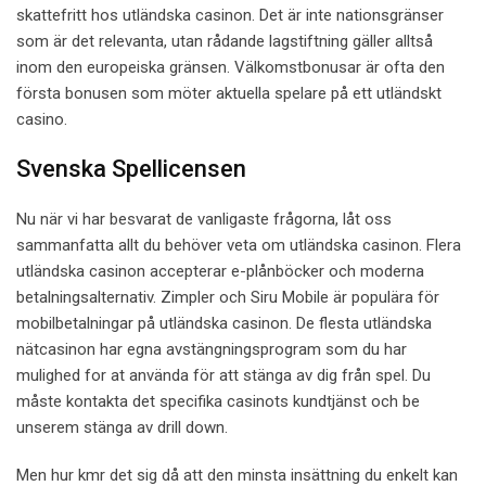
skattefritt hos utländska casinon. Det är inte nationsgränser
som är det relevanta, utan rådande lagstiftning gäller alltså
inom den europeiska gränsen. Välkomstbonusar är ofta den
första bonusen som möter aktuella spelare på ett utländskt
casino.
Svenska Spellicensen
Nu när vi har besvarat de vanligaste frågorna, låt oss
sammanfatta allt du behöver veta om utländska casinon. Flera
utländska casinon accepterar e-plånböcker och moderna
betalningsalternativ. Zimpler och Siru Mobile är populära för
mobilbetalningar på utländska casinon. De flesta utländska
nätcasinon har egna avstängningsprogram som du har
mulighed for at använda för att stänga av dig från spel. Du
måste kontakta det specifika casinots kundtjänst och be
unserem stänga av drill down.
Men hur kmr det sig då att den minsta insättning du enkelt kan