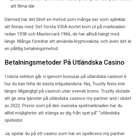
att filma där.
Därmed har det blivit en metod som många ser som självklar
att finnas med. Det första VISA-kortet kom ut på marknaden
redan 1958 och Mastercard 1966, de har alltså hängt med
länge. Många föredrar att använda kryptovaluta, och även det är
en pålitlig betalningsmetod.
Betalningsmetoder På Utländska Casino
I nästa sektion går vi igenom bonusar på utländska casinon 6
hur du kan hitta de bästa erbjudandena. Nej, Trustly finns inte
längre tillgängligt på casinon utan svensk licens. Trustly slutade
att ge sina tjänster på utländska casinos my partner and i slutet
av 2022. Precis som på den svenska spelmarknaden har du
alltid möjligheter att stänga av dig från spel på” “utländska
spelsidor.
Ja, spelar du på ett casino som har en spellicens my partner