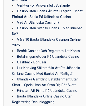
Verktyg För Ansvarsfullt Spelande
Casino Utan Licens Är Inte Olagligt – Inget
Förbud Att Spela På Utländska Casino
Vad Är Utländska Casinon?
Casino Utan Svensk Licens – Vad Innebär
De?
Våra 10 Bästa Utländska Casinon On-line
2025
Besök Casinot Och Registrera 1st Konto
Betalningsmetoder På Utländska Casino
Cashback Bonusar
Hur Kan Jag Säkerställa Att Ett Utländskt
On Line Casino Med Bankid Är Pålitligt?
Utländska Gambling Establishment Utan
Skatt – Spela Utan Att Oroa Dig För Skatt
Friheten Att Filma På Utländska Casino
Bästa Utländska Online Casino Utan
Registrering Och Inloggning