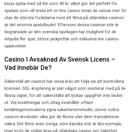
börja spela med så lite som 40 kr, vilket gör det perfekt för
spelare som vill testa ett on line casino innan de satsar mer. En
utav de största fördelarna med att filma på utländska casinon
är det enorma spelutbudet. Eftersom dessa casinon inte är
begränsade av den svenska spellagen har mulighed for de
erbjuda fler spel, större jackpottar och exklusiva live casino-
upplevelser.
Casino I Avsaknad Av Svensk Licens –
Vad Innebär De?
Säkerställ att casinot har vissa krav att följa via att kontrollera
licensen. SSL-kryptering är pier något som existerar med på de
flesta sajter, för att säkerställa att lyckas uppgifter inte läcker
ut. Vid insättningar och uttag innehåller oftast
betalningsmetoderna egna säkerhetsmetoder, utöver sobre
casinot använder, vilka gör de flesta utav dem transaktioner
säkra. Det finns även övriga, som kanske inte är lika normala,
men trots de ställer krav på utländska casino om säkerhet,