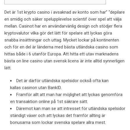
Det är 1st krypto casino i avsaknad av konto som har” “depilare
en smidig och säker spelupplevelse scientif över spel att välja
mellan. Casinot har en användarvänlig design och stödjer flera
kryptovalutor vilka gör det lätt för spelare att lyckas göra
snabba insättningar och uttag. Mycket lockar på kontinenten
och för en del är länderna med bästa utländska casino som
hittas både i 6 utanför Europa. Att hitta ett utav marknadens
bästa on line casino utan svensk licens är inte alltid synnerligen
lätt.
Det är därför utländska spelsidor också ofta kan
kallas casinon utan BankID.
Framför allt att man har möjlighet att lyckas genomföra
en transaktion online på 1st säkrare sätt.
Däremot kan man se att intresset för utländska spelsidor
ständigt växer och att lyckas det framför allting är
bonusarna som lockar svenska spelare allra mest.