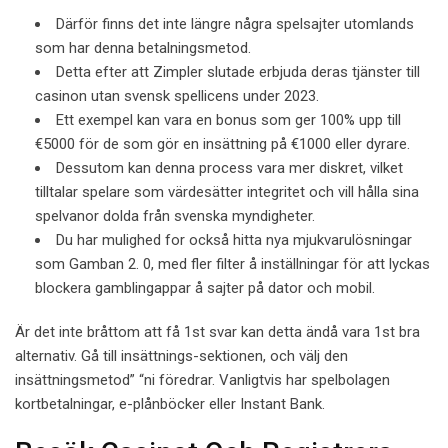
Därför finns det inte längre några spelsajter utomlands
som har denna betalningsmetod.
Detta efter att Zimpler slutade erbjuda deras tjänster till
casinon utan svensk spellicens under 2023.
Ett exempel kan vara en bonus som ger 100% upp till
€5000 för de som gör en insättning på €1000 eller dyrare.
Dessutom kan denna process vara mer diskret, vilket
tilltalar spelare som värdesätter integritet och vill hålla sina
spelvanor dolda från svenska myndigheter.
Du har mulighed for också hitta nya mjukvarulösningar
som Gamban 2. 0, med fler filter å inställningar för att lyckas
blockera gamblingappar å sajter på dator och mobil.
Är det inte bråttom att få 1st svar kan detta ändå vara 1st bra
alternativ. Gå till insättnings-sektionen, och välj den
insättningsmetod” “ni föredrar. Vanligtvis har spelbolagen
kortbetalningar, e-plånböcker eller Instant Bank.