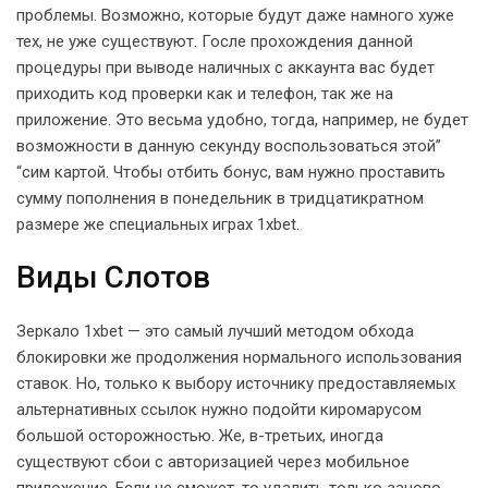
проблемы. Возможно, которые будут даже намного хуже
тех, не уже существуют. Госле прохождения данной
процедуры при выводе наличных с аккаунта вас будет
приходить код проверки как и телефон, так же на
приложение. Это весьма удобно, тогда, например, не будет
возможности в данную секунду воспользоваться этой”
“сим картой. Чтобы отбить бонус, вам нужно проставить
сумму пополнения в понедельник в тридцатикратном
размере же специальных играх 1xbet.
Виды Слотов
Зеркало 1xbet — это самый лучший методом обхода
блокировки же продолжения нормального использования
ставок. Но, только к выбору источнику предоставляемых
альтернативных ссылок нужно подойти киромарусом
большой осторожностью. Же, в-третьих, иногда
существуют сбои с авторизацией через мобильное