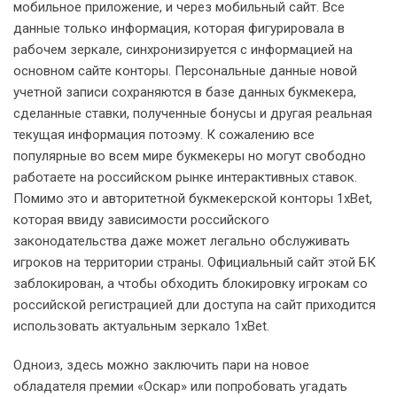
мобильное приложение, и через мобильный сайт. Все
данные только информация, которая фигурировала в
рабочем зеркале, синхронизируется с информацией на
основном сайте конторы. Персональные данные новой
учетной записи сохраняются в базе данных букмекера,
сделанные ставки, полученные бонусы и другая реальная
текущая информация потоэму. К сожалению все
популярные во всем мире букмекеры но могут свободно
работаете на российском рынке интерактивных ставок.
Помимо это и авторитетной букмекерской конторы 1xBet,
которая ввиду зависимости российского
законодательства даже может легально обслуживать
игроков на территории страны. Официальный сайт этой БК
заблокирован, а чтобы обходить блокировку игрокам со
российской регистрацией дли доступа на сайт приходится
использовать актуальным зеркало 1xBet.
Одноиз, здесь можно заключить пари на новое
обладателя премии «Оскар» или попробовать угадать