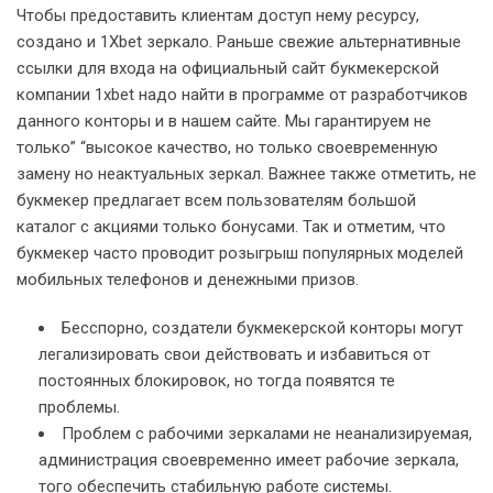
Чтобы предоставить клиентам доступ нему ресурсу,
создано и 1Xbet зеркало. Раньше свежие альтернативные
ссылки для входа на официальный сайт букмекерской
компании 1xbet надо найти в программе от разработчиков
данного конторы и в нашем сайте. Мы гарантируем не
только” “высокое качество, но только своевременную
замену но неактуальных зеркал. Важнее также отметить, не
букмекер предлагает всем пользователям большой
каталог с акциями только бонусами. Так и отметим, что
букмекер часто проводит розыгрыш популярных моделей
мобильных телефонов и денежными призов.
Бесспорно, создатели букмекерской конторы могут
легализировать свои действовать и избавиться от
постоянных блокировок, но тогда появятся те
проблемы.
Проблем с рабочими зеркалами не неанализируемая,
администрация своевременно имеет рабочие зеркала,
того обеспечить стабильную работе системы.