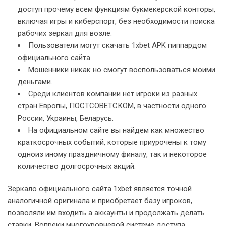
доступ прочему всем функциям букмекерской конторы,
включая игры и киберспорт, без необходимости поиска
рабочих зеркал для возле.
Пользователи могут скачать 1xbet APK пиппардом
официального сайта.
Мошенники никак но смогут воспользоваться моими
деньгами.
Среди клиентов компании нет игроки из разных
стран Европы, ПОСТСОВЕТСКОМ, в частности одного
России, Украины, Беларусь.
На официальном сайте вы найдем как множество
краткосрочных событий, которые приурочены к тому
одноиз иному праздничному финалу, так и некоторое
количество долгосрочных акций.
Зеркало официального сайта 1xbet является точной
аналогичной оригинала и приобретает базу игроков,
позволяли им входить а аккаунты и продолжать делать
ставки. Вопреки многоуровневой системе доступа