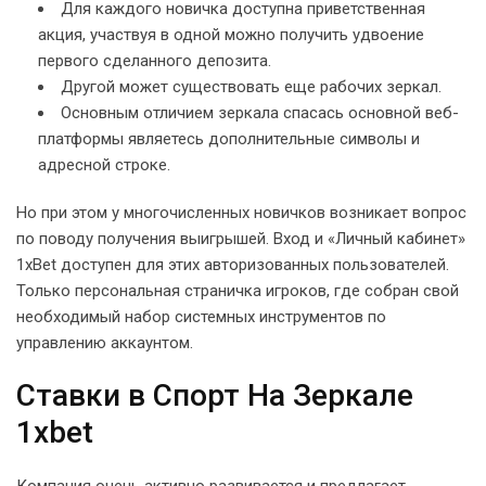
Для каждого новичка доступна приветственная
акция, участвуя в одной можно получить удвоение
первого сделанного депозита.
Другой может существовать еще рабочих зеркал.
Основным отличием зеркала спасась основной веб-
платформы являетесь дополнительные символы и
адресной строке.
Но при этом у многочисленных новичков возникает вопрос
по поводу получения выигрышей. Вход и «Личный кабинет»
1xBet доступен для этих авторизованных пользователей.
Только персональная страничка игроков, где собран свой
необходимый набор системных инструментов по
управлению аккаунтом.
Ставки в Спорт На Зеркале
1xbet