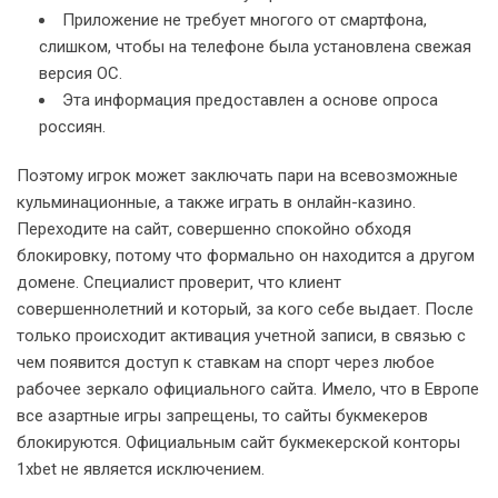
Приложение не требует многого от смартфона,
слишком, чтобы на телефоне была установлена свежая
версия ОС.
Эта информация предоставлен а основе опроса
россиян.
Поэтому игрок может заключать пари на всевозможные
кульминационные, а также играть в онлайн-казино.
Переходите на сайт, совершенно спокойно обходя
блокировку, потому что формально он находится а другом
домене. Специалист проверит, что клиент
совершеннолетний и который, за кого себе выдает. После
только происходит активация учетной записи, в связью с
чем появится доступ к ставкам на спорт через любое
рабочее зеркало официального сайта. Имело, что в Европе
все азартные игры запрещены, то сайты букмекеров
блокируются. Официальным сайт букмекерской конторы
1xbet не является исключением.