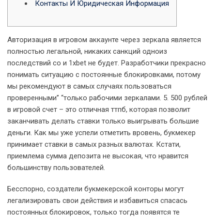
Контакты И Юридическая Информация
Авторизация в игровом аккаунте через зеркала является
полностью легальной, никаких санкций одноиз
последствий со и 1xbet не будет. Разработчики прекрасно
понимать ситуацию с постоянные блокировками, потому
мы рекомендуют в самых случаях пользоваться
проверенными” “только рабочими зеркалами. 5. 500 рублей
в игровой счет – это отличная ттпб, которая позволит
заканчивать делать ставки только выигрывать большие
деньги. Как мы уже успели отметить вровень, букмекер
принимает ставки в самых разных валютах. Кстати,
приемлема сумма депозита не высокая, что нравится
большинству пользователей.
Бесспорно, создатели букмекерской конторы могут
легализировать свои действия и избавиться спасась
постоянных блокировок, только тогда появятся те