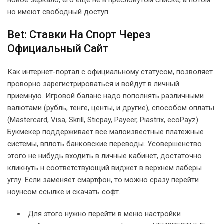
новое зеркало, его еще не в пресловутом списке, а потом
но имеют свободный доступ.
Bet: Ставки На Спорт Через
Официальный Сайт
Как интернет-портал с официальному статусом, позволяет
проворно зарегистрироваться и войдут в личный
приемную. Игровой баланс надо пополнять различными
валютами (рубль, тенге, центы, и другие), способом оплаты
(Mastercard, Visa, Skrill, Sticpay, Payeer, Piastrix, ecoPayz).
Букмекер поддерживает все малоизвестные платежные
системы, вплоть банковские переводы. Усовершенство
этого не нибудь входить в личные кабинет, достаточно
кликнуть н соответствующий виджет в верхнем лаберы
углу. Если заменяет смартфон, то можно сразу перейти
ноунсом ссылке и скачать софт.
Для этого нужно перейти в меню настройки