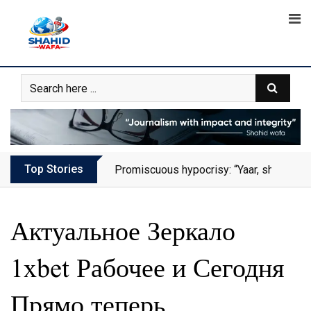
Skip
to
content
Top Stories
Have you heard about the “Chinese” dish
Актуальное Зеркало
1xbet Рабочее и Сегодня
Прямо теперь